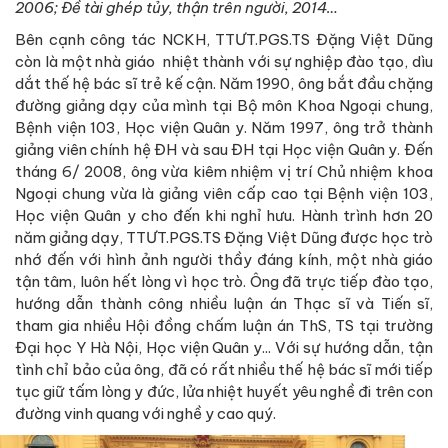
2006; Đề tài ghép tủy, thận trên người, 2014…
Bên cạnh công tác NCKH, TTƯT.PGS.TS Đặng Việt Dũng
còn là một nhà giáo nhiệt thành với sự nghiệp đào tạo, dìu
dắt thế hệ bác sĩ trẻ kế cận. Năm 1990, ông bắt đầu chặng
đường giảng dạy của mình tại Bộ môn Khoa Ngoại chung,
Bệnh viện 103, Học viện Quân y. Năm 1997, ông trở thành
giảng viên chính hệ ĐH và sau ĐH tại Học viện Quân y. Đến
tháng 6/ 2008, ông vừa kiêm nhiệm vị trí Chủ nhiệm khoa
Ngoại chung vừa là giảng viên cấp cao tại Bệnh viện 103,
Học viện Quân y cho đến khi nghỉ hưu. Hành trình hơn 20
năm giảng dạy, TTƯT.PGS.TS Đặng Việt Dũng được học trò
nhớ đến với hình ảnh người thầy đáng kính, một nhà giáo
tận tâm, luôn hết lòng vì học trò. Ông đã trực tiếp đào tạo,
hướng dẫn thành công nhiều luận án Thạc sĩ và Tiến sĩ,
tham gia nhiều Hội đồng chấm luận án ThS, TS tại trường
Đại học Y Hà Nội, Học viện Quân y... Với sự hướng dẫn, tận
tình chỉ bảo của ông, đã có rất nhiều thế hệ bác sĩ mới tiếp
tục giữ tấm lòng y đức, lửa nhiệt huyết yêu nghề đi trên con
đường vinh quang với nghề y cao quý.