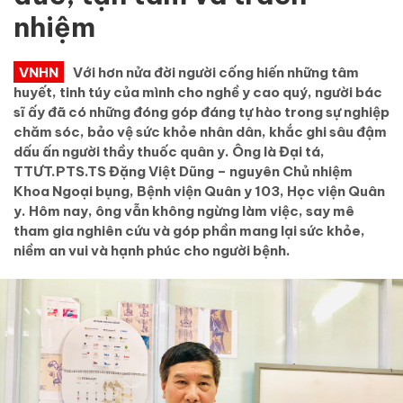
nhiệm
VNHN
Với hơn nửa đời người cống hiến những tâm
huyết, tinh túy của mình cho nghề y cao quý, người bác
sĩ ấy đã có những đóng góp đáng tự hào trong sự nghiệp
chăm sóc, bảo vệ sức khỏe nhân dân, khắc ghi sâu đậm
dấu ấn người thầy thuốc quân y. Ông là Đại tá,
TTƯT.PTS.TS Đặng Việt Dũng – nguyên Chủ nhiệm
Khoa Ngoại bụng, Bệnh viện Quân y 103, Học viện Quân
y. Hôm nay, ông vẫn không ngừng làm việc, say mê
tham gia nghiên cứu và góp phần mang lại sức khỏe,
niềm an vui và hạnh phúc cho người bệnh.