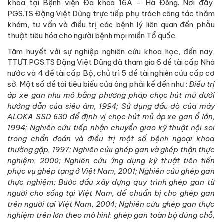
khoa tại Bệnh viện Đa khoa 16A – Hà Đông. Nơi đây,
PGS.TS Đặng Việt Dũng trực tiếp phụ trách công tác thăm
khám, tư vấn và điều trị các bệnh lý liên quan đến phẫu
thuật tiêu hóa cho người bệnh mọi miền Tổ quốc.
Tâm huyết với sự nghiệp nghiên cứu khoa học, đến nay,
TTƯT.PGS.TS Đặng Việt Dũng đã tham gia 6 đề tài cấp Nhà
nước và 4 đề tài cấp Bộ, chủ trì 5 đề tài nghiên cứu cấp cơ
sở. Một số đề tài tiêu biểu của ông phải kể đến như :
Điều trị
áp xe gan nhu mô bằng phương pháp chọc hút mủ dưới
hướng dẫn của siêu âm, 1994; Sử dụng đầu dò của máy
ALOKA SSD 630 để định vị chọc hút mủ áp xe gan ổ lớn,
1994; Nghiên cứu tiếp nhận chuyển giao kỹ thuật nội soi
trong chẩn đoán và điều trị một số bệnh ngoại khoa
thường gặp, 1997; Nghiên cứu ghép gan và ghép thận thực
nghiệm, 2000; Nghiên cứu ứng dụng kỹ thuật tiên tiến
phục vụ ghép tạng ở Việt Nam, 2001; Nghiên cứu ghép gan
thực nghiệm; Bước đầu xây dựng quy trình ghép gan từ
người cho sống tại Việt Nam, để chuẩn bị cho ghép gan
trên người tại Việt Nam, 2004; Nghiên cứu ghép gan thực
nghiệm trên lợn theo mô hình ghép gan toàn bộ đúng chỗ,