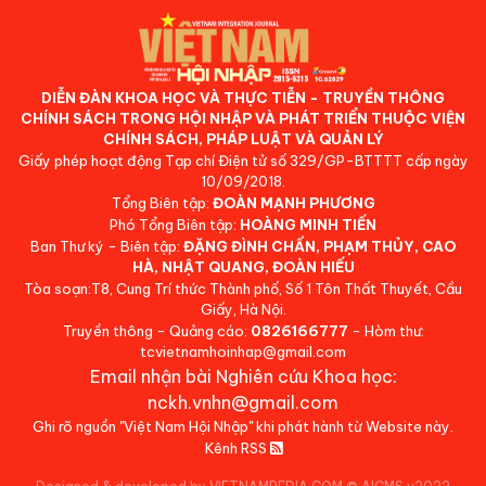
DIỄN ĐÀN KHOA HỌC VÀ THỰC TIỄN - TRUYỀN THÔNG
CHÍNH SÁCH TRONG HỘI NHẬP VÀ PHÁT TRIỂN THUỘC VIỆN
CHÍNH SÁCH, PHÁP LUẬT VÀ QUẢN LÝ
Giấy phép hoạt động Tạp chí Điện tử số 329/GP-BTTTT cấp ngày
10/09/2018.
Tổng Biên tập:
ĐOÀN MẠNH PHƯƠNG
Phó Tổng Biên tập:
HOÀNG MINH TIẾN
Ban Thư ký - Biên tập:
ĐẶNG ĐÌNH CHẤN, PHẠM THỦY, CAO
HÀ, NHẬT QUANG, ĐOÀN HIẾU
Tòa soạn:T8, Cung Trí thức Thành phố, Số 1 Tôn Thất Thuyết, Cầu
Giấy, Hà Nội.
Truyền thông - Quảng cáo:
0826166777
- Hòm thư:
tcvietnamhoinhap@gmail.com
Email nhận bài Nghiên cứu Khoa học:
nckh.vnhn@gmail.com
Ghi rõ nguồn "Việt Nam Hội Nhập" khi phát hành từ Website này.
Kênh RSS