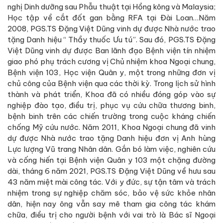
nghị Dinh dưỡng sau Phẫu thuật tại Hồng kông và Malaysia;
Học tập về cắt đốt gan bằng RFA tại Đài Loan…Năm
2008, PGS.TS Đặng Việt Dũng vinh dự được Nhà nước trao
tặng Danh hiệu “ Thầy thuốc Ưu tú”. Sau đó, PGS.TS Đặng
Việt Dũng vinh dự được Ban lãnh đạo Bệnh viện tín nhiệm
giao phó phụ trách cương vị Chủ nhiệm khoa Ngoại chung,
Bệnh viện 103, Học viện Quân y, một trong những đơn vị
chủ công của Bệnh viện qua các thời kỳ. Trong lịch sử hình
thành và phát triển, Khoa đã có nhiều đóng góp vào sự
nghiệp đào tạo, điều trị, phục vụ cứu chữa thương binh,
bệnh binh trên các chiến trường trong cuộc kháng chiến
chống Mỹ cứu nước. Năm 2011, Khoa Ngoại chung đã vinh
dự được Nhà nước trao tặng Danh hiệu đơn vị Anh hùng
Lực lượng Vũ trang Nhân dân. Gắn bó làm việc, nghiên cứu
và cống hiến tại Bệnh viện Quân y 103 một chặng đường
dài, tháng 6 năm 2021, PGS.TS Đặng Việt Dũng về hưu sau
43 năm miệt mài công tác. Với y đức, sự tận tâm và trách
nhiệm trong sự nghiệp chăm sóc, bảo vệ sức khỏe nhân
dân, hiện nay ông vẫn say mê tham gia công tác khám
chữa, điều trị cho người bệnh với vai trò là Bác sĩ Ngoại