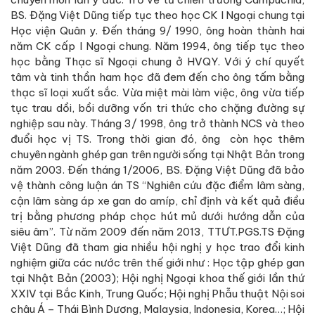
BS. Đặng Việt Dũng tiếp tục theo học CK I Ngoại chung tại
Học viện Quân y. Đến tháng 9/ 1990, ông hoàn thành hai
năm CK cấp I Ngoại chung. Năm 1994, ông tiếp tục theo
học bằng Thạc sĩ Ngoại chung ở HVQY. Với ý chí quyết
tâm và tinh thần ham học đã đem đến cho ông tấm bằng
thạc sĩ loại xuất sắc. Vừa miệt mài làm việc, ông vừa tiếp
tục trau dồi, bồi dưỡng vốn tri thức cho chặng đường sự
nghiệp sau này. Tháng 3/ 1998, ông trở thành NCS và theo
đuổi học vị TS. Trong thời gian đó, ông còn học thêm
chuyên ngành ghép gan trên người sống tại Nhật Bản trong
năm 2003. Đến tháng 1/2006, BS. Đặng Việt Dũng đã bảo
vệ thành công luận án TS “Nghiên cứu đặc điểm lâm sàng,
cận lâm sàng áp xe gan do amíp, chỉ định và kết quả điều
trị bằng phương pháp chọc hút mủ dưới hướng dẫn của
siêu âm”. Từ năm 2009 đến năm 2013, TTƯT.PGS.TS Đặng
Việt Dũng đã tham gia nhiều hội nghị y học trao đổi kinh
nghiệm giữa các nước trên thế giới như : Học tập ghép gan
tại Nhật Bản (2003); Hội nghị Ngoại khoa thế giới lần thứ
XXIV tại Bắc Kinh, Trung Quốc; Hội nghị Phẫu thuật Nội soi
châu Á – Thái Bình Dương, Malaysia, Indonesia, Korea…; Hội