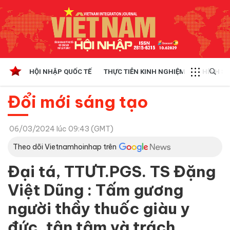
HỘI NHẬP QUỐC TẾ
THỰC TIỄN KINH NGHIỆM
CHÍNH SÁ
Đổi mới sáng tạo
06/03/2024 lúc 09:43 (GMT)
Theo dõi Vietnamhoinhap trên
Đại tá, TTƯT.PGS. TS Đặng
Việt Dũng : Tấm gương
người thầy thuốc giàu y
đức, tận tâm và trách