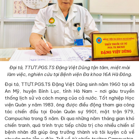
Đại tá, TTƯT.PGS.TS Đặng Việt Dũng tận tâm, miệt mài
làm việc, nghiên cứu tại Bệnh viện Đa khoa 16A Hà Đông.
Đại tá, TTƯT.PGS.TS Đặng Việt Dũng sinh năm 1960 tại xã
An Mỹ, huyện Bình Lục, tỉnh Hà Nam – nơi giàu truyền
thống lịch sử và cách mạng của cả nước. Tốt nghiệp Học
viện Quân y năm 1983, ông được điều động tham gia công
tác chiến đấu tại Đoàn Quân sự 9901, mặt trận 979,
Campuchia trong 5 năm. Đi qua những năm tháng gian khó
chiến tranh, quá trình trực tiếp chữa trị cho nhiều chiến sĩ
bệnh nhân đã giúp ông trưởng thành và tôi luyện cả về
chuyên môn lẫn y đức. Trở về từ chiến trường Campuchia,