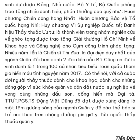
vinh dự được Đảng, Nhà nước, Bộ Y tế, Bộ Quốc phòng
trao tặng nhiều danh hiệu, phần thưởng cao quý như : Huân
chương Chiến công hạng Nhất; Huân chương Bảo vệ Tổ
quốc hạng Nhì; Huy chương Vì Sự nghiệp Quốc tế; Danh
hiệu Thầy thuốc Ưu tú; là thành viên trong nhóm nghiên cứu
về ghéo tạng được trao tặng Giải thưởng Hồ Chí Minh về
Khoa học và Công nghệ cho Cụm công trình ghép tạng;
Nhiều năm liền là Chiến sĩ Thi đua; là đại diện duy nhất của
ngành Quân đội bên cạnh 2 đại diện của Bộ Công an được
vinh danh là 1 trong 100 cá nhân tiêu biểu Toàn quốc tham
gia hiến máu tình nguyện năm 2017…Có thể nói, với cả cuộc
đời người thầy thuốc dành cho khoa học, dành cho những
đóng góp vì sức khỏe quân và dân đất nước, sự nghiệp vẻ
vang cùng những dấu son, cống hiến mà Đại tá,
TTƯT.PGS.TS Đặng Việt Dũng đã đạt được xứng đáng là
một tấm gương sáng của ngành Quân y để các thế bác sĩ
trẻ noi theo trên chặng đường gìn giữ y đức người thầy
thuốc quân y.
Tiến Đức