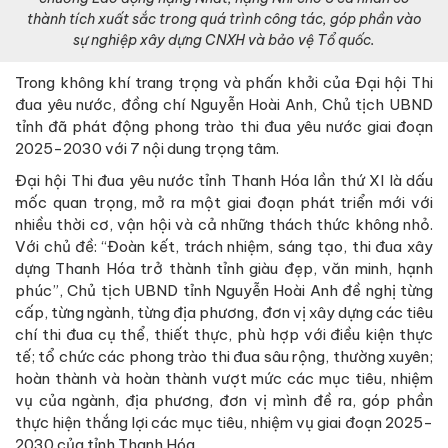
thành tích xuất sắc trong quá trình công tác, góp phần vào
sự nghiệp xây dựng CNXH và bảo vệ Tổ quốc.
Trong không khí trang trọng và phấn khởi của Đại hội Thi
đua yêu nước, đồng chí Nguyễn Hoài Anh, Chủ tịch UBND
tỉnh đã phát động phong trào thi đua yêu nước giai đoạn
2025-2030 với 7 nội dung trọng tâm.
Đại hội Thi đua yêu nước tỉnh Thanh Hóa lần thứ XI là dấu
mốc quan trọng, mở ra một giai đoạn phát triển mới với
nhiều thời cơ, vận hội và cả những thách thức không nhỏ.
Với chủ đề: “Đoàn kết, trách nhiệm, sáng tạo, thi đua xây
dựng Thanh Hóa trở thành tỉnh giàu đẹp, văn minh, hạnh
phúc”, Chủ tịch UBND tỉnh Nguyễn Hoài Anh đề nghị từng
cấp, từng ngành, từng địa phương, đơn vị xây dựng các tiêu
chí thi đua cụ thể, thiết thực, phù hợp với điều kiện thực
tế; tổ chức các phong trào thi đua sâu rộng, thường xuyên;
hoàn thành và hoàn thành vượt mức các mục tiêu, nhiệm
vụ của ngành, địa phương, đơn vị mình đề ra, góp phần
thực hiện thắng lợi các mục tiêu, nhiệm vụ giai đoạn 2025-
2030 của tỉnh Thanh Hóa.