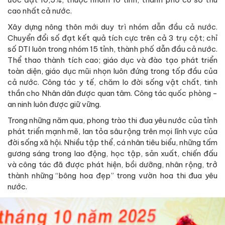
cao nhất cả nước.
Xây dựng nông thôn mới duy trì nhóm dẫn đầu cả nước.
Chuyển đổi số đạt kết quả tích cực trên cả 3 trụ cột; chỉ
số DTI luôn trong nhóm 15 tỉnh, thành phố dẫn đầu cả nước.
Thể thao thành tích cao; giáo dục và đào tạo phát triển
toàn diện, giáo dục mũi nhọn luôn đứng trong tốp đầu của
cả nước. Công tác y tế, chăm lo đời sống vật chất, tinh
thần cho Nhân dân được quan tâm. Công tác quốc phòng -
an ninh luôn được giữ vững.
Trong những năm qua, phong trào thi đua yêu nước của tỉnh
phát triển mạnh mẽ, lan tỏa sâu rộng trên mọi lĩnh vực của
đời sống xã hội. Nhiều tập thể, cá nhân tiêu biểu, những tấm
gương sáng trong lao động, học tập, sản xuất, chiến đấu
và công tác đã được phát hiện, bồi dưỡng, nhân rộng, trở
thành những “bông hoa đẹp” trong vườn hoa thi đua yêu
nước.