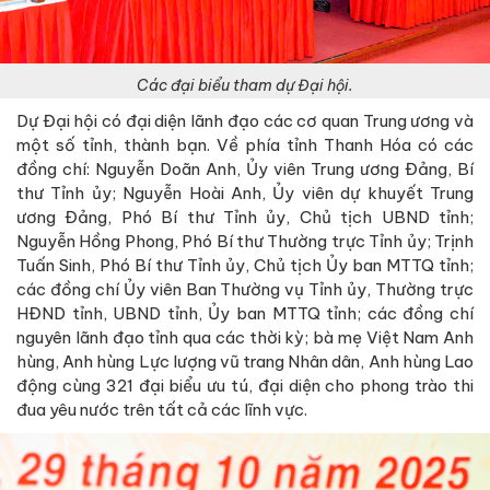
Các đại biểu tham dự Đại hội.
Dự Đại hội có đại diện lãnh đạo các cơ quan Trung ương và
một số tỉnh, thành bạn. Về phía tỉnh Thanh Hóa có các
đồng chí: Nguyễn Doãn Anh, Ủy viên Trung ương Đảng, Bí
thư Tỉnh ủy; Nguyễn Hoài Anh, Ủy viên dự khuyết Trung
ương Đảng, Phó Bí thư Tỉnh ủy, Chủ tịch UBND tỉnh;
Nguyễn Hồng Phong, Phó Bí thư Thường trực Tỉnh ủy; Trịnh
Tuấn Sinh, Phó Bí thư Tỉnh ủy, Chủ tịch Ủy ban MTTQ tỉnh;
các đồng chí Ủy viên Ban Thường vụ Tỉnh ủy, Thường trực
HĐND tỉnh, UBND tỉnh, Ủy ban MTTQ tỉnh; các đồng chí
nguyên lãnh đạo tỉnh qua các thời kỳ; bà mẹ Việt Nam Anh
hùng, Anh hùng Lực lượng vũ trang Nhân dân, Anh hùng Lao
động cùng 321 đại biểu ưu tú, đại diện cho phong trào thi
đua yêu nước trên tất cả các lĩnh vực.