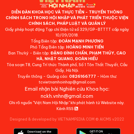
DIỄN ĐÀN KHOA HỌC VÀ THỰC TIỄN - TRUYỀN THÔNG
CHÍNH SÁCH TRONG HỘI NHẬP VÀ PHÁT TRIỂN THUỘC VIỆN
CHÍNH SÁCH, PHÁP LUẬT VÀ QUẢN LÝ
Giấy phép hoạt động Tạp chí Điện tử số 329/GP-BTTTT cấp ngày
10/09/2018.
Tổng Biên tập:
ĐOÀN MẠNH PHƯƠNG
Phó Tổng Biên tập:
HOÀNG MINH TIẾN
Ban Thư ký - Biên tập:
ĐẶNG ĐÌNH CHẤN, PHẠM THỦY, CAO
HÀ, NHẬT QUANG, ĐOÀN HIẾU
Tòa soạn:T8, Cung Trí thức Thành phố, Số 1 Tôn Thất Thuyết, Cầu
Giấy, Hà Nội.
Truyền thông - Quảng cáo:
0826166777
- Hòm thư:
tcvietnamhoinhap@gmail.com
Email nhận bài Nghiên cứu Khoa học:
nckh.vnhn@gmail.com
Ghi rõ nguồn "Việt Nam Hội Nhập" khi phát hành từ Website này.
Kênh RSS
Designed & developed by VIETNAMPEDIA.COM
©
AICMS v2022