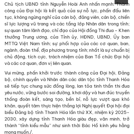
Chủ tịch UBND tỉnh Nguyễn Hoài Anh nhấn mạnh: Thành
công của Đại hội là kết quả của sự nỗ lực, phấn đấu liên
tục, không ngừng nghỉ của cán bộ, đảng viên, cán bộ, chiến
sĩ lực lượng vũ trang và các tầng lớp Nhân dân trong tỉnh;
sự quan tâm lãnh đạo, chỉ đạo của Hội đồng Thi đua - Khen
thưởng Trung ương, của Tỉnh ủy, HĐND, UBND, Ủy ban
MTTQ Việt Nam tỉnh; sự phối hợp của các cơ quan, ban,
ngành, đoàn thể, địa phương trong tỉnh; nhất là sự chuẩn bị
chủ động, tích cực, trách nhiệm của Ban Tổ chức Đại hội
và các cơ quan, đơn vị liên quan.
Vui mừng, phấn khởi trước thành công của Đại hội, Đảng
bộ, chính quyền và Nhân dân các dân tộc tỉnh Thanh Hóa
sẽ tiếp tục chung sức đồng lòng, lan tỏa tinh thần thi đua
yêu nước, vững bước soi đường, khơi dậy và hun đúc truyền
thống đoàn kết, sáng tạo, bền bỉ, nỗ lực vượt qua khó
khăn, quyết tâm thực hiện thắng lợi Nghị quyết Đại hội đại
biểu Đảng bộ tỉnh Thanh Hóa lần thứ XX, nhiệm kỳ 2025-
2030, xây dựng tỉnh Thanh Hóa giàu đẹp, văn minh, trở
thành “tỉnh kiểu mẫu” như sinh thời Bác Hồ kính yêu hằng
mong muốn./.