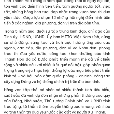
tỉnh Thanh Hóa trong 5 năm qua; đồng thời là ngày hội lớn,
tôn vinh các điển hình tiên tiến, tấm gương người tốt, việc
tốt, những bông hoa tươi đẹp nhất trong vườn hoa thi đua
yêu nước, được lựa chọn từ những hội nghị điển hình tiên
tiến ở các ngành, địa phương, đơn vị trên địa bàn tỉnh.
Trong 5 năm qua, dưới sự tập trung lãnh đạo, chỉ đạo của
Tỉnh ủy, HĐND, UBND, Ủy ban MTTQ Việt Nam tỉnh, cùng
sự chủ động, sáng tạo và tích cực hưởng ứng của các
ngành, các cấp, địa phương, đơn vị và Nhân dân, phong
trào thi đua yêu nước, công tác khen thưởng của tỉnh
Thanh Hóa đã có bước phát triển mạnh mẽ cả về chiều
rộng và chiều sâu với nhiều kết quả nổi bật, góp phần quan
trọng trong việc thực hiện thắng lợi các mục tiêu phát triển
kinh tế - xã hội, bảo đảm quốc phòng - an ninh, công tác
xây dựng Đảng và hệ thống chính trị trên địa bàn tỉnh.
Hàng vạn tập thể, cá nhân có nhiều thành tích tiêu biểu,
xuất sắc đã vinh dự đón nhận những phần thưởng cao quý
của Đảng, Nhà nước, Thủ tướng Chính phủ và UBND tỉnh
trao tặng, tô thắm thêm truyền thống cách mạng, văn hóa
và tinh thần thi đua yêu nước của đất và người Xứ Thanh.