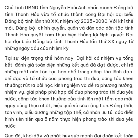
Chủ tịch UBND tỉnh Nguyễn Hoài Anh nhấn mạnh: Đảng bộ
tỉnh Thanh Hóa vừa tổ chức thành công Đại hội đại biểu
Đảng bộ tỉnh lần thứ XX, nhiệm kỳ 2025-2030. Với khí thế
mới, Đảng bộ, chính quyền, quân và dân các dân tộc tỉnh
Thanh Hóa quyết tâm thực hiện thắng lợi Nghị quyết Đại
hội đại biểu Đảng bộ tỉnh Thanh Hóa lần thứ XX ngay từ
những ngày đầu của nhiệm kỳ.
Tại sự kiện trọng thể hôm nay, Đại hội có nhiệm vụ tổng
kết, đánh giá toàn diện những kết quả đã đạt được, chỉ rõ
những mặt còn tồn tại, hạn chế trong công tác lãnh đạo,
chỉ đạo và tổ chức các phong trào thi đua, công tác khen
thưởng; rút ra bài học kinh nghiệm và đề ra phương hướng,
nhiệm vụ, giải pháp phù hợp để đưa phong trào thi đua yêu
nước, công tác khen thưởng của tỉnh lên một tầm cao mới,
ngày càng thực chất, hiệu quả và sâu rộng hơn. Đồng thời,
tôn vinh, biểu dương những tập thể, cá nhân ưu tú, các điển
hình tiên tiến qua 5 năm thực hiện phong trào thi đua yêu
nước.
Qua đó, khơi dậy và phát huy sức mạnh đại đoàn kết toàn