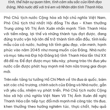
tỉnh, thể hiện sự quan tâm, tình cảm sâu sắc của lãnh đạo
Đảng, Nhà nước đối với trẻ em và Nhân dân tỉnh Thanh Hóa.
Phó Chủ tịch nước Cộng hòa xã hội chủ nghĩa Việt Nam,
Phó Chủ tịch thứ nhất Hội đồng Thi đua - Khen thưởng
Trung ương Võ Thị Ánh Xuân nhấn mạnh: Tỉnh Thanh Hóa
với tiềm năng, lợi thế và những thành tựu đạt được, đang
đứng trước vận hội lớn để trở thành tỉnh dẫn đầu, tỉnh kiểu
mẫu của cả nước, hướng tới tỉnh giàu đẹp, văn minh, hạnh
phúc vào năm 2045 như mong muốn của Đảng, Nhà nước
và mục tiêu mà Đại hội Đảng bộ tỉnh Thanh Hóa lần thứ XX
đã đề ra. Để đạt được mục tiêu này, phong trào thi đua yêu
nước cần được phát huy mạnh mẽ hơn nữa trong giai đoạn
mới.
Trên nền tảng tư tưởng Hồ Chí Minh về thi đua ái quốc, bám
sát các chủ trương, chính sách của Đảng và Nhà nước, gắn
với yêu cầu, nhiệm vụ phát triển, Phó Chủ tịch nước Cộng
hòa xã hội chủ nghĩa Việt Nam Võ Thị Ánh Xuân đề nghị
Thanh Hóa cần tiếp tục đổi mới mạnh mẽ công tác thi đua,
khen thưởng theo hướng nghiêm túc, thực chất, hiệu quả