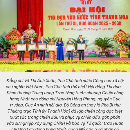
Đồng chí Võ Thị Ánh Xuân, Phó Chủ tịch nước Cộng hòa xã hội
chủ nghĩa Việt Nam, Phó Chủ tịch thứ nhất Hội đồng Thi đua -
Khen thưởng Trung ương Trao tặng Huân chương Chiến công
hạng Nhất cho đồng chí Nguyễn Hồng Phong, nguyên Cục
trưởng, Cục An ninh nội địa, Bộ Công an (nay là Phó Bí thư
Thường trực Tỉnh ủy Thanh Hóa) đã lập chiến công đặc biệt
xuất sắc trong chiến đấu và phục vụ chiến đấu, góp phần
vào sự nghiệp xây dựng CNXH và bảo vệ Tổ quốc; trao Huân
chương Lao động hạng Nhất, hạng Nhì cho 5 cá nhân có