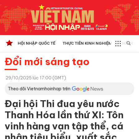
HỘI NHẬP QUỐC TẾ
THỰC TIỄN KINH NGHIỆM
CHÍNH SÁ
Đổi mới sáng tạo
29/10/2025 lúc 17:00 (GMT)
Theo dõi Vietnamhoinhap trên
Đại hội Thi đua yêu nước
Thanh Hóa lần thứ XI: Tôn
vinh hàng vạn tập thể, cá
nhân tiêu biểu, xuất sắc