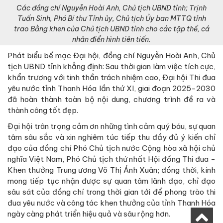
Các đồng chí Nguyễn Hoài Anh, Chủ tịch UBND tỉnh; Trịnh
Tuấn Sinh, Phó Bí thư Tỉnh ủy, Chủ tịch Ủy ban MTTQ tỉnh
trao Bằng khen của Chủ tịch UBND tỉnh cho các tập thể, cá
nhân điển hình tiên tiến.
Phát biểu bế mạc Đại hội, đồng chí Nguyễn Hoài Anh, Chủ
tịch UBND tỉnh khẳng định: Sau thời gian làm việc tích cực,
khẩn trương với tinh thần trách nhiệm cao, Đại hội Thi đua
yêu nước tỉnh Thanh Hóa lần thứ XI, giai đoạn 2025-2030
đã hoàn thành toàn bộ nội dung, chương trình đề ra và
thành công tốt đẹp.
Đại hội trân trọng cảm ơn những tình cảm quý báu, sự quan
tâm sâu sắc và xin nghiêm túc tiếp thu đầy đủ ý kiến chỉ
đạo của đồng chí Phó Chủ tịch nước Cộng hòa xã hội chủ
nghĩa Việt Nam, Phó Chủ tịch thứ nhất Hội đồng Thi đua -
Khen thưởng Trung ương Võ Thị Ánh Xuân; đồng thời, kính
mong tiếp tục nhận được sự quan tâm lãnh đạo, chỉ đạo
sâu sát của đồng chí trong thời gian tới để phong trào thi
đua yêu nước và công tác khen thưởng của tỉnh Thanh Hóa
ngày càng phát triển hiệu quả và sâu rộng hơn.