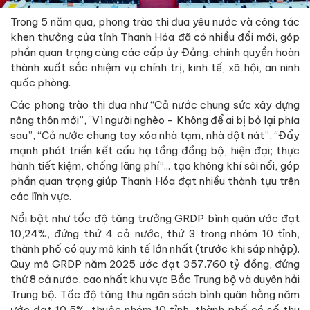
Trong 5 năm qua, phong trào thi đua yêu nước và công tác
khen thưởng của tỉnh Thanh Hóa đã có nhiều đổi mới, góp
phần quan trọng cùng các cấp ủy Đảng, chính quyền hoàn
thành xuất sắc nhiệm vụ chính trị, kinh tế, xã hội, an ninh
quốc phòng.
Các phong trào thi đua như “Cả nước chung sức xây dựng
nông thôn mới”, “Vì người nghèo - Không để ai bị bỏ lại phía
sau”, “Cả nước chung tay xóa nhà tạm, nhà dột nát”, “Đẩy
mạnh phát triển kết cấu hạ tầng đồng bộ, hiện đại; thực
hành tiết kiệm, chống lãng phí”... tạo không khí sôi nổi, góp
phần quan trọng giúp Thanh Hóa đạt nhiều thành tựu trên
các lĩnh vực.
Nổi bật như tốc độ tăng trưởng GRDP bình quân ước đạt
10,24%, đứng thứ 4 cả nước, thứ 3 trong nhóm 10 tỉnh,
thành phố có quy mô kinh tế lớn nhất (trước khi sáp nhập).
Quy mô GRDP năm 2025 ước đạt 357.760 tỷ đồng, đứng
thứ 8 cả nước, cao nhất khu vực Bắc Trung bộ và duyên hải
Trung bộ. Tốc độ tăng thu ngân sách bình quân hằng năm
ước đạt 10,5%, thuộc nhóm 10 tỉnh, thành phố có số thu