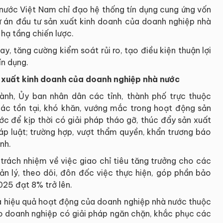
nước Việt Nam chỉ đạo hệ thống tín dụng cung ứng vốn
dự án đầu tư sản xuất kinh doanh của doanh nghiệp nhà
 hạ tầng chiến lược.
ay, tăng cường kiểm soát rủi ro, tạo điều kiện thuận lợi
ín dụng.
n xuất kinh doanh của doanh nghiệp nhà nước
ành, Ủy ban nhân dân các tỉnh, thành phố trực thuộc
ác tồn tại, khó khăn, vướng mắc trong hoạt động sản
c để kịp thời có giải pháp tháo gỡ, thúc đẩy sản xuất
áp luật; trường hợp, vượt thẩm quyền, khẩn trương báo
nh.
 trách nhiệm về việc giao chỉ tiêu tăng trưởng cho các
n lý, theo dõi, đôn đốc việc thực hiện, góp phần bảo
25 đạt 8% trở lên.
iá hiệu quả hoạt động của doanh nghiệp nhà nước thuộc
đạo doanh nghiệp có giải pháp ngăn chặn, khắc phục các