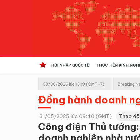
HỘI NHẬP QUỐC TẾ
THỰC TIỄN KINH NGH
HỘI NHẬP QUỐC TẾ
VĂN 
08/08/2026 lúc 13:19 (GMT+7)
Breaking N
Kinh tế hội nhập
Đồng hành doanh n
Doanh nghiệp
NGHIÊN CỨU PHÁP LUẬT
THỰC
31/05/2025 lúc 09:40 (GMT)
Theo dõ
Công điện Thủ tướng:
doanh nghiệp nhà nư