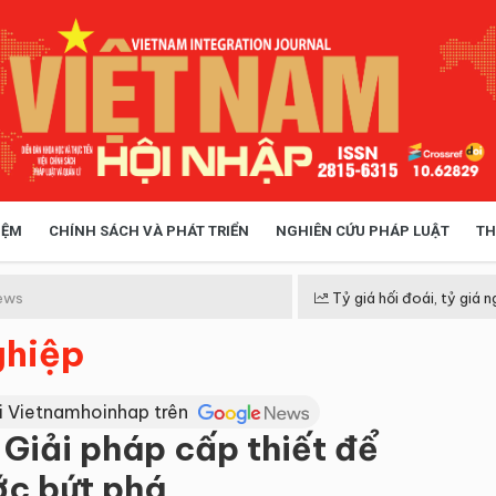
IỆM
CHÍNH SÁCH VÀ PHÁT TRIỂN
NGHIÊN CỨU PHÁP LUẬT
TH
HÓA XÃ HỘI
CHÍNH SÁCH
ews
Tỷ giá hối đoái, tỷ giá n
ghiệp
 TIỄN QUẢN LÝ
VIỆT NAM ĐIỂM ĐẾN
i Vietnamhoinhap trên
 Giải pháp cấp thiết để
ớc bứt phá