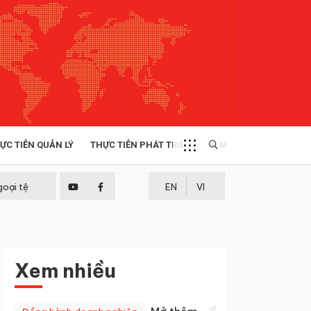
ỰC TIỄN QUẢN LÝ
THỰC TIỄN PHÁT TRIỂN
MULTIMEDIA
TÀI NGUYÊN - MÔI TRƯỜNG
goại tệ
EN
VI
THỰC TIỄN - KINH NGHIỆM
Xem nhiều