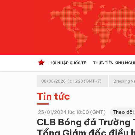
HỘI NHẬP QUỐC TẾ
THỰC TIỄN KINH NGH
HỘI NHẬP QUỐC TẾ
VĂN 
08/08/2026 lúc 16:23 (GMT+7)
Breaking N
Kinh tế hội nhập
Tin tức
Doanh nghiệp
NGHIÊN CỨU PHÁP LUẬT
THỰC
25/01/2024 lúc 18:00 (GMT)
Theo dõi
CLB Bóng đá Trường T
Tổng Giám đốc điều 