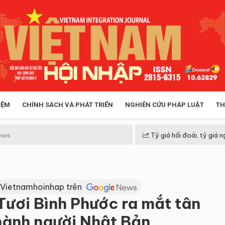
IỆM
CHÍNH SÁCH VÀ PHÁT TRIỂN
NGHIÊN CỨU PHÁP LUẬT
TH
HÓA XÃ HỘI
CHÍNH SÁCH
ews
Tỷ giá hối đoái, tỷ giá n
 TIỄN QUẢN LÝ
VIỆT NAM ĐIỂM ĐẾN
 Vietnamhoinhap trên
ươi Bình Phước ra mắt tân
hành người Nhật Bản