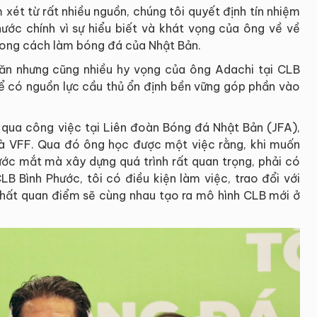
xét từ rất nhiều nguồn, chúng tôi quyết định tín nhiệm
ớc chính vì sự hiểu biết và khát vọng của ông về về
rong cách làm bóng đá của Nhật Bản.
hăn nhưng cũng nhiều hy vọng của ông Adachi tại CLB
để có nguồn lực cầu thủ ổn định bền vững góp phần vào
 qua công việc tại Liên đoàn Bóng đá Nhật Bản (JFA),
và VFF. Qua đó ông học được một việc rằng, khi muốn
rước mắt mà xây dựng quá trình rất quan trọng, phải có
LB Bình Phước, tôi có điều kiện làm việc, trao đổi với
hất quan điểm sẽ cùng nhau tạo ra mô hình CLB mới ở