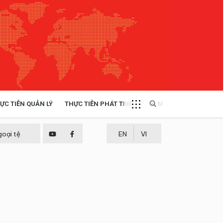
ỰC TIỄN QUẢN LÝ
THỰC TIỄN PHÁT TRIỂN
MULTIMEDIA
TÀI NGUYÊN - MÔI TRƯỜNG
goại tệ
EN
VI
THỰC TIỄN - KINH NGHIỆM