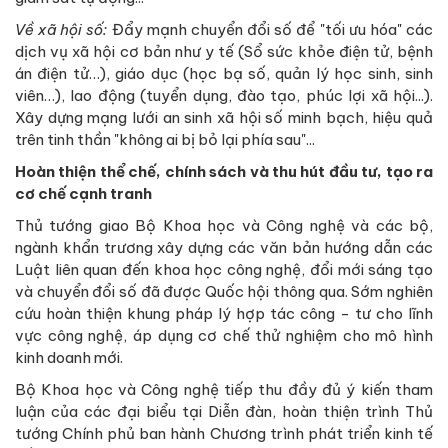
Về xã hội số:
Đẩy mạnh chuyển đổi số để "tối ưu hóa" các
dịch vụ xã hội cơ bản như y tế (Sổ sức khỏe điện tử, bệnh
án điện tử…), giáo dục (học bạ số, quản lý học sinh, sinh
viên…), lao động (tuyển dụng, đào tạo, phúc lợi xã hội...).
Xây dựng mạng lưới an sinh xã hội số minh bạch, hiệu quả
trên tinh thần "không ai bị bỏ lại phía sau"...
Hoàn thiện thể chế, chính sách và thu hút đầu tư, tạo ra
cơ chế cạnh tranh
Thủ tướng giao
Bộ Khoa học và Công nghệ và các bộ,
ngành khẩn trương xây dựng các văn bản hướng dẫn các
Luật liên quan đến khoa học công nghệ, đổi mới sáng tạo
và chuyển đổi số đã được Quốc hội thông qua. Sớm nghiên
cứu hoàn thiện khung pháp lý hợp tác công - tư cho lĩnh
vực công nghệ, áp dụng cơ chế thử nghiệm cho mô hình
kinh doanh mới.
Bộ Khoa học và Công nghệ tiếp thu đầy đủ ý kiến tham
luận của các đại biểu tại Diễn đàn, hoàn thiện trình Thủ
tướng Chính phủ ban hành Chương trình phát triển kinh tế