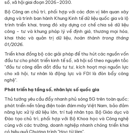
số, xã hội giai đoạn 2026-2030.
Bộ Công an chủ trì, phối hợp với các đơn vị liên quan xây
dựng và trình ban hành Khung Kinh tế dữ liệu quốc gia và lộ
trình triển khai, trong đó xây dựng cơ chế chia sẻ dữ liệu
công - tư và khung pháp lý về định giá, thương mại hóa,
khai thác và quản trị dữ liệu,
hoàn thành trong tháng
01/2026.
Triển khai đồng bộ các giải pháp để thu hút các nguồn vốn
đầu tư cho phát triển kinh tế số, xã hội số theo nguyên tắc
"đầu tư công dẫn dắt đầu tư tư, kích hoạt mọi nguồn lực
cho xã hội, tư nhân là động lực và FDI là đòn bẩy công
nghệ".
Phát triển hạ tầng số, nhân lực số quốc gia
Thủ tướng yêu cầu đẩy nhanh phủ sóng 5G trên toàn quốc;
phát triển nền tảng điện toán đám mây Việt Nam, bảo đảm
năng lực xử lý dữ liệu lớn, trí tuệ nhân tạo. Bộ Giáo dục và
Đào tạo chủ trì, phối hợp với Bộ Khoa học và Công nghệ
cùng với các trường, doanh nghiệp nhanh chóng triển khai
có hiệu quả Chương trình "Học từ làm".