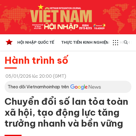
HỘI NHẬP QUỐC TẾ
THỰC TIỄN KINH NGHIỆM
CHÍNH SÁ
Hành trình số
05/01/2026 lúc 20:00 (GMT)
Theo dõi Vietnamhoinhap trên
Chuyển đổi số lan tỏa toàn
xã hội, tạo động lực tăng
trưởng nhanh và bền vững