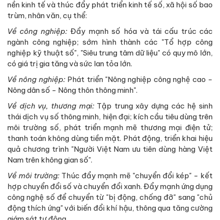
nền kinh tế và thúc đẩy phát triển kinh tế số, xã hội số bao
trùm, nhân văn, cụ thể:
Về công nghiệp:
Đẩy mạnh số hóa và tái cấu trúc các
ngành công nghiệp; sớm hình thành các "Tổ hợp công
nghiệp kỹ thuật số", "Siêu trung tâm dữ liệu" có quy mô lớn,
có giá trị gia tăng và sức lan tỏa lớn.
Về nông nghiệp:
Phát triển "Nông nghiệp công nghệ cao -
Nông dân số - Nông thôn thông minh".
Về dịch vụ, thương mại:
Tập trung xây dựng các hệ sinh
thái dịch vụ số thông minh, hiện đại; kích cầu tiêu dùng trên
môi trường số, phát triển mạnh mẽ thương mại điện tử;
thanh toán không dùng tiền mặt. Phát động, triển khai hiệu
quả chương trình "Người Việt Nam ưu tiên dùng hàng Việt
Nam trên không gian số".
Về môi trường:
Thúc đẩy mạnh mẽ "chuyển đổi kép" - kết
hợp chuyển đổi số và chuyển đổi xanh. Đẩy mạnh ứng dụng
công nghệ số để chuyển từ "bị động, chống đỡ" sang "chủ
động thích ứng" với biến đổi khí hậu, thông qua tăng cường
giám sát tự động...