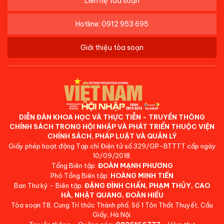
Liên hệ tòa soạn
Hotline: 0912 953 695
Giới thiệu tòa soạn
DIỄN ĐÀN KHOA HỌC VÀ THỰC TIỄN - TRUYỀN THÔNG
CHÍNH SÁCH TRONG HỘI NHẬP VÀ PHÁT TRIỂN THUỘC VIỆN
CHÍNH SÁCH, PHÁP LUẬT VÀ QUẢN LÝ
Giấy phép hoạt động Tạp chí Điện tử số 329/GP-BTTTT cấp ngày
10/09/2018.
Tổng Biên tập:
ĐOÀN MẠNH PHƯƠNG
Phó Tổng Biên tập:
HOÀNG MINH TIẾN
Ban Thư ký - Biên tập:
ĐẶNG ĐÌNH CHẤN, PHẠM THỦY, CAO
HÀ, NHẬT QUANG, ĐOÀN HIẾU
Tòa soạn:T8, Cung Trí thức Thành phố, Số 1 Tôn Thất Thuyết, Cầu
Giấy, Hà Nội.