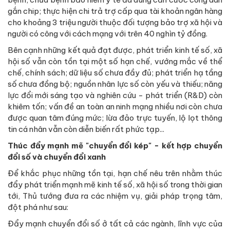
gắn chip; thực hiện chi trả trợ cấp qua tài khoản ngân hàng
cho khoảng 3 triệu người thuộc đối tượng bảo trợ xã hội và
người có công với cách mạng với trên 40 nghìn tỷ đồng.
Bên cạnh những kết quả đạt được,
phát triển kinh tế số, xã
hội số vẫn còn tồn tại một số hạn chế, vướng mắc về thể
chế, chính sách;
dữ liệu số chưa đầy đủ; phát triển hạ tầng
số chưa đồng bộ; nguồn nhân lực số còn yếu và thiếu; năng
lực đổi mới sáng tạo và nghiên cứu - phát triển (R&D) còn
khiêm tốn; vấn đề an toàn an ninh mạng nhiều nơi còn chưa
được quan tâm đúng mức; lừa đảo trực tuyến, lộ lọt thông
tin cá nhân vẫn còn diễn biến rất phức tạp...
Thúc đẩy mạnh mẽ "chuyển đổi kép" - kết hợp chuyển
đổi số và chuyển đổi xanh
Để khắc phục những tồn tại, hạn chế nêu trên nhằm thúc
đẩy phát triển mạnh mẽ kinh tế số, xã hội số trong thời gian
tới, Thủ tướng đưa ra các
nhiệm vụ, giải pháp trọng tâm,
đột phá như sau:
Đẩy mạnh chuyển đổi số ở tất cả các ngành, lĩnh vực của