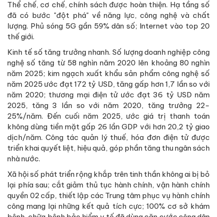
Thể chế, cơ chế, chính sách được hoàn thiện. Hạ tầng số
đã có bước "đột phá" về năng lực, công nghệ và chất
lượng. Phủ sóng 5G gần 59% dân số; Internet vào top 20
thế giới.
Kinh tế số tăng trưởng nhanh. Số lượng doanh nghiệp công
nghệ số tăng từ 58 nghìn năm 2020 lên khoảng 80 nghìn
năm 2025; kim ngạch xuất khẩu sản phẩm công nghệ số
năm 2025 ước đạt 172 tỷ USD, tăng gấp hơn 1,7 lần so với
năm 2020; thương mại điện tử ước đạt 36 tỷ USD năm
2025, tăng 3 lần so với năm 2020, tăng trưởng 22-
25%/năm. Đến cuối năm 2025, ước giá trị thanh toán
không dùng tiền mặt gấp 26 lần GDP với hơn 20,2 tỷ giao
dịch/năm. Công tác quản lý thuế, hóa đơn điện tử được
triển khai quyết liệt, hiệu quả, góp phần tăng thu ngân sách
nhà nước.
Xã hội số phát triển rộng khắp trên tinh thần không ai bị bỏ
lại phía sau; cắt giảm thủ tục hành chính, vận hành chính
quyền 02 cấp, thiết lập các Trung tâm phục vụ hành chính
công mang lại những kết quả tích cực; 100% cơ sở khám
bệnh, chữa bệnh bảo hiểm y tế đã dùng căn cước công dân