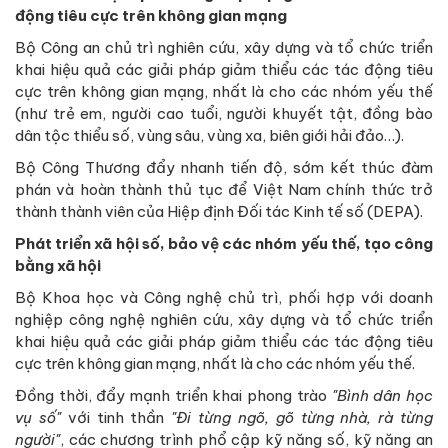
động tiêu cực trên không gian mạng
Bộ Công an chủ trì nghiên cứu, xây dựng và tổ chức triển
khai hiệu quả các giải pháp giảm thiểu các tác động tiêu
cực trên không gian mạng, nhất là cho các nhóm yếu thế
(như trẻ em, người cao tuổi, người khuyết tật, đồng bào
dân tộc thiểu số, vùng sâu, vùng xa, biên giới hải đảo…).
Bộ Công Thương đẩy nhanh tiến độ, sớm kết thúc đàm
phán và hoàn thành thủ tục để Việt Nam chính thức trở
thành thành viên của Hiệp định Đối tác Kinh tế số (DEPA).
Phát triển xã hội số, bảo vệ các nhóm yếu thế, tạo công
bằng xã hội
Bộ Khoa học và Công nghệ chủ trì, phối hợp với doanh
nghiệp công nghệ nghiên cứu, xây dựng và tổ chức triển
khai hiệu quả các giải pháp giảm thiểu các tác động tiêu
cực trên không gian mạng, nhất là cho các nhóm yếu thế.
Đồng thời, đẩy mạnh triển khai phong trào
"Bình dân học
vụ số"
với tinh thần
"Đi từng ngõ, gõ từng nhà, rà từng
người"
, các chương trình phổ cập kỹ năng số, kỹ năng an