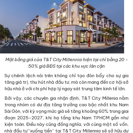
Mặt bằng giá của T&T City Millennia hiện tại chỉ bằng 20 -
50% giá BĐS tại các khu vực lân cận
Sự chênh lệch nói trên không chỉ tạo đòn bẩy cho sự gia
tăng giá trị, thu hút nhà đầu tư, mà còn mang đến cơ hội sở
hữu nhà ở với chi phí hợp lý ngay sát trung tâm kinh tế lớn.
Bởi vậy, các chuyên gia nhận định, T&T City Millenia nằm
trong nhóm có dư địa tăng trưởng cao bậc nhất khu Nam
Sài Gòn, với kỳ vọng mức giá sẽ tăng khoảng 60% trong giai
đoạn 2025-2027, khi hạ tầng khu Nam TPHCM gần như
kiện toàn. Điều này cũng đồng nghĩa, với cùng một số vốn,
nhà đầu tư “xuống tiền” tại T&T City Millennia sẽ sở hữu dư