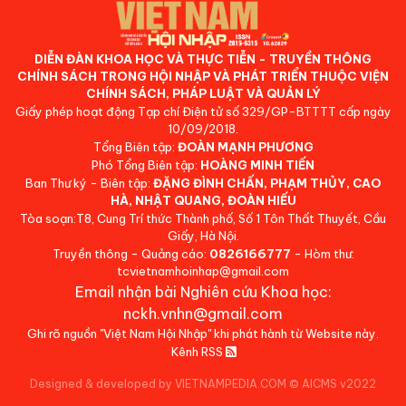
DIỄN ĐÀN KHOA HỌC VÀ THỰC TIỄN - TRUYỀN THÔNG
CHÍNH SÁCH TRONG HỘI NHẬP VÀ PHÁT TRIỂN THUỘC VIỆN
CHÍNH SÁCH, PHÁP LUẬT VÀ QUẢN LÝ
Giấy phép hoạt động Tạp chí Điện tử số 329/GP-BTTTT cấp ngày
10/09/2018.
Tổng Biên tập:
ĐOÀN MẠNH PHƯƠNG
Phó Tổng Biên tập:
HOÀNG MINH TIẾN
Ban Thư ký - Biên tập:
ĐẶNG ĐÌNH CHẤN, PHẠM THỦY, CAO
HÀ, NHẬT QUANG, ĐOÀN HIẾU
Tòa soạn:T8, Cung Trí thức Thành phố, Số 1 Tôn Thất Thuyết, Cầu
Giấy, Hà Nội.
Truyền thông - Quảng cáo:
0826166777
- Hòm thư:
tcvietnamhoinhap@gmail.com
Email nhận bài Nghiên cứu Khoa học:
nckh.vnhn@gmail.com
Ghi rõ nguồn "Việt Nam Hội Nhập" khi phát hành từ Website này.
Kênh RSS
Designed & developed by VIETNAMPEDIA.COM
©
AICMS v2022