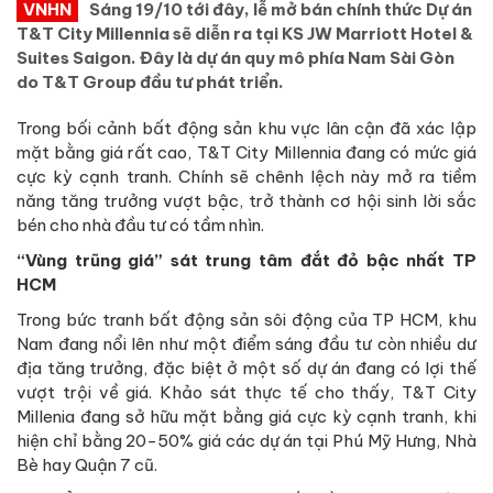
VNHN
Sáng 19/10 tới đây, lễ mở bán chính thức Dự án
T&T City Millennia sẽ diễn ra tại KS JW Marriott Hotel &
Suites Saigon. Đây là dự án quy mô phía Nam Sài Gòn
do T&T Group đầu tư phát triển.
Trong bối cảnh bất động sản khu vực lân cận đã xác lập
mặt bằng giá rất cao, T&T City Millennia đang có mức giá
cực kỳ cạnh tranh. Chính sẽ chênh lệch này mở ra tiềm
năng tăng trưởng vượt bậc, trở thành cơ hội sinh lời sắc
bén cho nhà đầu tư có tầm nhìn.
“Vùng trũng giá” sát trung tâm đắt đỏ bậc nhất TP
HCM
Trong bức tranh bất động sản sôi động của TP HCM, khu
Nam đang nổi lên như một điểm sáng đầu tư còn nhiều dư
địa tăng trưởng, đặc biệt ở một số dự án đang có lợi thế
vượt trội về giá. Khảo sát thực tế cho thấy, T&T City
Millenia đang sở hữu mặt bằng giá cực kỳ cạnh tranh, khi
hiện chỉ bằng 20-50% giá các dự án tại Phú Mỹ Hưng, Nhà
Bè hay Quận 7 cũ.