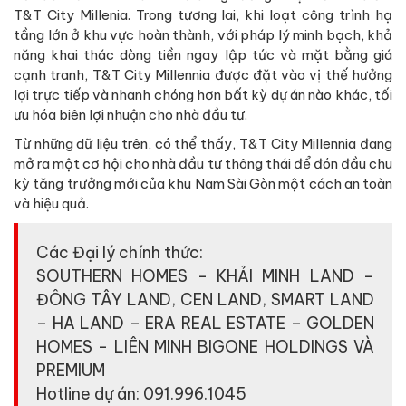
T&T City Millenia. Trong tương lai, khi loạt công trình hạ
tầng lớn ở khu vực hoàn thành, với pháp lý minh bạch, khả
năng khai thác dòng tiền ngay lập tức và mặt bằng giá
cạnh tranh, T&T City Millennia được đặt vào vị thế hưởng
lợi trực tiếp và nhanh chóng hơn bất kỳ dự án nào khác, tối
ưu hóa biên lợi nhuận cho nhà đầu tư.
Từ những dữ liệu trên, có thể thấy, T&T City Millennia đang
mở ra một cơ hội cho nhà đầu tư thông thái để đón đầu chu
kỳ tăng trưởng mới của khu Nam Sài Gòn một cách an toàn
và hiệu quả.
Các Đại lý chính thức:
SOUTHERN HOMES - KHẢI MINH LAND –
ĐÔNG TÂY LAND, CEN LAND, SMART LAND
– HA LAND – ERA REAL ESTATE – GOLDEN
HOMES - LIÊN MINH BIGONE HOLDINGS VÀ
PREMIUM
Hotline dự án: 091.996.1045