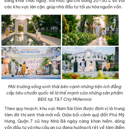
sàng khai thác ngay, với mức giá chỉ bằng 20-50% so với
các khu vực lân cận, giúp nhà đầu tư tối ưu hóa nguồn vốn.
Môi trường sống sinh thái bên cạnh những tiện ích đẳng
cấp tiêu chuẩn quốc tế là thế mạnh của những sản phẩm
BĐS tại T&T City Millennia
Theo quy hoạch, khu vực Nam Sài Gòn được định vị là trung
tâm đô thị sinh thái mới nổi. Giữa bối cảnh quỹ đất Phú Mỹ
Hưng, Quận 7 cũ hay Nhà Bè ngày càng khan hiếm, dòng
vốn đầu tư và nhu cầu an cư đang hướng rõ rệt về tâm điểm