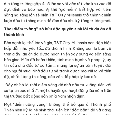
địa tăng trưởng gấp 4-5 lần so với việc rót vào khu vực đã
đạt đỉnh và bão hòa. Vị thế “giá mềm” kết hợp với tiềm
năng hạ tầng lớn sẽ biến T&T City Millennia trở thành chiến
lược đầu tư thông minh để đón đầu chu kỳ tăng trưởng mới.
Thời điểm “vàng” sở hữu đặc quyền sinh lời từ dự án đã
thành hình
Bên cạnh lợi thế lớn về giá, T&T City Millennia còn đặc biệt
hấp dẫn nhờ yếu tố… đã thành hình. Không còn là bản vẽ
trên giấy, dự án đã được hoàn thiện xây dựng và sẵn sàng
bàn giao. Mức độ hoàn thiện, tính minh bạch về pháp lý, uy
tín của chủ đầu tư có tầm… mang lại sự an tâm tuyệt đối
cho người mua. Nhà đầu tư sẽ tránh được mọi rủi ro về tiến
độ, chất lượng thi công, các vấn đề pháp lý kéo dài.
“Đây chính là thời điểm vàng để nhà đầu tư xuống tiền với
sự tự tin cao nhất”, một chuyên gia hoạt động lâu năm trên
thị trường bất động sản phía Nam nhận định.
Một “điểm cộng vàng” không thể bỏ qua ở Thành phố
Thiên niên kỷ là hệ sinh thái tiện ích “độc bản” đã và đang