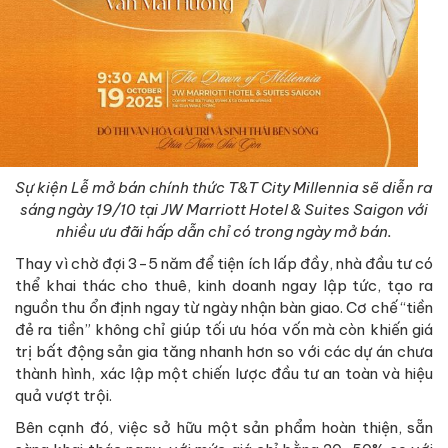
Sự kiện Lễ mở bán chính thức T&T City Millennia sẽ diễn ra
sáng ngày 19/10 tại JW Marriott Hotel & Suites Saigon với
nhiều ưu đãi hấp dẫn chỉ có trong ngày mở bán.
Thay vì chờ đợi 3-5 năm để tiện ích lấp đầy, nhà đầu tư có
thể khai thác cho thuê, kinh doanh ngay lập tức, tạo ra
nguồn thu ổn định ngay từ ngày nhận bàn giao. Cơ chế “tiền
đẻ ra tiền” không chỉ giúp tối ưu hóa vốn mà còn khiến giá
trị bất động sản gia tăng nhanh hơn so với các dự án chưa
thành hình, xác lập một chiến lược đầu tư an toàn và hiệu
quả vượt trội.
Bên cạnh đó, việc sở hữu một sản phẩm hoàn thiện, sẵn