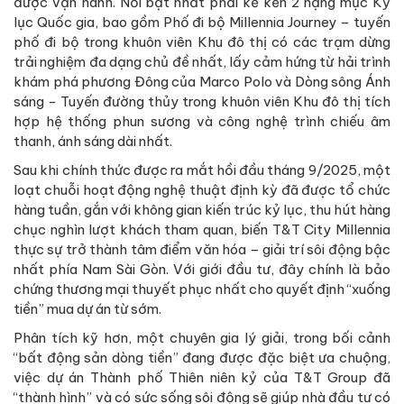
được vận hành. Nổi bật nhất phải kể kến 2 hạng mục Kỷ
lục Quốc gia, bao gồm Phố đi bộ Millennia Journey – tuyến
phố đi bộ trong khuôn viên Khu đô thị có các trạm dừng
trải nghiệm đa dạng chủ đề nhất, lấy cảm hứng từ hải trình
khám phá phương Đông của Marco Polo và Dòng sông Ánh
sáng - Tuyến đường thủy trong khuôn viên Khu đô thị tích
hợp hệ thống phun sương và công nghệ trình chiếu âm
thanh, ánh sáng dài nhất.
Sau khi chính thức được ra mắt hồi đầu tháng 9/2025, một
loạt chuỗi hoạt động nghệ thuật định kỳ đã được tổ chức
hàng tuần, gắn với không gian kiến trúc kỷ lục, thu hút hàng
chục nghìn lượt khách tham quan, biến T&T City Millennia
thực sự trở thành tâm điểm văn hóa – giải trí sôi động bậc
nhất phía Nam Sài Gòn. Với giới đầu tư, đây chính là bảo
chứng thương mại thuyết phục nhất cho quyết định “xuống
tiền” mua dự án từ sớm.
Phân tích kỹ hơn, một chuyên gia lý giải, trong bối cảnh
“bất động sản dòng tiền” đang được đặc biệt ưa chuộng,
việc dự án Thành phố Thiên niên kỷ của T&T Group đã
“thành hình” và có sức sống sôi động sẽ giúp nhà đầu tư có