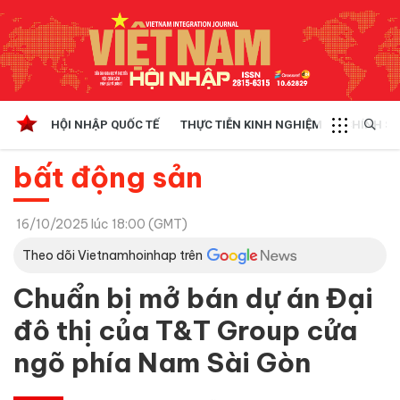
HỘI NHẬP QUỐC TẾ
THỰC TIỄN KINH NGHIỆM
CHÍNH SÁ
bất động sản
16/10/2025 lúc 18:00 (GMT)
Theo dõi Vietnamhoinhap trên
Chuẩn bị mở bán dự án Đại
đô thị của T&T Group cửa
ngõ phía Nam Sài Gòn