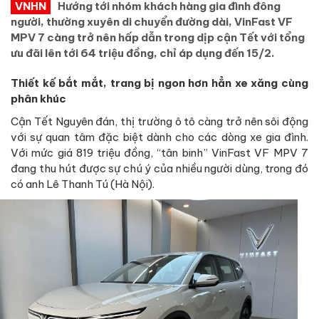
VNHN
Hướng tới nhóm khách hàng gia đình đông
người, thường xuyên di chuyển đường dài, VinFast VF
MPV 7 càng trở nên hấp dẫn trong dịp cận Tết với tổng
ưu đãi lên tới 64 triệu đồng, chỉ áp dụng đến 15/2.
Thiết kế bắt mắt, trang bị ngon hơn hẳn xe xăng cùng
phân khúc
Cận Tết Nguyên đán, thị trường ô tô càng trở nên sôi động
với sự quan tâm đặc biệt dành cho các dòng xe gia đình.
Với mức giá 819 triệu đồng, “tân binh” VinFast VF MPV 7
đang thu hút được sự chú ý của nhiều người dùng, trong đó
có anh Lê Thanh Tú (Hà Nội).