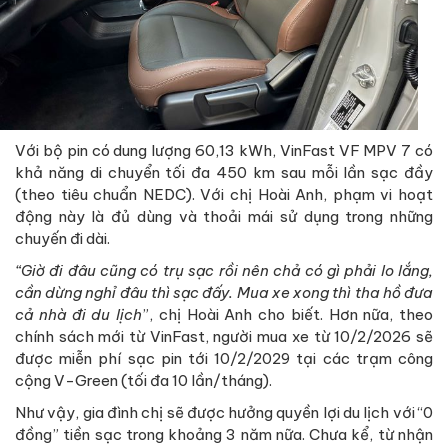
Với bộ pin có dung lượng 60,13 kWh, VinFast VF MPV 7 có
khả năng di chuyển tối đa 450 km sau mỗi lần sạc đầy
(theo tiêu chuẩn NEDC). Với chị Hoài Anh, phạm vi hoạt
động này là đủ dùng và thoải mái sử dụng trong những
chuyến đi dài.
“Giờ đi đâu cũng có trụ sạc rồi nên chả có gì phải lo lắng,
cần dừng nghỉ đâu thì sạc đấy. Mua xe xong thì tha hồ đưa
cả nhà đi du lịch
”, chị Hoài Anh cho biết. Hơn nữa, theo
chính sách mới từ VinFast, người mua xe từ 10/2/2026 sẽ
được miễn phí sạc pin tới 10/2/2029 tại các trạm công
cộng V-Green (tối đa 10 lần/tháng).
Như vậy, gia đình chị sẽ được hưởng quyền lợi du lịch với “0
đồng” tiền sạc trong khoảng 3 năm nữa. Chưa kể, từ nhận