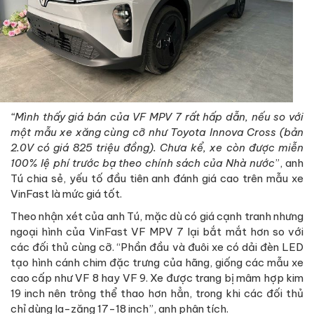
“Mình thấy giá bán của VF MPV 7 rất hấp dẫn, nếu so với
một mẫu xe xăng cùng cỡ như Toyota Innova Cross (bản
2.0V có giá 825 triệu đồng). Chưa kể, xe còn được miễn
100% lệ phí trước bạ theo chính sách của Nhà nước
”, anh
Tú chia sẻ, yếu tố đầu tiên anh đánh giá cao trên mẫu xe
VinFast là mức giá tốt.
Theo nhận xét của anh Tú, mặc dù có giá cạnh tranh nhưng
ngoại hình của VinFast VF MPV 7 lại bắt mắt hơn so với
các đối thủ cùng cỡ. “Phần đầu và đuôi xe có dải đèn LED
tạo hình cánh chim đặc trưng của hãng, giống các mẫu xe
cao cấp như VF 8 hay VF 9. Xe được trang bị mâm hợp kim
19 inch nên trông thể thao hơn hẳn, trong khi các đối thủ
chỉ dùng la-zăng 17-18 inch”, anh phân tích.