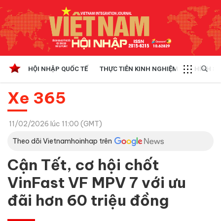
HỘI NHẬP QUỐC TẾ
THỰC TIỄN KINH NGHIỆM
CHÍNH SÁ
Xe 365
11/02/2026 lúc 11:00 (GMT)
Theo dõi Vietnamhoinhap trên
Cận Tết, cơ hội chốt
VinFast VF MPV 7 với ưu
đãi hơn 60 triệu đồng