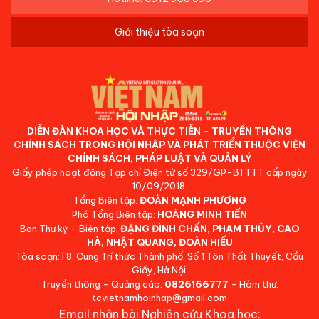
Giới thiệu tòa soạn
DIỄN ĐÀN KHOA HỌC VÀ THỰC TIỄN - TRUYỀN THÔNG
CHÍNH SÁCH TRONG HỘI NHẬP VÀ PHÁT TRIỂN THUỘC VIỆN
CHÍNH SÁCH, PHÁP LUẬT VÀ QUẢN LÝ
Giấy phép hoạt động Tạp chí Điện tử số 329/GP-BTTTT cấp ngày
10/09/2018.
Tổng Biên tập:
ĐOÀN MẠNH PHƯƠNG
Phó Tổng Biên tập:
HOÀNG MINH TIẾN
Ban Thư ký - Biên tập:
ĐẶNG ĐÌNH CHẤN, PHẠM THỦY, CAO
HÀ, NHẬT QUANG, ĐOÀN HIẾU
Tòa soạn:T8, Cung Trí thức Thành phố, Số 1 Tôn Thất Thuyết, Cầu
Giấy, Hà Nội.
Truyền thông - Quảng cáo:
0826166777
- Hòm thư:
tcvietnamhoinhap@gmail.com
Email nhận bài Nghiên cứu Khoa học: