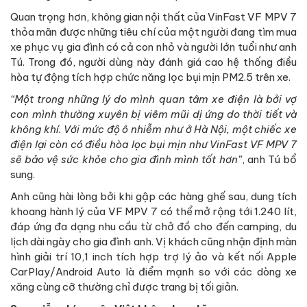
Quan trọng hơn, không gian nội thất của VinFast VF MPV 7
thỏa mãn được những tiêu chí của một người đang tìm mua
xe phục vụ gia đình có cả con nhỏ và người lớn tuổi như anh
Tú. Trong đó, người dùng này đánh giá cao hệ thống điều
hòa tự động tích hợp chức năng lọc bụi mịn PM2.5 trên xe.
“Một trong những lý do mình quan tâm xe điện là bởi vợ
con mình thường xuyên bị viêm mũi dị ứng do thời tiết và
không khí. Với mức độ ô nhiễm như ở Hà Nội, một chiếc xe
điện lại còn có điều hòa lọc bụi mịn như VinFast VF MPV 7
sẽ bảo vệ sức khỏe cho gia đình mình tốt hơn”
, anh Tú bổ
sung.
Anh cũng hài lòng bởi khi gập các hàng ghế sau, dung tích
khoang hành lý của VF MPV 7 có thể mở rộng tới 1.240 lít,
đáp ứng đa dạng nhu cầu từ chở đồ cho đến camping, du
lịch dài ngày cho gia đình anh. Vị khách cũng nhận định màn
hình giải trí 10,1 inch tích hợp trợ lý ảo và kết nối Apple
CarPlay/Android Auto là điểm mạnh so với các dòng xe
xăng cùng cỡ thường chỉ được trang bị tối giản.