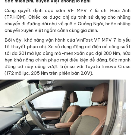
Sạc miễn phí, xuyên Việt không lo nghĩ
Cũng quyết định cọc sớm VF MPV 7 là chị Hoài Anh
(TP.HCM). Chiếc xe được chị dự tính sử dụng cho những
chuyến đi đường dài như về quê ở Quảng Ngãi, hoặc những
chuyến xuyên Việt ngắm cảnh cùng gia đình.
Bởi vậy, khả năng vận hành của VinFast VF MPV 7 là yếu
tố thuyết phục chị. Xe sử dụng động cơ điện có công suất
tối đa 201 mã lực cùng mô-men xoắn cực đại 280 Nm, hứa
hẹn khả năng chinh phục mọi điều kiện dễ dàng. Sức mạnh
động cơ này cũng vượt trội so với Toyota Innova Cross
(172 mã lực, 205 Nm trên phiên bản 2.0V).