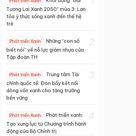
1
Khởi động “Gửi
Phát triển Xanh
Tương Lai Xanh 2050” mùa 3: Lan
tỏa ý thức sống xanh đến thế hệ
trẻ
2
Những “con số
Phát triển Xanh
biết nói” về nỗ lực giảm nhựa của
Tập đoàn TH
3
Trung tâm Tài
Phát triển Xanh
chính quốc tế: Đòn bẩy kết nối
dòng vốn xanh cho tăng trưởng
bền vững
4
Phát triển xanh:
Phát triển Xanh
Tạo xung lực từ Chương trình hành
động của Bộ Chính trị