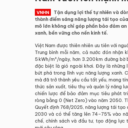
Tận dụng lợi thế tự nhiên và d
VNHN
thành điểm sáng năng lượng tái tạo của 
mô lớn không chỉ góp phần bảo đảm an 
xanh, bền vững cho nền kinh tế.
Việt Nam được thiên nhiên ưu tiên với nguồ
Trung bình mỗi năm, cả nước đón nhận k
5 kWh/m²/ngày, hơn 3.200 km đường bờ biể
đặc biệt là gió ngoài khơi. Đây là những
bứt phá trong lĩnh vực năng lượng xanh. 
mà đã trở thành yêu cầu tất yếu, mang tí
thức sản xuất, tiêu thụ và quản lý năng l
chiến lược để bảo đảm mục tiêu phát tr
ròng bằng 0 (Net Zero) vào năm 2050. Th
Quyết định 768/2025, năng lượng tái tạo
2030 và có thể tăng lên 74–75% vào nă
chế, chính sách và đầu tư, tạo động lực
mới sâu rộng.