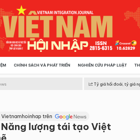
IỆM
CHÍNH SÁCH VÀ PHÁT TRIỂN
NGHIÊN CỨU PHÁP LUẬT
TH
HÓA XÃ HỘI
CHÍNH SÁCH
ews
Tỷ giá hối đoái, tỷ giá n
 TIỄN QUẢN LÝ
VIỆT NAM ĐIỂM ĐẾN
 Vietnamhoinhap trên
 Năng lượng tái tạo Việt
mẽ