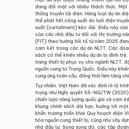
đang đối mặt với nhiều thách thức. Một 
thống truyền tải điện. Hàng loạt dự án đi
thể phát hết công suất do lưới điện truy
suất (curtailment) kéo dài. Điều này vừa
của các nhà đầu tư đối với thị trường nă
(FIT) theo hướng hồi tố từ năm 2025 đan
cam kết trong các dự án NLTT. Các doanh
sách có thể khiến nhiều dự án bị đình tr
trang thiết bị phục vụ cho ngành NLTT, đ
nguồn cung từ Trung Quốc. Điều này khiế
cung ứng toàn cầu, đồng thời làm tăng chi
Tuy nhiên, Việt Nam đã xác định rõ lộ trì
trọng như Nghị quyết 55-NQ/TW (2020) 
chiến lược năng lượng quốc gia và cam 
khung chính sách dài hạn, hướng tới mộ
khẩn trương triển khai Quy hoạch điện VI
hóa nguồn cung thiết bị, cũng như xây d
nhà đầu tư. Song song đó, các tập đoàn