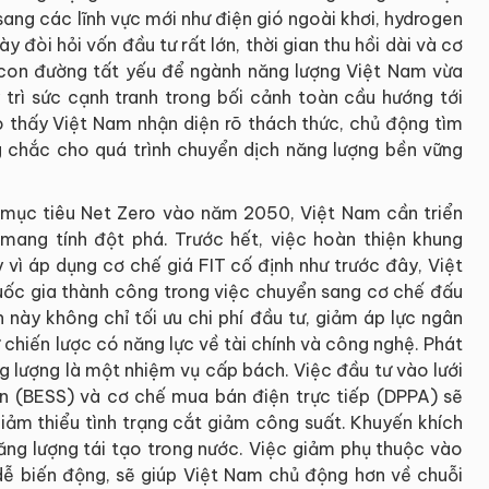
ang các lĩnh vực mới như điện gió ngoài khơi, hydrogen
 đòi hỏi vốn đầu tư rất lớn, thời gian thu hồi dài và cơ
à con đường tất yếu để ngành năng lượng Việt Nam vừa
 trì sức cạnh tranh trong bối cảnh toàn cầu hướng tới
o thấy Việt Nam nhận diện rõ thách thức, chủ động tìm
g chắc cho quá trình chuyển dịch năng lượng bền vững
 mục tiêu Net Zero vào năm 2050, Việt Nam cần triển
 mang tính đột phá. Trước hết, việc hoàn thiện khung
y vì áp dụng cơ chế giá FIT cố định như trước đây, Việt
uốc gia thành công trong việc chuyển sang cơ chế đấu
 này không chỉ tối ưu chi phí đầu tư, giảm áp lực ngân
 chiến lược có năng lực về tài chính và công nghệ. Phát
ăng lượng là một nhiệm vụ cấp bách. Việc đầu tư vào lưới
pin (BESS) và cơ chế mua bán điện trực tiếp (DPPA) sẽ
iảm thiểu tình trạng cắt giảm công suất. Khuyến khích
năng lượng tái tạo trong nước. Việc giảm phụ thuộc vào
 dễ biến động, sẽ giúp Việt Nam chủ động hơn về chuỗi