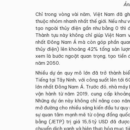
Ản
Chỉ trong vòng vài năm, Việt Nam đã gh
thuộc nhóm nhanh nhất thế giới. Nếu như 
tạo ngoài thủy điện gần như bằng 0 thì
Thành tựu này không chỉ giúp Việt Nam v
nhất Đông Nam Á mà còn góp phần quan 
thủy điện) lên khoảng 42% tổng sản lượ
xem là bước ngoặt quan trọng, tạo tiền 
năm 2050.
Nhiều dự án quy mô lớn đã trở thành biể
Tiếng tại Tây Ninh, với công suất lên tới
lớn nhất Đông Nam Á. Trước đó, nhà máy B
vận hành từ năm 2019, cung cấp khoảng
Những dự án này không chỉ nâng cao năn
mở đường cho nhiều sáng kiến đầu tư quy 
sự quan tâm mạnh mẽ từ cộng đồng quốc 
bằng (JETP) trị giá 15,5 tỷ USD đã đượ
chuyển dịch xanh và hiện thực hóa mục ti