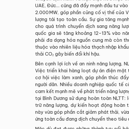
UAE, Đức… cũng đã đẩy mạnh đầu tư vào c
2.000 MW, góp phần củng cố vị thế của 
lượng tái tạo toàn cầu. Sự gia tăng mạn
cho quá trình chuyển dịch sang năng lượ
quốc gia sẽ tăng khoảng 12–13% vào nă
phải đa dạng hóa nguồn cung mà còn th
thuộc vào nhiên liệu hóa thạch nhập khẩu
thải CO₂ gây biến đổi khí hậu.
Bên cạnh lợi ích về an ninh năng lượng, N
Việc triển khai hàng loạt dự án điện mặt
cơ hội việc làm xanh, góp phần thúc đẩy
người dân. Nhiều doanh nghiệp quốc tế 
cam kết mạnh mẽ về phát triển năng lượng
tại Bình Dương sử dụng hoàn toàn NLTT: 
trữ năng lượng, dự kiến hoạt động hoàn
này vừa góp phần cắt giảm phát thải, vừ
ứng toàn cầu đang dịch chuyển theo tiêu 
Mặc dù đạt được những thành tựu nổi bật