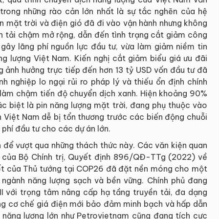
trong những rào cản lớn nhất là sự tắc nghẽn của hệ
ện mặt trời và điện gió đã đi vào vận hành nhưng không
ền tải chậm mở rộng, dẫn đến tình trạng cắt giảm công
 gây lãng phí nguồn lực đầu tư, vừa làm giảm niềm tin
ng lượng Việt Nam. Kiến nghị cắt giảm biểu giá ưu đãi
g ảnh hưởng trực tiếp đến hơn 13 tỷ USD vốn đầu tư đã
 nghiệp lo ngại rủi ro pháp lý và thiếu ổn định chính
ệ, làm chậm tiến độ chuyển dịch xanh. Hiện khoảng 90%
ặc biệt là pin năng lượng mặt trời, đang phụ thuộc vào
n Việt Nam dễ bị tổn thương trước các biến động chuỗi
 phí đầu tư cho các dự án lớn.
nh để vượt qua những thách thức này. Các văn kiện quan
của Bộ Chính trị, Quyết định 896/QĐ-TTg (2022) về
kết của Thủ tướng tại COP26 đã đặt nền móng cho một
t ngành năng lượng sạch và bền vững. Chính phủ đang
II với trọng tâm nâng cấp hạ tầng truyền tải, đa dạng
ựng cơ chế giá điện mới bảo đảm minh bạch và hấp dẫn
 năng lượng lớn như Petrovietnam cũng đang tích cực