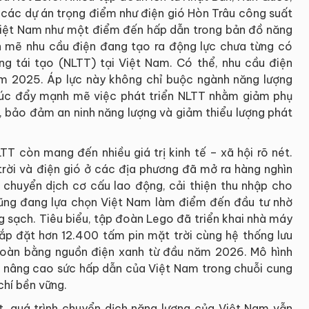
ác dự án trọng điểm như điện gió Hòn Trâu công suất
Việt Nam như một điểm đến hấp dẫn trong bản đồ năng
h mẽ nhu cầu điện đang tạo ra động lực chưa từng có
ng tái tạo (NLTT) tại Việt Nam. Có thể, nhu cầu điện
m 2025. Áp lực này không chỉ buộc ngành năng lượng
úc đẩy mạnh mẽ việc phát triển NLTT nhằm giảm phụ
, bảo đảm an ninh năng lượng và giảm thiểu lượng phát
LTT còn mang đến nhiều giá trị kinh tế – xã hội rõ nét.
 trời và điện gió ở các địa phương đã mở ra hàng nghìn
 chuyển dịch cơ cấu lao động, cải thiện thu nhập cho
cũng đang lựa chọn Việt Nam làm điểm đến đầu tư nhờ
 sạch. Tiêu biểu, tập đoàn Lego đã triển khai nhà máy
lắp đặt hơn 12.400 tấm pin mặt trời cùng hệ thống lưu
 toàn bằng nguồn điện xanh từ đầu năm 2026. Mô hình
a nâng cao sức hấp dẫn của Việt Nam trong chuỗi cung
chí bền vững.
, quá trình chuyển dịch năng lượng của Việt Nam vẫn