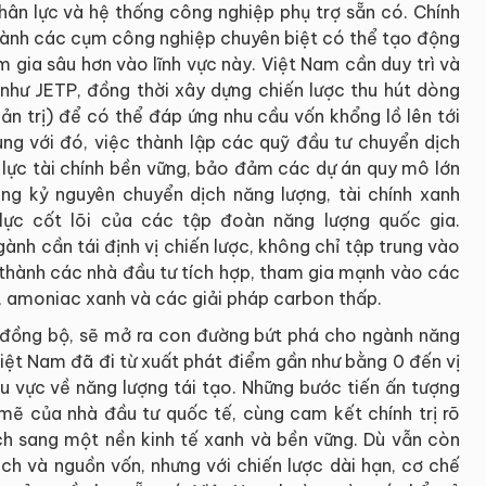
hân lực và hệ thống công nghiệp phụ trợ sẵn có. Chính
 thành các cụm công nghiệp chuyên biệt có thể tạo động
 gia sâu hơn vào lĩnh vực này. Việt Nam cần duy trì và
 như JETP, đồng thời xây dựng chiến lược thu hút dòng
ản trị) để có thể đáp ứng nhu cầu vốn khổng lồ lên tới
g với đó, việc thành lập các quỹ đầu tư chuyển dịch
 lực tài chính bền vững, bảo đảm các dự án quy mô lớn
ong kỷ nguyên chuyển dịch năng lượng, tài chính xanh
lực cốt lõi của các tập đoàn năng lượng quốc gia.
nh cần tái định vị chiến lược, không chỉ tập trung vào
ở thành các nhà đầu tư tích hợp, tham gia mạnh vào các
h, amoniac xanh và các giải pháp carbon thấp.
ai đồng bộ, sẽ mở ra con đường bứt phá cho ngành năng
Việt Nam đã đi từ xuất phát điểm gần như bằng 0 đến vị
u vực về năng lượng tái tạo. Những bước tiến ấn tượng
mẽ của nhà đầu tư quốc tế, cùng cam kết chính trị rõ
h sang một nền kinh tế xanh và bền vững. Dù vẫn còn
ách và nguồn vốn, nhưng với chiến lược dài hạn, cơ chế