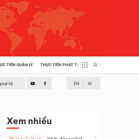
ỰC TIỄN QUẢN LÝ
THỰC TIỄN PHÁT TRIỂN
MULTIMEDIA
TÀI NGUYÊN - MÔI TRƯỜNG
goại tệ
EN
VI
THỰC TIỄN - KINH NGHIỆM
Xem nhiều