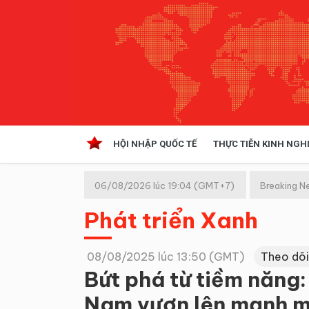
HỘI NHẬP QUỐC TẾ
THỰC TIỄN KINH NGH
HỘI NHẬP QUỐC TẾ
VĂN 
06/08/2026 lúc 19:04 (GMT+7)
Breaking N
Kinh tế hội nhập
Phát triển Xanh
Doanh nghiệp
NGHIÊN CỨU PHÁP LUẬT
THỰC
08/08/2025 lúc 13:50 (GMT)
Theo dõi
Bứt phá từ tiềm năng:
Nam vươn lên mạnh 