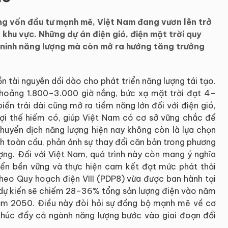
òng vốn đầu tư mạnh mẽ, Việt Nam đang vươn lên trở
khu vực. Những dự án điện gió, điện mặt trời quy
ninh năng lượng mà còn mở ra hướng tăng trưởng
n tài nguyên dồi dào cho phát triển năng lượng tái tạo.
hoảng 1.800–3.000 giờ nắng, bức xạ mặt trời đạt 4–
n trải dài cũng mở ra tiềm năng lớn đối với điện gió,
 lợi thế hiếm có, giúp Việt Nam có cơ sở vững chắc để
Chuyển dịch năng lượng hiện nay không còn là lựa chọn
nh toàn cầu, phản ánh sự thay đổi căn bản trong phương
ượng. Đối với Việt Nam, quá trình này còn mang ý nghĩa
iển bền vững và thực hiện cam kết đạt mức phát thải
eo Quy hoạch điện VIII (PDP8) vừa được ban hành tại
 dự kiến sẽ chiếm 28–36% tổng sản lượng điện vào năm
m 2050. Điều này đòi hỏi sự đồng bộ mạnh mẽ về cơ
 thúc đẩy cả ngành năng lượng bước vào giai đoạn đổi