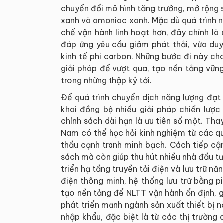
chuyển đổi mô hình tăng trưởng, mở rộng s
xanh và amoniac xanh. Mặc dù quá trình này
chế vận hành linh hoạt hơn, đây chính l
đáp ứng yêu cầu giảm phát thải, vừa duy
kinh tế phi carbon. Những bước đi này ch
giải pháp để vượt qua, tạo nền tảng vữn
trong những thập kỷ tới.
Để quá trình chuyển dịch năng lượng đạt
khai đồng bộ nhiều giải pháp chiến lược
chính sách dài hạn là ưu tiên số một. Tha
Nam có thể học hỏi kinh nghiệm từ các q
thầu cạnh tranh minh bạch. Cách tiếp cận
sách mà còn giúp thu hút nhiều nhà đầu tư
triển hạ tầng truyền tải điện và lưu trữ n
điện thông minh, hệ thống lưu trữ bằng 
tạo nền tảng để NLTT vận hành ổn định, g
phát triển mạnh ngành sản xuất thiết bị 
nhập khẩu, đặc biệt là từ các thị trường