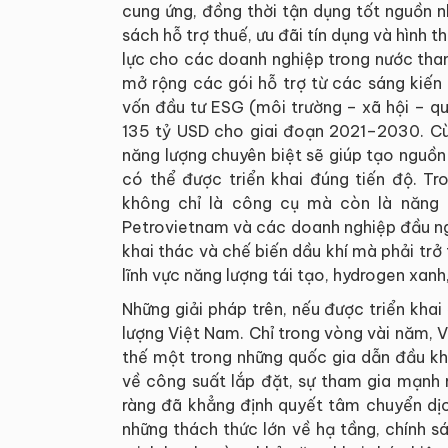
cung ứng, đồng thời tận dụng tốt nguồn n
sách hỗ trợ thuế, ưu đãi tín dụng và hình
lực cho các doanh nghiệp trong nước tham
mở rộng các gói hỗ trợ từ các sáng kiến
vốn đầu tư ESG (môi trường – xã hội – qu
135 tỷ USD cho giai đoạn 2021–2030. Cùn
năng lượng chuyên biệt sẽ giúp tạo nguồn
có thể được triển khai đúng tiến độ. Tr
không chỉ là công cụ mà còn là năng 
Petrovietnam và các doanh nghiệp đầu ngà
khai thác và chế biến dầu khí mà phải tr
lĩnh vực năng lượng tái tạo, hydrogen xan
Những giải pháp trên, nếu được triển kh
lượng Việt Nam. Chỉ trong vòng vài năm, 
thế một trong những quốc gia dẫn đầu kh
về công suất lắp đặt, sự tham gia mạnh 
ràng đã khẳng định quyết tâm chuyển dịc
những thách thức lớn về hạ tầng, chính s