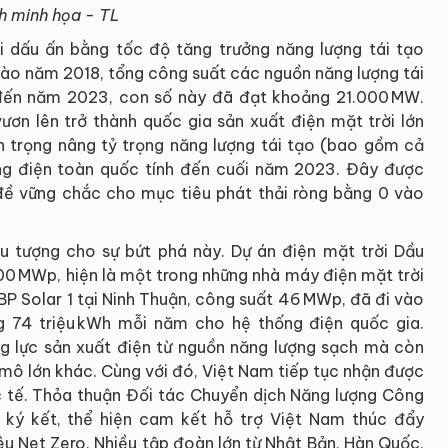
h minh họa - TL
i dấu ấn bằng tốc độ tăng trưởng năng lượng tái tạo
vào năm 2018, tổng công suất các nguồn năng lượng tái
 đến năm 2023, con số này đã đạt khoảng 21.000 MW.
ươn lên trở thành quốc gia sản xuất điện mặt trời lớn
trọng nâng tỷ trọng năng lượng tái tạo (bao gồm cả
ng điện toàn quốc tính đến cuối năm 2023. Đây được
đề vững chắc cho mục tiêu phát thải ròng bằng 0 vào
u tượng cho sự bứt phá này. Dự án điện mặt trời Dầu
 600 MWp, hiện là một trong những nhà máy điện mặt trời
P Solar 1 tại Ninh Thuận, công suất 46 MWp, đã đi vào
 74 triệu kWh mỗi năm cho hệ thống điện quốc gia.
g lực sản xuất điện từ nguồn năng lượng sạch mà còn
mô lớn khác. Cùng với đó, Việt Nam tiếp tục nhận được
tế. Thỏa thuận Đối tác Chuyển dịch Năng lượng Công
c ký kết, thể hiện cam kết hỗ trợ Việt Nam thúc đẩy
êu Net Zero. Nhiều tập đoàn lớn từ Nhật Bản, Hàn Quốc,