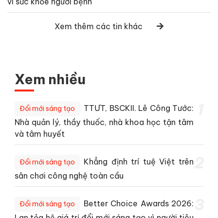
vì sức khỏe người bệnh
Xem thêm các tin khác
Xem nhiều
1
TTƯT, BSCKII. Lê Công Tước:
Đổi mới sáng tạo
Nhà quản lý, thầy thuốc, nhà khoa học tận tâm
và tâm huyết
2
Khẳng định trí tuệ Việt trên
Đổi mới sáng tạo
sân chơi công nghệ toàn cầu
3
Better Choice Awards 2026:
Đổi mới sáng tạo
Lan tỏa hệ giá trị đổi mới sáng tạo vì người tiêu