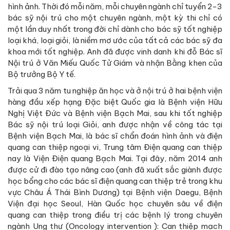
hình ảnh. Thời đó mỗi năm, mỗi chuyên ngành chỉ tuyển 2-3
bác sỹ nội trú cho một chuyên ngành, một kỳ thi chỉ có
một lần duy nhất trong đời chỉ dành cho bác sỹ tốt nghiệp
loại khá, loại giỏi, là niềm mơ ước của tất cả các bác sỹ đa
khoa mới tốt nghiệp. Anh đã được vinh danh khi đỗ Bác sĩ
Nội trú ở Văn Miếu Quốc Tử Giám và nhận Bằng khen của
Bộ trưởng Bộ Y tế.
Trải qua 3 năm tu nghiệp ăn học và ở nội trú ở hai bệnh viện
hàng đầu xếp hạng Đặc biệt Quốc gia là Bệnh viện Hữu
Nghị Việt Đức và Bệnh viện Bạch Mai, sau khi tốt nghiệp
Bác sỹ nội trú loại Giỏi, anh được nhận về công tác tại
Bệnh viện Bạch Mai, là bác sĩ chẩn đoán hình ảnh và điện
quang can thiệp ngoại vi, Trung tâm Điện quang can thiệp
nay là Viện Điện quang Bạch Mai. Tại đây, năm 2014 anh
được cử đi đào tạo nâng cao (anh đã xuất sắc giành được
học bổng cho các bác sĩ điện quang can thiệp trẻ trong khu
vực Châu Á Thái Bình Dương) tại Bệnh viện Daegu, Bệnh
Viện đại học Seoul, Hàn Quốc học chuyên sâu về điện
quang can thiệp trong điều trị các bệnh lý trong chuyên
ngành Ung thư (Oncology intervention ): Can thiệp mạch