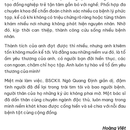
tạo đồng nghiệp trẻ tận tâm gắn bó với nghề; Phối hợp đa
chuyên khoa để chẩn đoán chính xác nhiều ca bệnh lý phức
tạp, kể cả khi không có triệu chứng rõ ràng hoặc từng thăm
khám nhiều nơi nhưng không phát hiện nguyên nhân. Nhờ
đó, kịp thời can thiệp, thành công cứu sống nhiều bệnh
nhân.
Thành tích của anh đạt được thì nhiều, nhưng anh khiêm
tốn không muốn kể tới. Và đằng sau những niềm vui đó, là tổ
ấm yêu thương của anh, có người bạn đời hiền thục, các
con ngoan, chăm chỉ học tập. Anh luôn tự hào về tổ ấm yêu
thương của mình!
Miệt mài làm việc, BSCKII. Ngô Quang Định giản dị, đậm
tình người đã để lại trong trái tim tôi và bao người bệnh,
người thân của họ những ký ức không phai mờ. Một bác sĩ
đã dấn thân cùng chuyên ngành đặc thù, luôn mang trong
mình niềm khát khao được cống hiến và sẻ chia với nỗi đau
bệnh tật cùng cộng đồng.
Hoàng Việt