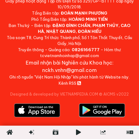
Giấy phép hoạt động Tạp chí Điện tử số 329/GP-BTTTT cấp ngày
10/09/2018.
Tổng Biên tập:
ĐOÀN MẠNH PHƯƠNG
Phó Tổng Biên tập:
HOÀNG MINH TIẾN
Ban Thư ký - Biên tập:
ĐẶNG ĐÌNH CHẤN, PHẠM THỦY, CAO
HÀ, NHẬT QUANG, ĐOÀN HIẾU
Tòa soạn:T8, Cung Trí thức Thành phố, Số 1 Tôn Thất Thuyết, Cầu
Giấy, Hà Nội.
Truyền thông - Quảng cáo:
0826166777
- Hòm thư:
tcvietnamhoinhap@gmail.com
Email nhận bài Nghiên cứu Khoa học:
nckh.vnhn@gmail.com
Ghi rõ nguồn "Việt Nam Hội Nhập" khi phát hành từ Website này.
Kênh RSS
Designed & developed by VIETNAMPEDIA.COM
©
AICMS v2022