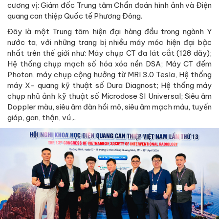
cương vị: Giám đốc Trung tâm Chẩn đoán hình ảnh và Điện
quang can thiệp Quốc tế Phương Đông.
Đây là một Trung tâm hiện đại hàng đầu trong ngành Y
nước ta, với những trang bị nhiều máy móc hiện đại bậc
nhất trên thế giới như: Máy chụp CT đa lát cắt (128 dãy);
Hệ thống chụp mạch số hóa xóa nền DSA; Máy CT đếm
Photon, máy chụp cộng hưởng từ MRI 3.0 Tesla, Hệ thống
máy X- quang kỹ thuật số Dura Diagnost; Hệ thống máy
chụp nhũ ảnh kỹ thuật số Microdose SI Universal; Siêu âm
Doppler màu, siêu âm đàn hồi mô, siêu âm mạch máu, tuyến
giáp, gan, thận, vú,..