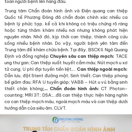
toàn người bệnh lên hàng đầu.
Trung tâm Chẩn đoán hình ảnh và Điện quang can thiệp
Quốc tế Phương Đông đã chẩn đoán chính xác nhiều ca
bệnh lý phức tạp, kể cả khi không có triệu chứng rõ ràng
hoặc từng thăm khám nhiều nơi nhưng không phát hiện
nguyên nhân. Nhờ đó, kịp thời can thiệp, thành công cứu
sống nhiều bệnh nhân. Do vậy, người bệnh yên tâm đến
Trung tâm để khám chữa bệnh. Tại đây, BSCKII. Ngô Quang
Định và đồng nghiệp
Chuyên sâu can thiệp mạch:
TACE
ung thư gan; Can thiệp xuất huyết cầm máu; Nút mạch u xơ
tử cung, U phì đại tuyến tiền liệt,…
Can thiệp ngoài mạch:
Dẫn lưu, đặt Stent đường mật; Sinh thiết; Can thiệp phong
bế giảm đau; RFA U tuyến giáp; VABB – Hút u vú bằng sinh
thiết chân không
;… Chẩn đoán hình ảnh:
CT Photon-
counting; MRI 3T; DSA;…đã can thiệp thực hiện hàng nghìn
ca can thiệp mạch máu, ngoài mạch máu và can thiệp dưới
hướng dẫn của siêu âm, CLVT.