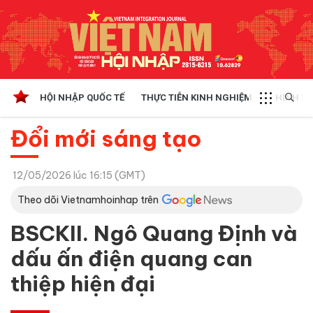
HỘI NHẬP QUỐC TẾ
THỰC TIỄN KINH NGHIỆM
CHÍNH SÁ
Đổi mới sáng tạo
12/05/2026 lúc 16:15 (GMT)
Theo dõi Vietnamhoinhap trên
BSCKII. Ngô Quang Định và
dấu ấn điện quang can
thiệp hiện đại