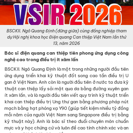
BSCKII. Ngô Quang Định (đững giữa) cùng đồng nghiệp tham
dự Hội nghị khoa học Điện quang Can thiệp Việt Nam lần thứ
13, năm 2026
Bác sĩ điện quang can thiệp tiên phong ứng dụng công
nghệ cao trong điều trị ít xâm lấn
BSCKII. Ngô Quang Định là một trong những người đầu tiên
ứng dụng triển khai kỹ thuật đốt song cao tần điều trị U
gan ở Việt Nam. Anh còn là người đầu tiên ở nước ta đưa kỹ
thuật can thiệp lấy sỏi mật qua da bằng đường xuyên gan
ít xâm lấn, và là người đầu tiên viết quy trình kỹ thuật triển
khai can thiệp điều trị Ung thư gan bằng phương pháp nút
mạch bằng hạt phóng xạ Y90 (giúp tiết kiệm nhiều tỷ đồng
mỗi năm của người Việt Nam sang Singapore điều trị bằng
kỹ thuật này). Anh là bác sĩ theo đuổi chuyên môn chuẩn
mực và y học chứng cứ và luôn đề cao tính chính xác và an