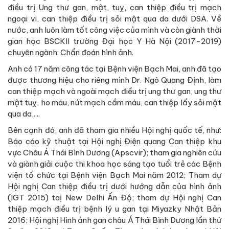
điều trị Ung thư gan, mật, tuỵ, can thiệp điều trị mạch
ngoại vi, can thiệp điều trị sỏi mật qua da dưới DSA. Về
nước, anh luôn làm tốt công việc của mình và còn giành thời
gian học BSCKII trường Đại học Y Hà Nội (2017-2019)
chuyên ngành: Chẩn đoán hình ảnh.
Anh có 17 năm công tác tại Bệnh viện Bạch Mai, anh đã tạo
được thương hiệu cho riêng mình Dr. Ngô Quang Định, làm
can thiệp mạch và ngoài mạch điều trị ung thư gan, ung thư
mật tuỵ, ho máu, nút mạch cầm máu, can thiệp lấy sỏi mật
qua da,....
Bên cạnh đó, anh đã tham gia nhiều Hội nghị quốc tế, như:
Báo cáo kỹ thuật tại Hội nghị Điện quang Can thiệp khu
vực Châu Á Thái Bình Dương (Apscvir); tham gia nghiên cứu
và giành giải cuộc thi khoa học sáng tạo tuổi trẻ các Bệnh
viện tổ chức tại Bệnh viện Bạch Mai năm 2012; Tham dự
Hội nghị Can thiệp điều trị dưới hướng dẫn của hình ảnh
(IGT 2015) taị New Delhi Ấn Độ; tham dự Hội nghị Can
thiệp mạch điều trị bệnh lý u gan tại Miyazky Nhật Bản
2016; Hội nghị Hình ảnh gan châu Á Thái Bình Dương lần thứ