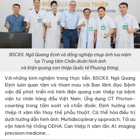
BSCKII. Ngô Quang Định và đồng nghiệp chụp ảnh lưu niệm
tại Trung tâm Chẩn đoán hình ảnh
và Điện quang can thiệp Quốc tế Phương Đông.
Với những kinh nghiệm trong thực tiễn, BSCKII. Ngô Quang
Định luôn quan tâm và tham mưu với Ban lãnh đạo Bệnh
viện để phát triển mô hình điện quang can thiệp tại bệnh
viện tư nhân hàng đầu Việt Nam; Ứng dụng CT Photon-
counting trong tầm soát và chẩn đoán; Định hướng can
thiệp ít xâm lấn thay thế phẫu thuật; Cá thể hóa điều trị
dưới hướng dẫn hình ảnh; Multidisciplinary approach; Tối ưu
vận hành hệ thống CĐHA; Can thiệp ít xâm lấn; AI; imaging
precision medicine;…