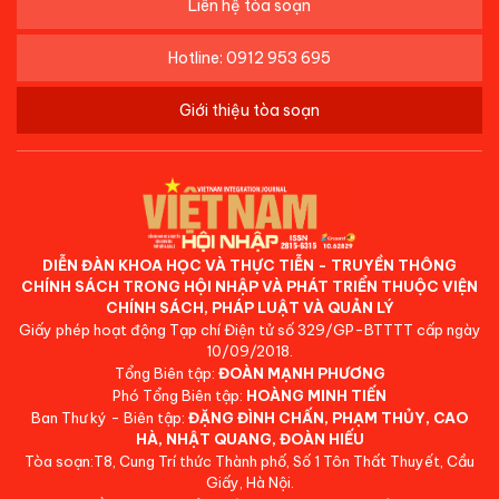
Liên hệ tòa soạn
Hotline: 0912 953 695
Giới thiệu tòa soạn
DIỄN ĐÀN KHOA HỌC VÀ THỰC TIỄN - TRUYỀN THÔNG
CHÍNH SÁCH TRONG HỘI NHẬP VÀ PHÁT TRIỂN THUỘC VIỆN
CHÍNH SÁCH, PHÁP LUẬT VÀ QUẢN LÝ
Giấy phép hoạt động Tạp chí Điện tử số 329/GP-BTTTT cấp ngày
10/09/2018.
Tổng Biên tập:
ĐOÀN MẠNH PHƯƠNG
Phó Tổng Biên tập:
HOÀNG MINH TIẾN
Ban Thư ký - Biên tập:
ĐẶNG ĐÌNH CHẤN, PHẠM THỦY, CAO
HÀ, NHẬT QUANG, ĐOÀN HIẾU
Tòa soạn:T8, Cung Trí thức Thành phố, Số 1 Tôn Thất Thuyết, Cầu
Giấy, Hà Nội.