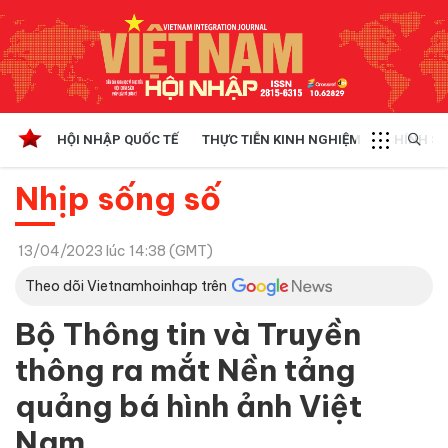
HỘI NHẬP QUỐC TẾ
THỰC TIỄN KINH NGHIỆM
CHÍNH SÁ
Nhịp sống số
13/04/2023 lúc 14:38 (GMT)
Theo dõi Vietnamhoinhap trên
Bộ Thông tin và Truyền
thông ra mắt Nền tảng
quảng bá hình ảnh Việt
Nam