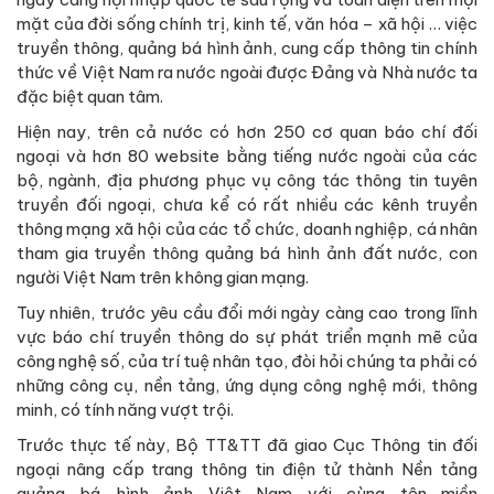
mặt của đời sống chính trị, kinh tế, văn hóa – xã hội … việc
truyền thông, quảng bá hình ảnh, cung cấp thông tin chính
thức về Việt Nam ra nước ngoài được Đảng và Nhà nước ta
đặc biệt quan tâm.
Hiện nay, trên cả nước có hơn 250 cơ quan báo chí đối
ngoại và hơn 80 website bằng tiếng nước ngoài của các
bộ, ngành, địa phương phục vụ công tác thông tin tuyên
truyền đối ngoại, chưa kể có rất nhiều các kênh truyền
thông mạng xã hội của các tổ chức, doanh nghiệp, cá nhân
tham gia truyền thông quảng bá hình ảnh đất nước, con
người Việt Nam trên không gian mạng.
Tuy nhiên, trước yêu cầu đổi mới ngày càng cao trong lĩnh
vực báo chí truyền thông do sự phát triển mạnh mẽ của
công nghệ số, của trí tuệ nhân tạo, đòi hỏi chúng ta phải có
những công cụ, nền tảng, ứng dụng công nghệ mới, thông
minh, có tính năng vượt trội.
Trước thực tế này, Bộ TT&TT đã giao Cục Thông tin đối
ngoại nâng cấp trang thông tin điện tử thành Nền tảng
quảng bá hình ảnh Việt Nam với cùng tên miền