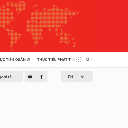
ỰC TIỄN QUẢN LÝ
THỰC TIỄN PHÁT TRIỂN
MULTIMEDIA
TÀI NGUYÊN - MÔI TRƯỜNG
goại tệ
EN
VI
THỰC TIỄN - KINH NGHIỆM