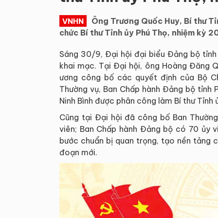
Ông Trương Quốc Huy, Bí thư Tỉn
VNHN
chức Bí thư Tỉnh ủy Phú Thọ, nhiệm kỳ
Sáng 30/9, Đại hội đại biểu Đảng bộ tỉn
khai mạc. Tại Đại hội, ông Hoàng Đăng 
ương công bố các quyết định của Bộ Chí
Thường vụ, Ban Chấp hành Đảng bộ tỉnh P
Ninh Bình được phân công làm Bí thư Tỉnh 
Cũng tại Đại hội đã công bố Ban Thườn
viên; Ban Chấp hành Đảng bộ có 70 ủy vi
bước chuẩn bị quan trọng, tạo nền tảng ch
đoạn mới.