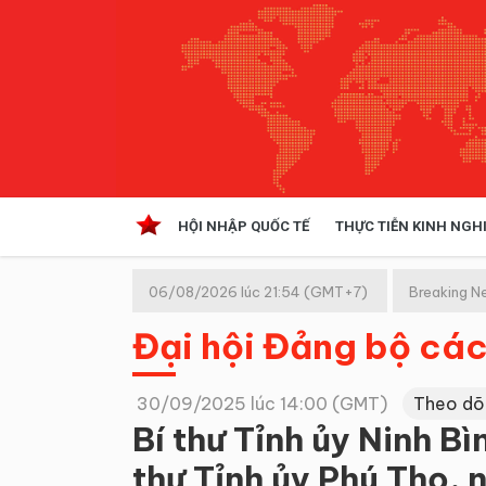
HỘI NHẬP QUỐC TẾ
THỰC TIỄN KINH NGH
HỘI NHẬP QUỐC TẾ
VĂN 
06/08/2026 lúc 21:54 (GMT+7)
Breaking N
Kinh tế hội nhập
Đại hội Đảng bộ cá
Doanh nghiệp
NGHIÊN CỨU PHÁP LUẬT
THỰC
30/09/2025 lúc 14:00 (GMT)
Theo dõ
Bí thư Tỉnh ủy Ninh Bì
thư Tỉnh ủy Phú Thọ,