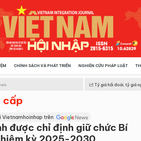
IỆM
CHÍNH SÁCH VÀ PHÁT TRIỂN
NGHIÊN CỨU PHÁP LUẬT
TH
HÓA XÃ HỘI
CHÍNH SÁCH
ews
Tỷ giá hối đoái, tỷ giá n
c cấp
 TIỄN QUẢN LÝ
VIỆT NAM ĐIỂM ĐẾN
i Vietnamhoinhap trên
nh được chỉ định giữ chức Bí
 nhiệm kỳ 2025-2030