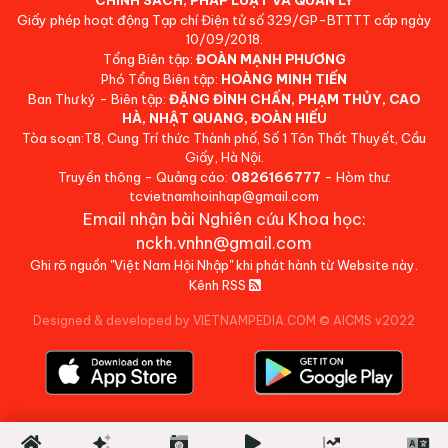
Giấy phép hoạt động Tạp chí Điện tử số 329/GP-BTTTT cấp ngày
10/09/2018.
Tổng Biên tập:
ĐOÀN MẠNH PHƯƠNG
Phó Tổng Biên tập:
HOÀNG MINH TIẾN
Ban Thư ký - Biên tập:
ĐẶNG ĐÌNH CHẤN, PHẠM THỦY, CAO
HÀ, NHẬT QUANG, ĐOÀN HIẾU
Tòa soạn:T8, Cung Trí thức Thành phố, Số 1 Tôn Thất Thuyết, Cầu
Giấy, Hà Nội.
Truyền thông - Quảng cáo:
0826166777
- Hòm thư:
tcvietnamhoinhap@gmail.com
Email nhận bài Nghiên cứu Khoa học:
nckh.vnhn@gmail.com
Ghi rõ nguồn "Việt Nam Hội Nhập" khi phát hành từ Website này.
Kênh RSS
Designed & developed by VIETNAMPEDIA.COM
©
AICMS v2022