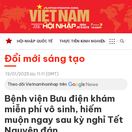
HỘI NHẬP QUỐC TẾ
THỰC TIỄN KINH NGHIỆM
CHÍNH SÁ
Đổi mới sáng tạo
13/01/2025 lúc 11:11 (GMT)
Theo dõi Vietnamhoinhap trên
Bệnh viện Bưu điện khám
miễn phí vô sinh, hiếm
muộn ngay sau kỳ nghỉ Tết
Nguyên đán