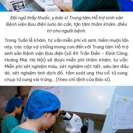
Đội ngũ thầy thuốc, y bác sĩ Trung tâm Hỗ trợ sinh sản
Bệnh viện Bưu điện luôn ân cần, tận tâm thăm khám, điều
trị cho người bệnh.
Trong Tuần lễ khám, tư vấn miễn phí vô sinh, hiếm muộn lần
này, các cặp vợ chồng mong con đến với Trung tâm Hỗ trợ
sinh sản Bệnh viện Bưu điện (số 49 Trần Điền - Định Công,
Hoàng Mai, Hà Nội) sẽ được miễn phí thăm khám, tư vấn;
Miễn phí xét nghiệm máu, xét nghiệm nột tiết, siêu âm đầu
dò, xét nghiệm tinh dịch đồ, tầm soát ung thư cổ tử cung,
chụp tử cung vòi trứng… (theo chỉ định của Bác sĩ).