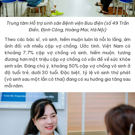
Trung tâm Hỗ trợ sinh sản Bệnh viện Bưu điện (số 49 Trần
Điền, Định Công, Hoàng Mai, Hà Nội)
Theo các bác sĩ, vô sinh, hiếm muộn luôn là nỗi lo lắng, ám
ảnh đối với nhiều cặp vợ chồng. Ước tính, Việt Nam có
khoảng 7,7% cặp vợ chồng vô sinh, hiếm muộn, tương
đương hơn một triệu cặp vợ chồng có vấn đề về sức khỏe
sinh sản. Đáng chú ý, khoảng 50% cặp vợ chồng vô sinh ở
độ tuổi trẻ, dưới 30 tuổi. Đặc biệt, tỷ lệ vô sinh thứ phát
(vô sinh sau một lần có thai) đang có xu hướng gia tăng sau
mỗi năm.