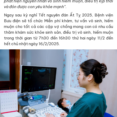
phát hiện nguyên nhân vô sinh hiếm muộn, điều trị kịp thời
và đón được con yêu khỏe mạnh”
.
Ngay sau kỳ nghỉ Tết nguyên đán Ất Tỵ 2025, Bệnh viện
Bưu điện sẽ tổ chức Miễn phí khám, tư vấn vô sinh, hiếm
muộn cho tất cả các cặp vợ chồng mong con có nhu cầu
thăm khám sức khỏe sinh sản, điều trị vô sinh, hiếm muộn
trong thời gian từ 7h30 đến 16h30 thứ hai ngày 11/2 đến
hết chủ nhật ngày 16/2/2025.