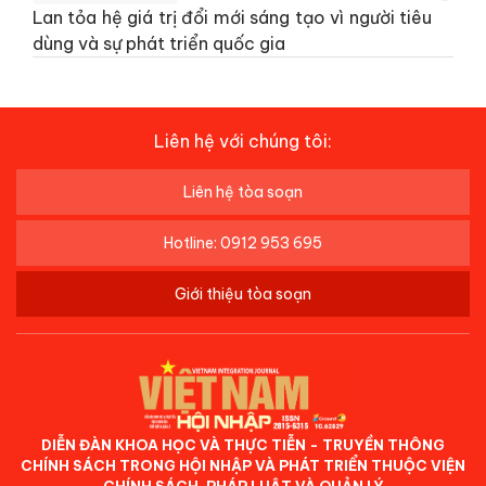
Lan tỏa hệ giá trị đổi mới sáng tạo vì người tiêu
dùng và sự phát triển quốc gia
Liên hệ với chúng tôi:
Liên hệ tòa soạn
Hotline: 0912 953 695
Giới thiệu tòa soạn
DIỄN ĐÀN KHOA HỌC VÀ THỰC TIỄN - TRUYỀN THÔNG
CHÍNH SÁCH TRONG HỘI NHẬP VÀ PHÁT TRIỂN THUỘC VIỆN
CHÍNH SÁCH, PHÁP LUẬT VÀ QUẢN LÝ