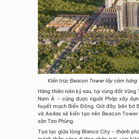
Kiến trúc Beacon Tower lấy cảm hứng t
Hàng thiên niên kỷ sau, tại vùng đất Vũn
Nam Á – cũng được người Pháp xây dựng 
huyết mạch Biển Đông. Giờ đây, bên bờ Bã
và Aedas sẽ kiến tạo nên Beacon Tower –
sản Tao Phùng.
Tọa lạc giữa lòng Blanca City – thành ph
mệnh thắp sáng đường chân trời, vừa hiện