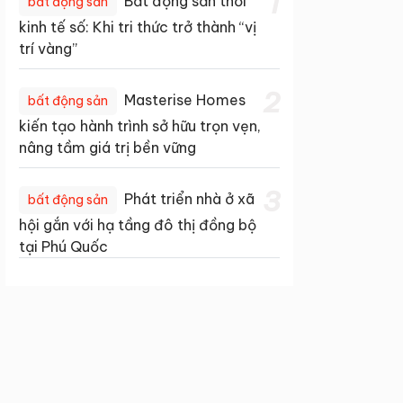
1
Bất động sản thời
bất động sản
kinh tế số: Khi tri thức trở thành “vị
trí vàng”
2
Masterise Homes
bất động sản
kiến tạo hành trình sở hữu trọn vẹn,
nâng tầm giá trị bền vững
3
Phát triển nhà ở xã
bất động sản
hội gắn với hạ tầng đô thị đồng bộ
tại Phú Quốc