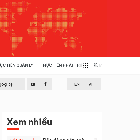
ỰC TIỄN QUẢN LÝ
THỰC TIỄN PHÁT TRIỂN
MULTIMEDIA
TÀI NGUYÊN - MÔI TRƯỜNG
goại tệ
EN
VI
THỰC TIỄN - KINH NGHIỆM
Xem nhiều