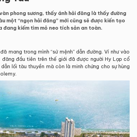
n vàn phong sương, thấy ánh hải đăng là thấy đường
Tàu một “ngọn hải đăng” mới cũng sẽ được kiến tạo
oa đang kiếm tìm mỏ neo tích sản an toàn.
o đã mang trong mình “sứ mệnh” dẫn đường. Ví như vào
i đăng đầu tiên trên thế giới đã được người Hy Lạp cổ
ể dẫn lối tàu thuyền mà còn là minh chứng cho sự hùng
tolemy.