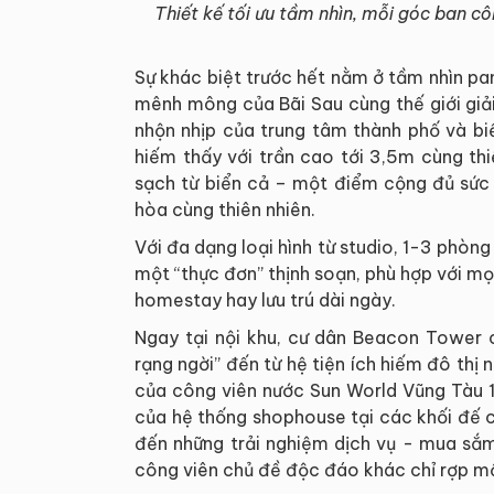
Thiết kế tối ưu tầm nhìn, mỗi góc ban cô
Sự khác biệt trước hết nằm ở tầm nhìn p
mênh mông của Bãi Sau cùng thế giới giải
nhộn nhịp của trung tâm thành phố và bi
hiếm thấy với trần cao tới 3,5m cùng thi
sạch từ biển cả – một điểm cộng đủ sức
hòa cùng thiên nhiên.
Với đa dạng loại hình từ studio, 1-3 phòn
một “thực đơn” thịnh soạn, phù hợp với mọ
homestay hay lưu trú dài ngày.
Ngay tại nội khu, cư dân Beacon Tower 
rạng ngời” đến từ hệ tiện ích hiếm đô thị
của công viên nước Sun World Vũng Tàu 15
của hệ thống shophouse tại các khối đế 
đến những trải nghiệm dịch vụ - mua sắm
công viên chủ đề độc đáo khác chỉ rợp 