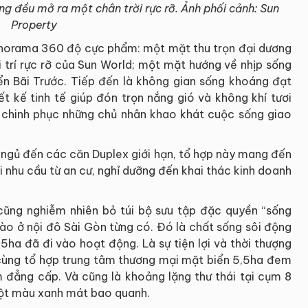
ng đều mở ra một chân trời rực rỡ. Ảnh phối cảnh: Sun
Property
anorama 360 độ cực phẩm: một mặt thu trọn đại dương
 trí rực rỡ của Sun World; một mặt hướng về nhịp sống
ển Bãi Trước. Tiếp đến là không gian sống khoáng đạt
ết kế tinh tế giúp đón trọn nắng gió và không khí tươi
 chinh phục những chủ nhân khao khát cuộc sống giao
g ngủ đến các căn Duplex giới hạn, tổ hợp này mang đến
i nhu cầu từ an cư, nghỉ dưỡng đến khai thác kinh doanh
cũng nghiễm nhiên bỏ túi bộ sưu tập đặc quyền “sống
 nào ở nội đô Sài Gòn từng có. Đó là chất sống sôi động
ha đã đi vào hoạt động. Là sự tiện lợi và thời thượng
cùng tổ hợp trung tâm thương mại mặt biển 5,5ha đem
 đẳng cấp. Và cũng là khoảng lặng thư thái tại cụm 8
một màu xanh mát bao quanh.