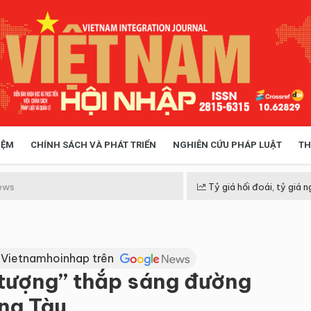
IỆM
CHÍNH SÁCH VÀ PHÁT TRIỂN
NGHIÊN CỨU PHÁP LUẬT
TH
HÓA XÃ HỘI
CHÍNH SÁCH
ews
Tỷ giá hối đoái, tỷ giá n
 TIỄN QUẢN LÝ
VIỆT NAM ĐIỂM ĐẾN
 Vietnamhoinhap trên
 tượng” thắp sáng đường
ũng Tàu