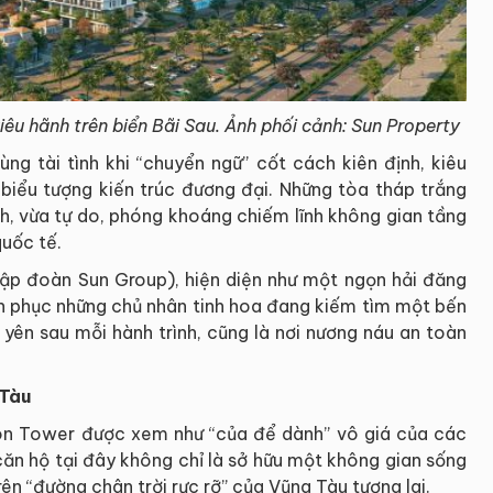
iêu hãnh trên biển Bãi Sau. Ảnh phối cảnh: Sun Property
ng tài tình khi “chuyển ngữ” cốt cách kiên định, kiêu
iểu tượng kiến trúc đương đại. Những tòa tháp trắng
nh, vừa tự do, phóng khoáng chiếm lĩnh không gian tầng
quốc tế.
Tập đoàn Sun Group), hiện diện như một ngọn hải đăng
h phục những chủ nhân tinh hoa đang kiếm tìm một bến
 yên sau mỗi hành trình, cũng là nơi nương náu an toàn
 Tàu
con Tower được xem như “của để dành” vô giá của các
căn hộ tại đây không chỉ là sở hữu một không gian sống
ên “đường chân trời rực rỡ” của Vũng Tàu tương lai.