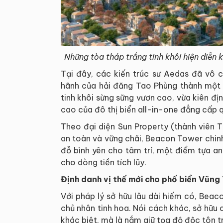
Những tòa tháp trắng tinh khôi hiện diễn k
Tại đây, các kiến trúc sư Aedas đã vô cù
hãnh của hải đăng Tao Phùng thành một b
tinh khôi sừng sững vươn cao, vừa kiên đị
cao của đô thị biển all-in-one đẳng cấp 
Theo đại diện Sun Property (thành viên 
an toàn và vững chãi, Beacon Tower chin
đỗ bình yên cho tâm trí, một điểm tựa an
cho dòng tiền tích lũy.
Định danh vị thế mới cho phố biển Vũng
Với pháp lý sở hữu lâu dài hiếm có, Bea
chủ nhân tinh hoa. Nói cách khác, sở hữu 
khác biệt, mà là nắm giữ tọa độ độc tôn tr