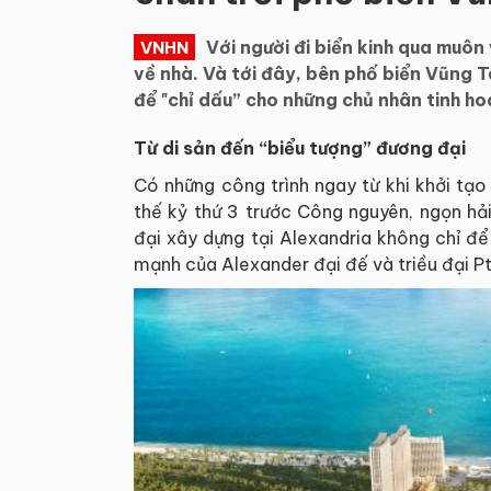
Với người đi biển kinh qua muô
VNHN
về nhà. Và tới đây, bên phố biển Vũng 
để "chỉ dấu” cho những chủ nhân tinh h
Từ di sản đến “biểu tượng” đương đại
Có những công trình ngay từ khi khởi tạ
thế kỷ thứ 3 trước Công nguyên, ngọn hả
đại xây dựng tại Alexandria không chỉ đ
mạnh của Alexander đại đế và triều đại P