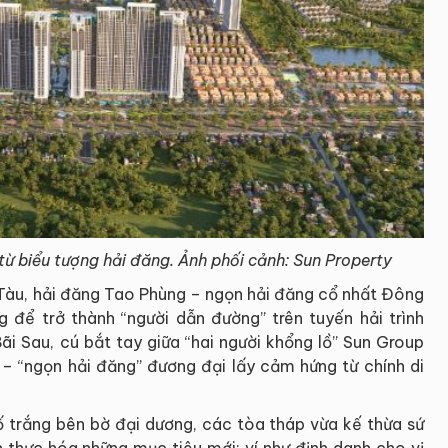
ừ biểu tượng hải đăng. Ảnh phối cảnh: Sun Property
g Tàu, hải đăng Tao Phùng – ngọn hải đăng cổ nhất Đông
để trở thành “người dẫn đường” trên tuyến hải trình
i Sau, cú bắt tay giữa “hai người khổng lồ” Sun Group
 “ngọn hải đăng” đương đại lấy cảm hứng từ chính di
ố trắng bên bờ đại dương, các tòa tháp vừa kế thừa sứ
 thực hóa những mục tiêu mới: ví như định danh cho vị