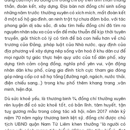
thắn, đoàn kết, xây dựng. Địa bàn nơi đồng chí sinh sống
những năm trước thường xuyên có xích mích, mất đoàn kết
ở một số hộ gia đình, an ninh trật tự chưa đảm bảo, với tác
phong giản dị sâu sắc, đi sâu tìm hiểu đồng chí đã tìm ra
nguyên nhân sâu xa của vấn đề mâu thuẫn để kịp thời tuyên
truyền, giải thích có lý có tình để bà con hiểu hơn về chủ
trương của Đảng, pháp luật của Nhà nước, quy định của
địa phương về xây dựng nêp sống văn hoá ở khu dân cư để
mọi người tự giác thực hiện quy ước của tổ dân phố, xây
dựng tình cảm cộng đồng, nghĩa phố yên vui, vận động
nhân dân khu phố, cùng gia đình tích cực tham gia đóng
góp nâng cấp cơ sở hạ tầng (đường ngõ, ngách, nước thải,
điện chiếu sang…) trong khu phố thêm khang trang ,văn
minh, hiện đại.
Dù sức khoẻ yếu, là thương binh ¾, đồng chí thường xuyên
rèn luyện để có sức khoẻ tốt, có bản lĩnh, tâm huyết, tận
tuỵ gương mẫu trong công tác xã hội, năm 2017 nhân kỷ
niệm 70 năm ngày thương binh liệt sỹ, đồng chí được chủ
tịch UBND quận Nam Từ Liêm khen thưởng “là người có