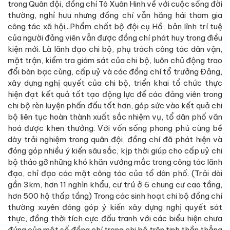
trong Quân đội, đồng chí Tô Xuân Hinh về với cuộc sống đời
thường, nghỉ hưu nhưng đồng chí vẫn hăng hái tham gia
công tác xã hội...Phẩm chất bộ đội cụ Hồ, bản lĩnh trí tuệ
của người đảng viên vẫn được đồng chí phát huy trong điều
kiện mới. Là lãnh đạo chi bộ, phụ trách công tác dân vận,
mặt trận, kiểm tra giám sát của chi bộ, luôn chủ động trao
đổi bàn bạc cùng, cấp uỷ và các đồng chí tổ trưởng Đảng,
xây dựng nghị quyết của chi bộ, triển khai tổ chức thực
hiện đạt kết quả tốt tạo động lực để các đảng viên trong
chi bộ rèn luyện phấn đấu tốt hơn, góp sức vào kết quả chi
bộ liên tục hoàn thành xuất sắc nhiệm vụ, tổ dân phố văn
hoá được khen thưởng. Với vốn sống phong phú cùng bề
dày trải nghiệm trong quân đội, đồng chí đã phát hiện và
đóng góp nhiều ý kiến sâu sắc, kịp thời giúp cho cấp uỷ chi
bộ tháo gỡ những khó khăn vướng mắc trong công tác lãnh
đạo, chỉ đạo các mặt công tác của tổ dân phố. (Trải dài
gần 3km, hơn 11 nghìn khẩu, cư trú ở 6 chung cư cao tầng,
hơn 500 hộ thấp tầng) Trong các sinh hoạt chi bộ đồng chí
thường xuyên đóng góp ý kiến xây dựng nghị quyết sát
thực, đồng thời tích cực đấu tranh với các biểu hiện chưa
đúng của một số đồng chí trong chi bộ trên tinh thần thẳng