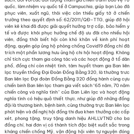
quốc, làm nhiệm vụ quốc tế ở Campuchia, giúp bạn Lào đã
phục viên, xuất ngũ, thôi việc còn thiếu giấy tờ ở chiến
trường theo quyết định số: 62/2011/QĐ-TTG, giúp đỡ hội
viên kê khai đã được giải quyết hưởng trợ cấp, bảo hiểm y
tế và được khôi phục hưởng chế độ ưu đãi cho nhiều hội
viên, đồng thời biết hội còn khó khăn về kinh phí hoạt
động, quyên góp ủng hộ phòng chống Covid19 đồng chí đã
trích một phần lương hưu ủng hộ chi hội hoạt động. Không
chỉ tích cực tham gia công tác và các hoạt động ở tổ dân
phố, đồng chí còn nhiệt tình, tâm huyết tham gia Ban liên
lạc truyền thống Đại Đoàn Đồng Bằng 320, là thường trưc
Ban liên lạc Đại đoàn Đồng Bằng 320 đồng hành cùng cựu
chiến binh Ban liên lạc tham gia viết sách “65 năm, 70 năm
chiến công và nghĩa tình” của Ban Liên lạc và hoạt động
nghĩa tình có hiệu quả thiết thực, như giúp đỡ những đồng
đội là thương binh, bệnh binh, cùng thường trực Ban liên lạc
phát hiện và đề nghị hội đồng thi đua khen thưởng các cấp
xét, phong tặng, truy tặng danh hiệu AHLLVTND cho ba
đồng chí, hai đơn vị có thành tích đặc biệt xuất sắc trong
kháng chiến chống Mỹ, vận động hội viên tự nguyện đóng