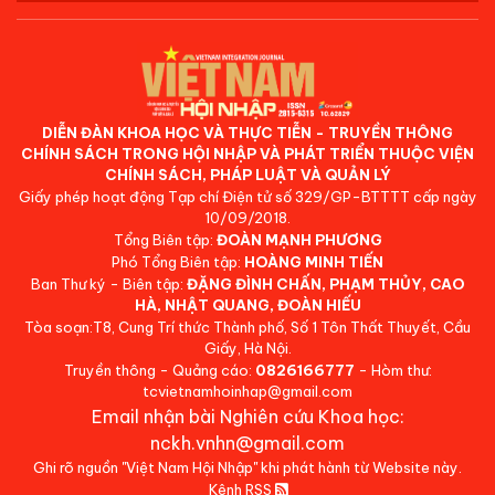
DIỄN ĐÀN KHOA HỌC VÀ THỰC TIỄN - TRUYỀN THÔNG
CHÍNH SÁCH TRONG HỘI NHẬP VÀ PHÁT TRIỂN THUỘC VIỆN
CHÍNH SÁCH, PHÁP LUẬT VÀ QUẢN LÝ
Giấy phép hoạt động Tạp chí Điện tử số 329/GP-BTTTT cấp ngày
10/09/2018.
Tổng Biên tập:
ĐOÀN MẠNH PHƯƠNG
Phó Tổng Biên tập:
HOÀNG MINH TIẾN
Ban Thư ký - Biên tập:
ĐẶNG ĐÌNH CHẤN, PHẠM THỦY, CAO
HÀ, NHẬT QUANG, ĐOÀN HIẾU
Tòa soạn:T8, Cung Trí thức Thành phố, Số 1 Tôn Thất Thuyết, Cầu
Giấy, Hà Nội.
Truyền thông - Quảng cáo:
0826166777
- Hòm thư:
tcvietnamhoinhap@gmail.com
Email nhận bài Nghiên cứu Khoa học:
nckh.vnhn@gmail.com
Ghi rõ nguồn "Việt Nam Hội Nhập" khi phát hành từ Website này.
Kênh RSS