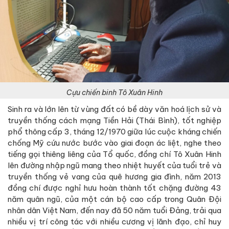
Cựu chiến binh Tô Xuân Hinh
Sinh ra và lớn lên từ vùng đất có bề dày văn hoá lịch sử và
truyền thống cách mạng Tiền Hải (Thái Bình), tốt nghiệp
phổ thông cấp 3, tháng 12/1970 giữa lúc cuộc kháng chiến
chống Mỹ cứu nước bước vào giai đoạn ác liệt, nghe theo
tiếng gọi thiêng liêng của Tổ quốc, đồng chí Tô Xuân Hinh
lên đường nhập ngũ mang theo nhiệt huyết của tuổi trẻ và
truyền thống vẻ vang của quê hương gia đình, năm 2013
đồng chí được nghỉ hưu hoàn thành tốt chặng đường 43
năm quân ngũ, của một cán bộ cao cấp trong Quân Đội
nhân dân Việt Nam, đến nay đã 50 năm tuổi Đảng, trải qua
nhiều vị trí công tác với nhiều cương vị lãnh đạo, chỉ huy