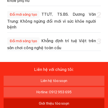
khỏe phụ nữ
2
TTƯT, TS.BS. Dương Văn
Đổi mới sáng tạo
Trung: Không ngừng đổi mới vì sức khỏe người
bệnh
3
Khẳng định trí tuệ Việt trên
Đổi mới sáng tạo
sân chơi công nghệ toàn cầu
Liên hệ với chúng tôi:
Liên hệ tòa soạn
Hotline: 0912 953 695
Giới thiệu tòa soạn