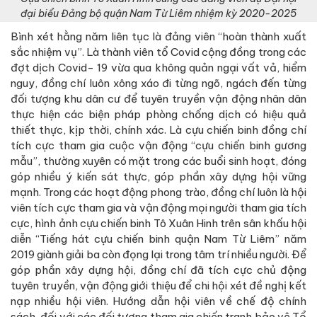
đại biểu Đảng bộ quận Nam Từ Liêm nhiệm kỳ 2020-2025
Bình xét hằng năm liên tục là đảng viên “hoàn thành xuất
sắc nhiệm vụ”. Là thành viên tổ Covid cộng đồng trong các
đợt dịch Covid- 19 vừa qua không quản ngại vất vả, hiểm
nguy, đồng chí luôn xông xáo đi từng ngõ, ngách đến từng
đối tượng khu dân cư để tuyên truyền vận động nhân dân
thực hiện các biện pháp phòng chống dịch có hiệu quả
thiết thực, kịp thời, chính xác. Là cựu chiến binh đồng chí
tích cực tham gia cuộc vận động “cựu chiến binh gương
mẫu”, thường xuyên có mặt trong các buổi sinh hoạt, đóng
góp nhiều ý kiến sát thực, góp phần xây dựng hội vững
mạnh. Trong các hoạt động phong trào, đồng chí luôn là hội
viên tích cực tham gia và vận động mọi người tham gia tích
cực, hình ảnh cựu chiến binh Tô Xuân Hinh trên sân khấu hội
diễn “Tiếng hát cựu chiến binh quận Nam Từ Liêm” năm
2019 giành giải ba còn đọng lại trong tâm trí nhiều người. Để
góp phần xây dựng hội, đồng chí đã tích cực chủ động
tuyên truyền, vận động giới thiệu để chi hội xét đề nghị kết
nạp nhiều hội viên. Hướng dẫn hội viên về chế độ chính
sách, đối với các đối tượng tham gia chiến tranh bảo vệ Tổ