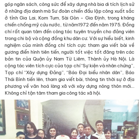
góp ngân sách, công sức để xây dựng nhà bia di tích lịch sử
ở những địa danh mà Sư đoàn chiến đấu lập công xuất sắc
ở tỉnh Gia Lai, Kom Tum, Sài Gòn - Gia Định, trong kháng
chiến chống mỹ cứu nước, từ năm1972 đến năm 1975. Đồng
chí rất quan tâm đến công tác tuyên truyền cho đảng viên
trong chi bộ và cộng đồng khu dân cư. Với sự hiểu biết, kinh
nghiệm của mình đồng chí tích cực tham gia viết bài về
gương điển hình tiên tiến, người tốt việc tốt đăng trên các
bản tin của Quận ủy Nam Từ Liêm, Thành ủy Hà Nội. Là
cộng tác viên tích cực của tạp chí “Sự kiện và nhân chứng”,
Tạp chí “Xây dựng Đảng”, “Báo Đại biểu nhân dân”, Báo
Thái Bình tiến lên, tham gia viết bài, thông tin thời sự ở địa
phương về văn hoá làng xã với xây dựng nông thôn mới…
Không chỉ tận tâm tham gia công tác xã hội.