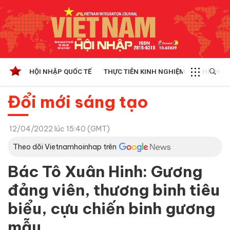
HỘI NHẬP QUỐC TẾ
THỰC TIỄN KINH NGHIỆM
CHÍNH SÁ
Đổi mới sáng tạo
12/04/2022 lúc 15:40 (GMT)
Theo dõi Vietnamhoinhap trên
Bác Tô Xuân Hinh: Gương
đảng viên, thương binh tiêu
biểu, cựu chiến binh gương
mẫu