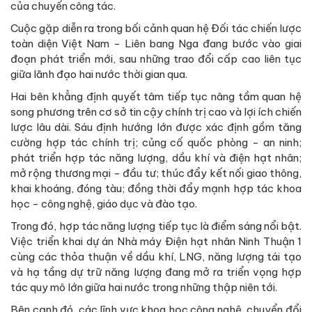
của chuyến công tác.
Cuộc gặp diễn ra trong bối cảnh quan hệ Đối tác chiến lược
toàn diện Việt Nam - Liên bang Nga đang bước vào giai
đoạn phát triển mới, sau những trao đổi cấp cao liên tục
giữa lãnh đạo hai nước thời gian qua.
Hai bên khẳng định quyết tâm tiếp tục nâng tầm quan hệ
song phương trên cơ sở tin cậy chính trị cao và lợi ích chiến
lược lâu dài. Sáu định hướng lớn được xác định gồm tăng
cường hợp tác chính trị; củng cố quốc phòng - an ninh;
phát triển hợp tác năng lượng, dầu khí và điện hạt nhân;
mở rộng thương mại - đầu tư; thúc đẩy kết nối giao thông,
khai khoáng, đóng tàu; đồng thời đẩy mạnh hợp tác khoa
học - công nghệ, giáo dục và đào tạo.
Trong đó, hợp tác năng lượng tiếp tục là điểm sáng nổi bật.
Việc triển khai dự án Nhà máy Điện hạt nhân Ninh Thuận 1
cùng các thỏa thuận về dầu khí, LNG, năng lượng tái tạo
và hạ tầng dự trữ năng lượng đang mở ra triển vọng hợp
tác quy mô lớn giữa hai nước trong những thập niên tới.
Bên cạnh đó, các lĩnh vực khoa học công nghệ, chuyển đổi