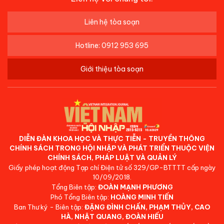
Liên hệ tòa soạn
Hotline: 0912 953 695
Giới thiệu tòa soạn
DIỄN ĐÀN KHOA HỌC VÀ THỰC TIỄN - TRUYỀN THÔNG
CHÍNH SÁCH TRONG HỘI NHẬP VÀ PHÁT TRIỂN THUỘC VIỆN
CHÍNH SÁCH, PHÁP LUẬT VÀ QUẢN LÝ
Giấy phép hoạt động Tạp chí Điện tử số 329/GP-BTTTT cấp ngày
10/09/2018.
Tổng Biên tập:
ĐOÀN MẠNH PHƯƠNG
Phó Tổng Biên tập:
HOÀNG MINH TIẾN
Ban Thư ký - Biên tập:
ĐẶNG ĐÌNH CHẤN, PHẠM THỦY, CAO
HÀ, NHẬT QUANG, ĐOÀN HIẾU