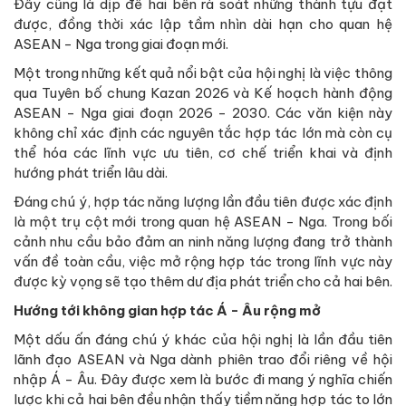
Đây cũng là dịp để hai bên rà soát những thành tựu đạt
được, đồng thời xác lập tầm nhìn dài hạn cho quan hệ
ASEAN - Nga trong giai đoạn mới.
Một trong những kết quả nổi bật của hội nghị là việc thông
qua Tuyên bố chung Kazan 2026 và Kế hoạch hành động
ASEAN - Nga giai đoạn 2026 - 2030. Các văn kiện này
không chỉ xác định các nguyên tắc hợp tác lớn mà còn cụ
thể hóa các lĩnh vực ưu tiên, cơ chế triển khai và định
hướng phát triển lâu dài.
Đáng chú ý, hợp tác năng lượng lần đầu tiên được xác định
là một trụ cột mới trong quan hệ ASEAN - Nga. Trong bối
cảnh nhu cầu bảo đảm an ninh năng lượng đang trở thành
vấn đề toàn cầu, việc mở rộng hợp tác trong lĩnh vực này
được kỳ vọng sẽ tạo thêm dư địa phát triển cho cả hai bên.
Hướng tới không gian hợp tác Á - Âu rộng mở
Một dấu ấn đáng chú ý khác của hội nghị là lần đầu tiên
lãnh đạo ASEAN và Nga dành phiên trao đổi riêng về hội
nhập Á - Âu. Đây được xem là bước đi mang ý nghĩa chiến
lược khi cả hai bên đều nhận thấy tiềm năng hợp tác to lớn