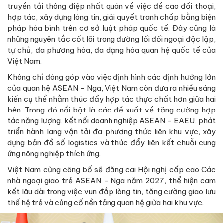
truyền tải thông điệp nhất quán về việc đề cao đối thoại,
hợp tác, xây dựng lòng tin, giải quyết tranh chấp bằng biện
pháp hòa bình trên cơ sở luật pháp quốc tế. Đây cũng là
những nguyên tắc cốt lõi trong đường lối đối ngoại độc lập,
tự chủ, đa phương hóa, đa dạng hóa quan hệ quốc tế của
Việt Nam.
Không chỉ đóng góp vào việc định hình các định hướng lớn
của quan hệ ASEAN - Nga, Việt Nam còn đưa ra nhiều sáng
kiến cụ thể nhằm thúc đẩy hợp tác thực chất hơn giữa hai
bên. Trong đó nổi bật là các đề xuất về tăng cường hợp
tác năng lượng, kết nối doanh nghiệp ASEAN - EAEU, phát
triển hành lang vận tải đa phương thức liên khu vực, xây
dựng bản đồ số logistics và thúc đẩy liên kết chuỗi cung
ứng nông nghiệp thích ứng.
Việt Nam cũng công bố sẽ đăng cai Hội nghị cấp cao Các
nhà ngoại giao trẻ ASEAN - Nga năm 2027, thể hiện cam
kết lâu dài trong việc vun đắp lòng tin, tăng cường giao lưu
thế hệ trẻ và củng cố nền tảng quan hệ giữa hai khu vực.