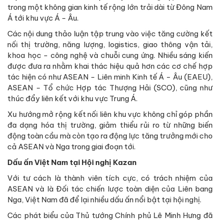
trong một không gian kinh tế rộng lớn trải dài từ Đông Nam
Á tới khu vực Á - Âu.
Các nội dung thảo luận tập trung vào việc tăng cường kết
nối thị trường, năng lượng, logistics, giao thông vận tải,
khoa học - công nghệ và chuỗi cung ứng. Nhiều sáng kiến
được đưa ra nhằm khai thác hiệu quả hơn các cơ chế hợp
tác hiện có như ASEAN - Liên minh Kinh tế Á - Âu (EAEU),
ASEAN - Tổ chức Hợp tác Thượng Hải (SCO), cũng như
thúc đẩy liên kết với khu vực Trung Á.
Xu hướng mở rộng kết nối liên khu vực không chỉ góp phần
đa dạng hóa thị trường, giảm thiểu rủi ro từ những biến
động toàn cầu mà còn tạo ra động lực tăng trưởng mới cho
cả ASEAN và Nga trong giai đoạn tới.
Dấu ấn Việt Nam tại Hội nghị Kazan
Với tư cách là thành viên tích cực, có trách nhiệm của
ASEAN và là Đối tác chiến lược toàn diện của Liên bang
Nga, Việt Nam đã để lại nhiều dấu ấn nổi bật tại hội nghị.
Các phát biểu của Thủ tướng Chính phủ Lê Minh Hưng đã