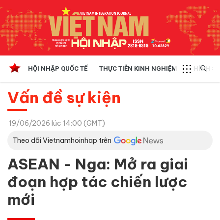
HỘI NHẬP QUỐC TẾ
THỰC TIỄN KINH NGHIỆM
CHÍNH SÁ
Vấn đề sự kiện
19/06/2026 lúc 14:00 (GMT)
Theo dõi Vietnamhoinhap trên
ASEAN - Nga: Mở ra giai
đoạn hợp tác chiến lược
mới