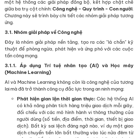
một hệ thống các giải pháp đồng bộ, kết hợp chặt chẽ
giữa ba trụ cột chính:
Công nghệ - Quy trình - Con người
.
Chương này sẽ trình bày chi tiết các nhóm giải pháp tương
ứng.
3.1. Nhóm giải pháp về Công nghệ
Đây là nhóm giải pháp nền tảng, tạo ra các "lá chắn" kỹ
thuật để phòng ngừa, phát hiện và ứng phó với các cuộc
tấn công mạng.
3.1.1. Áp dụng Trí tuệ nhân tạo (AI) và Học máy
(Machine Learning)
AI và Machine Learning không còn là công nghệ của tương
lai mà đã trở thành công cụ đắc lực trong an ninh mạng:
Phát hiện gian lận thời gian thực:
Các hệ thống AI
có khả năng phân tích hàng triệu giao dịch mỗi giây,
đối chiếu với các mô hình hành vi thông thường của
người dùng (số tiền, địa điểm, thời gian, thiết bị giao
dịch). Bất kỳ sai lệch đáng ngờ nào, ví dụ một giao
dịch chuyển tiền lớn bất thường vào lúc nửa đêm từ