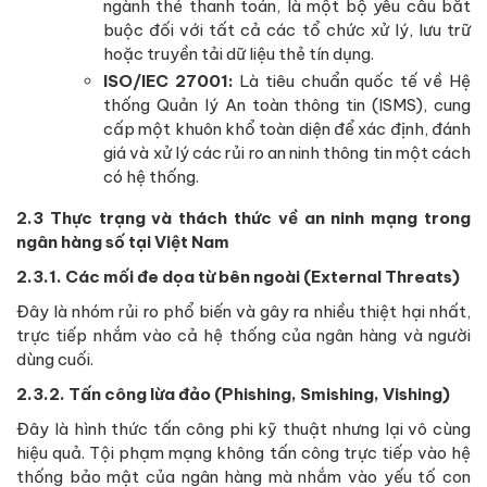
ngành thẻ thanh toán, là một bộ yêu cầu bắt
buộc đối với tất cả các tổ chức xử lý, lưu trữ
hoặc truyền tải dữ liệu thẻ tín dụng.
ISO/IEC 27001:
Là tiêu chuẩn quốc tế về Hệ
thống Quản lý An toàn thông tin (ISMS), cung
cấp một khuôn khổ toàn diện để xác định, đánh
giá và xử lý các rủi ro an ninh thông tin một cách
có hệ thống.
2.3 Thực trạng và thách thức về an ninh mạng trong
ngân hàng số tại Việt Nam
2.3.1. Các mối đe dọa từ bên ngoài (External Threats)
Đây là nhóm rủi ro phổ biến và gây ra nhiều thiệt hại nhất,
trực tiếp nhắm vào cả hệ thống của ngân hàng và người
dùng cuối.
2.3.2. Tấn công lừa đảo (Phishing, Smishing, Vishing)
Đây là hình thức tấn công phi kỹ thuật nhưng lại vô cùng
hiệu quả. Tội phạm mạng không tấn công trực tiếp vào hệ
thống bảo mật của ngân hàng mà nhắm vào yếu tố con