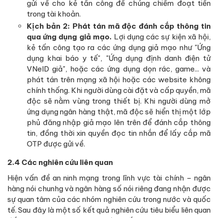
gửi về cho kẻ tấn công để chúng chiếm đoạt tiền
trong tài khoản.
Kịch bản 2: Phát tán mã độc đánh cắp thông tin
qua ứng dụng giả mạo.
Lợi dụng các sự kiện xã hội,
kẻ tấn công tạo ra các ứng dụng giả mạo như "Ứng
dụng khai báo y tế", "Ứng dụng định danh điện tử
VNeID giả", hoặc các ứng dụng dọn rác, game... và
phát tán trên mạng xã hội hoặc các website không
chính thống. Khi người dùng cài đặt và cấp quyền, mã
độc sẽ nằm vùng trong thiết bị. Khi người dùng mở
ứng dụng ngân hàng thật, mã độc sẽ hiển thị một lớp
phủ đăng nhập giả mạo lên trên để đánh cắp thông
tin, đồng thời xin quyền đọc tin nhắn để lấy cắp mã
OTP được gửi về.
2.4 Các nghiên cứu liên quan
Hiện vấn đề an ninh mạng trong lĩnh vực tài chính – ngân
hàng nói chunhg và ngân hàng số nói riêng đang nhận được
sự quan tâm của các nhóm nghiên cứu trong nước và quốc
tế. Sau đây là một số kết quả nghiên cứu tiêu biểu liên quan