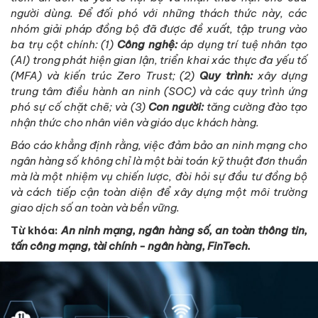
người dùng. Để đối phó với những thách thức này, các
nhóm giải pháp đồng bộ đã được đề xuất, tập trung vào
ba trụ cột chính: (1)
Công nghệ:
áp dụng trí tuệ nhân tạo
(AI) trong phát hiện gian lận, triển khai xác thực đa yếu tố
(MFA) và kiến trúc Zero Trust; (2)
Quy trình:
xây dựng
trung tâm điều hành an ninh (SOC) và các quy trình ứng
phó sự cố chặt chẽ; và (3)
Con người:
tăng cường đào tạo
nhận thức cho nhân viên và giáo dục khách hàng.
Báo cáo khẳng định rằng, việc đảm bảo an ninh mạng cho
ngân hàng số không chỉ là một bài toán kỹ thuật đơn thuần
mà là một nhiệm vụ chiến lược, đòi hỏi sự đầu tư đồng bộ
và cách tiếp cận toàn diện để xây dựng một môi trường
giao dịch số an toàn và bền vững.
Từ khóa:
An ninh mạng, ngân hàng số, an toàn thông tin,
tấn công mạng, tài chính - ngân hàng, FinTech.