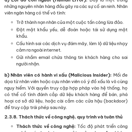
những nguyên nhân hàng đầu gây ra các sự cố an ninh. Nhân
viên ngân hàng có thể vô tình:
Trở thành nạn nhân của một cuộc tấn công lừa đảo.
Đặt mật khẩu yếu, dễ đoán hoặc tái sử dụng mật
khẩu.
Cấu hình sai các dịch vụ đám mây, làm lộ dữ liệu nhạy
cảm ra ngoài internet.
Gửi nhầm email chứa thông tin khách hàng cho sai
người nhận.
b) Nhân viên có hành vi xấu (Malicious Insider):
Mối đe
dọa từ nhân viên hoặc cựu nhân viên có ý đồ xấu là vô cùng
nguy hiểm. Với quyền truy cập hợp pháp vào hệ thống, họ
có thể cố tình đánh cắp dữ liệu khách hàng để bán, phá
hoại cơ sở dữ liệu, hoặc cài cắm các cửa hậu (backdoor)
để truy cập trái phép sau này.
2.3.8. Thách thức về công nghệ, quy trình và tuân thủ
Thách thức về công nghệ:
Tốc độ phát triển công