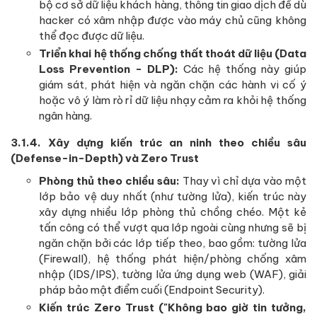
bộ cơ sở dữ liệu khách hàng, thông tin giao dịch để dù
hacker có xâm nhập được vào máy chủ cũng không
thể đọc được dữ liệu.
Triển khai hệ thống chống thất thoát dữ liệu (Data
Loss Prevention - DLP):
Các hệ thống này giúp
giám sát, phát hiện và ngăn chặn các hành vi cố ý
hoặc vô ý làm rò rỉ dữ liệu nhạy cảm ra khỏi hệ thống
ngân hàng.
3.1.4. Xây dựng kiến trúc an ninh theo chiều sâu
(Defense-in-Depth) và Zero Trust
Phòng thủ theo chiều sâu:
Thay vì chỉ dựa vào một
lớp bảo vệ duy nhất (như tường lửa), kiến trúc này
xây dựng nhiều lớp phòng thủ chồng chéo. Một kẻ
tấn công có thể vượt qua lớp ngoài cùng nhưng sẽ bị
ngăn chặn bởi các lớp tiếp theo, bao gồm: tường lửa
(Firewall), hệ thống phát hiện/phòng chống xâm
nhập (IDS/IPS), tường lửa ứng dụng web (WAF), giải
pháp bảo mật điểm cuối (Endpoint Security).
Kiến trúc Zero Trust ("Không bao giờ tin tưởng,