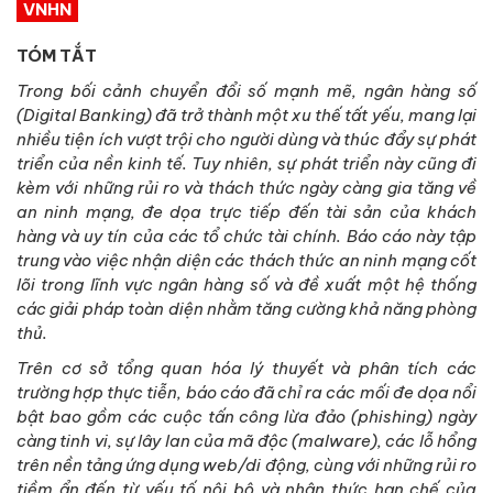
VNHN
TÓM TẮT
Trong bối cảnh chuyển đổi số mạnh mẽ, ngân hàng số
(Digital Banking) đã trở thành một xu thế tất yếu, mang lại
nhiều tiện ích vượt trội cho người dùng và thúc đẩy sự phát
triển của nền kinh tế. Tuy nhiên, sự phát triển này cũng đi
kèm với những rủi ro và thách thức ngày càng gia tăng về
an ninh mạng, đe dọa trực tiếp đến tài sản của khách
hàng và uy tín của các tổ chức tài chính. Báo cáo này tập
trung vào việc nhận diện các thách thức an ninh mạng cốt
lõi trong lĩnh vực ngân hàng số và đề xuất một hệ thống
các giải pháp toàn diện nhằm tăng cường khả năng phòng
thủ.
Trên cơ sở tổng quan hóa lý thuyết và phân tích các
trường hợp thực tiễn, báo cáo đã chỉ ra các mối đe dọa nổi
bật bao gồm các cuộc tấn công lừa đảo (phishing) ngày
càng tinh vi, sự lây lan của mã độc (malware), các lỗ hổng
trên nền tảng ứng dụng web/di động, cùng với những rủi ro
tiềm ẩn đến từ yếu tố nội bộ và nhận thức hạn chế của