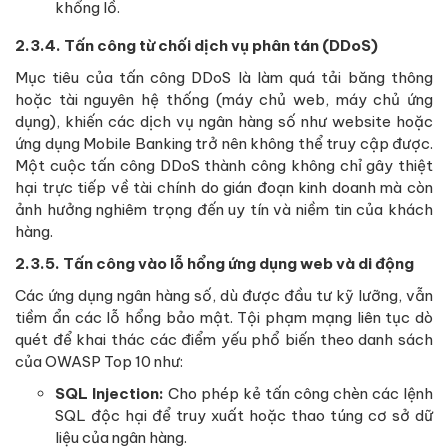
khổng lồ.
2.3.4. Tấn công từ chối dịch vụ phân tán (DDoS)
Mục tiêu của tấn công DDoS là làm quá tải băng thông
hoặc tài nguyên hệ thống (máy chủ web, máy chủ ứng
dụng), khiến các dịch vụ ngân hàng số như website hoặc
ứng dụng Mobile Banking trở nên không thể truy cập được.
Một cuộc tấn công DDoS thành công không chỉ gây thiệt
hại trực tiếp về tài chính do gián đoạn kinh doanh mà còn
ảnh hưởng nghiêm trọng đến uy tín và niềm tin của khách
hàng.
2.3.5. Tấn công vào lỗ hổng ứng dụng web và di động
Các ứng dụng ngân hàng số, dù được đầu tư kỹ lưỡng, vẫn
tiềm ẩn các lỗ hổng bảo mật. Tội phạm mạng liên tục dò
quét để khai thác các điểm yếu phổ biến theo danh sách
của OWASP Top 10 như:
SQL Injection:
Cho phép kẻ tấn công chèn các lệnh
SQL độc hại để truy xuất hoặc thao túng cơ sở dữ
liệu của ngân hàng.