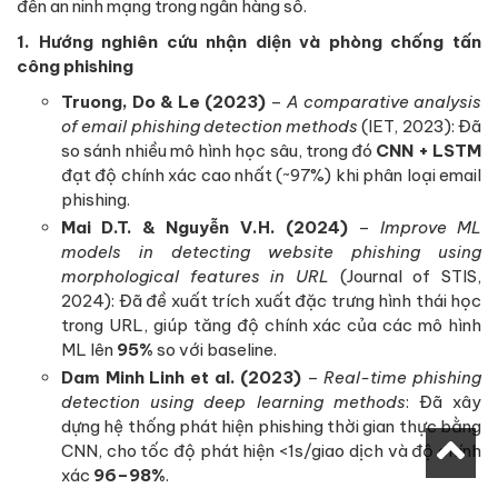
đến an ninh mạng trong ngân hàng số.
1. Hướng nghiên cứu nhận diện và phòng chống tấn
công phishing
Truong, Do & Le (2023)
–
A comparative analysis
of email phishing detection methods
(IET, 2023): Đã
so sánh nhiều mô hình học sâu, trong đó
CNN + LSTM
đạt độ chính xác cao nhất (~97%) khi phân loại email
phishing.
Mai D.T. & Nguyễn V.H. (2024)
–
Improve ML
models in detecting website phishing using
morphological features in URL
(Journal of STIS,
2024): Đã đề xuất trích xuất đặc trưng hình thái học
trong URL, giúp tăng độ chính xác của các mô hình
ML lên
95%
so với baseline.
Dam Minh Linh et al. (2023)
–
Real-time phishing
detection using deep learning methods
: Đã xây
dựng hệ thống phát hiện phishing thời gian thực bằng
CNN, cho tốc độ phát hiện <1s/giao dịch và độ chính
xác
96–98%
.