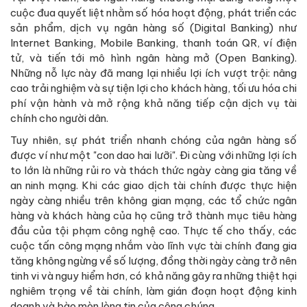
cuộc đua quyết liệt nhằm số hóa hoạt động, phát triển các
sản phẩm, dịch vụ ngân hàng số (Digital Banking) như
Internet Banking, Mobile Banking, thanh toán QR, ví điện
tử, và tiến tới mô hình ngân hàng mở (Open Banking).
Những nỗ lực này đã mang lại nhiều lợi ích vượt trội: nâng
cao trải nghiệm và sự tiện lợi cho khách hàng, tối ưu hóa chi
phí vận hành và mở rộng khả năng tiếp cận dịch vụ tài
chính cho người dân.
Tuy nhiên, sự phát triển nhanh chóng của ngân hàng số
được ví như một "con dao hai lưỡi". Đi cùng với những lợi ích
to lớn là những rủi ro và thách thức ngày càng gia tăng về
an ninh mạng. Khi các giao dịch tài chính được thực hiện
ngày càng nhiều trên không gian mạng, các tổ chức ngân
hàng và khách hàng của họ cũng trở thành mục tiêu hàng
đầu của tội phạm công nghệ cao. Thực tế cho thấy, các
cuộc tấn công mạng nhắm vào lĩnh vực tài chính đang gia
tăng không ngừng về số lượng, đồng thời ngày càng trở nên
tinh vi và nguy hiểm hơn, có khả năng gây ra những thiệt hại
nghiêm trọng về tài chính, làm gián đoạn hoạt động kinh
doanh và bào mòn lòng tin của công chúng.