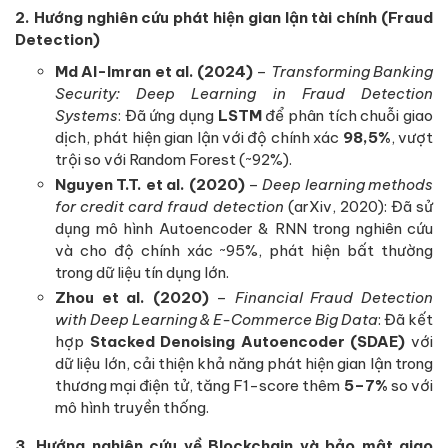
2. Hướng nghiên cứu phát hiện gian lận tài chính (Fraud
Detection)
Md Al-Imran et al. (2024)
–
Transforming Banking
Security: Deep Learning in Fraud Detection
Systems
: Đã ứng dụng
LSTM
để phân tích chuỗi giao
dịch, phát hiện gian lận với độ chính xác
98,5%
, vượt
trội so với Random Forest (~92%).
Nguyen T.T. et al. (2020)
–
Deep learning methods
for credit card fraud detection
(arXiv, 2020): Đã sử
dụng mô hình Autoencoder & RNN trong nghiên cứu
và cho độ chính xác ~95%, phát hiện bất thường
trong dữ liệu tín dụng lớn.
Zhou et al. (2020)
–
Financial Fraud Detection
with Deep Learning & E-Commerce Big Data
: Đã kết
hợp
Stacked Denoising Autoencoder (SDAE)
với
dữ liệu lớn, cải thiện khả năng phát hiện gian lận trong
thương mại điện tử, tăng F1-score thêm
5–7%
so với
mô hình truyền thống.
3. Hướng nghiên cứu về Blockchain và bảo mật giao