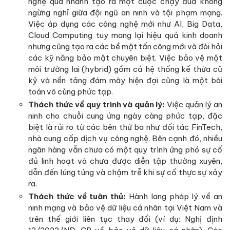
nghệ quá nhanh tạo ra một cuộc chạy đua không
ngừng nghỉ giữa đội ngũ an ninh và tội phạm mạng.
Việc áp dụng các công nghệ mới như AI, Big Data,
Cloud Computing tuy mang lại hiệu quả kinh doanh
nhưng cũng tạo ra các bề mặt tấn công mới và đòi hỏi
các kỹ năng bảo mật chuyên biệt. Việc bảo vệ một
môi trường lai (hybrid) gồm cả hệ thống kế thừa cũ
kỹ và nền tảng đám mây hiện đại cũng là một bài
toán vô cùng phức tạp.
Thách thức về quy trình và quản lý:
Việc quản lý an
ninh cho chuỗi cung ứng ngày càng phức tạp, đặc
biệt là rủi ro từ các bên thứ ba như đối tác FinTech,
nhà cung cấp dịch vụ công nghệ. Bên cạnh đó, nhiều
ngân hàng vẫn chưa có một quy trình ứng phó sự cố
đủ linh hoạt và chưa được diễn tập thường xuyên,
dẫn đến lúng túng và chậm trễ khi sự cố thực sự xảy
ra.
Thách thức về tuân thủ:
Hành lang pháp lý về an
ninh mạng và bảo vệ dữ liệu cá nhân tại Việt Nam và
trên thế giới liên tục thay đổi (ví dụ: Nghị định