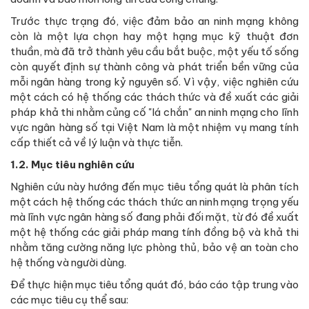
Trước thực trạng đó, việc đảm bảo an ninh mạng không
còn là một lựa chọn hay một hạng mục kỹ thuật đơn
thuần, mà đã trở thành yêu cầu bắt buộc, một yếu tố sống
còn quyết định sự thành công và phát triển bền vững của
mỗi ngân hàng trong kỷ nguyên số. Vì vậy, việc nghiên cứu
một cách có hệ thống các thách thức và đề xuất các giải
pháp khả thi nhằm củng cố "lá chắn" an ninh mạng cho lĩnh
vực ngân hàng số tại Việt Nam là một nhiệm vụ mang tính
cấp thiết cả về lý luận và thực tiễn.
1.2. Mục tiêu nghiên cứu
Nghiên cứu này hướng đến mục tiêu tổng quát là phân tích
một cách hệ thống các thách thức an ninh mạng trọng yếu
mà lĩnh vực ngân hàng số đang phải đối mặt, từ đó đề xuất
một hệ thống các giải pháp mang tính đồng bộ và khả thi
nhằm tăng cường năng lực phòng thủ, bảo vệ an toàn cho
hệ thống và người dùng.
Để thực hiện mục tiêu tổng quát đó, báo cáo tập trung vào
các mục tiêu cụ thể sau: