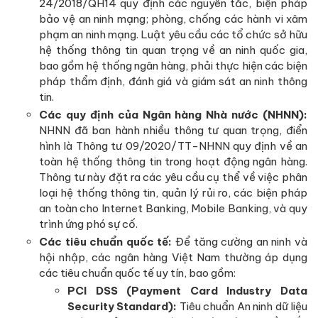
24/2018/QH14 quy định các nguyên tắc, biện pháp
bảo vệ an ninh mạng; phòng, chống các hành vi xâm
phạm an ninh mạng. Luật yêu cầu các tổ chức sở hữu
hệ thống thông tin quan trọng về an ninh quốc gia,
bao gồm hệ thống ngân hàng, phải thực hiện các biện
pháp thẩm định, đánh giá và giám sát an ninh thông
tin.
Các quy định của Ngân hàng Nhà nước (NHNN):
NHNN đã ban hành nhiều thông tư quan trọng, điển
hình là Thông tư 09/2020/TT-NHNN quy định về an
toàn hệ thống thông tin trong hoạt động ngân hàng.
Thông tư này đặt ra các yêu cầu cụ thể về việc phân
loại hệ thống thông tin, quản lý rủi ro, các biện pháp
an toàn cho Internet Banking, Mobile Banking, và quy
trình ứng phó sự cố.
Các tiêu chuẩn quốc tế:
Để tăng cường an ninh và
hội nhập, các ngân hàng Việt Nam thường áp dụng
các tiêu chuẩn quốc tế uy tín, bao gồm:
PCI DSS (Payment Card Industry Data
Security Standard):
Tiêu chuẩn An ninh dữ liệu