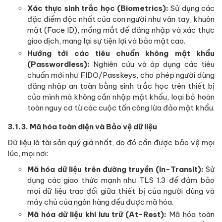
Xác thực sinh trắc học (Biometrics):
Sử dụng các
đặc điểm độc nhất của con người như vân tay, khuôn
mặt (Face ID), mống mắt để đăng nhập và xác thực
giao dịch, mang lại sự tiện lợi và bảo mật cao.
Hướng tới các tiêu chuẩn không mật khẩu
(Passwordless):
Nghiên cứu và áp dụng các tiêu
chuẩn mới như FIDO/Passkeys, cho phép người dùng
đăng nhập an toàn bằng sinh trắc học trên thiết bị
của mình mà không cần nhập mật khẩu, loại bỏ hoàn
toàn nguy cơ từ các cuộc tấn công lừa đảo mật khẩu.
3.1.3. Mã hóa toàn diện và Bảo vệ dữ liệu
Dữ liệu là tài sản quý giá nhất, do đó cần được bảo vệ mọi
lúc, mọi nơi:
Mã hóa dữ liệu trên đường truyền (In-Transit):
Sử
dụng các giao thức mạnh như TLS 1.3 để đảm bảo
mọi dữ liệu trao đổi giữa thiết bị của người dùng và
máy chủ của ngân hàng đều được mã hóa.
Mã hóa dữ liệu khi lưu trữ (At-Rest):
Mã hóa toàn