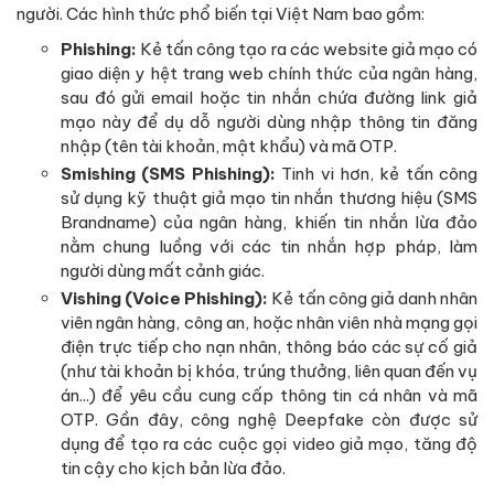
người. Các hình thức phổ biến tại Việt Nam bao gồm:
Phishing:
Kẻ tấn công tạo ra các website giả mạo có
giao diện y hệt trang web chính thức của ngân hàng,
sau đó gửi email hoặc tin nhắn chứa đường link giả
mạo này để dụ dỗ người dùng nhập thông tin đăng
nhập (tên tài khoản, mật khẩu) và mã OTP.
Smishing (SMS Phishing):
Tinh vi hơn, kẻ tấn công
sử dụng kỹ thuật giả mạo tin nhắn thương hiệu (SMS
Brandname) của ngân hàng, khiến tin nhắn lừa đảo
nằm chung luồng với các tin nhắn hợp pháp, làm
người dùng mất cảnh giác.
Vishing (Voice Phishing):
Kẻ tấn công giả danh nhân
viên ngân hàng, công an, hoặc nhân viên nhà mạng gọi
điện trực tiếp cho nạn nhân, thông báo các sự cố giả
(như tài khoản bị khóa, trúng thưởng, liên quan đến vụ
án...) để yêu cầu cung cấp thông tin cá nhân và mã
OTP. Gần đây, công nghệ Deepfake còn được sử
dụng để tạo ra các cuộc gọi video giả mạo, tăng độ
tin cậy cho kịch bản lừa đảo.