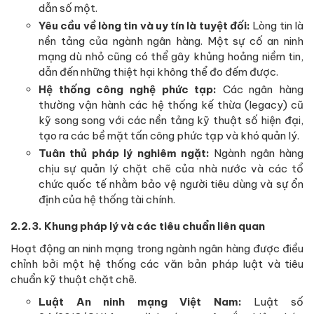
dẫn số một.
Yêu cầu về lòng tin và uy tín là tuyệt đối:
Lòng tin là
nền tảng của ngành ngân hàng. Một sự cố an ninh
mạng dù nhỏ cũng có thể gây khủng hoảng niềm tin,
dẫn đến những thiệt hại không thể đo đếm được.
Hệ thống công nghệ phức tạp:
Các ngân hàng
thường vận hành các hệ thống kế thừa (legacy) cũ
kỹ song song với các nền tảng kỹ thuật số hiện đại,
tạo ra các bề mặt tấn công phức tạp và khó quản lý.
Tuân thủ pháp lý nghiêm ngặt:
Ngành ngân hàng
chịu sự quản lý chặt chẽ của nhà nước và các tổ
chức quốc tế nhằm bảo vệ người tiêu dùng và sự ổn
định của hệ thống tài chính.
2.2.3. Khung pháp lý và các tiêu chuẩn liên quan
Hoạt động an ninh mạng trong ngành ngân hàng được điều
chỉnh bởi một hệ thống các văn bản pháp luật và tiêu
chuẩn kỹ thuật chặt chẽ.
Luật An ninh mạng Việt Nam:
Luật số