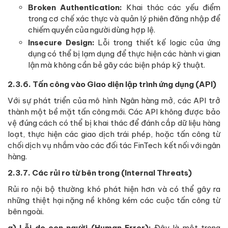
Broken Authentication:
Khai thác các yếu điểm
trong cơ chế xác thực và quản lý phiên đăng nhập để
chiếm quyền của người dùng hợp lệ.
Insecure Design:
Lỗi trong thiết kế logic của ứng
dụng có thể bị lạm dụng để thực hiện các hành vi gian
lận mà không cần bẻ gãy các biện pháp kỹ thuật.
2.3.6. Tấn công vào Giao diện lập trình ứng dụng (API)
Với sự phát triển của mô hình Ngân hàng mở, các API trở
thành một bề mặt tấn công mới. Các API không được bảo
vệ đúng cách có thể bị khai thác để đánh cắp dữ liệu hàng
loạt, thực hiện các giao dịch trái phép, hoặc tấn công từ
chối dịch vụ nhắm vào các đối tác FinTech kết nối với ngân
hàng.
2.3.7. Các rủi ro từ bên trong (Internal Threats)
Rủi ro nội bộ thường khó phát hiện hơn và có thể gây ra
những thiệt hại nặng nề không kém các cuộc tấn công từ
bên ngoài.
a) Lỗi do con người (Human Error):
Đây là một trong