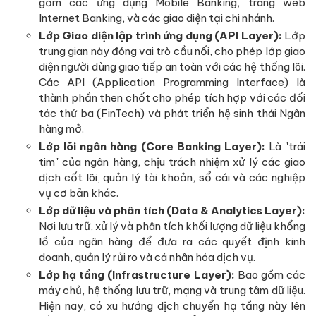
gồm các ứng dụng Mobile Banking, trang web
Internet Banking, và các giao diện tại chi nhánh.
Lớp Giao diện lập trình ứng dụng (API Layer):
Lớp
trung gian này đóng vai trò cầu nối, cho phép lớp giao
diện người dùng giao tiếp an toàn với các hệ thống lõi.
Các API (Application Programming Interface) là
thành phần then chốt cho phép tích hợp với các đối
tác thứ ba (FinTech) và phát triển hệ sinh thái Ngân
hàng mở.
Lớp lõi ngân hàng (Core Banking Layer):
Là "trái
tim" của ngân hàng, chịu trách nhiệm xử lý các giao
dịch cốt lõi, quản lý tài khoản, sổ cái và các nghiệp
vụ cơ bản khác.
Lớp dữ liệu và phân tích (Data & Analytics Layer):
Nơi lưu trữ, xử lý và phân tích khối lượng dữ liệu khổng
lồ của ngân hàng để đưa ra các quyết định kinh
doanh, quản lý rủi ro và cá nhân hóa dịch vụ.
Lớp hạ tầng (Infrastructure Layer):
Bao gồm các
máy chủ, hệ thống lưu trữ, mạng và trung tâm dữ liệu.
Hiện nay, có xu hướng dịch chuyển hạ tầng này lên