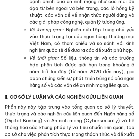
cạnh chính của an ninh mạng như các mối đe
dọa từ bên ngoài và bên trong, các lỗ hổng kỹ
thuật, các vấn đề về nhận thức người dùng và
các giải pháp công nghệ, quản lý tương ứng.
Về không gian:
Nghiên cứu tập trung chủ yếu
vào thực trạng tại các ngân hàng thương mại
Việt Nam, có tham chiếu và so sánh với kinh
nghiệm quốc tế để đưa ra các đề xuất phù hợp.
Về thời gian:
Số liệu, thông tin và các trường
hợp phân tích được giới hạn trong khoảng 5
năm trở lại đây (từ năm 2020 đến nay), giai
đoạn chứng kiến sự phát triển bùng nổ của ngân
hàng số và các vấn đề an ninh mạng liên quan.
II. CƠ SỞ LÝ LUẬN VÀ CÁC NGHIÊN CỨU LIÊN QUAN
Phần này này tập trung vào tổng quan cơ sở lý thuyết,
thực trạng và các nghiên cứu liên quan đến Ngân hàng số
(Digital Banking) và An ninh mạng (Cybersecurity) và hệ
thống hóa các khung pháp lý và tiêu chuẩn liên quan, tạo
cơ sở cho việc phân tích thực trạng thách thức và đề xuất