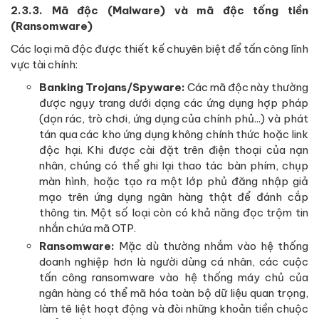
2.3.3. Mã độc (Malware) và mã độc tống tiền
(Ransomware)
Các loại mã độc được thiết kế chuyên biệt để tấn công lĩnh
vực tài chính:
Banking Trojans/Spyware:
Các mã độc này thường
được ngụy trang dưới dạng các ứng dụng hợp pháp
(dọn rác, trò chơi, ứng dụng của chính phủ...) và phát
tán qua các kho ứng dụng không chính thức hoặc link
độc hại. Khi được cài đặt trên điện thoại của nạn
nhân, chúng có thể ghi lại thao tác bàn phím, chụp
màn hình, hoặc tạo ra một lớp phủ đăng nhập giả
mạo trên ứng dụng ngân hàng thật để đánh cắp
thông tin. Một số loại còn có khả năng đọc trộm tin
nhắn chứa mã OTP.
Ransomware:
Mặc dù thường nhắm vào hệ thống
doanh nghiệp hơn là người dùng cá nhân, các cuộc
tấn công ransomware vào hệ thống máy chủ của
ngân hàng có thể mã hóa toàn bộ dữ liệu quan trọng,
làm tê liệt hoạt động và đòi những khoản tiền chuộc