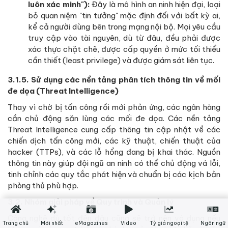
luôn xác minh"):
Đây là mô hình an ninh hiện đại, loại
bỏ quan niệm "tin tưởng" mặc định đối với bất kỳ ai,
kể cả người dùng bên trong mạng nội bộ. Mọi yêu cầu
truy cập vào tài nguyên, dù từ đâu, đều phải được
xác thực chặt chẽ, được cấp quyền ở mức tối thiểu
cần thiết (least privilege) và được giám sát liên tục.
3.1.5. Sử dụng các nền tảng phân tích thông tin về mối
đe dọa (Threat Intelligence)
Thay vì chờ bị tấn công rồi mới phản ứng, các ngân hàng
cần chủ động săn lùng các mối đe dọa. Các nền tảng
Threat Intelligence cung cấp thông tin cập nhật về các
chiến dịch tấn công mới, các kỹ thuật, chiến thuật của
hacker (TTPs), và các lỗ hổng đang bị khai thác. Nguồn
thông tin này giúp đội ngũ an ninh có thể chủ động vá lỗi,
tinh chỉnh các quy tắc phát hiện và chuẩn bị các kịch bản
phòng thủ phù hợp.
3.2. Nhóm giải pháp về Quy trình và Quản lý
Công nghệ dù tốt đến đâu cũng sẽ trở nên vô dụng nếu
Trang chủ
Mới nhất
eMagazines
Video
Tỷ giá ngoại tệ
Ngôn ngữ