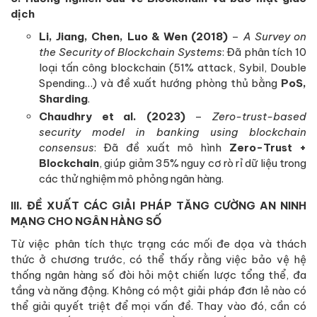
dịch
Li, Jiang, Chen, Luo & Wen (2018)
–
A Survey on
the Security of Blockchain Systems
: Đã phân tích 10
loại tấn công blockchain (51% attack, Sybil, Double
Spending…) và đề xuất hướng phòng thủ bằng
PoS,
Sharding
.
Chaudhry et al. (2023)
–
Zero-trust-based
security model in banking using blockchain
consensus
: Đã đề xuất mô hình
Zero-Trust +
Blockchain
, giúp giảm 35% nguy cơ rò rỉ dữ liệu trong
các thử nghiệm mô phỏng ngân hàng.
III. ĐỀ XUẤT CÁC GIẢI PHÁP TĂNG CƯỜNG AN NINH
MẠNG CHO NGÂN HÀNG SỐ
Từ việc phân tích thực trạng các mối đe dọa và thách
thức ở chương trước, có thể thấy rằng việc bảo vệ hệ
thống ngân hàng số đòi hỏi một chiến lược tổng thể, đa
tầng và năng động. Không có một giải pháp đơn lẻ nào có
thể giải quyết triệt để mọi vấn đề. Thay vào đó, cần có