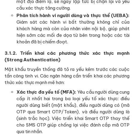
một địa điểm lạ, sẽ ngay lập tức bị chặn lại và yêu
cầu xác thực tăng cường.
Phân tích hành vi người dùng và thực thể (UEBA):
Giám sát các hành vi bất thường không chỉ của
khách hàng mà còn của nhân viên nội bộ, giúp phát
hiện sớm các mối đe dọa từ bên trong hoặc các tài
khoản đã bị chiếm đoạt.
3.1.2. Triển khai các phương thức xác thực mạnh
(Strong Authentication)
Mật khẩu truyền thống đã tỏ ra yếu kém trước các cuộc
tấn công tinh vi. Các ngân hàng cần triển khai các phương
thức xác thực mạnh mẽ hơn:
Xác thực đa yếu tố (MFA):
Yêu cầu người dùng cung
cấp ít nhất hai trong ba loại yếu tố xác thực: điều
người dùng biết (mật khẩu), điều người dùng có (mã
OTP qua Smart OTP/Token), và điều người dùng là
(sinh trắc học). Việc triển khai Smart OTP thay thế
cho SMS OTP giúp chống lại việc đánh cắp mã OTP
qua tin nhắn.