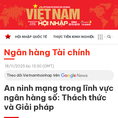
HỘI NHẬP QUỐC TẾ
THỰC TIỄN KINH NGHIỆM
CHÍNH SÁ
Ngân hàng Tài chính
18/11/2025 lúc 13:30 (GMT)
Theo dõi Vietnamhoinhap trên
An ninh mạng trong lĩnh vực
ngân hàng số: Thách thức
và Giải pháp