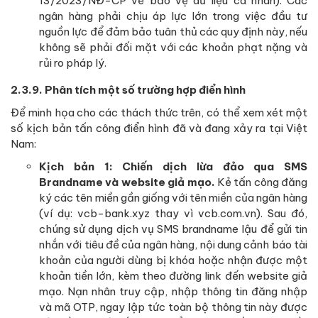
13/2023/NĐ-CP về bảo vệ dữ liệu cá nhân). Các
ngân hàng phải chịu áp lực lớn trong việc đầu tư
nguồn lực để đảm bảo tuân thủ các quy định này, nếu
không sẽ phải đối mặt với các khoản phạt nặng và
rủi ro pháp lý.
2.3.9. Phân tích một số trường hợp điển hình
Để minh họa cho các thách thức trên, có thể xem xét một
số kịch bản tấn công điển hình đã và đang xảy ra tại Việt
Nam:
Kịch bản 1: Chiến dịch lừa đảo qua SMS
Brandname và website giả mạo.
Kẻ tấn công đăng
ký các tên miền gần giống với tên miền của ngân hàng
(ví dụ: vcb-bank.xyz thay vì vcb.com.vn). Sau đó,
chúng sử dụng dịch vụ SMS brandname lậu để gửi tin
nhắn với tiêu đề của ngân hàng, nội dung cảnh báo tài
khoản của người dùng bị khóa hoặc nhận được một
khoản tiền lớn, kèm theo đường link đến website giả
mạo. Nạn nhân truy cập, nhập thông tin đăng nhập
và mã OTP, ngay lập tức toàn bộ thông tin này được