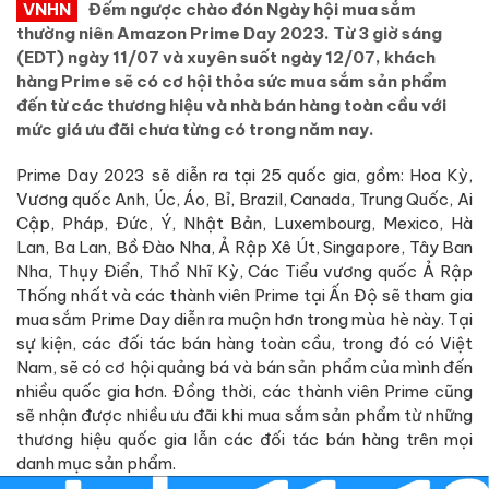
VNHN
Đếm ngược chào đón Ngày hội mua sắm
thường niên Amazon Prime Day 2023. Từ 3 giờ sáng
(EDT) ngày 11/07 và xuyên suốt ngày 12/07, khách
hàng Prime sẽ có cơ hội thỏa sức mua sắm sản phẩm
đến từ các thương hiệu và nhà bán hàng toàn cầu với
mức giá ưu đãi chưa từng có trong năm nay.
Prime Day 2023 sẽ diễn ra tại 25 quốc gia, gồm: Hoa Kỳ,
Vương quốc Anh, Úc, Áo, Bỉ, Brazil, Canada, Trung Quốc, Ai
Cập, Pháp, Đức, Ý, Nhật Bản, Luxembourg, Mexico, Hà
Lan, Ba Lan, Bồ Đào Nha, Ả Rập Xê Út, Singapore, Tây Ban
Nha, Thụy Điển, Thổ Nhĩ Kỳ, Các Tiểu vương quốc Ả Rập
Thống nhất và các thành viên Prime tại Ấn Độ sẽ tham gia
mua sắm Prime Day diễn ra muộn hơn trong mùa hè này. Tại
sự kiện, các đối tác bán hàng toàn cầu, trong đó có Việt
Nam, sẽ có cơ hội quảng bá và bán sản phẩm của mình đến
nhiều quốc gia hơn. Đồng thời, các thành viên Prime cũng
sẽ nhận được nhiều ưu đãi khi mua sắm sản phẩm từ những
thương hiệu quốc gia lẫn các đối tác bán hàng trên mọi
danh mục sản phẩm.