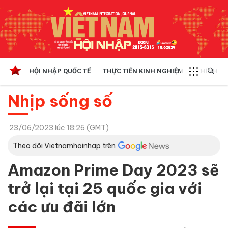
HỘI NHẬP QUỐC TẾ
THỰC TIỄN KINH NGHIỆM
CHÍNH SÁ
Nhịp sống số
23/06/2023 lúc 18:26 (GMT)
Theo dõi Vietnamhoinhap trên
Amazon Prime Day 2023 sẽ
trở lại tại 25 quốc gia với
các ưu đãi lớn