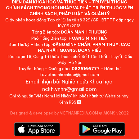
DIỄN ĐÀN KHOA HỌC VÀ THỰC TIỄN - TRUYỀN THÔNG
CHÍNH SÁCH TRONG HỘI NHẬP VÀ PHÁT TRIỂN THUỘC VIỆN
CHÍNH SÁCH, PHÁP LUẬT VÀ QUẢN LÝ
Giấy phép hoạt động Tạp chí Điện tử số 329/GP-BTTTT cấp ngày
10/09/2018.
Tổng Biên tập:
ĐOÀN MẠNH PHƯƠNG
Phó Tổng Biên tập:
HOÀNG MINH TIẾN
Ban Thư ký - Biên tập:
ĐẶNG ĐÌNH CHẤN, PHẠM THỦY, CAO
HÀ, NHẬT QUANG, ĐOÀN HIẾU
Tòa soạn:T8, Cung Trí thức Thành phố, Số 1 Tôn Thất Thuyết, Cầu
Giấy, Hà Nội.
Truyền thông - Quảng cáo:
0826166777
- Hòm thư:
tcvietnamhoinhap@gmail.com
Email nhận bài Nghiên cứu Khoa học:
nckh.vnhn@gmail.com
Ghi rõ nguồn "Việt Nam Hội Nhập" khi phát hành từ Website này.
Kênh RSS
Designed & developed by VIETNAMPEDIA.COM
©
AICMS v2022