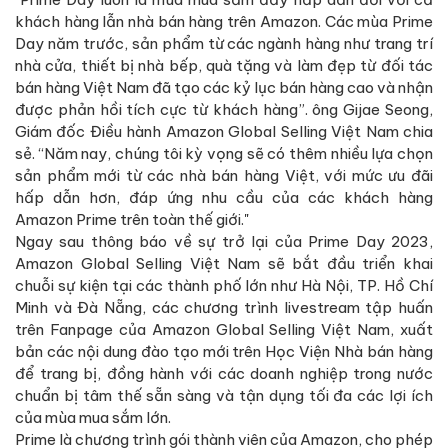
khách hàng lẫn nhà bán hàng trên Amazon. Các mùa Prime
Day năm trước, sản phẩm từ các ngành hàng như trang trí
nhà cửa, thiết bị nhà bếp, quà tặng và làm đẹp từ đối tác
bán hàng Việt Nam đã tạo các kỷ lục bán hàng cao và nhận
được phản hồi tích cực từ khách hàng”. ông Gijae Seong,
Giám đốc Điều hành Amazon Global Selling Việt Nam chia
sẻ. “Năm nay, chúng tôi kỳ vọng sẽ có thêm nhiều lựa chọn
sản phẩm mới từ các nhà bán hàng Việt, với mức ưu đãi
hấp dẫn hơn, đáp ứng nhu cầu của các khách hàng
Amazon Prime trên toàn thế giới."
Ngay sau thông báo về sự trở lại của Prime Day 2023,
Amazon Global Selling Việt Nam sẽ bắt đầu triển khai
chuỗi sự kiện tại các thành phố lớn như Hà Nội, TP. Hồ Chí
Minh và Đà Nẵng, các chương trình livestream tập huấn
trên Fanpage của Amazon Global Selling Việt Nam, xuất
bản các nội dung đào tạo mới trên Học Viện Nhà bán hàng
để trang bị, đồng hành với các doanh nghiệp trong nước
chuẩn bị tâm thế sẵn sàng và tận dụng tối đa các lợi ích
của mùa mua sắm lớn.
Prime là chương trình gói thành viên của Amazon, cho phép