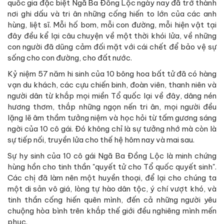
quốc gia đặc biệt Ngã Ba Đồng Lộc ngày nay đã trở thành
nơi ghi dấu và tri ân những cống hiến to lớn của các anh
hùng, liệt sĩ. Mỗi hố bom, mỗi con đường, mỗi hiện vật tại
đây đều kể lại câu chuyện về một thời khói lửa, về những
con người đã dũng cảm đối mặt với cái chết để bảo vệ sự
sống cho con đường, cho đất nước.
Kỷ niệm 57 năm hi sinh của 10 bông hoa bất tử đã có hàng
vạn du khách, các cựu chiến binh, đoàn viên, thanh niên và
người dân từ khắp mọi miền Tổ quốc lại về đây, dâng nén
hương thơm, thắp những ngọn nến tri ân, mọi người đều
lặng lẽ âm thầm tưởng niệm và học hỏi từ tấm gương sáng
ngời của 10 cô gái. Đó không chỉ là sự tưởng nhớ mà còn là
sự tiếp nối, truyền lửa cho thế hệ hôm nay và mai sau.
Sự hy sinh của 10 cô gái Ngã Ba Đồng Lộc là minh chứng
hùng hồn cho tinh thần "quyết tử cho Tổ quốc quyết sinh".
Các chị đã làm nên một huyền thoại, để lại cho chúng ta
một di sản vô giá, lòng tự hào dân tộc, ý chí vượt khó, và
tinh thần cống hiến quên mình, đến cả những người yêu
chuộng hòa bình trên khắp thế giới đều nghiêng mình mến
phục.