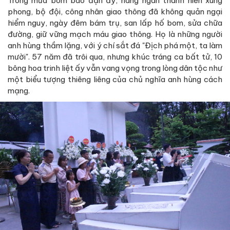
Trong mưa bom bão đạn ấy, hàng ngàn thanh niên xung
phong, bộ đội, công nhân giao thông đã không quản ngại
hiểm nguy, ngày đêm bám trụ, san lấp hố bom, sửa chữa
đường, giữ vững mạch máu giao thông. Họ là những người
anh hùng thầm lặng, với ý chí sắt đá "Địch phá một, ta làm
mười". 57 năm đã trôi qua, nhưng khúc tráng ca bất tử, 10
bông hoa trinh liệt ấy vẫn vang vọng trong lòng dân tộc như
một biểu tượng thiêng liêng của chủ nghĩa anh hùng cách
mạng.