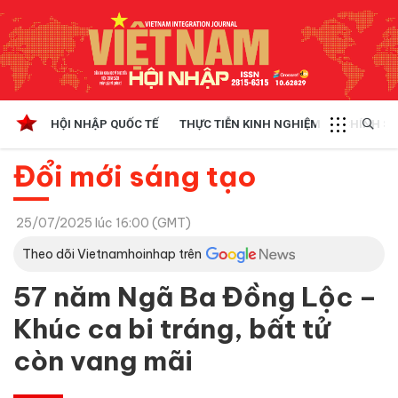
HỘI NHẬP QUỐC TẾ
THỰC TIỄN KINH NGHIỆM
CHÍNH SÁ
Đổi mới sáng tạo
25/07/2025 lúc 16:00 (GMT)
Theo dõi Vietnamhoinhap trên
57 năm Ngã Ba Đồng Lộc –
Khúc ca bi tráng, bất tử
còn vang mãi