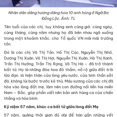
Nhân dân dâng hương dâng hoa 10 anh hùng ở Ngã Ba
Đồng Lộc. Ảnh: TL
Tên tuổi của các chị, tuy không sinh cùng giờ, cùng ngày,
cùng tháng, cùng năm nhưng họ đã bên nhau ngã xuống
trong một khoảnh khắc, cho Tổ quốc VN mãi mãi trường
tồn.
Đó là các chị: Võ Thị Tần, Hồ Thị Cúc, Nguyễn Thị Nhỏ,
Dương Thị Xuân, Võ Thị Hợi, Nguyễn Thị Xuân, Hà Thị Xanh,
Trần Thị Hường, Trần Thị Rạng, Võ Thị Hà – đã trở thành
bất tử. Họ là những đóa hoa đỏ thắm, nở rộ giữa đất trời
lửa đạn, là hiện thân của lòng yêu nước, của tinh thần sắt
đá, không lùi bước trước kẻ thù. Máu xương của các chị đã
hòa vào lòng đất mẹ, làm nên con đường nối liền hai miền
Nam – Bắc, góp phần viết nên bản anh hùng ca của chiến
thắng và hòa bình.
Kỷ niệm 57 năm, khúc ca bất tử giữa lòng đất Mẹ
57 năm, quãng thời gian đủ dài để hàn gắn những vết