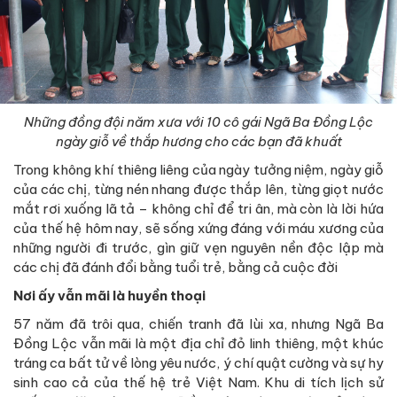
Những đồng đội năm xưa với 10 cô gái Ngã Ba Đồng Lộc
ngày giỗ về thắp hương cho các bạn đã khuất
Trong không khí thiêng liêng của ngày tưởng niệm, ngày giỗ
của các chị, từng nén nhang được thắp lên, từng giọt nước
mắt rơi xuống lã tả – không chỉ để tri ân, mà còn là lời hứa
của thế hệ hôm nay, sẽ sống xứng đáng với máu xương của
những người đi trước, gìn giữ vẹn nguyên nền độc lập mà
các chị đã đánh đổi bằng tuổi trẻ, bằng cả cuộc đời
Nơi ấy vẫn mãi là huyền thoại
57 năm đã trôi qua, chiến tranh đã lùi xa, nhưng Ngã Ba
Đồng Lộc vẫn mãi là một địa chỉ đỏ linh thiêng, một khúc
tráng ca bất tử về lòng yêu nước, ý chí quật cường và sự hy
sinh cao cả của thế hệ trẻ Việt Nam. Khu di tích lịch sử