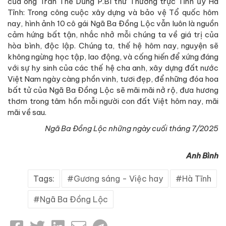
của ông Trần Thế Dũng P.Bí thư Thường trực Tỉnh ủy Hà
Tĩnh: Trong công cuộc xây dựng và bảo vệ Tổ quốc hôm
nay, hình ảnh 10 cô gái Ngã Ba Đồng Lộc vẫn luôn là nguồn
cảm hứng bất tận, nhắc nhở mỗi chúng ta về giá trị của
hòa bình, độc lập. Chúng ta, thế hệ hôm nay, nguyện sẽ
không ngừng học tập, lao động, và cống hiến để xứng đáng
với sự hy sinh của các thế hệ cha anh, xây dựng đất nước
Việt Nam ngày càng phồn vinh, tươi đẹp, để những đóa hoa
bất tử của Ngã Ba Đồng Lộc sẽ mãi mãi nở rộ, đưa hương
thơm trong tâm hồn mỗi người con đất Việt hôm nay, mãi
mãi về sau.
Ngã Ba Đồng Lộc những ngày cuối tháng 7/2025
Anh Bình
Tags:
Gương sáng - Việc hay
Hà Tĩnh
Ngã Ba Đồng Lộc