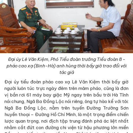
Đại úy Lê Văn Kiệm, Phó Tiểu đoàn trưởng Tiểu đoàn 8 -
pháo cao xạ (Binh-Hà) anh hùng thời bấy giờ trao đổi với
tác giả
Đại úy tiểu đoàn pháo cao xạ Lê Văn Kiệm thời bấy giờ
người luôn túc trực ngày đêm trên mâm pháo, cũng là đơn
vị bắn rơi 61 máy bay giặc Mỹ ngay trên bầu trời Hà Tĩnh
nói chung, Ngã Ba Đồng Lộc nói riêng, ông tự hào kể với tôi:
Ngã Ba Đồng Lộc, nằm trên tuyến Đường Trường Sơn
huyền thoại – Đường Hồ Chí Minh, là một trọng điểm chiến
lược quan trọng, nơi địch tập trung đánh phá ác liệt nhất
nhằm cắt đứt con đường chi viện từ hậu phương lớn miền