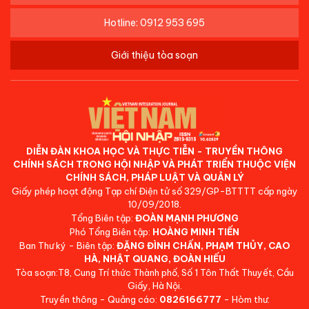
Hotline: 0912 953 695
Giới thiệu tòa soạn
DIỄN ĐÀN KHOA HỌC VÀ THỰC TIỄN - TRUYỀN THÔNG
CHÍNH SÁCH TRONG HỘI NHẬP VÀ PHÁT TRIỂN THUỘC VIỆN
CHÍNH SÁCH, PHÁP LUẬT VÀ QUẢN LÝ
Giấy phép hoạt động Tạp chí Điện tử số 329/GP-BTTTT cấp ngày
10/09/2018.
Tổng Biên tập:
ĐOÀN MẠNH PHƯƠNG
Phó Tổng Biên tập:
HOÀNG MINH TIẾN
Ban Thư ký - Biên tập:
ĐẶNG ĐÌNH CHẤN, PHẠM THỦY, CAO
HÀ, NHẬT QUANG, ĐOÀN HIẾU
Tòa soạn:T8, Cung Trí thức Thành phố, Số 1 Tôn Thất Thuyết, Cầu
Giấy, Hà Nội.
Truyền thông - Quảng cáo:
0826166777
- Hòm thư: