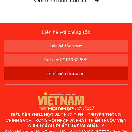
Xem thêm các tin khác
Liên hệ với chúng tôi:
Liên hệ tòa soạn
Hotline: 0912 953 695
Giới thiệu tòa soạn
DIỄN ĐÀN KHOA HỌC VÀ THỰC TIỄN - TRUYỀN THÔNG
CHÍNH SÁCH TRONG HỘI NHẬP VÀ PHÁT TRIỂN THUỘC VIỆN
CHÍNH SÁCH, PHÁP LUẬT VÀ QUẢN LÝ
Giấy phép hoạt động Tạp chí Điện tử số 329/GP-BTTTT cấp ngày