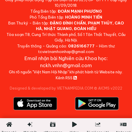
10/09/2018.
Tổng Biên tập:
ĐOÀN MẠNH PHƯƠNG
Phó Tổng Biên tập:
HOÀNG MINH TIẾN
Ban Thư ký - Biên tập:
ĐẶNG ĐÌNH CHẤN, PHẠM THỦY, CAO
HÀ, NHẬT QUANG, ĐOÀN HIẾU
Tòa soạn:T8, Cung Trí thức Thành phố, Số 1 Tôn Thất Thuyết, Cầu
Giấy, Hà Nội.
Truyền thông - Quảng cáo:
0826166777
- Hòm thư:
tcvietnamhoinhap@gmail.com
Email nhận bài Nghiên cứu Khoa học:
nckh.vnhn@gmail.com
Ghi rõ nguồn "Việt Nam Hội Nhập" khi phát hành từ Website này.
Kênh RSS
Designed & developed by VIETNAMPEDIA.COM
©
AICMS v2022