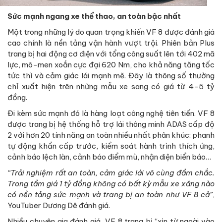
Sức mạnh ngang xe thể thao, an toàn bậc nhất
Một trong những lý do quan trọng khiến VF 8 được đánh giá
cao chính là nền tảng vận hành vượt trội. Phiên bản Plus
trang bị hai động cơ điện với tổng công suất lên tới 402 mã
lực, mô-men xoắn cực đại 620 Nm, cho khả năng tăng tốc
tức thì và cảm giác lái mạnh mẽ. Đây là thông số thường
chỉ xuất hiện trên những mẫu xe sang có giá từ 4-5 tỷ
đồng.
Đi kèm sức mạnh đó là hàng loạt công nghệ tiên tiến. VF 8
được trang bị hệ thống hỗ trợ lái thông minh ADAS cấp độ
2 với hơn 20 tính năng an toàn nhiều nhất phân khúc: phanh
tự động khẩn cấp trước, kiểm soát hành trình thích ứng,
cảnh báo lệch làn, cảnh báo điểm mù, nhận diện biển báo…
“Trải nghiệm rất an toàn, cảm giác lái vô cùng đầm chắc.
Trong tầm giá 1 tỷ đồng không có bất kỳ mẫu xe xăng nào
có nền tảng sức mạnh và trang bị an toàn như VF 8 cả”
,
YouTuber Dương Dê đánh giá.
Nhiều chuyên gia đánh giá, VF 8 trang bị “xịn từ ngoài vào