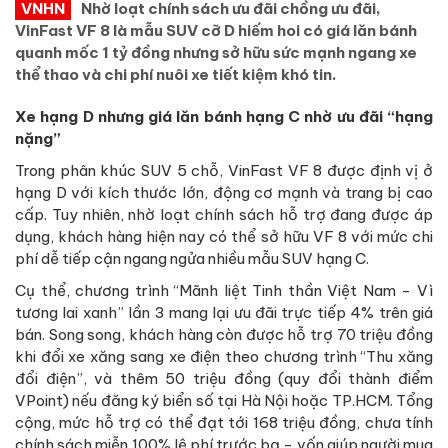
VNHN
Nhờ loạt chính sách ưu đãi chồng ưu đãi,
VinFast VF 8 là mẫu SUV cỡ D hiếm hoi có giá lăn bánh
quanh mốc 1 tỷ đồng nhưng sở hữu sức mạnh ngang xe
thể thao và chi phí nuôi xe tiết kiệm khó tin.
Xe hạng D nhưng giá lăn bánh hạng C nhờ ưu đãi “hạng
nặng”
Trong phân khúc SUV 5 chỗ, VinFast VF 8 được định vị ở
hạng D với kích thước lớn, động cơ mạnh và trang bị cao
cấp. Tuy nhiên, nhờ loạt chính sách hỗ trợ đang được áp
dụng, khách hàng hiện nay có thể sở hữu VF 8 với mức chi
phí dễ tiếp cận ngang ngửa nhiều mẫu SUV hạng C.
Cụ thể, chương trình “Mãnh liệt Tinh thần Việt Nam - Vì
tương lai xanh” lần 3 mang lại ưu đãi trực tiếp 4% trên giá
bán. Song song, khách hàng còn được hỗ trợ 70 triệu đồng
khi đổi xe xăng sang xe điện theo chương trình “Thu xăng
đổi điện”, và thêm 50 triệu đồng (quy đổi thành điểm
VPoint) nếu đăng ký biển số tại Hà Nội hoặc TP.HCM. Tổng
cộng, mức hỗ trợ có thể đạt tới 168 triệu đồng, chưa tính
chính sách miễn 100% lệ phí trước bạ - vốn giúp người mua