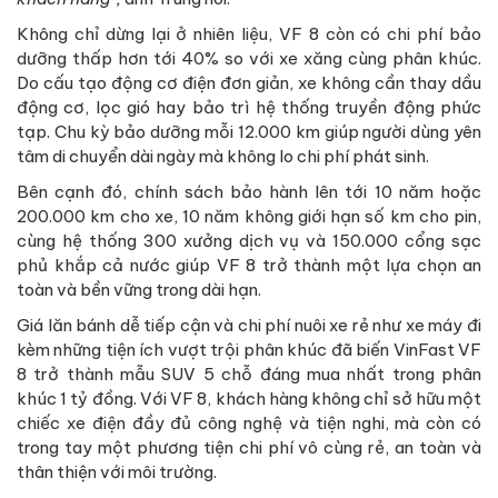
Không chỉ dừng lại ở nhiên liệu, VF 8 còn có chi phí bảo
dưỡng thấp hơn tới 40% so với xe xăng cùng phân khúc.
Do cấu tạo động cơ điện đơn giản, xe không cần thay dầu
động cơ, lọc gió hay bảo trì hệ thống truyền động phức
tạp. Chu kỳ bảo dưỡng mỗi 12.000 km giúp người dùng yên
tâm di chuyển dài ngày mà không lo chi phí phát sinh.
Bên cạnh đó, chính sách bảo hành lên tới 10 năm hoặc
200.000 km cho xe, 10 năm không giới hạn số km cho pin,
cùng hệ thống 300 xưởng dịch vụ và 150.000 cổng sạc
phủ khắp cả nước giúp VF 8 trở thành một lựa chọn an
toàn và bền vững trong dài hạn.
Giá lăn bánh dễ tiếp cận và chi phí nuôi xe rẻ như xe máy đi
kèm những tiện ích vượt trội phân khúc đã biến VinFast VF
8 trở thành mẫu SUV 5 chỗ đáng mua nhất trong phân
khúc 1 tỷ đồng. Với VF 8, khách hàng không chỉ sở hữu một
chiếc xe điện đầy đủ công nghệ và tiện nghi, mà còn có
trong tay một phương tiện chi phí vô cùng rẻ, an toàn và
thân thiện với môi trường.