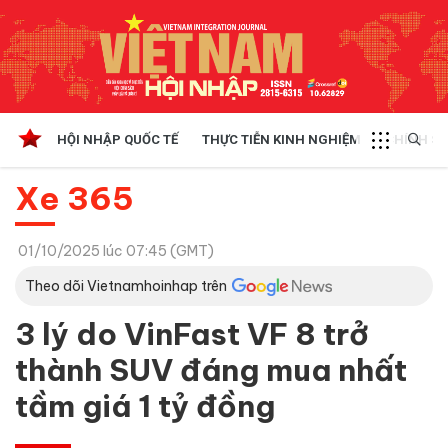
HỘI NHẬP QUỐC TẾ
THỰC TIỄN KINH NGHIỆM
CHÍNH SÁ
Xe 365
01/10/2025 lúc 07:45 (GMT)
Theo dõi Vietnamhoinhap trên
3 lý do VinFast VF 8 trở
thành SUV đáng mua nhất
tầm giá 1 tỷ đồng