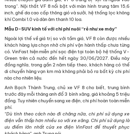
trong”. Nội thất VF 8 nổi bật với màn hình trung tâm 15,6
inch, ghế da cao cấp thông gió và sưởi, hệ thống lọc không
khí Combi 1.0 và dàn âm thanh 10 loa.
Mẫu D-SUV kinh tế với chi phí nuôi “rẻ như xe máy”
Ngoài lợi thế về giá trị so với tầm giá, VF 8 còn được nhiều
khách hàng lựa chọn nhờ chi phí vận hành thấp chưa từng
có. VinFast hiện miễn phí sạc điện tại toàn bộ hệ thống V-
Green trên cả nước đến hết ngày 30/06/2027. Điều này
đồng nghĩa, trong gần 2 năm tiếp theo, khách hàng có thể
di chuyển hàng vạn km mà không phải bỏ ra bất kỳ chi phí
nào cho nhiên liệu.
Anh Bạch Thành Trung, chủ xe VF 8 cho biết, trung bình
trước đây mỗi tháng anh đổ 3 bình xăng, giá khoảng 5 triệu
đồng. Tuy nhiên chuyển sang xe điện, chi phí hoàn toàn miễn
phí.
“Dù tính theo cách nào đi chăng nữa, chi phí sử dụng xe
điện vẫn thấp hơn nhiều so với xe xăng. Chi phí sử dụng là
ưu điểm lớn nhất của xe điện VinFast để thuyết phục
khách hàng”,
anh Trung nói.