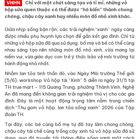
VNHN
Chỉ với một chút sáng tạo và tỉ mỉ, những vỏ
hộp sữa quen thuộc có thể được “hô biến” thành chong
chóng, chậu cây xanh hay nhiều món đồ nhỏ xinh khác.
Giữa nhịp sống bận rộn, các trải nghiệm “xanh” ngày càng
được nhiều phụ huynh lựa chọn để gắn kết gia đình. Chỉ từ
những vỏ hộp sữa đã qua sử dụng, bố mẹ và bé có thể cùng
nhau sáng tạo nên những món đồ nhỏ xinh, vừa mang lại
niềm vui, vừa giáo dục con trẻ ý thức bảo vệ môi trường từ
hành động nhỏ nhất.
Nhằm lan tỏa tinh thần đó, vào Ngày Môi trường Thế giới
(5/6), workshop Vỏ hộp tái “Xinh” 5 diễn ra ngày 31/5 tại
TH true mart - 115 Quang Trung, phường Thành Vinh, Nghệ
An đã mang đến không gian trải nghiệm thú vị cho các gia
đình. Đây là một hoạt động trọng tâm nằm trong chiến
dịch “Thu gom vỏ hộp, lan tỏa sống xanh” 2026 của Tập
đoàn TH.
Tại đây, các bé cùng bố mẹ tự đã tay làm chong chóng,
chậu cây tái chế cùng trồng cây xinh từ vỏ hộp sữa đã sử
dụng, qua đó truyền tải thông điệp sống xanh một cách