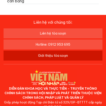
cân bằng
Liên hệ với chúng tôi:
Liên hệ tòa soạn
Hotline: 0912 953 695
Giới thiệu tòa soạn
DIỄN ĐÀN KHOA HỌC VÀ THỰC TIỄN - TRUYỀN THÔNG
CHÍNH SÁCH TRONG HỘI NHẬP VÀ PHÁT TRIỂN THUỘC VIỆN
CHÍNH SÁCH, PHÁP LUẬT VÀ QUẢN LÝ
Giấy phép hoạt động Tạp chí Điện tử số 329/GP-BTTTT cấp ngày