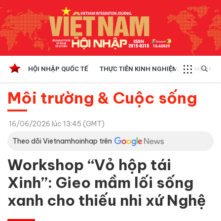
HỘI NHẬP QUỐC TẾ
THỰC TIỄN KINH NGHIỆM
CHÍNH SÁ
Môi trường & Cuộc sống
16/06/2026 lúc 13:45 (GMT)
Theo dõi Vietnamhoinhap trên
Workshop “Vỏ hộp tái
Xinh”: Gieo mầm lối sống
xanh cho thiếu nhi xứ Nghệ