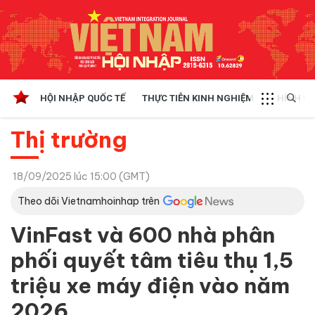
HỘI NHẬP QUỐC TẾ
THỰC TIỄN KINH NGHIỆM
CHÍNH SÁ
Thị trường
18/09/2025 lúc 15:00 (GMT)
Theo dõi Vietnamhoinhap trên
VinFast và 600 nhà phân
phối quyết tâm tiêu thụ 1,5
triệu xe máy điện vào năm
2026