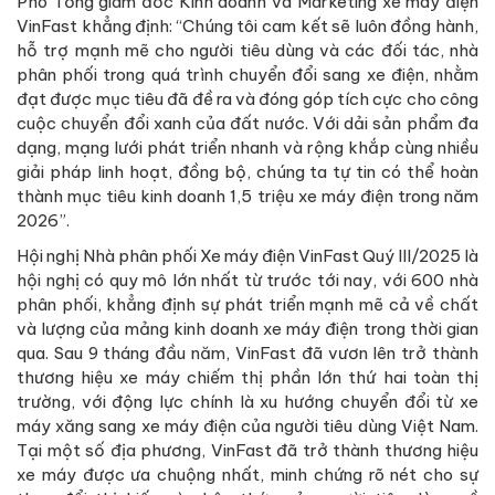
Phó Tổng giám đốc Kinh doanh và Marketing xe máy điện
VinFast khẳng định: “Chúng tôi cam kết sẽ luôn đồng hành,
hỗ trợ mạnh mẽ cho người tiêu dùng và các đối tác, nhà
phân phối trong quá trình chuyển đổi sang xe điện, nhằm
đạt được mục tiêu đã đề ra và đóng góp tích cực cho công
cuộc chuyển đổi xanh của đất nước. Với dải sản phẩm đa
dạng, mạng lưới phát triển nhanh và rộng khắp cùng nhiều
giải pháp linh hoạt, đồng bộ, chúng ta tự tin có thể hoàn
thành mục tiêu kinh doanh 1,5 triệu xe máy điện trong năm
2026”.
Hội nghị Nhà phân phối Xe máy điện VinFast Quý III/2025 là
hội nghị có quy mô lớn nhất từ trước tới nay, với 600 nhà
phân phối, khẳng định sự phát triển mạnh mẽ cả về chất
và lượng của mảng kinh doanh xe máy điện trong thời gian
qua. Sau 9 tháng đầu năm, VinFast đã vươn lên trở thành
thương hiệu xe máy chiếm thị phần lớn thứ hai toàn thị
trường, với động lực chính là xu hướng chuyển đổi từ xe
máy xăng sang xe máy điện của người tiêu dùng Việt Nam.
Tại một số địa phương, VinFast đã trở thành thương hiệu
xe máy được ưa chuộng nhất, minh chứng rõ nét cho sự