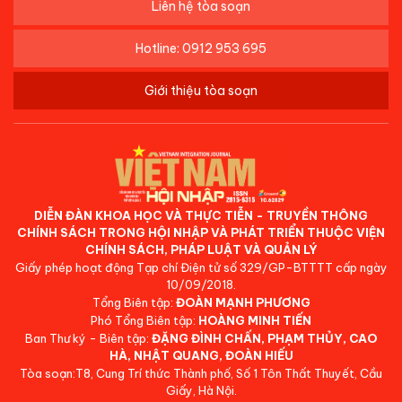
Liên hệ tòa soạn
Hotline: 0912 953 695
Giới thiệu tòa soạn
DIỄN ĐÀN KHOA HỌC VÀ THỰC TIỄN - TRUYỀN THÔNG
CHÍNH SÁCH TRONG HỘI NHẬP VÀ PHÁT TRIỂN THUỘC VIỆN
CHÍNH SÁCH, PHÁP LUẬT VÀ QUẢN LÝ
Giấy phép hoạt động Tạp chí Điện tử số 329/GP-BTTTT cấp ngày
10/09/2018.
Tổng Biên tập:
ĐOÀN MẠNH PHƯƠNG
Phó Tổng Biên tập:
HOÀNG MINH TIẾN
Ban Thư ký - Biên tập:
ĐẶNG ĐÌNH CHẤN, PHẠM THỦY, CAO
HÀ, NHẬT QUANG, ĐOÀN HIẾU
Tòa soạn:T8, Cung Trí thức Thành phố, Số 1 Tôn Thất Thuyết, Cầu
Giấy, Hà Nội.