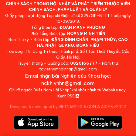
CHÍNH SÁCH TRONG HỘI NHẬP VÀ PHÁT TRIỂN THUỘC VIỆN
CHÍNH SÁCH, PHÁP LUẬT VÀ QUẢN LÝ
Giấy phép hoạt động Tạp chí Điện tử số 329/GP-BTTTT cấp ngày
10/09/2018.
Tổng Biên tập:
ĐOÀN MẠNH PHƯƠNG
Phó Tổng Biên tập:
HOÀNG MINH TIẾN
Ban Thư ký - Biên tập:
ĐẶNG ĐÌNH CHẤN, PHẠM THỦY, CAO
HÀ, NHẬT QUANG, ĐOÀN HIẾU
Tòa soạn:T8, Cung Trí thức Thành phố, Số 1 Tôn Thất Thuyết, Cầu
Giấy, Hà Nội.
Truyền thông - Quảng cáo:
0826166777
- Hòm thư:
tcvietnamhoinhap@gmail.com
Email nhận bài Nghiên cứu Khoa học:
nckh.vnhn@gmail.com
Ghi rõ nguồn "Việt Nam Hội Nhập" khi phát hành từ Website này.
Kênh RSS
Designed & developed by VIETNAMPEDIA.COM
©
AICMS v2022