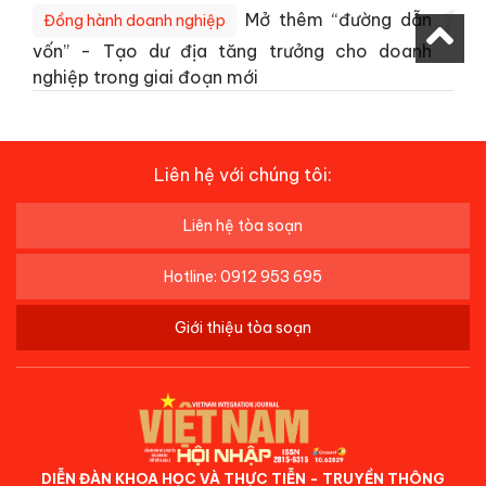
1
Mở thêm “đường dẫn
Đồng hành doanh nghiệp
vốn” - Tạo dư địa tăng trưởng cho doanh
nghiệp trong giai đoạn mới
Liên hệ với chúng tôi:
Liên hệ tòa soạn
Hotline: 0912 953 695
Giới thiệu tòa soạn
DIỄN ĐÀN KHOA HỌC VÀ THỰC TIỄN - TRUYỀN THÔNG