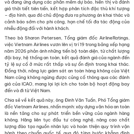
và đang ứng dụng các phần mềm dự báo, hiển thị và đánh
giá thời tiết tiên tiến, kết hợp phân tích đặc thù khí tượng
– địa hình, qua đó chủ động đưa ra phương án khai thác và
cảnh báo sớm cho phi công, hạn chế tối đa tác động của
nhiễu động đối với hành khách.
Theo bà Sharon Petersen, Tổng giám đốc AirlineRatings,
việc Vietnam Airlines vươn lên vị trí 19 trong bảng xếp hạng
năm 2026 phản ánh những tiến bộ toàn diện, từ chất lượng
đội bay, hệ thống an toàn, kết quả đánh giá của ngành đến
tỷ lệ sự cố ở mức rất thấp và sự ổn định trong khai thác.
Đồng thời, năng lực giám sát an toàn hàng không của Việt
Nam cũng không ngừng được củng cố thông qua các đánh
giá của ICAO, mang lại lợi ích cho toàn bộ hoạt động bay
đến và đi từ Việt Nam.
Chia sẻ về kết quả này, ông Đinh Văn Tuấn, Phó Tổng giám
đốc Vietnam Airlines, nhấn mạnh: xây dựng văn hóa an toàn
là nền tảng cho sự phát triển bền vững của ngành hàng
không. Hãng liên tục đầu tư công nghệ, nâng cao chất
lượng đào tạo nguồn nhân lực và hoàn thiện quy trình vận
hành theo chuẩn quốc tế, qua đó từng bước khẳng định