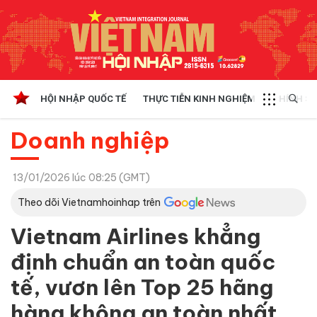
HỘI NHẬP QUỐC TẾ
THỰC TIỄN KINH NGHIỆM
CHÍNH SÁ
Doanh nghiệp
13/01/2026 lúc 08:25 (GMT)
Theo dõi Vietnamhoinhap trên
Vietnam Airlines khẳng
định chuẩn an toàn quốc
tế, vươn lên Top 25 hãng
hàng không an toàn nhất