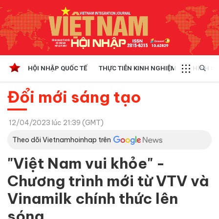
HỘI NHẬP QUỐC TẾ
THỰC TIỄN KINH NGHIỆM
CHÍNH SÁ
Đổi mới sáng tạo
12/04/2023 lúc 21:39 (GMT)
Theo dõi Vietnamhoinhap trên
"Việt Nam vui khỏe" -
Chương trình mới từ VTV và
Vinamilk chính thức lên
sóng