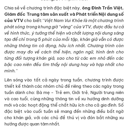
Chia sẻ về chương trình đặc biệt này,
ông Đinh Trần Việt,
Giám đốc Trung tâm sản xuất và Phát triển Nội dung số
của VTV
cho biết: “
Việt Nam Vui Khỏe là một chương trình
phát sóng trong khung giờ “vàng” của VTV, được đầu tư cả
về hình thức, ý tưởng thể hiện và chất lượng nội dung sáng
tạo để chỉ trong 5 phút của mỗi tập, khán giả vẫn có được
những thông tin cô đọng, hữu ích nhất. Chương trình còn
được may đo về cách thể hiện, ngôn ngữ, hình ảnh cho
từng đối tượng khán giả, sao cho từ các em nhỏ đến các
bậc cao niên đều tìm thấy nội dung hay và hợp nhất cho
mình.
”
Lên sóng vào tất cả ngày trong tuần, chương trình được
thiết kế thành các nhóm chủ đề riêng theo các ngày trong
tuần dành cho: Bà mẹ - Trẻ em, Giới trẻ, Người trung niên
và cao tuổi, cùng những thông tin về xu hướng dinh dưỡng
mới và các hoạt động thể chất hữu ích cho cả gia đình. Số
đặc biệt vào cuối tuần sẽ mang đến những điều bất ngờ
cho khán giả, với các chủ đề thú vị và đón bắt những xu
hướng được quan tâm nhất.