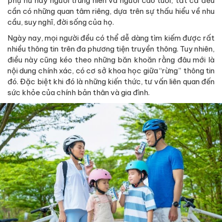
phụ nữ hay người trung niên và người cao tuổi, tất cả đều
cần có những quan tâm riêng, dựa trên sự thấu hiểu về nhu
cầu, suy nghĩ, đời sống của họ.
Ngày nay, mọi người đều có thể dễ dàng tìm kiếm được rất
nhiều thông tin trên đa phương tiện truyền thông. Tuy nhiên,
điều này cũng kéo theo những băn khoăn rằng đâu mới là
nội dung chính xác, có cơ sở khoa học giữa “rừng” thông tin
đó. Đặc biệt khi đó là những kiến thức, tư vấn liên quan đến
sức khỏe của chính bản thân và gia đình.