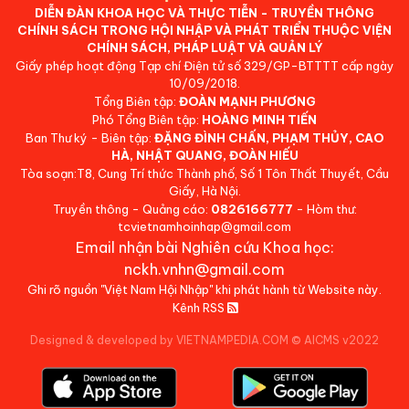
DIỄN ĐÀN KHOA HỌC VÀ THỰC TIỄN - TRUYỀN THÔNG
CHÍNH SÁCH TRONG HỘI NHẬP VÀ PHÁT TRIỂN THUỘC VIỆN
CHÍNH SÁCH, PHÁP LUẬT VÀ QUẢN LÝ
Giấy phép hoạt động Tạp chí Điện tử số 329/GP-BTTTT cấp ngày
10/09/2018.
Tổng Biên tập:
ĐOÀN MẠNH PHƯƠNG
Phó Tổng Biên tập:
HOÀNG MINH TIẾN
Ban Thư ký - Biên tập:
ĐẶNG ĐÌNH CHẤN, PHẠM THỦY, CAO
HÀ, NHẬT QUANG, ĐOÀN HIẾU
Tòa soạn:T8, Cung Trí thức Thành phố, Số 1 Tôn Thất Thuyết, Cầu
Giấy, Hà Nội.
Truyền thông - Quảng cáo:
0826166777
- Hòm thư:
tcvietnamhoinhap@gmail.com
Email nhận bài Nghiên cứu Khoa học:
nckh.vnhn@gmail.com
Ghi rõ nguồn "Việt Nam Hội Nhập" khi phát hành từ Website này.
Kênh RSS
Designed & developed by VIETNAMPEDIA.COM
©
AICMS v2022