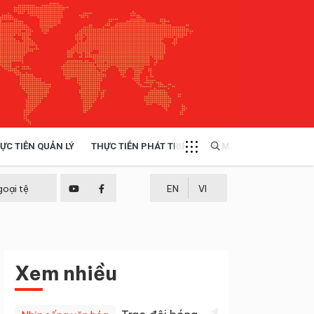
ỰC TIỄN QUẢN LÝ
THỰC TIỄN PHÁT TRIỂN
MULTIMEDIA
TÀI NGUYÊN - MÔI TRƯỜNG
goại tệ
EN
VI
THỰC TIỄN - KINH NGHIỆM
Xem nhiều