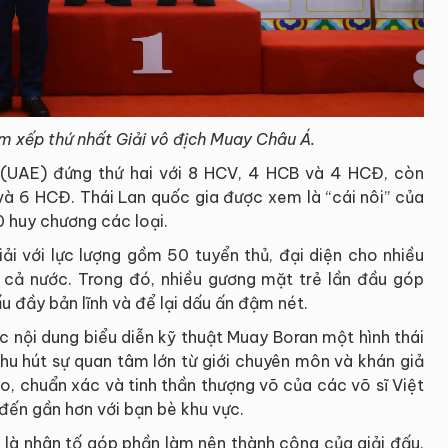
m xếp thứ nhất Giải vô địch Muay Châu Á.
(UAE) đứng thứ hai với 8 HCV, 4 HCB và 4 HCĐ, còn
và 6 HCĐ. Thái Lan quốc gia được xem là “cái nôi” của
0 huy chương các loại.
i với lực lượng gồm 50 tuyển thủ, đại diện cho nhiều
 cả nước. Trong đó, nhiều gương mặt trẻ lần đầu góp
u đầy bản lĩnh và để lại dấu ấn đậm nét.
c nội dung biểu diễn kỹ thuật Muay Boran một hình thái
hu hút sự quan tâm lớn từ giới chuyên môn và khán giả
ạo, chuẩn xác và tinh thần thượng võ của các võ sĩ Việt
ến gần hơn với bạn bè khu vực.
n là nhân tố góp phần làm nên thành công của giải đấu.