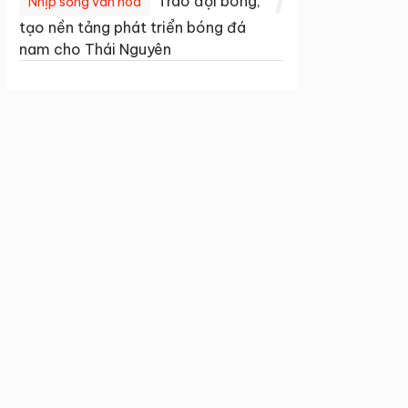
1
Trao đội bóng,
Nhịp sống văn hóa
tạo nền tảng phát triển bóng đá
nam cho Thái Nguyên