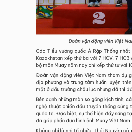
Đoàn vận động viên Việt Na
Các Tiểu vương quốc Ả Rập Thống nhất 
Kazakhstan xếp thứ ba với 7 HCV, 7 HCB 
bộ môn Muay năm nay chỉ xếp thứ tư với 1
Đoàn vận động viên Việt Nam tham dự giả
địa phương và trung tâm huấn luyện trên
mặt ở đấu trường châu lục nhưng đã thi đấ
Bên cạnh những màn so găng kịch tính, cá
nghệ thuật chiến đấu truyền thống cũng t
quốc tế. Đặc biệt, sự thể hiện đầy sáng t
đã góp phần đưa hình ảnh Muay Việt Nam đ
Không chỉ là nơi tổ chức, Thái Nguyên cò