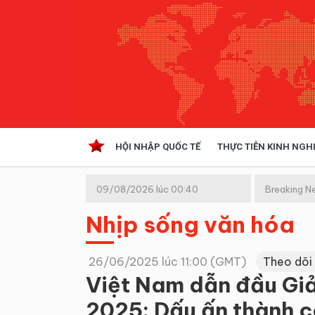
HỘI NHẬP QUỐC TẾ
THỰC TIỄN KINH NGH
HỘI NHẬP QUỐC TẾ
VĂN 
09/08/2026 lúc 00:40
Breaking N
Kinh tế hội nhập
(GMT+7)
Nhịp sống văn hóa
Doanh nghiệp
NGHIÊN CỨU PHÁP LUẬT
THỰC
26/06/2025 lúc 11:00 (GMT)
Theo dõi
Việt Nam dẫn đầu Giả
2025: Dấu ấn thành c