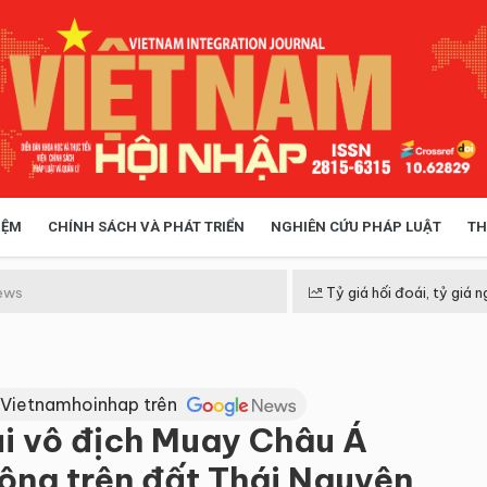
IỆM
CHÍNH SÁCH VÀ PHÁT TRIỂN
NGHIÊN CỨU PHÁP LUẬT
TH
HÓA XÃ HỘI
CHÍNH SÁCH
ews
Tỷ giá hối đoái, tỷ giá n
 TIỄN QUẢN LÝ
VIỆT NAM ĐIỂM ĐẾN
 Vietnamhoinhap trên
i vô địch Muay Châu Á
ông trên đất Thái Nguyên