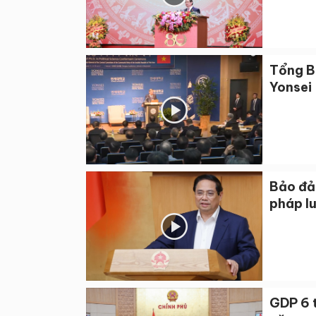
Tổng Bí
Yonsei
Bảo đả
pháp l
GDP 6 