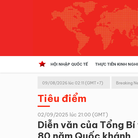
HỘI NHẬP QUỐC TẾ
THỰC TIỄN KINH NGH
HỘI NHẬP QUỐC TẾ
VĂN 
09/08/2026 lúc 02:11 (GMT+7)
Breaking N
Kinh tế hội nhập
Tiêu điểm
Doanh nghiệp
NGHIÊN CỨU PHÁP LUẬT
THỰC
02/09/2025 lúc 21:00 (GMT)
Diễn văn của Tổng Bí 
80 năm Quốc khánh