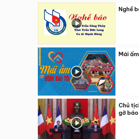
Nghề b
Mái ấm 
Chủ tị
gỡ báo