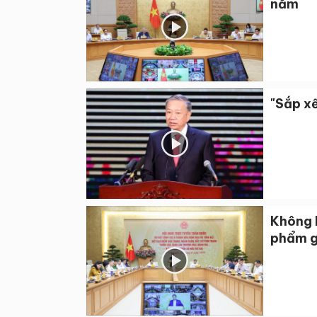
năm
"Sắp xế
Không 
phẩm g