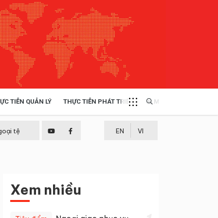
ỰC TIỄN QUẢN LÝ
THỰC TIỄN PHÁT TRIỂN
MULTIMEDIA
TÀI NGUYÊN - MÔI TRƯỜNG
goại tệ
EN
VI
THỰC TIỄN - KINH NGHIỆM
Xem nhiều