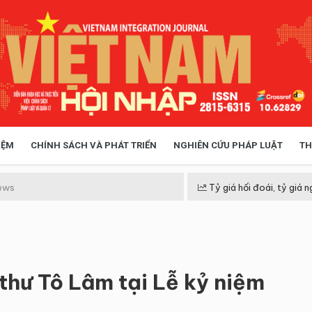
IỆM
CHÍNH SÁCH VÀ PHÁT TRIỂN
NGHIÊN CỨU PHÁP LUẬT
TH
HÓA XÃ HỘI
CHÍNH SÁCH
ews
Tỷ giá hối đoái, tỷ giá n
 TIỄN QUẢN LÝ
VIỆT NAM ĐIỂM ĐẾN
thư Tô Lâm tại Lễ kỷ niệm