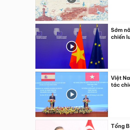
Sớm nâ
chiến l
Việt N
tác chi
Tổng Bí