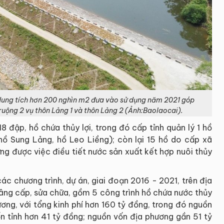
 dung tích hơn 200 nghìn m2 đưa vào sử dụng năm 2021 góp
ruộng 2 vụ thôn Lảng 1 và thôn Lảng 2 (Ảnh:Baolaocai).
8 đập, hồ chứa thủy lợi, trong đó cấp tỉnh quản lý 1 hồ
hồ Sung Lảng, hồ Leo Liềng); còn lại 15 hồ do cấp xã
ứng được việc điều tiết nước sản xuất kết hợp nuôi thủy
ác chương trình, dự án, giai đoạn 2016 - 2021, trên địa
âng cấp, sửa chữa, gồm 5 công trình hồ chứa nước thủy
ương, với tổng kinh phí hơn 160 tỷ đồng, trong đó nguồn
n tỉnh hơn 41 tỷ đồng; nguồn vốn địa phương gần 51 tỷ