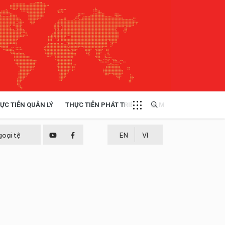
ỰC TIỄN QUẢN LÝ
THỰC TIỄN PHÁT TRIỂN
MULTIMEDIA
TÀI NGUYÊN - MÔI TRƯỜNG
goại tệ
EN
VI
THỰC TIỄN - KINH NGHIỆM