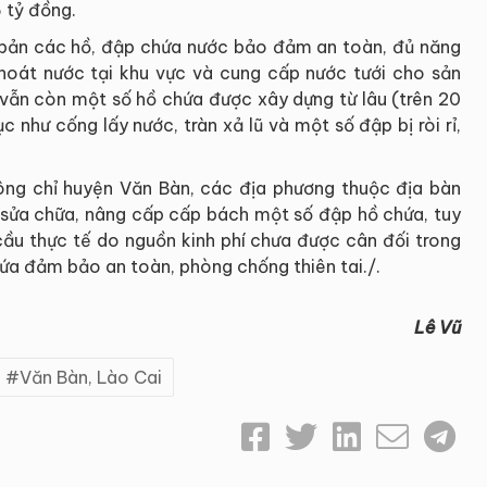
 tỷ đồng.
 bản các hồ, đập chứa nước bảo đảm an toàn, đủ năng
hoát nước tại khu vực và cung cấp nước tưới cho sản
, vẫn còn một số hồ chứa được xây dựng từ lâu (trên 20
như cống lấy nước, tràn xả lũ và một số đập bị ròi rỉ,
ông chỉ huyện Văn Bàn, các địa phương thuộc địa bàn
ư sửa chữa, nâng cấp cấp bách một số đập hồ chứa, tuy
cầu thực tế do nguồn kinh phí chưa được cân đối trong
hứa đảm bảo an toàn, phòng chống thiên tai./.
Lê Vũ
Văn Bàn, Lào Cai