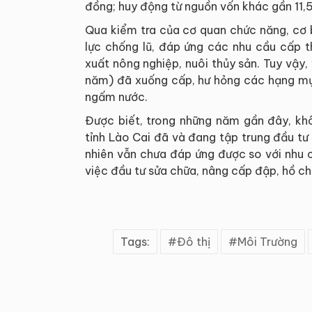
đồng; huy động từ nguồn vốn khác gần 11,5
Qua kiểm tra của cơ quan chức năng, cơ
lực chống lũ, đáp ứng các nhu cầu cấp t
xuất nông nghiệp, nuôi thủy sản. Tuy vậy
năm) đã xuống cấp, hư hỏng các hạng mục 
ngấm nước.
Được biết, trong những năm gần đây, kh
tỉnh Lào Cai đã và đang tập trung đầu t
nhiên vẫn chưa đáp ứng được so với nhu 
việc đầu tư sửa chữa, nâng cấp đập, hồ c
Tags:
Đô thị
Môi Trường