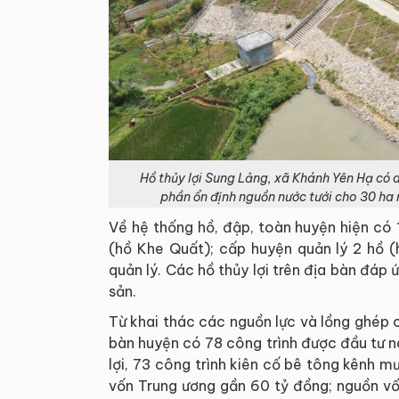
Hồ thủy lợi Sung Lảng, xã Khánh Yên Hạ có
phần ổn định nguồn nước tưới cho 30 ha 
Về hệ thống hồ, đập, toàn huyện hiện có 1
(hồ Khe Quất); cấp huyện quản lý 2 hồ (
quản lý. Các hồ thủy lợi trên địa bàn đáp 
sản.
Từ khai thác các nguồn lực và lồng ghép c
bàn huyện có 78 công trình được đầu tư n
lợi, 73 công trình kiên cố bê tông kênh m
vốn Trung ương gần 60 tỷ đồng; nguồn vố