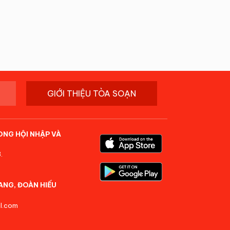
GIỚI THIỆU TÒA SOẠN
ONG HỘI NHẬP VÀ
.
ANG, ĐOÀN HIẾU
l.com