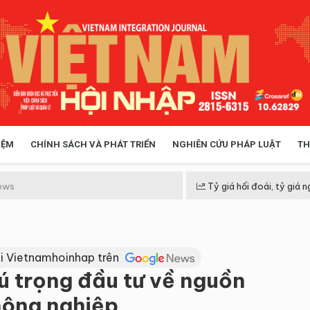
IỆM
CHÍNH SÁCH VÀ PHÁT TRIỂN
NGHIÊN CỨU PHÁP LUẬT
TH
HÓA XÃ HỘI
CHÍNH SÁCH
ews
Tỷ giá hối đoái, tỷ giá n
 TIỄN QUẢN LÝ
VIỆT NAM ĐIỂM ĐẾN
i Vietnamhoinhap trên
ú trọng đầu tư về nguồn
nông nghiệp