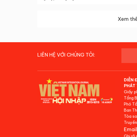
Xem thê
LIÊN HỆ VỚI CHÚNG TÔI:
DIỄN 
PHÁT 
Giấy p
Tổng B
Phó Tổ
Ban Th
Tòa so
Truyền
Email
Ghi rõ