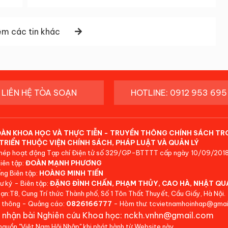
m các tin khác
LIÊN HỆ TÒA SOẠN
HOTLINE: 0912 953 695
ĐÀN KHOA HỌC VÀ THỰC TIỄN - TRUYỀN THÔNG CHÍNH SÁCH TR
TRIỂN THUỘC VIỆN CHÍNH SÁCH, PHÁP LUẬT VÀ QUẢN LÝ
hép hoạt động Tạp chí Điện tử số 329/GP-BTTTT cấp ngày 10/09/2018
iên tập:
ĐOÀN MẠNH PHƯƠNG
ng Biên tập:
HOÀNG MINH TIẾN
ư ký - Biên tập:
ĐẶNG ĐÌNH CHẤN, PHẠM THỦY, CAO HÀ, NHẬT QU
ạn:T8, Cung Trí thức Thành phố, Số 1 Tôn Thất Thuyết, Cầu Giấy, Hà Nội.
 thông - Quảng cáo:
0826166777
- Hòm thư: tcvietnamhoinhap@gmai
 nhận bài Nghiên cứu Khoa học: nckh.vnhn@gmail.com
 nguồn "Việt Nam Hội Nhập" khi phát hành từ Website này.