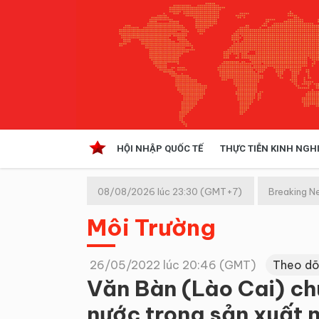
HỘI NHẬP QUỐC TẾ
THỰC TIỄN KINH NGH
HỘI NHẬP QUỐC TẾ
VĂN 
08/08/2026 lúc 23:30 (GMT+7)
Breaking N
Kinh tế hội nhập
Môi Trường
Doanh nghiệp
NGHIÊN CỨU PHÁP LUẬT
THỰC
26/05/2022 lúc 20:46 (GMT)
Theo dõ
Văn Bàn (Lào Cai) ch
nước trong sản xuất 