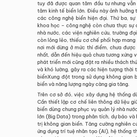
tuy đã được quan tâm đầu tư nhưng vẫn 
tâm kinh tế biển lớn. Điều này ảnh hưởng 
các công nghệ biển hiện đại. Thứ ba, sự
khoa học – công nghệ còn chưa thực sự ch
nhà nước, các viện nghiên cứu, trường đ
còn lỏng lẻo, thiếu cơ chế phối hợp mang 
nơi mới dừng ở mức thí điểm, chưa được 
nhất, dẫn đến hiệu quả chưa tương xứng vớ
phát triển mới cũng đặt ra nhiều thách th
và khó lường, gây ra các hiện tượng thời 
biểnXung đột trong sử dụng không gian bi
biển và năng lượng ngày càng gia tăng.
Trên cơ sở đó, việc xây dựng hệ thống dữ
Cần thiết lập cơ chế liên thông dữ liệu g
biển dùng chung phục vụ quản lý nhà nước
lớn (Big Data) trong phân tích, dự báo và
trị không gian biển. Tăng cường nghiên 
ứng dụng trí tuệ nhân tạo (AI), hệ thống 