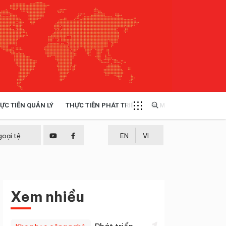
ỰC TIỄN QUẢN LÝ
THỰC TIỄN PHÁT TRIỂN
MULTIMEDIA
TÀI NGUYÊN - MÔI TRƯỜNG
goại tệ
EN
VI
THỰC TIỄN - KINH NGHIỆM
Xem nhiều