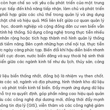
còn hạn chế so với yêu cầu phát triển của một trung
trực tiếp đến khả năng tiếp nhận, làm chủ và phát triển
 phối hợp giữa các chủ thể trong quản lý và ứng dụng
ặt chẽ và hiệu quả. Mối liên kết giữa cơ quan quản lý
ại học, doanh nghiệp và cộng đồng dân cư ven biển vẫn
tính hệ thống. Sử dụng công nghệ trong thực tiễn nhiều
nhân rộng hoặc tích hợp thành mô hình quản lý thống
i tiềm năng. Bên cạnh những hạn chế nội tại, thực tiễn
ức ngày càng phức tạp. Biến đổi khí hậu diễn biến nhanh
tiết cực đoan, nước biển dâng và suy thoái hệ sinh thái
ển giữa các ngành kinh tế như du lịch, thủy sản, cảng
 liệu biển thống nhất, đồng bộ là nhiệm vụ then chốt.
iữa các sở, ngành và địa phương, hình thành kho dữ liệu
 và phát triển kinh tế biển. Đẩy mạnh ứng dụng dữ liệu
 hỗ trợ ra quyết định, góp phần nâng cao hiệu quả quản
cứu các công nghệ đại dương mới, đồng thời đẩy mạnh
thông tin địa lý (GIS), viễn thám và các công nghệ giám