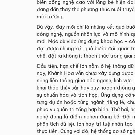
biển công nghệ cao với lồng bè hiện đạ
đang dần thay thế phương thức nuôi truyền
môi trường.
Dù vậy, đây mới chỉ là những kết quả bướ
công nghệ, nguồn nhân lực và mô hình qu
mới. Mặc dù việc ứng dụng khoa học – cô
đạt được những kết quả bước đầu quan trọ
chế, đặt ra không ít thách thức trong giai 
Đầu tiên, hạn chế lớn nằm ở hệ thống dữ 
nay, Khánh Hòa vẫn chưa xây dựng được m
năng liên thông giữa các ngành, lĩnh vực.
khai thác thủy sản hay quy hoạch không g
sự chuẩn hóa và tích hợp. Ứng dụng công
từng dự án hoặc từng ngành riêng lẻ, ch
phục vụ quản trị tổng hợp biển. Thứ hai,
nghệ đang là điểm nghẽn đáng kể. Đội n
phân tích dữ liệu lớn hay trí tuệ nhân tạ
thực tiễn. Cùng với đó, hệ thống cơ sở ngh