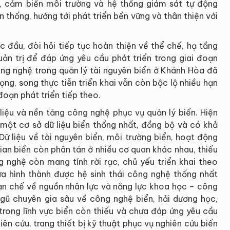
i, cảm biến môi trường và hệ thống giám sát tự động
 thống, hướng tới phát triển bền vững và thân thiện với
c đầu, đòi hỏi tiếp tục hoàn thiện về thể chế, hạ tầng
ản trị để đáp ứng yêu cầu phát triển trong giai đoạn
ng nghệ trong quản lý tài nguyên biển ở Khánh Hòa đã
ng, song thực tiễn triển khai vẫn còn bộc lộ nhiều hạn
đoạn phát triển tiếp theo.
liệu và nền tảng công nghệ phục vụ quản lý biển. Hiện
ột cơ sở dữ liệu biển thống nhất, đồng bộ và có khả
 Dữ liệu về tài nguyên biển, môi trường biển, hoạt động
ian biển còn phân tán ở nhiều cơ quan khác nhau, thiếu
 nghệ còn mang tính rời rạc, chủ yếu triển khai theo
ưa hình thành được hệ sinh thái công nghệ thống nhất
 hạn chế về nguồn nhân lực và năng lực khoa học – công
gũ chuyên gia sâu về công nghệ biển, hải dương học,
o trong lĩnh vực biển còn thiếu và chưa đáp ứng yêu cầu
iên cứu, trang thiết bị kỹ thuật phục vụ nghiên cứu biển