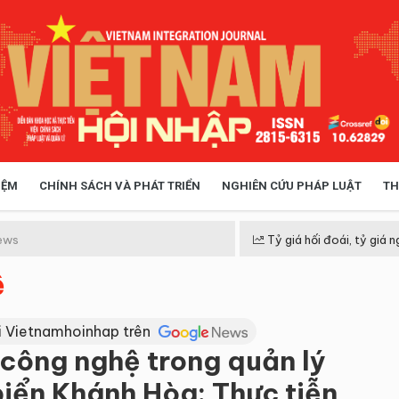
IỆM
CHÍNH SÁCH VÀ PHÁT TRIỂN
NGHIÊN CỨU PHÁP LUẬT
TH
HÓA XÃ HỘI
CHÍNH SÁCH
ews
Tỷ giá hối đoái, tỷ giá n
ệ
 TIỄN QUẢN LÝ
VIỆT NAM ĐIỂM ĐẾN
i Vietnamhoinhap trên
công nghệ trong quản lý
biển Khánh Hòa: Thực tiễn