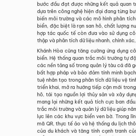
bước đầu đạt được những kết quả quan tr
dựa trên công nghệ hiện đại đang từng bư
biến môi trường và các mô hình phân tích 
biển, đặc biệt là rạn san hô, chất lượng 
hợp tác quốc tế còn đưa vào sử dụng côn
thập và phân tích dữ liệu nhanh, chính xác
Khánh Hòa cũng tăng cường ứng dụng côn
biển. Hệ thống quan trắc môi trường tự đ
các nền tảng số trong quản lý tàu cá đã 
bất hợp pháp và bảo đảm tính minh bạch 
tuệ nhân tạo trong phân tích dữ liệu vệ t
triển khai, mở ra hướng tiếp cận mới tron
hô, tái tạo nguồn lợi thủy sản và xây dựn
mang lại những kết quả tích cực ban đầu
trắc môi trường và quản lý dữ liệu giúp nâ
lực lên các khu vực biển ven bờ. Trong lĩn
mã QR, thực tế ảo và hệ thống du lịch t
của du khách và tăng tính cạnh tranh của