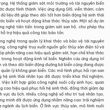
ọng. Hệ thống giám sát môi trường và tài nguyên biển
ớc được hình thành. Việc ứng dụng GIS, viễn thám, cảm
dữ liệu đã giúp theo dõi tốt hơn biến động hệ sinh thái
nước biển và hoạt động khai thác thủy sản. Một số dự án
g nghệ tiên tiến trong giám sát san hô, cho phép thu
, hỗ trợ hiệu quả công tác bảo tồn.
g nghệ trong quản lý khai thác và bảo vệ tài nguyên
ộng, công nghệ truy xuất nguồn gốc thủy sản điện tử và
góp phần nâng cao hiệu quả giám sát, hạn chế khai thác
trong hoạt động kinh tế biển. Nghiên cứu ứng dụng trí
inh và theo dõi biến động đường bờ biển cũng đang được
g quản lý không gian biển. Các mô hình phục hồi rạn san
g hệ sinh thái nhân tạo đã được triển khai thử nghiệm,
. Việc kết hợp giữa công nghệ nuôi cấy sinh học, quan
ng cao hiệu quả phục hồi hệ sinh thái, đồng thời giảm áp
h vực du lịch, nhiều công nghệ số như trí tuệ nhân tạo,
hông minh đã được ứng dụng nhằm nâng cao trải nghiệm
 ngành du lịch biển. Ở lĩnh vực thủy sản, mô hình nuôi