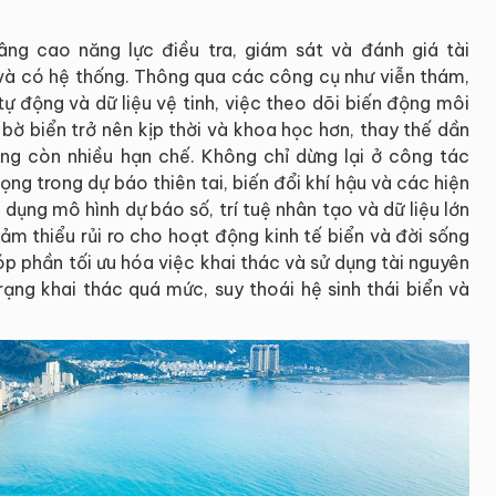
g cao năng lực điều tra, giám sát và đánh giá tài
 và có hệ thống. Thông qua các công cụ như viễn thám,
tự động và dữ liệu vệ tinh, việc theo dõi biến động môi
 bờ biển trở nên kịp thời và khoa học hơn, thay thế dần
ng còn nhiều hạn chế. Không chỉ dừng lại ở công tác
ng trong dự báo thiên tai, biến đổi khí hậu và các hiện
dụng mô hình dự báo số, trí tuệ nhân tạo và dữ liệu lớn
m thiểu rủi ro cho hoạt động kinh tế biển và đời sống
p phần tối ưu hóa việc khai thác và sử dụng tài nguyên
rạng khai thác quá mức, suy thoái hệ sinh thái biển và