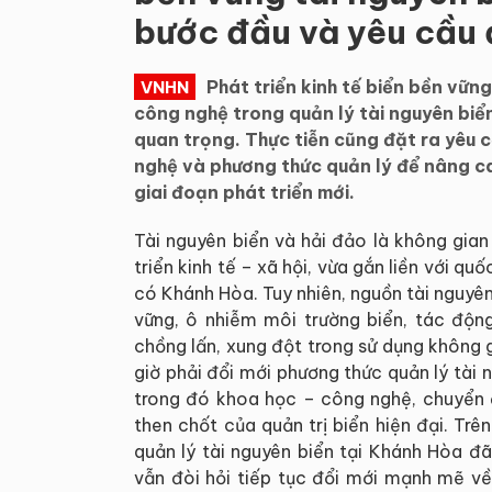
bước đầu và yêu cầu 
Phát triển kinh tế biển bền vữn
VNHN
công nghệ trong quản lý tài nguyên bi
quan trọng. Thực tiễn cũng đặt ra yêu c
nghệ và phương thức quản lý để nâng ca
giai đoạn phát triển mới.
Tài nguyên biển và hải đảo là không gian
triển kinh tế – xã hội, vừa gắn liền với q
có Khánh Hòa. Tuy nhiên, nguồn tài nguyên
vững, ô nhiễm môi trường biển, tác động
chồng lấn, xung đột trong sử dụng không g
giờ phải đổi mới phương thức quản lý tài 
trong đó khoa học – công nghệ, chuyển đ
then chốt của quản trị biển hiện đại. Tr
quản lý tài nguyên biển tại Khánh Hòa đ
vẫn đòi hỏi tiếp tục đổi mới mạnh mẽ về