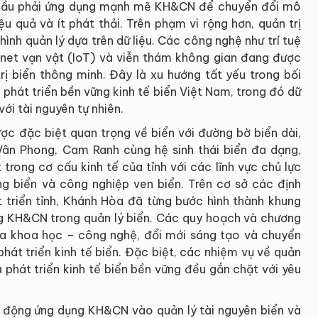
u cầu phải ứng dụng mạnh mẽ KH&CN để chuyển đổi mô
u quả và ít phát thải. Trên phạm vi rộng hơn, quản trị
nh quản lý dựa trên dữ liệu. Các công nghệ như trí tuệ
ternet vạn vật (IoT) và viễn thám không gian đang được
rị biển thông minh. Đây là xu hướng tất yếu trong bối
 phát triển bền vững kinh tế biển Việt Nam, trong đó dữ
ới tài nguyên tự nhiên.
ược đặc biệt quan trọng về biển với đường bờ biển dài,
 Vân Phong, Cam Ranh cùng hệ sinh thái biển đa dạng,
t trong cơ cấu kinh tế của tỉnh với các lĩnh vực chủ lực
cảng biển và công nghiệp ven biển. Trên cơ sở các định
triển tỉnh, Khánh Hòa đã từng bước hình thành khung
g KH&CN trong quản lý biển. Các quy hoạch và chương
của khoa học – công nghệ, đổi mới sáng tạo và chuyển
hát triển kinh tế biển. Đặc biệt, các nhiệm vụ về quản
à phát triển kinh tế biển bền vững đều gắn chặt với yêu
oạt động ứng dụng KH&CN vào quản lý tài nguyên biển và