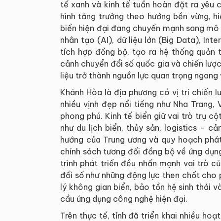
tế xanh và kinh tế tuần hoàn đặt ra yê
hình tăng trưởng theo hướng bền vững, hiệ
biển hiện đại đang chuyển mạnh sang mô hì
nhân tạo (AI), dữ liệu lớn (Big Data), In
tích hợp đồng bộ, tạo ra hệ thống quản t
cảnh chuyển đổi số quốc gia và chiến lược
liệu trở thành nguồn lực quan trọng ngang v
Khánh Hòa là địa phương có vị trí chiến l
nhiều vịnh đẹp nổi tiếng như Nha Trang,
phong phú. Kinh tế biển giữ vai trò trụ cộ
như du lịch biển, thủy sản, logistics – 
hướng của Trung ương và quy hoạch phát 
chính sách tương đối đồng bộ về ứng dụn
trình phát triển đều nhấn mạnh vai trò 
đổi số như những động lực then chốt cho p
lý không gian biển, bảo tồn hệ sinh thái v
cầu ứng dụng công nghệ hiện đại.
Trên thực tế, tỉnh đã triển khai nhiều h