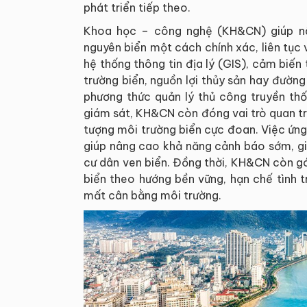
phát triển tiếp theo.
Khoa học – công nghệ (KH&CN) giúp nân
nguyên biển một cách chính xác, liên tục
hệ thống thông tin địa lý (GIS), cảm biến 
trường biển, nguồn lợi thủy sản hay đường
phương thức quản lý thủ công truyền thố
giám sát, KH&CN còn đóng vai trò quan trọ
tượng môi trường biển cực đoan. Việc ứng 
giúp nâng cao khả năng cảnh báo sớm, giả
cư dân ven biển. Đồng thời, KH&CN còn gó
biển theo hướng bền vững, hạn chế tình t
mất cân bằng môi trường.