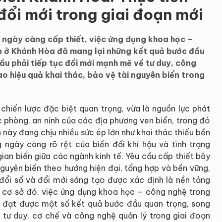
đổi mới trong giai đoạn mới
g ngày càng cấp thiết, việc ứng dụng khoa học –
ển ở Khánh Hòa đã mang lại những kết quả bước đầu
ầu phải tiếp tục đổi mới mạnh mẽ về tư duy, công
o hiệu quả khai thác, bảo vệ tài nguyên biển trong
 chiến lược đặc biệt quan trọng, vừa là nguồn lực phát
uốc phòng, an ninh của các địa phương ven biển, trong đó
 này đang chịu nhiều sức ép lớn như khai thác thiếu bền
 ngày càng rõ rệt của biến đổi khí hậu và tình trạng
ian biển giữa các ngành kinh tế. Yêu cầu cấp thiết bây
nguyên biển theo hướng hiện đại, tổng hợp và bền vững,
ổi số và đổi mới sáng tạo được xác định là nền tảng
ên cơ sở đó, việc ứng dụng khoa học – công nghệ trong
ã đạt được một số kết quả bước đầu quan trọng, song
 tư duy, cơ chế và công nghệ quản lý trong giai đoạn