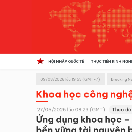
HỘI NHẬP QUỐC TẾ
THỰC TIỄN KINH NGH
HỘI NHẬP QUỐC TẾ
VĂN 
09/08/2026 lúc 19:53 (GMT+7)
Breaking N
Kinh tế hội nhập
Khoa học công ngh
Doanh nghiệp
NGHIÊN CỨU PHÁP LUẬT
THỰC
27/05/2026 lúc 08:23 (GMT)
Theo dõ
Ứng dụng khoa học – 
bền vững tài nguyên 