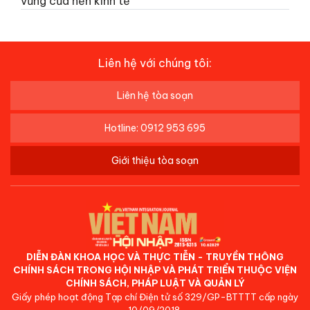
vững của nền kinh tế
Liên hệ với chúng tôi:
Liên hệ tòa soạn
Hotline: 0912 953 695
Giới thiệu tòa soạn
DIỄN ĐÀN KHOA HỌC VÀ THỰC TIỄN - TRUYỀN THÔNG
CHÍNH SÁCH TRONG HỘI NHẬP VÀ PHÁT TRIỂN THUỘC VIỆN
CHÍNH SÁCH, PHÁP LUẬT VÀ QUẢN LÝ
Giấy phép hoạt động Tạp chí Điện tử số 329/GP-BTTTT cấp ngày