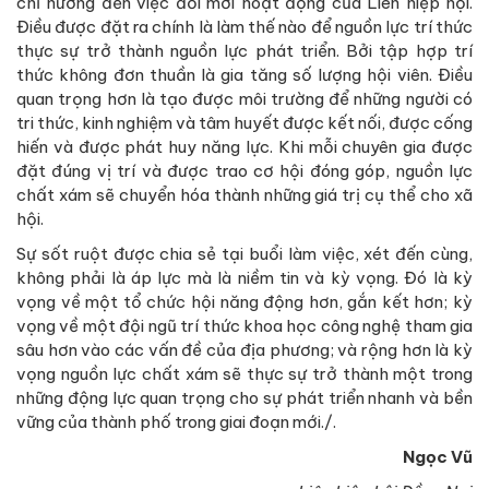
chỉ hướng đến việc đổi mới hoạt động của Liên hiệp hội.
Điều được đặt ra chính là làm thế nào để nguồn lực trí thức
thực sự trở thành nguồn lực phát triển. Bởi tập hợp trí
thức không đơn thuần là gia tăng số lượng hội viên. Điều
quan trọng hơn là tạo được môi trường để những người có
tri thức, kinh nghiệm và tâm huyết được kết nối, được cống
hiến và được phát huy năng lực. Khi mỗi chuyên gia được
đặt đúng vị trí và được trao cơ hội đóng góp, nguồn lực
chất xám sẽ chuyển hóa thành những giá trị cụ thể cho xã
hội.
Sự sốt ruột được chia sẻ tại buổi làm việc, xét đến cùng,
không phải là áp lực mà là niềm tin và kỳ vọng. Đó là kỳ
vọng về một tổ chức hội năng động hơn, gắn kết hơn; kỳ
vọng về một đội ngũ trí thức khoa học công nghệ tham gia
sâu hơn vào các vấn đề của địa phương; và rộng hơn là kỳ
vọng nguồn lực chất xám sẽ thực sự trở thành một trong
những động lực quan trọng cho sự phát triển nhanh và bền
vững của thành phố trong giai đoạn mới./.
Ngọc Vũ