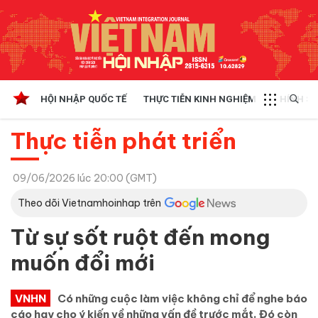
HỘI NHẬP QUỐC TẾ
THỰC TIỄN KINH NGHIỆM
CHÍNH SÁ
Thực tiễn phát triển
09/06/2026 lúc 20:00 (GMT)
Theo dõi Vietnamhoinhap trên
Từ sự sốt ruột đến mong
muốn đổi mới
VNHN
Có những cuộc làm việc không chỉ để nghe báo
cáo hay cho ý kiến về những vấn đề trước mắt. Đó còn