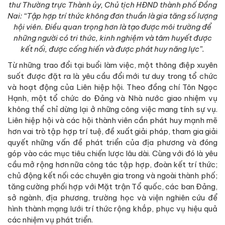
thư Thường trực Thành ủy, Chủ tịch HĐND thành phố Đồng
Nai: “Tập hợp trí thức không đơn thuần là gia tăng số lượng
hội viên. Điều quan trọng hơn là tạo được môi trường để
những người có tri thức, kinh nghiệm và tâm huyết được
kết nối, được cống hiến và được phát huy năng lực”.
Từ những trao đổi tại buổi làm việc, một thông điệp xuyên
suốt được đặt ra là yêu cầu đổi mới tư duy trong tổ chức
và hoạt động của Liên hiệp hội. Theo đồng chí Tôn Ngọc
Hạnh, một tổ chức do Đảng và Nhà nước giao nhiệm vụ
không thể chỉ dừng lại ở những công việc mang tính sự vụ.
Liên hiệp hội và các hội thành viên cần phát huy mạnh mẽ
hơn vai trò tập hợp trí tuệ, đề xuất giải pháp, tham gia giải
quyết những vấn đề phát triển của địa phương và đóng
góp vào các mục tiêu chiến lược lâu dài. Cùng với đó là yêu
cầu mở rộng hơn nữa công tác tập hợp, đoàn kết trí thức;
chủ động kết nối các chuyên gia trong và ngoài thành phố;
tăng cường phối hợp với Mặt trận Tổ quốc, các ban Đảng,
sở ngành, địa phương, trường học và viện nghiên cứu để
hình thành mạng lưới trí thức rộng khắp, phục vụ hiệu quả
các nhiệm vụ phát triển.