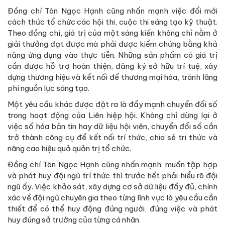
Đồng chí Tôn Ngọc Hạnh cũng nhấn mạnh việc đổi mới
cách thức tổ chức các hội thi, cuộc thi sáng tạo kỹ thuật.
Theo đồng chí, giá trị của một sáng kiến không chỉ nằm ở
giải thưởng đạt được mà phải được kiểm chứng bằng khả
năng ứng dụng vào thực tiễn. Những sản phẩm có giá trị
cần được hỗ trợ hoàn thiện, đăng ký sở hữu trí tuệ, xây
dựng thương hiệu và kết nối để thương mại hóa, tránh lãng
phí nguồn lực sáng tạo.
Một yêu cầu khác được đặt ra là đẩy mạnh chuyển đổi số
trong hoạt động của Liên hiệp hội. Không chỉ dừng lại ở
việc số hóa bản tin hay dữ liệu hội viên, chuyển đổi số cần
trở thành công cụ để kết nối trí thức, chia sẻ tri thức và
nâng cao hiệu quả quản trị tổ chức.
Đồng chí Tôn Ngọc Hạnh cũng nhấn mạnh: muốn tập hợp
và phát huy đội ngũ trí thức thì trước hết phải hiểu rõ đội
ngũ ấy. Việc khảo sát, xây dựng cơ sở dữ liệu đầy đủ, chính
xác về đội ngũ chuyên gia theo từng lĩnh vực là yêu cầu cần
thiết để có thể huy động đúng người, đúng việc và phát
huy đúng sở trường của từng cá nhân.