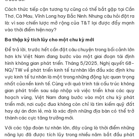
Cách thức tiếp cận tương tự cũng có thể bắt gặp tại Cần
Thơ, Cà Mau, Vĩnh Long hay Bắc Ninh. Nhưng câu hỏi đặt ra
là: vì sao chiến lược mở rộng của T&T lại được đẩy mạnh
vào thời điểm hiện nay?
Ba thập kỷ tích lũy cho một chu kỳ mới
Để trả lời, trước hết cần đặt câu chuyện trong bối cảnh lớn
hơn khi Việt Nam đang bước vào một giai đoạn tái định
hình không gian phát triển. Tháng 5/2025, Nghị quyết 68-
NQ/TW về phát triển kinh tế tư nhân lần đầu xác định khu
vực kinh tế tư nhân là một trong những động lực quan trọng
nhất của nền kinh tế. Cùng với quá trình tái cấu trúc không
gian phát triển sau sáp nhập và việc triển khai các quy
hoạch vùng, Việt Nam đang bước vào một chu kỳ phát
triển mới, nơi cuộc đua không còn chỉ là tìm kiếm quỹ đất
hay dự án đơn lẻ, mà là xác định những địa bàn có thể trở
thành các cực tăng trưởng mới.
Với các tập đoàn tư nhân lớn, đây cũng là thời điểm những
năng lực đã được tích lũy trong nhiều năm bắt đầu phát