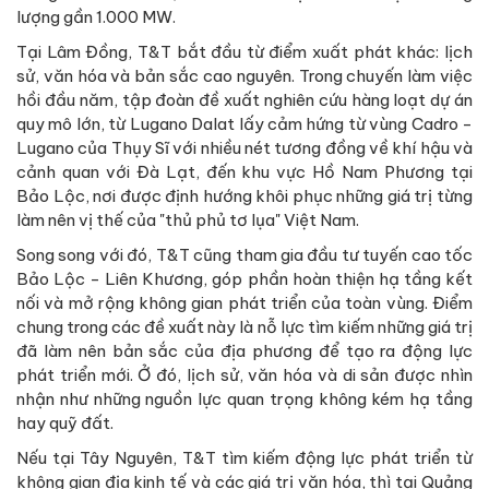
lượng gần 1.000 MW.
Tại Lâm Đồng, T&T bắt đầu từ điểm xuất phát khác: lịch
sử, văn hóa và bản sắc cao nguyên. Trong chuyến làm việc
hồi đầu năm, tập đoàn đề xuất nghiên cứu hàng loạt dự án
quy mô lớn, từ Lugano Dalat lấy cảm hứng từ vùng Cadro -
Lugano của Thụy Sĩ với nhiều nét tương đồng về khí hậu và
cảnh quan với Đà Lạt, đến khu vực Hồ Nam Phương tại
Bảo Lộc, nơi được định hướng khôi phục những giá trị từng
làm nên vị thế của "thủ phủ tơ lụa" Việt Nam.
Song song với đó, T&T cũng tham gia đầu tư tuyến cao tốc
Bảo Lộc - Liên Khương, góp phần hoàn thiện hạ tầng kết
nối và mở rộng không gian phát triển của toàn vùng. Điểm
chung trong các đề xuất này là nỗ lực tìm kiếm những giá trị
đã làm nên bản sắc của địa phương để tạo ra động lực
phát triển mới. Ở đó, lịch sử, văn hóa và di sản được nhìn
nhận như những nguồn lực quan trọng không kém hạ tầng
hay quỹ đất.
Nếu tại Tây Nguyên, T&T tìm kiếm động lực phát triển từ
không gian địa kinh tế và các giá trị văn hóa, thì tại Quảng