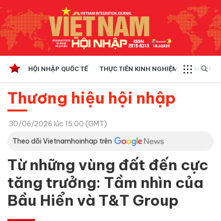
HỘI NHẬP QUỐC TẾ
THỰC TIỄN KINH NGHIỆM
CHÍNH SÁ
Thương hiệu hội nhập
30/06/2026 lúc 15:00 (GMT)
Theo dõi Vietnamhoinhap trên
Từ những vùng đất đến cực
tăng trưởng: Tầm nhìn của
Bầu Hiển và T&T Group