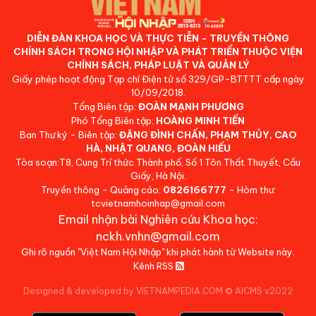
DIỄN ĐÀN KHOA HỌC VÀ THỰC TIỄN - TRUYỀN THÔNG
CHÍNH SÁCH TRONG HỘI NHẬP VÀ PHÁT TRIỂN THUỘC VIỆN
CHÍNH SÁCH, PHÁP LUẬT VÀ QUẢN LÝ
Giấy phép hoạt động Tạp chí Điện tử số 329/GP-BTTTT cấp ngày
10/09/2018.
Tổng Biên tập:
ĐOÀN MẠNH PHƯƠNG
Phó Tổng Biên tập:
HOÀNG MINH TIẾN
Ban Thư ký - Biên tập:
ĐẶNG ĐÌNH CHẤN, PHẠM THỦY, CAO
HÀ, NHẬT QUANG, ĐOÀN HIẾU
Tòa soạn:T8, Cung Trí thức Thành phố, Số 1 Tôn Thất Thuyết, Cầu
Giấy, Hà Nội.
Truyền thông - Quảng cáo:
0826166777
- Hòm thư:
tcvietnamhoinhap@gmail.com
Email nhận bài Nghiên cứu Khoa học:
nckh.vnhn@gmail.com
Ghi rõ nguồn "Việt Nam Hội Nhập" khi phát hành từ Website này.
Kênh RSS
Designed & developed by VIETNAMPEDIA.COM
©
AICMS v2022