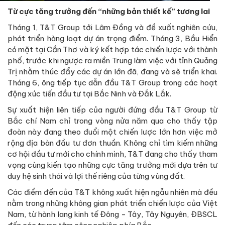
Từ cực tăng trưởng đến “những bản thiết kế” tương lai
Tháng 1, T&T Group tới Lâm Đồng và đề xuất nghiên cứu,
phát triển hàng loạt dự án trọng điểm. Tháng 3, Bầu Hiển
có mặt tại Cần Thơ và ký kết hợp tác chiến lược với thành
phố, trước khi ngược ra miền Trung làm việc với tỉnh Quảng
Trị nhằm thúc đẩy các dự án lớn đã, đang và sẽ triển khai.
Tháng 6, ông tiếp tục dẫn đầu T&T Group trong các hoạt
động xúc tiến đầu tư tại Bắc Ninh và Đắk Lắk.
Sự xuất hiện liên tiếp của người đứng đầu T&T Group từ
Bắc chí Nam chỉ trong vòng nửa năm qua cho thấy tập
đoàn này đang theo đuổi một chiến lược lớn hơn việc mở
rộng địa bàn đầu tư đơn thuần. Không chỉ tìm kiếm những
cơ hội đầu tư mới cho chính mình, T&T đang cho thấy tham
vọng cùng kiến tạo những cực tăng trưởng mới dựa trên tư
duy hệ sinh thái và lợi thế riêng của từng vùng đất.
Các điểm đến của T&T không xuất hiện ngẫu nhiên mà đều
nằm trong những không gian phát triển chiến lược của Việt
Nam, từ hành lang kinh tế Đông - Tây, Tây Nguyên, ĐBSCL