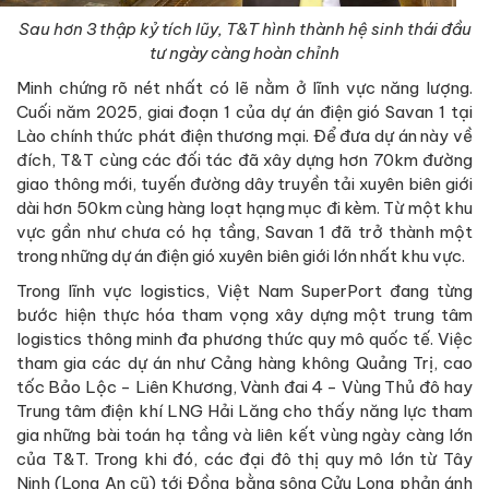
Sau hơn 3 thập kỷ tích lũy, T&T hình thành hệ sinh thái đầu
tư ngày càng hoàn chỉnh
Minh chứng rõ nét nhất có lẽ nằm ở lĩnh vực năng lượng.
Cuối năm 2025, giai đoạn 1 của dự án điện gió Savan 1 tại
Lào chính thức phát điện thương mại. Để đưa dự án này về
đích, T&T cùng các đối tác đã xây dựng hơn 70km đường
giao thông mới, tuyến đường dây truyền tải xuyên biên giới
dài hơn 50km cùng hàng loạt hạng mục đi kèm. Từ một khu
vực gần như chưa có hạ tầng, Savan 1 đã trở thành một
trong những dự án điện gió xuyên biên giới lớn nhất khu vực.
Trong lĩnh vực logistics, Việt Nam SuperPort đang từng
bước hiện thực hóa tham vọng xây dựng một trung tâm
logistics thông minh đa phương thức quy mô quốc tế. Việc
tham gia các dự án như Cảng hàng không Quảng Trị, cao
tốc Bảo Lộc - Liên Khương, Vành đai 4 - Vùng Thủ đô hay
Trung tâm điện khí LNG Hải Lăng cho thấy năng lực tham
gia những bài toán hạ tầng và liên kết vùng ngày càng lớn
của T&T. Trong khi đó, các đại đô thị quy mô lớn từ Tây
Ninh (Long An cũ) tới Đồng bằng sông Cửu Long phản ánh