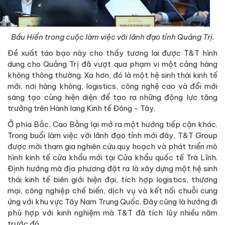
Bầu Hiển trong cuộc làm việc với lãnh đạo tỉnh Quảng Trị.
Đề xuất táo bạo này cho thấy tương lai được T&T hình
dung cho Quảng Trị đã vượt qua phạm vi một cảng hàng
không thông thường. Xa hơn, đó là một hệ sinh thái kinh tế
mới, nơi hàng không, logistics, công nghệ cao và đổi mới
sáng tạo cùng hiện diện để tạo ra những động lực tăng
trưởng trên Hành lang Kinh tế Đông - Tây.
Ở phía Bắc, Cao Bằng lại mở ra một hướng tiếp cận khác.
Trong buổi làm việc với lãnh đạo tỉnh mới đây, T&T Group
được mời tham gia nghiên cứu quy hoạch và phát triển mô
hình kinh tế cửa khẩu mới tại Cửa khẩu quốc tế Trà Lĩnh.
Định hướng mà địa phương đặt ra là xây dựng một hệ sinh
thái kinh tế biên giới hiện đại, tích hợp logistics, thương
mại, công nghiệp chế biến, dịch vụ và kết nối chuỗi cung
ứng với khu vực Tây Nam Trung Quốc. Đây cũng là hướng đi
phù hợp với kinh nghiệm mà T&T đã tích lũy nhiều năm
trước đó.