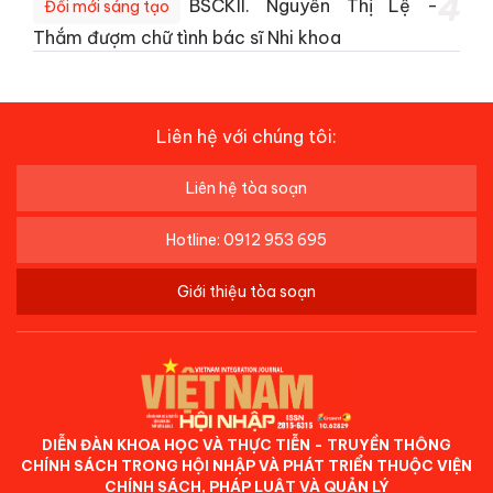
4
BSCKII. Nguyễn Thị Lệ -
Đổi mới sáng tạo
Thắm đượm chữ tình bác sĩ Nhi khoa
Liên hệ với chúng tôi:
Liên hệ tòa soạn
Hotline: 0912 953 695
Giới thiệu tòa soạn
DIỄN ĐÀN KHOA HỌC VÀ THỰC TIỄN - TRUYỀN THÔNG
CHÍNH SÁCH TRONG HỘI NHẬP VÀ PHÁT TRIỂN THUỘC VIỆN
CHÍNH SÁCH, PHÁP LUẬT VÀ QUẢN LÝ