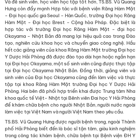
Và để sinh viên, học viên học tập tốt hơn, TS.BS. Vũ Quang
Hưng còn đẩy mạnh Hợp tác với bệnh viện Răng Hàm Mặt
- Đại học quốc gia Seoul - Hàn Quốc, trường Đại học Răng
Hàm Mặt - Đại học Brest - Cộng hòa Pháp. Đặc biệt là
hợp tác với trường Đại học Răng Hàm Mặt - đại học
Okayama - Nhật Bản đã mang lại hiệu quả cao trong Đào
tạo, nghiên cứu khoa học và chuyển giao công nghệ. Hầu
hết các giảng viên của khoa Răng Hàm Mặt trường Đại học
Y Dược Hải Phòng đã được đào tạo dài hạn hoặc ngắn hạn
tại Đại học Okayama, một số sinh viên cũng được thực tập
tại Đại học Okayama Nhật Bản. Đồng thời, giảng viên và
sinh viên của Đại học Okayama cũng đến làm việc và thực
tập tại khoa Răng Hàm Mặt trường Đại học Y Dược Hải
Phòng. Hai bên đã phối hợp triển khai được Trung tâm Nha
khoa quốc tế Việt- Nhật tại Bênh viên Đai học Y Hải Phòng
để khám chữa bệnh cho người Nhật Bản, người nước ngoài
làm việc tại Việt Nam và người Việt Nam theo yêu cầu.
TS.BS. Vũ Quang Hưng được người bệnh trong, ngoài Thành
phố Hải Phòng biết đến là bác sĩ tận tâm, giàu kinh nghiệm
trong công tác khám bệnh, chữa bệnh tại Bệnh viện ĐH Y