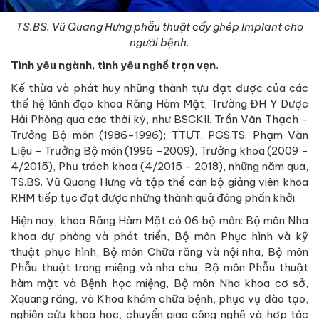
TS.BS. Vũ Quang Hưng phẫu thuật cấy ghép Implant cho
người bệnh.
Tình yêu ngành, tình yêu nghề trọn vẹn.
Kế thừa và phát huy những thành tựu đạt được của các
thế hệ lãnh đạo khoa Răng Hàm Mặt, Trường ĐH Y Dược
Hải Phòng qua các thời kỳ, như BSCKII. Trần Văn Thạch -
Trưởng Bộ môn (1986-1996); TTƯT, PGS.TS. Phạm Văn
Liệu - Trưởng Bộ môn (1996 -2009), Trưởng khoa (2009 -
4/2015), Phụ trách khoa (4/2015 - 2018), những năm qua,
TS.BS. Vũ Quang Hưng và tập thể cán bộ giảng viên khoa
RHM tiếp tục đạt được những thành quả đáng phấn khởi.
Hiện nay, khoa Răng Hàm Mặt có 06 bộ môn: Bộ môn Nha
khoa dự phòng và phát triển, Bộ môn Phục hình và kỹ
thuật phục hình, Bộ môn Chữa răng và nội nha, Bộ môn
Phẫu thuật trong miệng và nha chu, Bộ môn Phẫu thuật
hàm mặt và Bệnh học miệng, Bộ môn Nha khoa cơ sở,
Xquang răng, và Khoa khám chữa bệnh, phục vụ đào tạo,
nghiên cứu khoa học, chuyển giao công nghệ và hợp tác