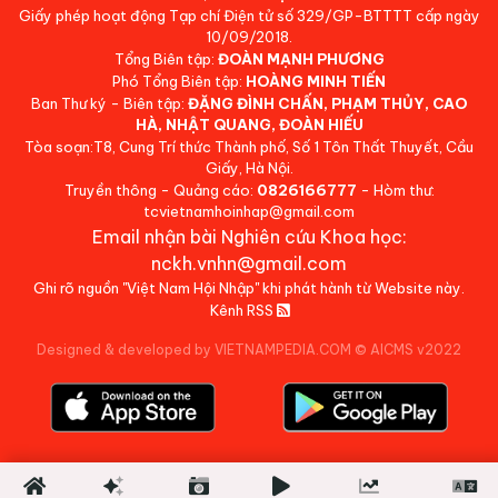
Giấy phép hoạt động Tạp chí Điện tử số 329/GP-BTTTT cấp ngày
10/09/2018.
Tổng Biên tập:
ĐOÀN MẠNH PHƯƠNG
Phó Tổng Biên tập:
HOÀNG MINH TIẾN
Ban Thư ký - Biên tập:
ĐẶNG ĐÌNH CHẤN, PHẠM THỦY, CAO
HÀ, NHẬT QUANG, ĐOÀN HIẾU
Tòa soạn:T8, Cung Trí thức Thành phố, Số 1 Tôn Thất Thuyết, Cầu
Giấy, Hà Nội.
Truyền thông - Quảng cáo:
0826166777
- Hòm thư:
tcvietnamhoinhap@gmail.com
Email nhận bài Nghiên cứu Khoa học:
nckh.vnhn@gmail.com
Ghi rõ nguồn "Việt Nam Hội Nhập" khi phát hành từ Website này.
Kênh RSS
Designed & developed by VIETNAMPEDIA.COM
©
AICMS v2022