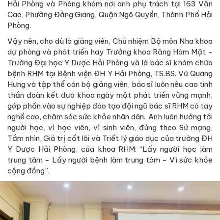
Hải Phòng và Phòng khám nơi anh phụ trách tại 163 Văn
Cao, Phường Đằng Giang, Quận Ngô Quyền, Thành Phố Hải
Phòng.
Vậy nên, cho dù là giảng viên, Chủ nhiệm Bộ môn Nha khoa
dự phòng và phát triển hay Trưởng khoa Răng Hàm Mặt -
Trường Đại học Y Dược Hải Phòng và là bác sĩ khám chữa
bệnh RHM tại Bệnh viện ĐH Y Hải Phòng, TS.BS. Vũ Quang
Hưng và tập thể cán bộ giảng viên, bác sĩ luôn nêu cao tinh
thần đoàn kết đưa khoa ngày một phát triển vững mạnh,
góp phần vào sự nghiệp đào tạo đội ngũ bác sĩ RHM có tay
nghề cao, chăm sóc sức khỏe nhân dân. Anh luôn hướng tới
người học, vì học viên, vì sinh viên, đúng theo Sứ mạng,
Tầm nhìn, Giá trị cốt lõi và Triết lý giáo dục của trường ĐH
Y Dược Hải Phòng, của khoa RHM: “Lấy người học làm
trung tâm - Lấy người bệnh làm trung tâm - Vì sức khỏe
cộng đồng”.