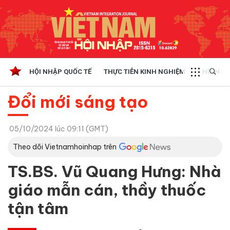
HỘI NHẬP QUỐC TẾ
THỰC TIỄN KINH NGHIỆM
CHÍNH SÁ
Đổi mới sáng tạo
05/10/2024 lúc 09:11 (GMT)
Theo dõi Vietnamhoinhap trên
TS.BS. Vũ Quang Hưng: Nhà
giáo mẫn cán, thầy thuốc
tận tâm