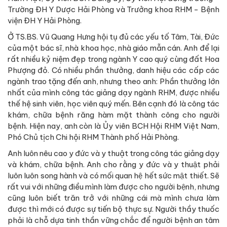
Trường ĐH Y Dược Hải Phòng và Trưởng khoa RHM - Bệnh
viện ĐH Y Hải Phòng.
Ở TS.BS. Vũ Quang Hưng hội tụ đủ các yếu tố Tâm, Tài, Đức
của một bác sĩ, nhà khoa học, nhà giáo mẫn cán. Anh để lại
rất nhiều kỷ niệm đẹp trong ngành Y cao quý cùng đất Hoa
Phượng đỏ. Có nhiều phần thưởng, danh hiệu các cấp các
ngành trao tặng đến anh, nhưng theo anh: Phần thưởng lớn
nhất của mình công tác giảng dạy ngành RHM, được nhiều
thế hệ sinh viên, học viên quý mến. Bên cạnh đó là công tác
khám, chữa bệnh răng hàm mặt thành công cho người
bệnh. Hiện nay, anh còn là Ủy viên BCH Hội RHM Việt Nam,
Phó Chủ tịch Chi hội RHM Thành phố Hải Phòng.
Anh luôn nêu cao y đức và y thuật trong công tác giảng dạy
và khám, chữa bệnh. Anh cho rằng y đức và y thuật phải
luôn luôn song hành và có mối quan hệ hết sức mật thiết. Sẽ
rất vui với những điều mình làm được cho người bệnh, nhưng
cũng luôn biết trăn trở với những cái mà mình chưa làm
được thì mới có được sự tiến bộ thực sự. Người thầy thuốc
phải là chỗ dựa tinh thần vững chắc để người bệnh an tâm