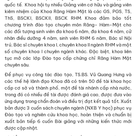
quốc tế. Khoa hội tụ nhiều Giảng viên cơ hữu và giảng viên
kiêm nhiệm của Khoa Răng Hàm Mặt là các GS, PGS, TS,
ThS, BSCKI, BSCKII, BSCK RHM. Khoa đảm bảo tốt
chương trình đào tạo chuyên môn Răng- Hàm-Mặt cho
các đối tượng sinh viên đa khoa 6 năm, đa khoa 4 năm, cử
nhân điều dưỡng 4 năm, sinh viên RHM 6 năm, Bác sĩ Nội
trú, Bác sĩ chuyên khoa I, chuyên khoa II ngành RHM và một
số chuyên khoa I chuyên ngành khác. Đặc biệt, khoa liên
tục mở các lớp Đào tạo cấp chứng chỉ Răng Hàm Mặt
chuyên sâu.
Để phục vụ công tác đào tạo, TS.BS. Vũ Quang Hưng và
các thế hệ lãnh đạo Khoa đã có trên 50 đề tài khoa học
cấp cơ sờ và thành phố, một đề tài nhánh cấp nhà nước,
trong đó có nhiều đề tài được đánh giá cao, được đưa vào
ứng dụng trong chẩn đoán và điều trị đạt kết quả tốt. Xuất
bản được 3 cuốn sách chuyên ngành (NXB Y học) phục vụ
Đào tạo và nghiên cứu khoa học, hoàn thiện và chuẩn bị
xuất bản tiếp 6 cuốn Bài giảng với những kiến thức mới
được cập nhật.