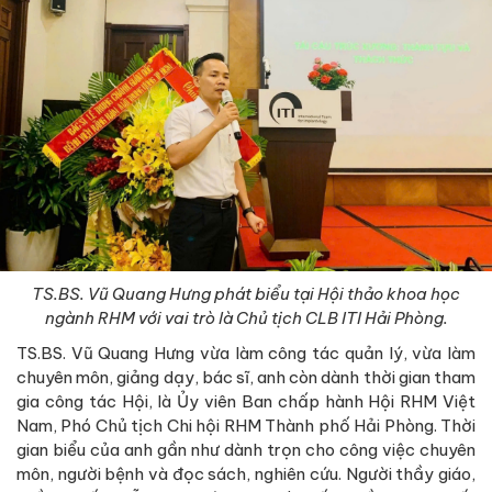
TS.BS. Vũ Quang Hưng phát biểu tại Hội thảo khoa học
ngành RHM với vai trò là Chủ tịch CLB ITI Hải Phòng.
TS.BS. Vũ Quang Hưng vừa làm công tác quản lý, vừa làm
chuyên môn, giảng dạy, bác sĩ, anh còn dành thời gian tham
gia công tác Hội, là Ủy viên Ban chấp hành Hội RHM Việt
Nam, Phó Chủ tịch Chi hội RHM Thành phố Hải Phòng. Thời
gian biểu của anh gần như dành trọn cho công việc chuyên
môn, người bệnh và đọc sách, nghiên cứu. Người thầy giáo,