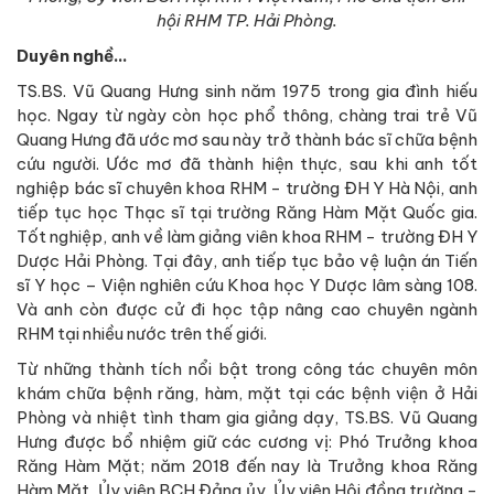
hội RHM TP. Hải Phòng.
Duyên nghề…
TS.BS. Vũ Quang Hưng sinh năm 1975 trong gia đình hiếu
học. Ngay từ ngày còn học phổ thông, chàng trai trẻ Vũ
Quang Hưng đã ước mơ sau này trở thành bác sĩ chữa bệnh
cứu người. Ước mơ đã thành hiện thực, sau khi anh tốt
nghiệp bác sĩ chuyên khoa RHM - trường ĐH Y Hà Nội, anh
tiếp tục học Thạc sĩ tại trường Răng Hàm Mặt Quốc gia.
Tốt nghiệp, anh về làm giảng viên khoa RHM - trường ĐH Y
Dược Hải Phòng. Tại đây, anh tiếp tục bảo vệ luận án Tiến
sĩ Y học – Viện nghiên cứu Khoa học Y Dược lâm sàng 108.
Và anh còn được cử đi học tập nâng cao chuyên ngành
RHM tại nhiều nước trên thế giới.
Từ những thành tích nổi bật trong công tác chuyên môn
khám chữa bệnh răng, hàm, mặt tại các bệnh viện ở Hải
Phòng và nhiệt tình tham gia giảng dạy, TS.BS. Vũ Quang
Hưng được bổ nhiệm giữ các cương vị: Phó Trưởng khoa
Răng Hàm Mặt; năm 2018 đến nay là Trưởng khoa Răng
Hàm Mặt, Ủy viên BCH Đảng ủy, Ủy viên Hội đồng trường -