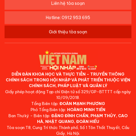
Liên hệ tòa soạn
Hotline: 0912 953 695
Giới thiệu tòa soạn
DIỄN ĐÀN KHOA HỌC VÀ THỰC TIỄN - TRUYỀN THÔNG
CHÍNH SÁCH TRONG HỘI NHẬP VÀ PHÁT TRIỂN THUỘC VIỆN
CHÍNH SÁCH, PHÁP LUẬT VÀ QUẢN LÝ
Giấy phép hoạt động Tạp chí Điện tử số 329/GP-BTTTT cấp ngày
10/09/2018.
Tổng Biên tập:
ĐOÀN MẠNH PHƯƠNG
Phó Tổng Biên tập:
HOÀNG MINH TIẾN
Ban Thư ký - Biên tập:
ĐẶNG ĐÌNH CHẤN, PHẠM THỦY, CAO
HÀ, NHẬT QUANG, ĐOÀN HIẾU
Tòa soạn:T8, Cung Trí thức Thành phố, Số 1 Tôn Thất Thuyết, Cầu
Giấy, Hà Nội.