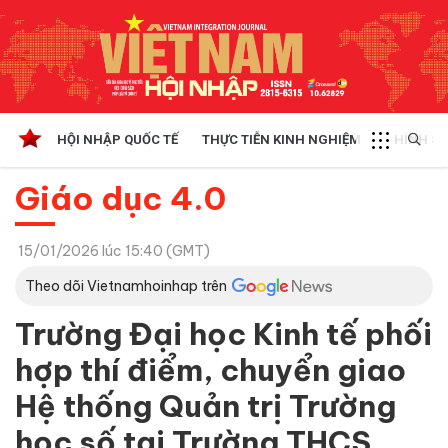
HỘI NHẬP QUỐC TẾ
THỰC TIỄN KINH NGHIỆM
CHÍNH SÁ
Giáo dục 4.0
15/01/2026 lúc 15:40 (GMT)
Theo dõi Vietnamhoinhap trên
Trường Đại học Kinh tế phối
hợp thí điểm, chuyển giao
Hệ thống Quản trị Trường
học số tại Trường THCS