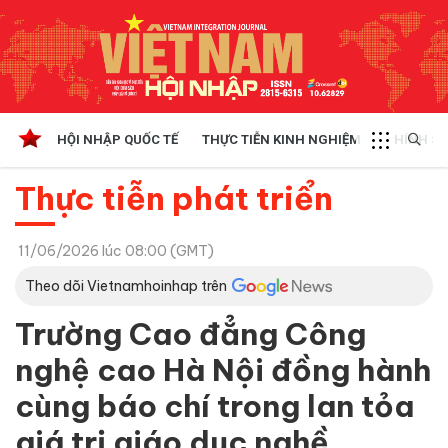
HỘI NHẬP QUỐC TẾ
THỰC TIỄN KINH NGHIỆM
CHÍNH SÁ
Thực tiễn phát triển
11/06/2026 lúc 08:00 (GMT)
Theo dõi Vietnamhoinhap trên
Trường Cao đẳng Công
nghệ cao Hà Nội đồng hành
cùng báo chí trong lan tỏa
giá trị giáo dục nghề