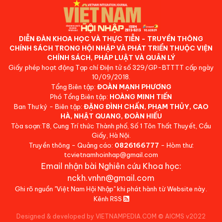
DIỄN ĐÀN KHOA HỌC VÀ THỰC TIỄN - TRUYỀN THÔNG
CHÍNH SÁCH TRONG HỘI NHẬP VÀ PHÁT TRIỂN THUỘC VIỆN
CHÍNH SÁCH, PHÁP LUẬT VÀ QUẢN LÝ
Giấy phép hoạt động Tạp chí Điện tử số 329/GP-BTTTT cấp ngày
10/09/2018.
Tổng Biên tập:
ĐOÀN MẠNH PHƯƠNG
Phó Tổng Biên tập:
HOÀNG MINH TIẾN
Ban Thư ký - Biên tập:
ĐẶNG ĐÌNH CHẤN, PHẠM THỦY, CAO
HÀ, NHẬT QUANG, ĐOÀN HIẾU
Tòa soạn:T8, Cung Trí thức Thành phố, Số 1 Tôn Thất Thuyết, Cầu
Giấy, Hà Nội.
Truyền thông - Quảng cáo:
0826166777
- Hòm thư:
tcvietnamhoinhap@gmail.com
Email nhận bài Nghiên cứu Khoa học:
nckh.vnhn@gmail.com
Ghi rõ nguồn "Việt Nam Hội Nhập" khi phát hành từ Website này.
Kênh RSS
Designed & developed by VIETNAMPEDIA.COM
©
AICMS v2022