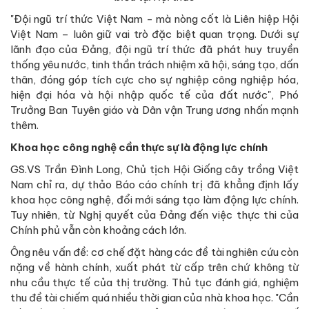
"Đội ngũ trí thức Việt Nam - mà nòng cốt là Liên hiệp Hội
Việt Nam – luôn giữ vai trò đặc biệt quan trọng. Dưới sự
lãnh đạo của Đảng, đội ngũ trí thức đã phát huy truyền
thống yêu nước, tinh thần trách nhiệm xã hội, sáng tạo, dấn
thân, đóng góp tích cực cho sự nghiệp công nghiệp hóa,
hiện đại hóa và hội nhập quốc tế của đất nước", Phó
Trưởng Ban Tuyên giáo và Dân vận Trung ương nhấn mạnh
thêm.
Khoa học công nghệ cần thực sự là động lực chính
GS.VS Trần Đình Long, Chủ tịch Hội Giống cây trồng Việt
Nam chỉ ra, dự thảo Báo cáo chính trị đã khẳng định lấy
khoa học công nghệ, đổi mới sáng tạo làm động lực chính.
Tuy nhiên, từ Nghị quyết của Đảng đến việc thực thi của
Chính phủ vẫn còn khoảng cách lớn.
Ông nêu vấn đề: cơ chế đặt hàng các đề tài nghiên cứu còn
nặng về hành chính, xuất phát từ cấp trên chứ không từ
nhu cầu thực tế của thị trường. Thủ tục đánh giá, nghiệm
thu đề tài chiếm quá nhiều thời gian của nhà khoa học. "Cần