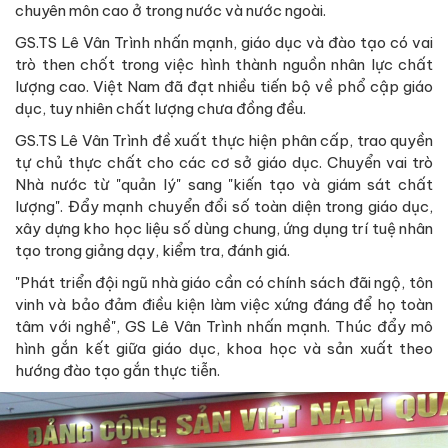
chuyên môn cao ở trong nước và nước ngoài.
GS.TS Lê Vân Trình nhấn mạnh, giáo dục và đào tạo có vai
trò then chốt trong việc hình thành nguồn nhân lực chất
lượng cao. Việt Nam đã đạt nhiều tiến bộ về phổ cập giáo
dục, tuy nhiên chất lượng chưa đồng đều.
GS.TS Lê Vân Trình đề xuất thực hiện phân cấp, trao quyền
tự chủ thực chất cho các cơ sở giáo dục. Chuyển vai trò
Nhà nước từ "quản lý" sang "kiến tạo và giám sát chất
lượng". Đẩy mạnh chuyển đổi số toàn diện trong giáo dục,
xây dựng kho học liệu số dùng chung, ứng dụng trí tuệ nhân
tạo trong giảng dạy, kiểm tra, đánh giá.
"Phát triển đội ngũ nhà giáo cần có chính sách đãi ngộ, tôn
vinh và bảo đảm điều kiện làm việc xứng đáng để họ toàn
tâm với nghề", GS Lê Vân Trình nhấn mạnh. Thúc đẩy mô
hình gắn kết giữa giáo dục, khoa học và sản xuất theo
hướng đào tạo gắn thực tiễn.