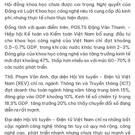
Hội đồng khoa học chưa được coi trọng. Nghị quyết của
Đảng và Luật Khoa học công nghệ nêu rõ cung cấp đủ kinh
phí, nhưng thực tế chưa thực hiện được.
Đồng tình với quan điểm trên, PGS.TS Đặng Văn Thanh, -
Hiệp hội Kế toán và Kiểm toán Việt Nam bổ sung: đầu tư
cho khoa học công nghệ của Việt Nam chỉ đạt khoảng
0,5-0,7% GDP, trong khi các nước khác trung bình 2-3%.
Đóng góp của khoa học công nghệ vào tăng trưởng kinh tế
mới đạt khoảng 47%, thấp hơn nhiều so với mức 60-70% ở
các nước phát triển.
ThS. Phạm Văn Anh, đại diện Hội Vô tuyến - Điện tử Việt
Nam (REV) chỉ ra, ngành Thông tin và Truyền thông (ICT)
đạt doanh thu toàn ngành hàng năm tăng trung bình 15%,
đóng góp vào GDP khoảng 10%. Kinh tế số chiếm tỷ trọng
18,3% GDP, tăng trưởng 20% cho thấy chuyển đổi số đang
diễn ra rất mạnh.
Đại diện Hội Vô tuyến - Điện tử Việt Nam chỉ ra những bất
cập: ngành công nghệ thông tin tuy có quy mô rộng, công
nghệ cao, phát triển nhanh nhưng chưa thực sự mạnh về