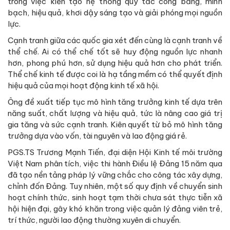
trong việc kiến tạo hệ thống quy tắc công bằng, minh
bạch, hiệu quả, khơi dậy sáng tạo và giải phóng mọi nguồn
lực.
Cạnh tranh giữa các quốc gia xét đến cùng là cạnh tranh về
thể chế. Ai có thể chế tốt sẽ huy động nguồn lực nhanh
hơn, phong phú hơn, sử dụng hiệu quả hơn cho phát triển.
Thể chế kinh tế được coi là hạ tầng mềm có thể quyết định
hiệu quả của mọi hoạt động kinh tế xã hội.
Ông đề xuất tiếp tục mô hình tăng trưởng kinh tế dựa trên
năng suất, chất lượng và hiệu quả, tức là nâng cao giá trị
gia tăng và sức cạnh tranh. Kiên quyết từ bỏ mô hình tăng
trưởng dựa vào vốn, tài nguyên và lao động giá rẻ.
PGS.TS Trương Mạnh Tiến, đại diện Hội Kinh tế môi trường
Việt Nam phân tích, việc thi hành Điều lệ Đảng 15 năm qua
đã tạo nền tảng pháp lý vững chắc cho công tác xây dựng,
chỉnh đốn Đảng. Tuy nhiên, một số quy định về chuyển sinh
hoạt chính thức, sinh hoạt tạm thời chưa sát thực tiễn xã
hội hiện đại, gây khó khăn trong việc quản lý đảng viên trẻ,
trí thức, người lao động thường xuyên di chuyển.