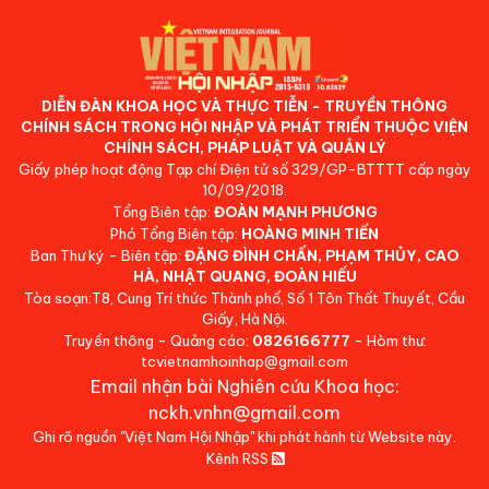
DIỄN ĐÀN KHOA HỌC VÀ THỰC TIỄN - TRUYỀN THÔNG
CHÍNH SÁCH TRONG HỘI NHẬP VÀ PHÁT TRIỂN THUỘC VIỆN
CHÍNH SÁCH, PHÁP LUẬT VÀ QUẢN LÝ
Giấy phép hoạt động Tạp chí Điện tử số 329/GP-BTTTT cấp ngày
10/09/2018.
Tổng Biên tập:
ĐOÀN MẠNH PHƯƠNG
Phó Tổng Biên tập:
HOÀNG MINH TIẾN
Ban Thư ký - Biên tập:
ĐẶNG ĐÌNH CHẤN, PHẠM THỦY, CAO
HÀ, NHẬT QUANG, ĐOÀN HIẾU
Tòa soạn:T8, Cung Trí thức Thành phố, Số 1 Tôn Thất Thuyết, Cầu
Giấy, Hà Nội.
Truyền thông - Quảng cáo:
0826166777
- Hòm thư:
tcvietnamhoinhap@gmail.com
Email nhận bài Nghiên cứu Khoa học:
nckh.vnhn@gmail.com
Ghi rõ nguồn "Việt Nam Hội Nhập" khi phát hành từ Website này.
Kênh RSS