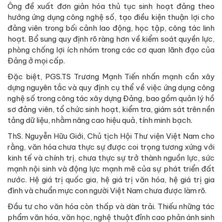
Ông đề xuất đơn giản hóa thủ tục sinh hoạt đảng theo
hướng ứng dụng công nghệ số, tạo điều kiện thuận lợi cho
đảng viên trong bối cảnh lao động, học tập, công tác linh
hoạt. Bổ sung quy định rõ ràng hơn về kiểm soát quyền lực,
phòng chống lợi ích nhóm trong các cơ quan lãnh đạo của
Đảng ở mọi cấp.
Đặc biệt, PGS.TS Trương Mạnh Tiến nhấn mạnh cần xây
dựng nguyên tắc và quy định cụ thể về việc ứng dụng công
nghệ số trong công tác xây dựng Đảng, bao gồm quản lý hồ
sơ đảng viên, tổ chức sinh hoạt, kiểm tra, giám sát trên nền
tảng dữ liệu, nhằm nâng cao hiệu quả, tính minh bạch.
ThS. Nguyễn Hữu Giới, Chủ tịch Hội Thư viện Việt Nam cho
rằng, văn hóa chưa thực sự được coi trọng tương xứng với
kinh tế và chính trị, chưa thực sự trở thành nguồn lực, sức
mạnh nội sinh và động lực mạnh mẽ của sự phát triển đất
nước. Hệ giá trị quốc gia, hệ giá trị văn hóa, hệ giá trị gia
đình và chuẩn mực con người Việt Nam chưa được làm rõ.
Đầu tư cho văn hóa còn thấp và dàn trải. Thiếu những tác
phẩm văn hóa, văn học, nghệ thuật đỉnh cao phản ánh sinh