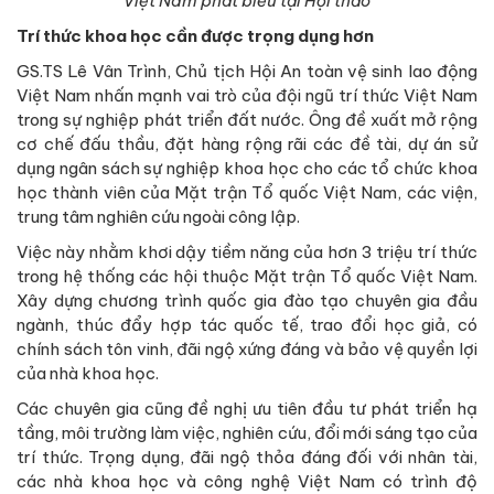
Việt Nam phát biểu tại Hội thảo
Trí thức khoa học cần được trọng dụng hơn
GS.TS Lê Vân Trình, Chủ tịch Hội An toàn vệ sinh lao động
Việt Nam nhấn mạnh vai trò của đội ngũ trí thức Việt Nam
trong sự nghiệp phát triển đất nước. Ông đề xuất mở rộng
cơ chế đấu thầu, đặt hàng rộng rãi các đề tài, dự án sử
dụng ngân sách sự nghiệp khoa học cho các tổ chức khoa
học thành viên của Mặt trận Tổ quốc Việt Nam, các viện,
trung tâm nghiên cứu ngoài công lập.
Việc này nhằm khơi dậy tiềm năng của hơn 3 triệu trí thức
trong hệ thống các hội thuộc Mặt trận Tổ quốc Việt Nam.
Xây dựng chương trình quốc gia đào tạo chuyên gia đầu
ngành, thúc đẩy hợp tác quốc tế, trao đổi học giả, có
chính sách tôn vinh, đãi ngộ xứng đáng và bảo vệ quyền lợi
của nhà khoa học.
Các chuyên gia cũng đề nghị ưu tiên đầu tư phát triển hạ
tầng, môi trường làm việc, nghiên cứu, đổi mới sáng tạo của
trí thức. Trọng dụng, đãi ngộ thỏa đáng đối với nhân tài,
các nhà khoa học và công nghệ Việt Nam có trình độ