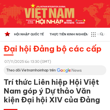
HỘI NHẬP QUỐC TẾ
THỰC TIỄN KINH NGHIỆM
CHÍNH SÁ
Đại hội Đảng bộ các cấp
07/11/2025 lúc 13:30 (GMT)
Theo dõi Vietnamhoinhap trên
Trí thức Liên hiệp Hội Việt
Nam góp ý Dự thảo Văn
kiện Đại hội XIV của Đảng