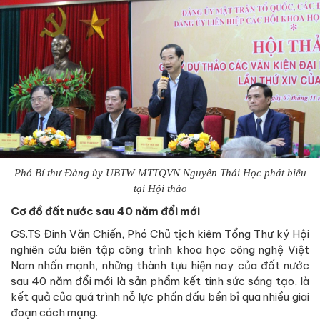
Phó Bí thư Đảng ủy UBTW MTTQVN Nguyễn Thái Học phát biểu
tại Hội thảo
Cơ đồ đất nước sau 40 năm đổi mới
GS.TS Đinh Văn Chiến, Phó Chủ tịch kiêm Tổng Thư ký Hội
nghiên cứu biên tập công trình khoa học công nghệ Việt
Nam nhấn mạnh, những thành tựu hiện nay của đất nước
sau 40 năm đổi mới là sản phẩm kết tinh sức sáng tạo, là
kết quả của quá trình nỗ lực phấn đấu bền bỉ qua nhiều giai
đoạn cách mạng.