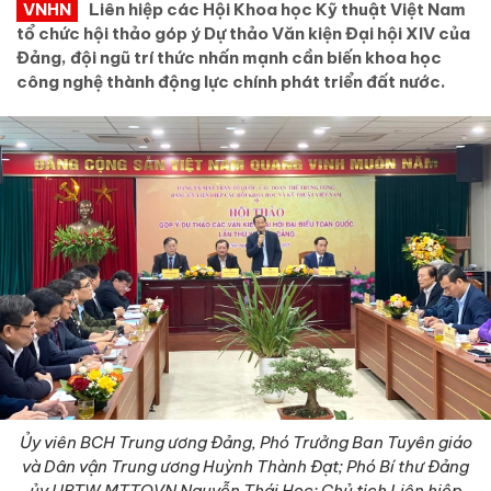
VNHN
Liên hiệp các Hội Khoa học Kỹ thuật Việt Nam
tổ chức hội thảo góp ý Dự thảo Văn kiện Đại hội XIV của
Đảng, đội ngũ trí thức nhấn mạnh cần biến khoa học
công nghệ thành động lực chính phát triển đất nước.
Ủy viên BCH Trung ương Đảng, Phó Trưởng Ban Tuyên giáo
và Dân vận Trung ương Huỳnh Thành Đạt; Phó Bí thư Đảng
ủy UBTW MTTQVN Nguyễn Thái Học; Chủ tịch Liên hiệp