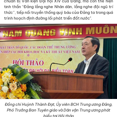
chuẩn bị Văn kiện Đại hội XIV của Đảng, mà còn thể hiện
tinh thần “Đảng lắng nghe Nhân dân, lắng nghe đội ngũ trí
thức”, tiếp nối truyền thống quý báu của Đảng ta trong quá
trình hoạch định đường lối phát triển đất nước".
Đồng chí Huỳnh Thành Đạt, Ủy viên BCH Trung ương Đảng,
Phó Trưởng Ban Tuyên giáo và Dân vận Trung ương phát
biểu tại Hội thảo