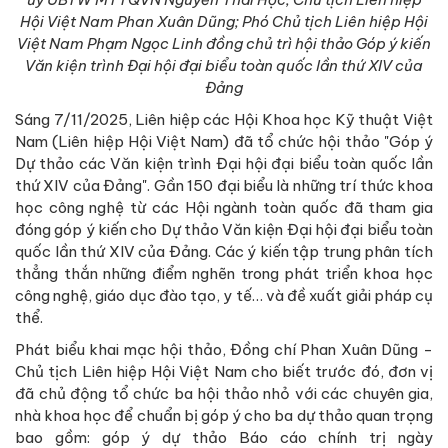
Hội Việt Nam Phan Xuân Dũng; Phó Chủ tịch Liên hiệp Hội
Việt Nam Phạm Ngọc Linh đồng chủ trì
hội thảo Góp ý kiến
Văn kiện trình Đại hội đại biểu toàn quốc lần thứ XIV của
Đảng
Sáng 7/11/2025, Liên hiệp các Hội Khoa học Kỹ thuật Việt
Nam (Liên hiệp Hội Việt Nam) đã tổ chức hội thảo "Góp ý
Dự thảo các Văn kiện trình Đại hội đại biểu toàn quốc lần
thứ XIV của Đảng". Gần 150 đại biểu là những trí thức khoa
học công nghệ từ các Hội ngành toàn quốc đã tham gia
đóng góp ý kiến cho Dự thảo Văn kiện Đại hội đại biểu toàn
quốc lần thứ XIV của Đảng. Các ý kiến tập trung phân tích
thẳng thắn những điểm nghẽn trong phát triển khoa học
công nghệ, giáo dục đào tạo, y tế… và đề xuất giải pháp cụ
thể.
Phát biểu khai mạc hội thảo, Đồng chí Phan Xuân Dũng -
Chủ tịch Liên hiệp Hội Việt Nam cho biết trước đó, đơn vị
đã chủ động tổ chức ba hội thảo nhỏ với các chuyên gia,
nhà khoa học để chuẩn bị góp ý cho ba dự thảo quan trọng
bao gồm: góp ý dự thảo Báo cáo chính trị ngày