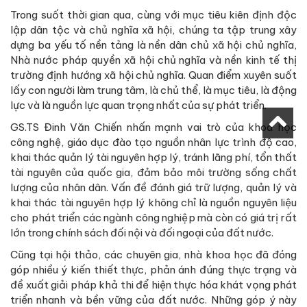
Trong suốt thời gian qua, cùng với mục tiêu kiên định độc
lập dân tộc và chủ nghĩa xã hội, chúng ta tập trung xây
dựng ba yếu tố nền tảng là nền dân chủ xã hội chủ nghĩa,
Nhà nước pháp quyền xã hội chủ nghĩa và nền kinh tế thị
trường định hướng xã hội chủ nghĩa. Quan điểm xuyên suốt
lấy con người làm trung tâm, là chủ thể, là mục tiêu, là động
lực và là nguồn lực quan trọng nhất của sự phát triển.
GS.TS Đinh Văn Chiến nhấn mạnh vai trò của khoa học
công nghệ, giáo dục đào tạo nguồn nhân lực trình độ cao,
khai thác quản lý tài nguyên hợp lý, tránh lãng phí, tổn thất
tài nguyên của quốc gia, đảm bảo môi trường sống chất
lượng của nhân dân. Vấn đề đánh giá trữ lượng, quản lý và
khai thác tài nguyên hợp lý không chỉ là nguồn nguyên liệu
cho phát triển các ngành công nghiệp mà còn có giá trị rất
lớn trong chính sách đối nội và đối ngoại của đất nước.
Cũng tại hội thảo, các chuyên gia, nhà khoa học đã đóng
góp nhiều ý kiến thiết thực, phản ánh đúng thực trạng và
đề xuất giải pháp khả thi để hiện thực hóa khát vọng phát
triển nhanh và bền vững của đất nước. Những góp ý này