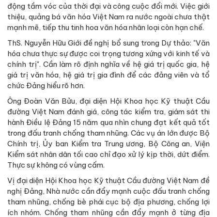
động tầm vóc của thời đại và công cuộc đổi mới. Việc giới
thiệu, quảng bá văn hóa Việt Nam ra nước ngoài chưa thật
mạnh mẽ, tiếp thu tinh hoa văn hóa nhân loại còn hạn chế.
ThS. Nguyễn Hữu Giới đề nghị bổ sung trong Dự thảo: "Văn
hóa chưa thực sự được coi trọng tương xứng với kinh tế và
chính trị". Cần làm rõ định nghĩa về hệ giá trị quốc gia, hệ
giá trị văn hóa, hệ giá trị gia đình để các đảng viên và tổ
chức Đảng hiểu rõ hơn.
Ông Đoàn Văn Bửu, đại diện Hội Khoa học Kỹ thuật Cầu
đường Việt Nam đánh giá, công tác kiểm tra, giám sát thi
hành Điều lệ Đảng 15 năm qua nhìn chung đạt kết quả tốt
trong đấu tranh chống tham nhũng. Các vụ án lớn được Bộ
Chính trị, Ủy ban Kiểm tra Trung ương, Bộ Công an, Viện
Kiểm sát nhân dân tối cao chỉ đạo xử lý kịp thời, dứt điểm.
Thực sự không có vùng cấm.
Vị đại diện Hội Khoa học Kỹ thuật Cầu đường Việt Nam đề
nghị Đảng, Nhà nước cần đẩy mạnh cuộc đấu tranh chống
tham nhũng, chống bè phái cục bộ địa phương, chống lợi
ích nhóm. Chống tham nhũng cần đẩy mạnh ở từng địa