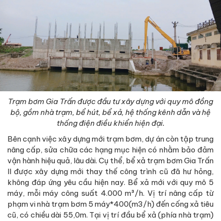
Trạm bơm Gia Trấn được đầu tư xây dựng với quy mô đồng
bộ, gồm nhà trạm, bể hút, bể xả, hệ thống kênh dẫn và hệ
thống điện điều khiển hiện đại.
Bên cạnh việc xây dựng mới trạm bơm, dự án còn tập trung
nâng cấp, sửa chữa các hạng mục hiện có nhằm bảo đảm
vận hành hiệu quả, lâu dài. Cụ thể, bể xả trạm bơm Gia Trấn
II được xây dựng mới thay thế công trình cũ đã hư hỏng,
không đáp ứng yêu cầu hiện nay. Bể xả mới với quy mô 5
máy, mỗi máy công suất 4.000 m³/h. Vị trí nâng cấp từ
phạm vi nhà trạm bơm 5 máy*400(m3/h) đến cống xả tiêu
cũ, có chiều dài 55,0m. Tại vị trí đầu bể xả (phía nhà trạm)