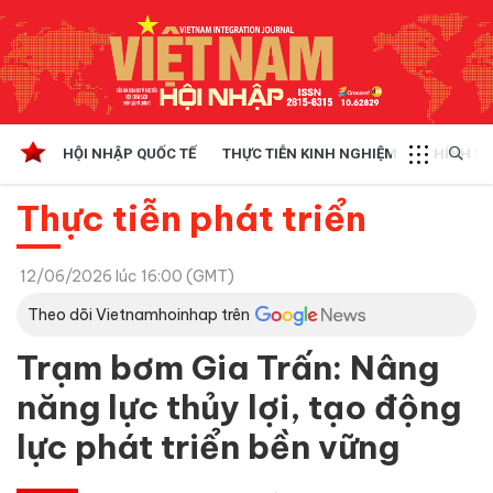
HỘI NHẬP QUỐC TẾ
THỰC TIỄN KINH NGHIỆM
CHÍNH SÁ
Thực tiễn phát triển
12/06/2026 lúc 16:00 (GMT)
Theo dõi Vietnamhoinhap trên
Trạm bơm Gia Trấn: Nâng
năng lực thủy lợi, tạo động
lực phát triển bền vững