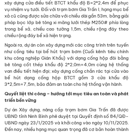
xây dựng cửa điều tiết BTCT khẩu độ B=2*2,4m để phục
vụ nhiệm vụ tưới. Đối với trạm bơm Gia Trấn I, hạng mục bể
xả cũ cũng được sửa chữa với chiều dài gần 53m, bằng giải
pháp bọc lớp bê tông xi măng lưới thép M250# phía lòng
trong bể xả, chiều cao tường 1,5m, chiều rộng đáy theo
chiều rộng đáy bể xả hiện trạng.
Ngoài ra, dự án còn xây dựng mới các công trình trên tuyến
như cống tiêu tại bể hút trạm bơm (Cuối kênh tiêu chính
khu công nghiệp Gián Khẩu) với dạng cống hộp đôi bằng
bê tông cốt thép khẩu độ 2*2,0m=4,0m cùng hệ thống
van điều tiết hiện đại; xây dựng cống chắn rác tại cửa vào
bể hút dạng cống hộp BTCT gồm 3 cửa khẩu độ
3*2,5m=7,5m, bảo đảm an toàn cho hệ thống vận hành.
Quyết liệt thi công – hướng tới mục tiêu an toàn và phát
triển bền vững
Dự án Xây dựng, nâng cấp trạm bơm Gia Trấn đã được
UBND tỉnh Ninh Bình phê duyệt tại Quyết định số 84/QĐ-
UBND ngày 23/1/2025 và khởi công vào ngày 10/11/2025.
Đến nay, nhiều hạng mục quan trọng đã cơ bản hoàn thành