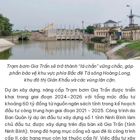
Trạm bơm Gia Trấn sẽ trở thành “lá chắn” vững chắc, góp
phần bảo vệ khu vực phía Bắc đê Tả sông Hoàng Long,
khu đô thị Gián Khẩu và các vùng lân cận.
Dự án xây dựng, nâng cấp Trạm bơm Gia Trấn được triển
khai trong giai đoạn 2024–2026 với tổng mức đầu tư
khoảng 60 tỷ đồng từ nguồn ngân sách tỉnh trong kế hoạch
đầu tư công trung hạn giai đoạn 2021 - 2025. Công trình do
Ban Quản lý dự án đầu tư xây dựng số 1 tỉnh Ninh Bình làm
chủ đầu tư, được xây dựng trên địa bàn xã Gia Trấn (tỉnh
Ninh Bình), trong đó hạng mục cống xả qua đê là công trình
cấp II, các hạng mục còn lại thuộc cấp IV. Việc đầu tư xây