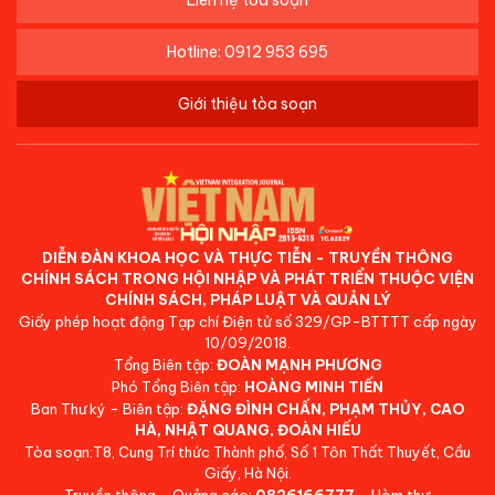
Liên hệ tòa soạn
Hotline: 0912 953 695
Giới thiệu tòa soạn
DIỄN ĐÀN KHOA HỌC VÀ THỰC TIỄN - TRUYỀN THÔNG
CHÍNH SÁCH TRONG HỘI NHẬP VÀ PHÁT TRIỂN THUỘC VIỆN
CHÍNH SÁCH, PHÁP LUẬT VÀ QUẢN LÝ
Giấy phép hoạt động Tạp chí Điện tử số 329/GP-BTTTT cấp ngày
10/09/2018.
Tổng Biên tập:
ĐOÀN MẠNH PHƯƠNG
Phó Tổng Biên tập:
HOÀNG MINH TIẾN
Ban Thư ký - Biên tập:
ĐẶNG ĐÌNH CHẤN, PHẠM THỦY, CAO
HÀ, NHẬT QUANG, ĐOÀN HIẾU
Tòa soạn:T8, Cung Trí thức Thành phố, Số 1 Tôn Thất Thuyết, Cầu
Giấy, Hà Nội.