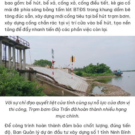
bao gồm: bể hút, bể xả, cống xả, cống điều tiết, kè gia cố
mái đê phía sông bằng tấm lát BTĐS trong khung dầm bê
tông đúc sẵn, xây dựng mới cống tiêu tại bể hút trạm bơm,
xây dựng cống chắn rác tại vị trí cửa vào bể hút, tạo nền
tảng để đẩy nhanh tiến độ các phần việc còn lại.
Với sự chỉ đạo quyết liệt của tỉnh cùng sự nỗ lực của đơn vị
thi công, Trạm bơm Gia Trấn đã hoàn thành nhiều hạng
mục chính.
Để công trình hoàn thành đảm bảo chất lượng, đúng tiến
độ, Ban Quản lý dự án đầu tư xây dựng số 1 tỉnh Ninh Bình