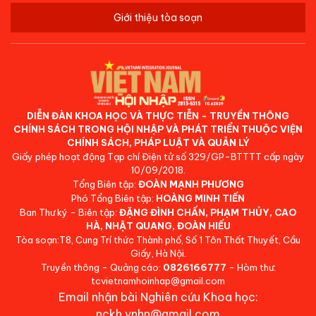
Giới thiệu tòa soạn
DIỄN ĐÀN KHOA HỌC VÀ THỰC TIỄN - TRUYỀN THÔNG
CHÍNH SÁCH TRONG HỘI NHẬP VÀ PHÁT TRIỂN THUỘC VIỆN
CHÍNH SÁCH, PHÁP LUẬT VÀ QUẢN LÝ
Giấy phép hoạt động Tạp chí Điện tử số 329/GP-BTTTT cấp ngày
10/09/2018.
Tổng Biên tập:
ĐOÀN MẠNH PHƯƠNG
Phó Tổng Biên tập:
HOÀNG MINH TIẾN
Ban Thư ký - Biên tập:
ĐẶNG ĐÌNH CHẤN, PHẠM THỦY, CAO
HÀ, NHẬT QUANG, ĐOÀN HIẾU
Tòa soạn:T8, Cung Trí thức Thành phố, Số 1 Tôn Thất Thuyết, Cầu
Giấy, Hà Nội.
Truyền thông - Quảng cáo:
0826166777
- Hòm thư:
tcvietnamhoinhap@gmail.com
Email nhận bài Nghiên cứu Khoa học:
nckh.vnhn@gmail.com