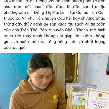
OCOP mới lạ, ấn tượng, với các sản phẩm phải kể đến
như món mứt chuối độc đáo, là đặc sản tại địa
phương của chị Đồng Thị Mai Linh, tại Cù lao Tân Qui,
thuộc xã An Phú Tân, huyện Cầu Kè; hay phương pháp
trồng cây thủy canh để sản xuất rau sạch và an toàn
của anh Trần Thái Bảo ở huyện Châu Thành, mô hình
canh tác thủy canh không chỉ giúp tiết kiệm không
gian và nước mà còn tăng năng suất và chất lượng
của rau quả.