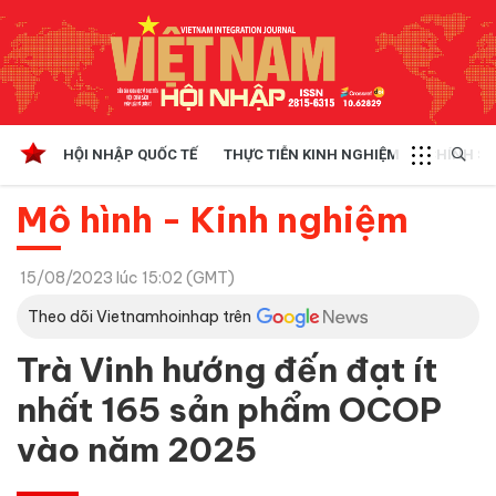
HỘI NHẬP QUỐC TẾ
THỰC TIỄN KINH NGHIỆM
CHÍNH SÁ
Mô hình - Kinh nghiệm
15/08/2023 lúc 15:02 (GMT)
Theo dõi Vietnamhoinhap trên
Trà Vinh hướng đến đạt ít
nhất 165 sản phẩm OCOP
vào năm 2025