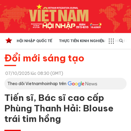
HỘI NHẬP QUỐC TẾ
THỰC TIỄN KINH NGHIỆM
CHÍNH SÁ
Đổi mới sáng tạo
07/10/2025 lúc 08:30 (GMT)
Theo dõi Vietnamhoinhap trên
Tiến sĩ, Bác sĩ cao cấp
Phùng Thanh Hải: Blouse
trái tim hồng