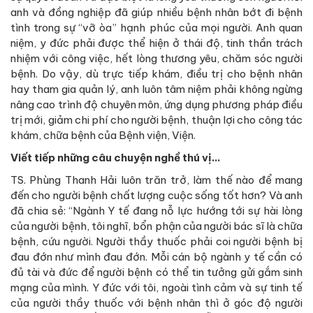
anh và đồng nghiệp đã giúp nhiều bệnh nhân bớt đi bệnh
tình trong sự “vỡ òa” hạnh phúc của mọi người. Anh quan
niệm, y đức phải được thể hiện ở thái độ, tinh thần trách
nhiệm với công việc, hết lòng thương yêu, chăm sóc người
bệnh. Do vậy, dù trực tiếp khám, điều trị cho bệnh nhân
hay tham gia quản lý, anh luôn tâm niệm phải không ngừng
nâng cao trình độ chuyên môn, ứng dụng phương pháp điều
trị mới, giảm chi phí cho người bệnh, thuận lợi cho công tác
khám, chữa bệnh của Bệnh viện, Viện.
Viết tiếp những câu chuyện nghề thú vị…
TS. Phùng Thanh Hải luôn trăn trở, làm thế nào để mang
đến cho người bệnh chất lượng cuộc sống tốt hơn? Và anh
đã chia sẻ: “Ngành Y tế đang nỗ lực hướng tới sự hài lòng
của người bệnh, tôi nghĩ, bổn phận của người bác sĩ là chữa
bệnh, cứu người. Người thầy thuốc phải coi người bệnh bị
đau đớn như mình đau đớn. Mỗi cán bộ ngành y tế cần có
đủ tài và đức để người bệnh có thể tin tưởng gửi gắm sinh
mạng của mình. Y đức với tôi, ngoài tình cảm và sự tinh tế
của người thầy thuốc với bệnh nhân thì ở góc độ người