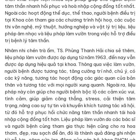
tâm thần nhanh hồi phục và hoà nhập cộng đồng tốt nhất.
Ngoài các hoạt động thể dục, thể thao, người bệnh điều trị
tại Khoa còn tham gia các chương trình hội hoạ, các cuộc
thi văn nghệ, mỹ thuật, hướng nghiệp và vật lý trị liệu, liệu
pháp âm nhạc và liệu pháp làm vườn trong việc hỗ trợ điều
trị bệnh lý tâm thần.
Nhâm nhi chén trà ấm, TS. Phùng Thanh Hải chia sẻ thêm,
liệu pháp làm vườn được áp dụng từ năm 1963, đến nay vẫn
được áp dụng hiệu quả tại khoa. Thông qua việc làm vườn,
người bệnh được tương tác, tăng cường trí nhớ, chú ý, có
các kỹ năng, tương tác hoạt động các giác quan của bản
thân và tương tác với mọi người xung quanh. Ngoài ra, liệu
pháp này còn giúp cho người bệnh bộc lộ các cảm xúc vui,
tình cảm, giúp giảm căng thẳng, stress, cải thiện tâm
trạng, nâng cao sự tự tin và khuyến khích tương tác xã hội,
từ đó hỗ trợ phục hồi chức năng tâm thần nhanh tái hoà
nhập cộng đồng tốt hơn. Liệu pháp làm vườn do các bác sĩ
và người bệnh cùng tham gia thực hiện cũng cho ra hoa
thơm, đẹp, rau sạch để ăn, đó là thành quả đáng ghi nhận
từ nỗ lực, công sức lao động của cán bộ khoa PHCN và