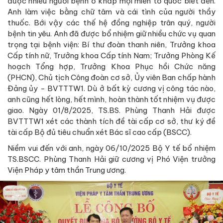
được nhiều người bệnh ở khắp mọi miền tổ quốc biết đến.
Anh làm việc bằng chữ tâm và cái tình của người thầy
thuốc. Bới vậy các thế hệ đồng nghiệp trân quý, người
bệnh tin yêu. Anh đã được bổ nhiệm giữ nhiều chức vụ quan
trọng tại bệnh viện: Bí thư đoàn thanh niên, Trưởng khoa
Cấp tính nữ, Trưởng khoa Cấp tính Nam; Trưởng Phòng Kế
hoạch Tổng hợp, Trưởng Khoa Phục hồi Chức năng
(PHCN), Chủ tịch Công đoàn cơ sở, Ủy viên Ban chấp hành
Đảng ủy - BVTTTW1. Dù ở bất kỳ cương vị công tác nào,
anh cũng hết lòng, hết mình, hoàn thành tốt nhiệm vụ được
giao. Ngày 01/8/2025, TS.BS. Phùng Thanh Hải được
BVTTTW1 xét các thành tích đề tài cấp cơ sở, thư ký đề
tài cấp Bộ đủ tiêu chuẩn xét Bác sĩ cao cấp (BSCC).
Niềm vui đến với anh, ngày 06/10/2025 Bộ Y tế bổ nhiệm
TS.BSCC. Phùng Thanh Hải giữ cương vị Phó Viện trưởng
Viện Pháp y tâm thần Trung ương.