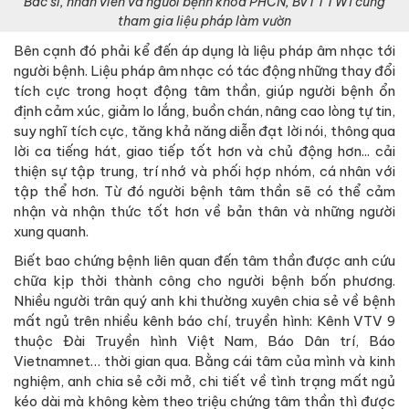
Bác sĩ, nhân viên và người bệnh khoa PHCN, BVTTTW1 cùng
tham gia liệu pháp làm vườn
Bên cạnh đó phải kể đến áp dụng là liệu pháp âm nhạc tới
người bệnh. Liệu pháp âm nhạc có tác động những thay đổi
tích cực trong hoạt động tâm thần, giúp người bệnh ổn
định cảm xúc, giảm lo lắng, buồn chán, nâng cao lòng tự tin,
suy nghĩ tích cực, tăng khả năng diễn đạt lời nói, thông qua
lời ca tiếng hát, giao tiếp tốt hơn và chủ động hơn... cải
thiện sự tập trung, trí nhớ và phối hợp nhóm, cá nhân với
tập thể hơn. Từ đó người bệnh tâm thần sẽ có thể cảm
nhận và nhận thức tốt hơn về bản thân và những người
xung quanh.
Biết bao chứng bệnh liên quan đến tâm thần được anh cứu
chữa kịp thời thành công cho người bệnh bốn phương.
Nhiều người trân quý anh khi thường xuyên chia sẻ về bệnh
mất ngủ trên nhiều kênh báo chí, truyền hình: Kênh VTV 9
thuộc Đài Truyền hình Việt Nam, Báo Dân trí, Báo
Vietnamnet… thời gian qua. Bằng cái tâm của mình và kinh
nghiệm, anh chia sẻ cởi mở, chi tiết về tình trạng mất ngủ
kéo dài mà không kèm theo triệu chứng tâm thần thì được