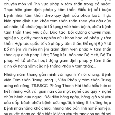
chuyên môn về lĩnh vực pháp y tâm thần trong cả nước;
Thực hiện giám định pháp y tâm thần; Điều trị bắt buộc
bệnh nhân tâm thần theo quy định của pháp luật; Thực
hiện giám định sức khỏe tâm thần thần theo yêu cầu của
cá nhân, tổ chức (ngoài tố tụng) và khám bệnh, chữa bệnh
tâm thần theo yêu cầu; Đào tạo, bồi dưỡng chuyên môn,
nghiệp vụ; đẩy mạnh nghiên cứu khoa học về pháp y tâm
thần; Hợp tác quốc tế về pháp y tâm thần; Đề nghị Bộ Y tế
bổ nhiệm và miễn nhiệm giám định viên pháp y tâm thần
theo quy định pháp luật; Tổng kết, báo cáo Bộ Y tế, Bộ Tư
pháp về tổ chức, hoạt động giám định pháp y tâm thần
định kỳ hàng năm của hệ thống Pháp y tâm thần;…
Những năm tháng gắn mình với ngành Y nói chung, Bệnh
viện Tâm thần Trung ương 1, Viện Pháp y tâm thần Trung
ương nói riêng, TS.BSCC. Phùng Thanh Hải thấu hiểu hơn ai
hết những vất vả, gian nan của một nghề cao quý - nghề
chữa bệnh cứu người. Đối diện hàng ngày, hàng giờ với yêu
cầu cấp bách chữa bệnh cứu người, không ít trường hợp
bệnh nhân nặng khó chữa, nhưng nhờ bản lĩnh nghề nghiệp,
sự quyết đoán và đặc biệt là lòng yêu thương con người nơi