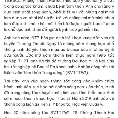
TS.BSCC. Phùng Thanh Hải luôn nêu cao y đức lẫn y thuật
trong công tác khám, chữa bệnh tâm thần. Anh cho rằng y
đức luôn phải song hành, phải biết vui với những cái mình
làm được và phải biết trăn trở với những cái mà mình chưa
làm được thì mới khá, mới tiến bộ được, người bác sĩ phải
là chỗ dựa tinh thần để người bệnh trao gửi niềm tin.
Anh sinh năm 1977 bên gia đình hiếu học vùng đất ven đô
huyện Thường Tín cũ. Ngay từ những năm tháng học phổ
thông, anh đã yêu thích màu áo blouse bác sĩ chữa bệnh
cứu người. Ước mơ sớm thành hiện thực, năm 1995 tốt
nghiệp THPT, anh đã thi đỗ trường Đại học Y Hà Nội. Sau
khi tốt nghiệp hệ Bác sĩ Đa khoa, anh về nhận công tác tại
Bệnh viện Tâm thần Trung ương 1 (BVTTTW1).
Tại đây, anh vừa hoàn thành tốt công việc khám chữa
bệnh, anh tiếp tục học hỏi nhằm nâng cao kiến thức, trình
độ trong công tác chuyên môn lĩnh vực tâm thần học. Anh
sớm hoàn thành khóa học Thạc sĩ. Năm 2019 anh bảo vệ
thành công luận án Tiến sĩ Y khoa tại Học viện Quân y.
Hơn 20 năm công tác BVTTTW1, TS. Phùng Thanh Hải