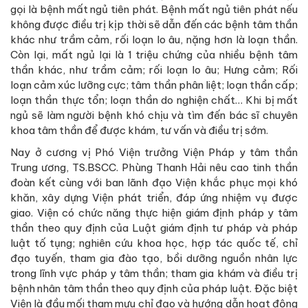
gọi là bệnh mất ngủ tiên phát. Bệnh mất ngủ tiên phát nếu
không được điều trị kịp thời sẽ dẫn đến các bệnh tâm thần
khác như trầm cảm, rối loạn lo âu, nặng hơn là loạn thần.
Còn lại, mất ngủ lại là 1 triệu chứng của nhiều bệnh tâm
thần khác, như trầm cảm; rối loạn lo âu; Hưng cảm; Rối
loạn cảm xúc lưỡng cực; tâm thần phân liệt; loạn thần cấp;
loạn thần thực tổn; loạn thần do nghiện chất… Khi bị mất
ngủ sẽ làm người bệnh khó chịu và tìm đến bác sĩ chuyên
khoa tâm thần để được khám, tư vấn và điều trị sớm.
Nay ở cương vị Phó Viện trưởng Viện Pháp y tâm thần
Trung ương, TS.BSCC. Phùng Thanh Hải nêu cao tinh thần
đoàn kết cùng với ban lãnh đạo Viện khắc phục mọi khó
khăn, xây dựng Viện phát triển, đáp ứng nhiệm vụ được
giao. Viện có chức năng thực hiện giám định pháp y tâm
thần theo quy định của Luật giám định tư pháp và pháp
luật tố tụng; nghiên cứu khoa học, hợp tác quốc tế, chỉ
đạo tuyến, tham gia đào tạo, bồi dưỡng nguồn nhân lực
trong lĩnh vực pháp y tâm thần; tham gia khám và điều trị
bệnh nhân tâm thần theo quy định của pháp luật. Đặc biệt
Viện là đầu mối tham mưu chỉ đạo và hướng dẫn hoạt động