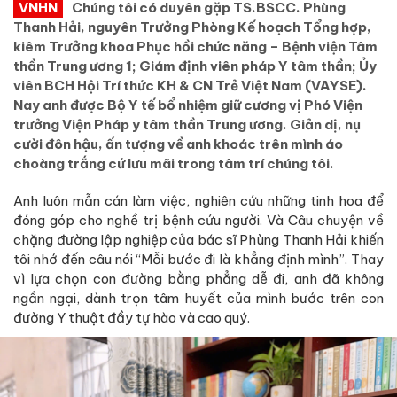
VNHN
Chúng tôi có duyên gặp TS.BSCC. Phùng
Thanh Hải, nguyên Trưởng Phòng Kế hoạch Tổng hợp,
kiêm Trưởng khoa Phục hồi chức năng – Bệnh viện Tâm
thần Trung ương 1; Giám định viên pháp Y tâm thần; Ủy
viên BCH Hội Trí thức KH & CN Trẻ Việt Nam (VAYSE).
Nay anh được Bộ Y tế bổ nhiệm giữ cương vị Phó Viện
trưởng Viện Pháp y tâm thần Trung ương. Giản dị, nụ
cười đôn hậu, ấn tượng về anh khoác trên mình áo
choàng trắng cứ lưu mãi trong tâm trí chúng tôi.
Anh luôn mẫn cán làm việc, nghiên cứu những tinh hoa để
đóng góp cho nghề trị bệnh cứu người. Và Câu chuyện về
chặng đường lập nghiệp của bác sĩ Phùng Thanh Hải khiến
tôi nhớ đến câu nói “Mỗi bước đi là khẳng định mình”. Thay
vì lựa chọn con đường bằng phẳng dễ đi, anh đã không
ngần ngại, dành trọn tâm huyết của mình bước trên con
đường Y thuật đầy tự hào và cao quý.