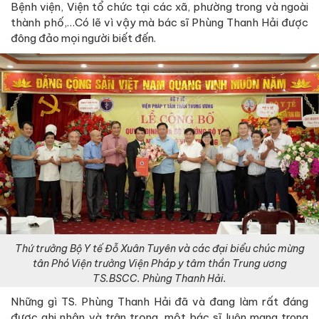
Bệnh viện, Viện tổ chức tại các xã, phường trong và ngoài
thành phố,…Có lẽ vì vậy mà bác sĩ Phùng Thanh Hải được
đông đảo mọi người biết đến.
Thứ trưởng Bộ Y tế Đỗ Xuân Tuyên và các đại biểu chúc mừng
tân Phó Viện trưởng Viện Pháp y tâm thần Trung ương
TS.BSCC. Phùng Thanh Hải.
Những gì TS. Phùng Thanh Hải đã và đang làm rất đáng
được ghi nhận và trân trọng, một bác sĩ luôn mang trong