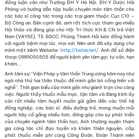
đồng luận văn như Trường ĐH Y Hà Nội, ĐH Y Dược Hải
Phòng và hướng dẫn tập huấn chuyên môn tâm thần cho
các bác sĩ công tác trong các trại giam thuộc Cục C10 –
Bộ Công an. Bên cạnh đó, anh rất tích cực tham gia nhiều
Hội thảo và đóng góp cho Hội Trí thức KH & CN trẻ Việt
Nam (VAYSE). TS. BSCC. Phùng Thanh Hải luôn đồng hành
với người bệnh mọi lúc, mọi nơi. Nên anh đã xây dựng cho
mình một kênh Website:
http://bshai.net/
. Anh để số điện
thoại: 0989050505 để người bệnh yên tâm gọi, tư vấn, hẹn
khám….
Anh tâm sự: “Viện Pháp y tâm thần Trung ương hôm nay như
ngôi nhà thứ hai thân thuộc để mình gắn bó cống hiến với
nghề”. Thời gian biểu của mình gần như giành trọn cho công
việc. Người thầy thuốc mẫu mực, tận tâm và đáng kính ấy
còn rất nhiều tâm huyết muốn gửi gắm đến các thế hệ
đồng nghiệp, các bác sĩ, điều dưỡng trẻ, mong muốn mỗi
người hãy cố gắng nhiều hơn, đóng góp cho sự phát triển
của chuyên ngành tâm thần học. Anh thường xuyên tham
gia công tác chỉ đạo tuyến và khám thiện nguyện, cấp
phát thuốc miễn phí cùng Công Đoàn, Đoàn Thanh niên