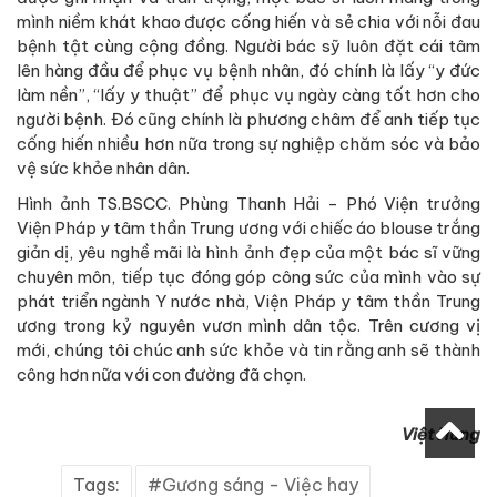
mình niềm khát khao được cống hiến và sẻ chia với nỗi đau
bệnh tật cùng cộng đồng. Người bác sỹ luôn đặt cái tâm
lên hàng đầu để phục vụ bệnh nhân, đó chính là lấy “y đức
làm nền”, “lấy y thuật” để phục vụ ngày càng tốt hơn cho
người bệnh. Đó cũng chính là phương châm để anh tiếp tục
cống hiến nhiều hơn nữa trong sự nghiệp chăm sóc và bảo
vệ sức khỏe nhân dân.
Hình ảnh TS.BSCC. Phùng Thanh Hải - Phó Viện trưởng
Viện Pháp y tâm thần Trung ương với chiếc áo blouse trắng
giản dị, yêu nghề mãi là hình ảnh đẹp của một bác sĩ vững
chuyên môn, tiếp tục đóng góp công sức của mình vào sự
phát triển ngành Y nước nhà, Viện Pháp y tâm thần Trung
ương trong kỷ nguyên vươn mình dân tộc. Trên cương vị
mới, chúng tôi chúc anh sức khỏe và tin rằng anh sẽ thành
công hơn nữa với con đường đã chọn.
Việt Hùng
Tags:
Gương sáng - Việc hay