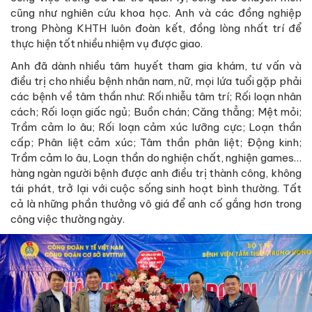
cũng như nghiên cứu khoa học. Anh và các đồng nghiệp
trong Phòng KHTH luôn đoàn kết, đồng lòng nhất trí để
thực hiện tốt nhiều nhiệm vụ được giao.
Anh đã dành nhiều tâm huyết tham gia khám, tư vấn và
điều trị cho nhiều bệnh nhân nam, nữ, mọi lứa tuổi gặp phải
các bệnh về tâm thần như: Rối nhiễu tâm trí; Rối loạn nhân
cách; Rối loạn giấc ngủ; Buồn chán; Căng thẳng; Mệt mỏi;
Trầm cảm lo âu; Rối loạn cảm xúc lưỡng cực; Loạn thần
cấp; Phân liệt cảm xúc; Tâm thần phân liệt; Động kinh;
Trầm cảm lo âu, Loạn thần do nghiện chất, nghiện games…
hàng ngàn người bệnh được anh điều trị thành công, không
tái phát, trở lại với cuộc sống sinh hoạt bình thường. Tất
cả là những phần thưởng vô giá để anh cố gắng hơn trong
công việc thường ngày.