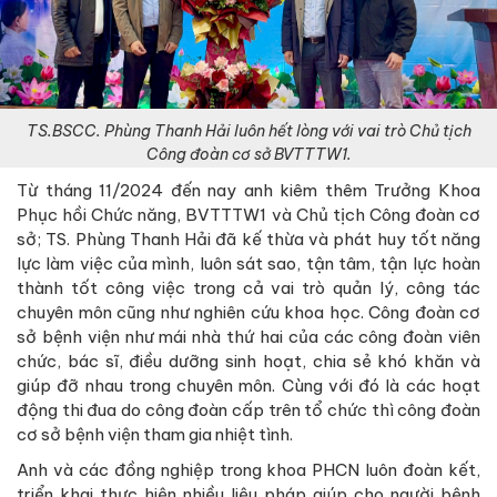
TS.BSCC. Phùng Thanh Hải luôn hết lòng với vai trò Chủ tịch
Công đoàn cơ sở BVTTTW1.
Từ tháng 11/2024 đến nay anh kiêm thêm Trưởng Khoa
Phục hồi Chức năng, BVTTTW1 và Chủ tịch Công đoàn cơ
sở; TS. Phùng Thanh Hải đã kế thừa và phát huy tốt năng
lực làm việc của mình, luôn sát sao, tận tâm, tận lực hoàn
thành tốt công việc trong cả vai trò quản lý, công tác
chuyên môn cũng như nghiên cứu khoa học. Công đoàn cơ
sở bệnh viện như mái nhà thứ hai của các công đoàn viên
chức, bác sĩ, điều dưỡng sinh hoạt, chia sẻ khó khăn và
giúp đỡ nhau trong chuyên môn. Cùng với đó là các hoạt
động thi đua do công đoàn cấp trên tổ chức thì công đoàn
cơ sở bệnh viện tham gia nhiệt tình.
Anh và các đồng nghiệp trong khoa PHCN luôn đoàn kết,
triển khai thực hiện nhiều liệu pháp giúp cho người bệnh