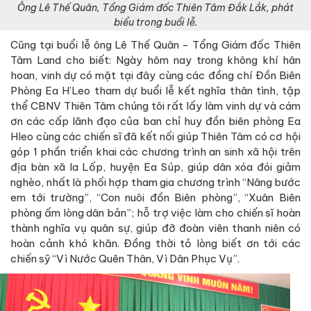
Ông Lê Thế Quân, Tổng Giám đốc Thiên Tâm Đắk Lắk, phát
biểu trong buổi lễ.
Cũng tại buổi lễ ông Lê Thế Quân - Tổng Giám đốc Thiên
Tâm Land cho biết: Ngày hôm nay trong không khí hân
hoan, vinh dự có mặt tại đây cùng các đồng chí Đồn Biên
Phòng Ea H’Leo tham dự buổi lễ kết nghĩa thân tình, tập
thể CBNV Thiên Tâm chúng tôi rất lấy làm vinh dự và cám
ơn các cấp lãnh đạo của ban chỉ huy đồn biên phòng Ea
Hleo cùng các chiến sĩ đã kết nối giúp Thiên Tâm có cơ hội
góp 1 phần triển khai các chương trình an sinh xã hội trên
địa bàn xã Ia Lốp, huyện Ea Súp, giúp dân xóa đói giảm
nghèo, nhất là phối hợp tham gia chương trình “Nâng bước
em tới trường”, “Con nuôi đồn Biên phòng”, “Xuân Biên
phòng ấm lòng dân bản”; hỗ trợ việc làm cho chiến sĩ hoàn
thành nghĩa vụ quân sự, giúp đỡ đoàn viên thanh niên có
hoàn cảnh khó khăn. Đồng thời tỏ lòng biết ơn tới các
chiến sỹ “Vì Nước Quên Thân, Vì Dân Phục Vụ”.