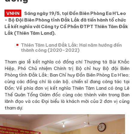
VNHN
Sáng ngày 19/5, tại Đồn Biên Phòng Ea H’Leo
- Bộ Đội Biên Phòng tỉnh Đắk Lắk đã tiến hành tổ chức
Lễ kết nghĩa với Công ty Cổ Phần ĐTPT Thiên Tâm Đắk
Lắk (Thiên Tâm Land).
Thiên Tâm Land Đắk Lắk: Hai năm hướng đến
thành công (2020-2022)
Tham gia lễ kết nghĩa có đồng chí Thượng tá Bùi Khắc
Hiệp, Phó Chủ nhiệm Chính trị Bộ chỉ huy Bộ đội Biên
Phòng tỉnh Đắk Lắk; Ban Chỉ huy Đồn Biên Phòng Ea H’leo;
cùng các đồng chí là cán bộ, chiến sĩ đang công tác tại
Đồn; Về phía đơn vị kết nghĩa Thiên Tâm Land có ông Lê
Thế Quân Tổng Giám đốc cùng các thành viên trong Ban
lãnh đạo và các Đại biểu là khách mời của 2 đơn vị cùng
tham dự.