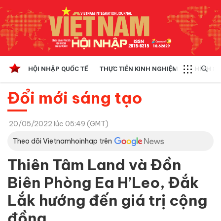
HỘI NHẬP QUỐC TẾ
THỰC TIỄN KINH NGHIỆM
CHÍNH SÁ
Đổi mới sáng tạo
20/05/2022 lúc 05:49 (GMT)
Theo dõi Vietnamhoinhap trên
Thiên Tâm Land và Đồn
Biên Phòng Ea H’Leo, Đắk
Lắk hướng đến giá trị cộng
đồng