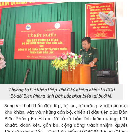
Thượng tá Bùi Khắc Hiệp, Phó Chủ nhiệm chính trị BCH
Bộ đội Biên Phòng tỉnh Đắk Lắk phát biểu tại buổi lễ.
Song với tinh thần độc lập, tự lực, tự cường, vượt qua mọi
khó khăn, vất vả, những cán bộ, chiến sĩ đầu tiên của Đồn
Biên Phòng Ea H’Leo đã tỏ rõ bản lĩnh kiên cường, bất
khuất, đoàn kết, gắn bó, cộng đồng trách nhiệm, quyết
tâm xây dựng đồn,… Cán bộ chiến sĩ (CBCS) đơn vị rất vui