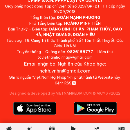
CHÍNH SÁCH, PHÁP LUẬT VÀ QUẢN LÝ
Giấy phép hoạt động Tạp chí Điện tử số 329/GP-BTTTT cấp ngày
10/09/2018.
Tổng Biên tập:
ĐOÀN MẠNH PHƯƠNG
Phó Tổng Biên tập:
HOÀNG MINH TIẾN
Ban Thư ký - Biên tập:
ĐẶNG ĐÌNH CHẤN, PHẠM THỦY, CAO
HÀ, NHẬT QUANG, ĐOÀN HIẾU
Tòa soạn:T8, Cung Trí thức Thành phố, Số 1 Tôn Thất Thuyết, Cầu
Giấy, Hà Nội.
Truyền thông - Quảng cáo:
0826166777
- Hòm thư:
tcvietnamhoinhap@gmail.com
Email nhận bài Nghiên cứu Khoa học:
nckh.vnhn@gmail.com
Ghi rõ nguồn "Việt Nam Hội Nhập" khi phát hành từ Website này.
Kênh RSS
Designed & developed by VIETNAMPEDIA.COM
©
AICMS v2022