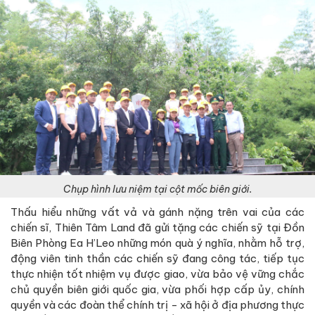
Chụp hình lưu niệm tại cột mốc biên giới.
Thấu hiểu những vất vả và gánh nặng trên vai của các
chiến sĩ, Thiên Tâm Land đã gửi tặng các chiến sỹ tại Đồn
Biên Phòng Ea H’Leo những món quà ý nghĩa, nhằm hỗ trợ,
động viên tinh thần các chiến sỹ đang công tác, tiếp tục
thực nhiện tốt nhiệm vụ được giao, vừa bảo vệ vững chắc
chủ quyền biên giới quốc gia, vừa phối hợp cấp ủy, chính
quyền và các đoàn thể chính trị - xã hội ở địa phương thực