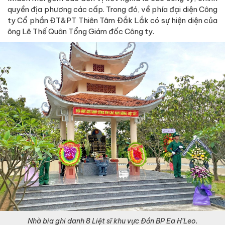
quyền địa phương các cấp. Trong đó, về phía đại diện Công
ty Cổ phần ĐT&PT Thiên Tâm Đắk Lắk có sự hiện diện của
ông Lê Thế Quân Tổng Giám đốc Công ty.
Nhà bia ghi danh 8 Liệt sĩ khu vực Đồn BP Ea H’Leo.