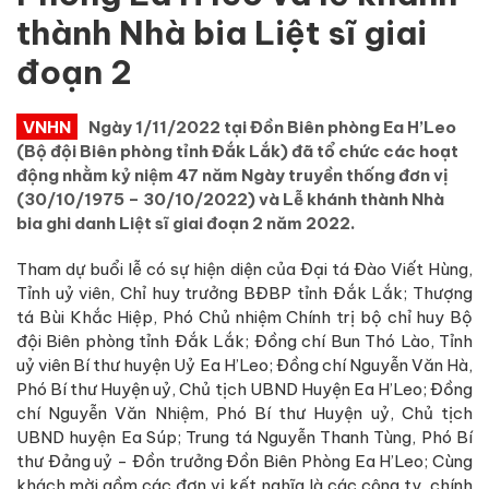
thành Nhà bia Liệt sĩ giai
đoạn 2
VNHN
Ngày 1/11/2022 tại Đồn Biên phòng Ea H’Leo
(Bộ đội Biên phòng tỉnh Đắk Lắk) đã tổ chức các hoạt
động nhằm kỷ niệm 47 năm Ngày truyền thống đơn vị
(30/10/1975 – 30/10/2022) và Lễ khánh thành Nhà
bia ghi danh Liệt sĩ giai đoạn 2 năm 2022.
Tham dự buổi lễ có sự hiện diện của Đại tá Đào Viết Hùng,
Tỉnh uỷ viên, Chỉ huy trưởng BĐBP tỉnh Đắk Lắk; Thượng
tá Bùi Khắc Hiệp, Phó Chủ nhiệm Chính trị bộ chỉ huy Bộ
đội Biên phòng tỉnh Đắk Lắk; Đồng chí Bun Thó Lào, Tỉnh
uỷ viên Bí thư huyện Uỷ Ea H’Leo; Đồng chí Nguyễn Văn Hà,
Phó Bí thư Huyện uỷ, Chủ tịch UBND Huyện Ea H’Leo; Đồng
chí Nguyễn Văn Nhiệm, Phó Bí thư Huyện uỷ, Chủ tịch
UBND huyện Ea Súp; Trung tá Nguyễn Thanh Tùng, Phó Bí
thư Đảng uỷ - Đồn trưởng Đồn Biên Phòng Ea H’Leo; Cùng
khách mời gồm các đơn vị kết nghĩa là các công ty, chính