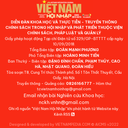
DIỄN ĐÀN KHOA HỌC VÀ THỰC TIỄN - TRUYỀN THÔNG
CHÍNH SÁCH TRONG HỘI NHẬP VÀ PHÁT TRIỂN THUỘC VIỆN
CHÍNH SÁCH, PHÁP LUẬT VÀ QUẢN LÝ
Giấy phép hoạt động Tạp chí Điện tử số 329/GP-BTTTT cấp ngày
10/09/2018.
Tổng Biên tập:
ĐOÀN MẠNH PHƯƠNG
Phó Tổng Biên tập:
HOÀNG MINH TIẾN
Ban Thư ký - Biên tập:
ĐẶNG ĐÌNH CHẤN, PHẠM THỦY, CAO
HÀ, NHẬT QUANG, ĐOÀN HIẾU
Tòa soạn:T8, Cung Trí thức Thành phố, Số 1 Tôn Thất Thuyết, Cầu
Giấy, Hà Nội.
Truyền thông - Quảng cáo:
0826166777
- Hòm thư:
tcvietnamhoinhap@gmail.com
Email nhận bài Nghiên cứu Khoa học:
nckh.vnhn@gmail.com
Ghi rõ nguồn "Việt Nam Hội Nhập" khi phát hành từ Website này.
Kênh RSS
Designed & developed by VIETNAMPEDIA.COM
©
AICMS v2022