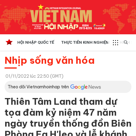
HỘI NHẬP QUỐC TẾ
THỰC TIỄN KINH NGHIỆM
CHÍNH SÁ
Nhịp sống văn hóa
01/11/2022 lúc 22:50 (GMT)
Theo dõi Vietnamhoinhap trên
Thiên Tâm Land tham dự
tọa đàm kỷ niệm 47 năm
ngày truyền thống đồn Biên
Phòng Ea H'leo và lễ khánh