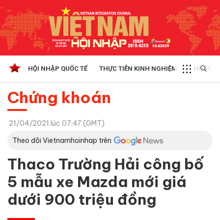
HỘI NHẬP QUỐC TẾ
THỰC TIỄN KINH NGHIỆM
CHÍNH SÁ
Chứng khoán
21/04/2021 lúc 07:47 (GMT)
Theo dõi Vietnamhoinhap trên
Thaco Trường Hải công bố
5 mẫu xe Mazda mới giá
dưới 900 triệu đồng