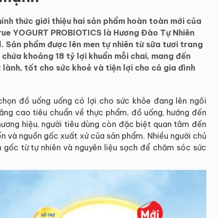
nh thức giới thiệu hai sản phẩm hoàn toàn mới của
rue YOGURT PROBIOTICS là Hương Đào Tự Nhiên
 Sản phẩm được lên men tự nhiên từ sữa tươi trang
 TH, chứa khoảng 18 tỷ lợi khuẩn mỗi chai, mang đến
t lành, tốt cho sức khoẻ và tiện lợi cho cả gia đình
̣n đồ uống uống có lợi cho sức khỏe đang lên ngôi
âng cao tiêu chuẩn về thực phẩm, đồ uống, hướng đến
ương hiệu, người tiêu dùng còn đặc biệt quan tâm đến
ến và nguồn gốc xuất xứ của sản phẩm. Nhiều người chủ
gốc từ tự nhiên và nguyên liệu sạch để chăm sóc sức