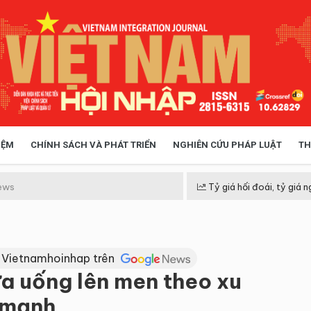
IỆM
CHÍNH SÁCH VÀ PHÁT TRIỂN
NGHIÊN CỨU PHÁP LUẬT
TH
HÓA XÃ HỘI
CHÍNH SÁCH
ews
Tỷ giá hối đoái, tỷ giá n
 TIỄN QUẢN LÝ
VIỆT NAM ĐIỂM ĐẾN
 Vietnamhoinhap trên
ữa uống lên men theo xu
 mạnh