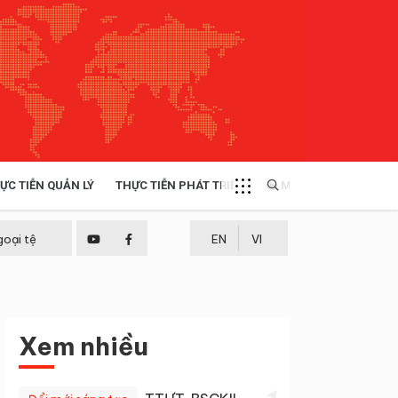
ỰC TIỄN QUẢN LÝ
THỰC TIỄN PHÁT TRIỂN
MULTIMEDIA
TÀI NGUYÊN - MÔI TRƯỜNG
goại tệ
EN
VI
THỰC TIỄN - KINH NGHIỆM
Xem nhiều