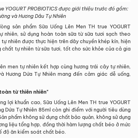
ue YOGURT PROBIOTICS được giới thiệu trước đó gồm:
ường và Hương Dâu Tự Nhiên
òng sản phẩm Sữa Uống Lên Men TH true YOGURT
 nhiên, sử dụng hoàn toàn sữa từ sữa tươi sạch theo
 tự nhiên được thực hiện trên dây chuyền khép kín, hiện
 chất tự nhiên từ sữa tươi, tốt cho sức khỏe của cả gia
lên men tự nhiên kết hợp cùng hương trái cây tự nhiên,
và Hương Dứa Tự Nhiên mang đến cảm giác dễ uống,
oàn từ thiên nhiên"
ợng lợi khuẩn cao, Sữa Uống Lên Men TH true YOGURT
Dứa Tự Nhiên 85ml còn ghi điểm với người tiêu dùng
 Sản phẩm không sử dụng chất bảo quản, không sử dụng
ương liệu tổng hợp, đồng thời hàm lượng chất béo ở mức
́ độ ăn kiểm soát chất béo.