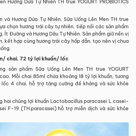
Men Hương Dứa Tự Nhiên TH true YOGURT PROBIOTICS
ên và Hương Dứa Tự Nhiên, Sữa Uống Lên Men TH true
 chọn hương trái cây tự nhiên, tiếp nối các sản phẩm
, Ít Đường và Hương Dâu Tự Nhiên. Sản phẩm giữ nền vị
n, kết hợp cùng hương trái cây hấp dẫn, tạo nên vị chua
uống.
n/ chai, 72 tỷ lợi khuẩn/ lốc
dòng sản phẩm Sữa Uống Lên Men TH true YOGURT
cao. Mỗi chai 85ml chứa khoảng 18 tỷ lợi khuẩn, tương
 4 chai, hỗ trợ tăng cường đề kháng và sức khỏe
g hai chủng lợi khuẩn Lactobacillus paracasei L.casei-
sei F-19 (TH.paracasei) hỗ trợ miễn dịch và sức khỏe