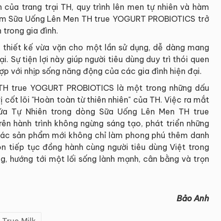
 của trang trại TH, quy trình lên men tự nhiên và hàm
hẩm Sữa Uống Lên Men TH true YOGURT PROBIOTICS trở
 trong gia đình.
 thiết kế vừa vặn cho một lần sử dụng, dễ dàng mang
ại. Sự tiện lợi này giúp người tiêu dùng duy trì thói quen
ợp với nhịp sống năng động của các gia đình hiện đại.
 TH true YOGURT PROBIOTICS là một trong những dấu
ị cốt lõi "Hoàn toàn từ thiên nhiên" của TH. Việc ra mắt
a Tự Nhiên trong dòng Sữa Uống Lên Men TH true
n hành trình không ngừng sáng tạo, phát triển những
 Các sản phẩm mới không chỉ làm phong phú thêm danh
n tiếp tục đồng hành cùng người tiêu dùng Việt trong
g, hướng tới một lối sống lành mạnh, cân bằng và trọn
Bảo Anh