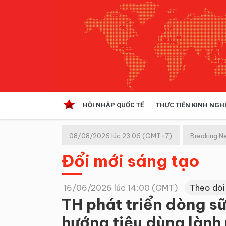
HỘI NHẬP QUỐC TẾ
THỰC TIỄN KINH NGH
HỘI NHẬP QUỐC TẾ
VĂN 
08/08/2026 lúc 23:06 (GMT+7)
Breaking N
Kinh tế hội nhập
Đổi mới sáng tạo
Doanh nghiệp
NGHIÊN CỨU PHÁP LUẬT
THỰC
16/06/2026 lúc 14:00 (GMT)
Theo dõi
TH phát triển dòng s
hướng tiêu dùng lành