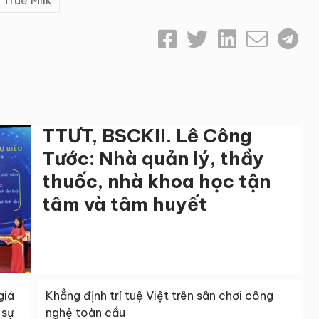
 True Milk
TTƯT, BSCKII. Lê Công
Tước: Nhà quản lý, thầy
thuốc, nhà khoa học tận
tâm và tâm huyết
giá
Khẳng định trí tuệ Việt trên sân chơi công
 sự
nghệ toàn cầu