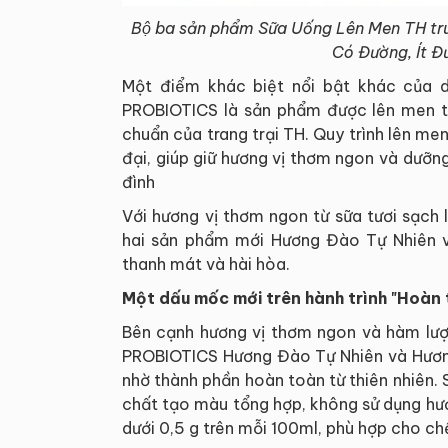
Bộ ba sản phẩm Sữa Uống Lên Men TH tr
Có Đường, Ít Đ
Một điểm khác biệt nổi bật khác của d
PROBIOTICS là sản phẩm được lên men tự
chuẩn của trang trại TH. Quy trình lên men
đại, giúp giữ hương vị thơm ngon và dưỡng
đình
Với hương vị thơm ngon từ sữa tươi sạch 
hai sản phẩm mới Hương Đào Tự Nhiên 
thanh mát và hài hòa.
Một dấu mốc mới trên hành trình "Hoàn t
Bên cạnh hương vị thơm ngon và hàm lư
PROBIOTICS Hương Đào Tự Nhiên và Hương 
nhờ thành phần hoàn toàn từ thiên nhiên.
chất tạo màu tổng hợp, không sử dụng h
dưới 0,5 g trên mỗi 100ml, phù hợp cho chê