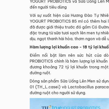
YOGURT PROBIOTICS và Sữa Uống Lên 
đến người tiêu dùng
Với sự xuất hiện của Hương Đào Tự Nhi
YOGURT PROBIOTICS 85 ml có thêm hai lựa
đã được giới thiệu trước đó gồm Có Đường
đặc trưng từ sữa tươi sạch lên men tự nhiê
dịu, ngọt thanh hài hòa, thơm ngon và dễ 
Hàm lượng lợi khuẩn cao - 18 tỷ lợi khuẩ
Điểm nổi bật làm nên sức hút của 
PROBIOTICS chính là hàm lượng lợi khuẩn 
đương khoảng 72 tỷ lợi khuẩn trong một lốc
đường ruột.
Dòng sản phẩm Sữa Uống Lên Men sử dụn
01 (TH_L.casei) và Lactobacillus paraca
đường ruột cho người sử dụng.