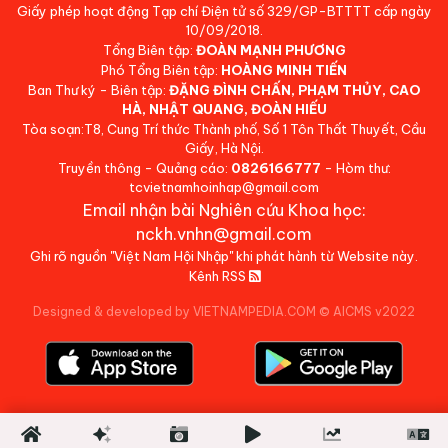
Giấy phép hoạt động Tạp chí Điện tử số 329/GP-BTTTT cấp ngày
10/09/2018.
Tổng Biên tập:
ĐOÀN MẠNH PHƯƠNG
Phó Tổng Biên tập:
HOÀNG MINH TIẾN
Ban Thư ký - Biên tập:
ĐẶNG ĐÌNH CHẤN, PHẠM THỦY, CAO
HÀ, NHẬT QUANG, ĐOÀN HIẾU
Tòa soạn:T8, Cung Trí thức Thành phố, Số 1 Tôn Thất Thuyết, Cầu
Giấy, Hà Nội.
Truyền thông - Quảng cáo:
0826166777
- Hòm thư:
tcvietnamhoinhap@gmail.com
Email nhận bài Nghiên cứu Khoa học:
nckh.vnhn@gmail.com
Ghi rõ nguồn "Việt Nam Hội Nhập" khi phát hành từ Website này.
Kênh RSS
Designed & developed by VIETNAMPEDIA.COM
©
AICMS v2022