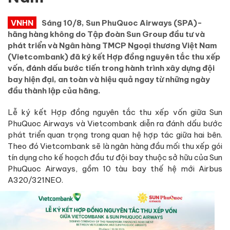
VNHN
Sáng 10/8, Sun PhuQuoc Airways (SPA)-
hãng hàng không do Tập đoàn Sun Group đầu tư và
phát triển và Ngân hàng TMCP Ngoại thương Việt Nam
(Vietcombank) đã ký kết Hợp đồng nguyên tắc thu xếp
vốn, đánh dấu bước tiến trong hành trình xây dựng đội
bay hiện đại, an toàn và hiệu quả ngay từ những ngày
đầu thành lập của hãng.
Lễ ký kết Hợp đồng nguyên tắc thu xếp vốn giữa Sun
PhuQuoc Airways và Vietcombank diễn ra đánh dấu bước
phát triển quan trọng trong quan hệ hợp tác giữa hai bên.
Theo đó Vietcombank sẽ là ngân hàng đầu mối thu xếp gói
tín dụng cho kế hoạch đầu tư đội bay thuộc sở hữu của Sun
PhuQuoc Airways, gồm 10 tàu bay thế hệ mới Airbus
A320/321NEO.