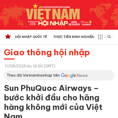
HỘI NHẬP QUỐC TẾ
THỰC TIỄN KINH NGHIỆM
CHÍNH SÁ
Giao thông hội nhập
11/08/2025 lúc 16:00 (GMT)
Theo dõi Vietnamhoinhap trên
Sun PhuQuoc Airways –
bước khởi đầu cho hãng
hàng không mới của Việt
Nam