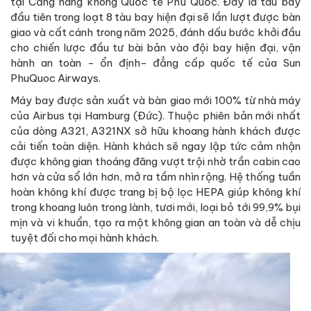
tại Cảng hàng không Quốc tế Phú Quốc. Đây là tàu bay
đầu tiên trong loạt 8 tàu bay hiện đại sẽ lần lượt được bàn
giao và cất cánh trong năm 2025, đánh dấu bước khởi đầu
cho chiến lược đầu tư bài bản vào đội bay hiện đại, vận
hành an toàn - ổn định- đẳng cấp quốc tế của Sun
PhuQuoc Airways.
Máy bay được sản xuất và bàn giao mới 100% từ nhà máy
của Airbus tại Hamburg (Đức). Thuộc phiên bản mới nhất
của dòng A321, A321NX sở hữu khoang hành khách được
cải tiến toàn diện. Hành khách sẽ ngay lập tức cảm nhận
được không gian thoáng đãng vượt trội nhờ trần cabin cao
hơn và cửa sổ lớn hơn, mở ra tầm nhìn rộng. Hệ thống tuần
hoàn không khí được trang bị bộ lọc HEPA giúp không khí
trong khoang luôn trong lành, tươi mới, loại bỏ tới 99,9% bụi
mịn và vi khuẩn, tạo ra một không gian an toàn và dễ chịu
tuyệt đối cho mọi hành khách.