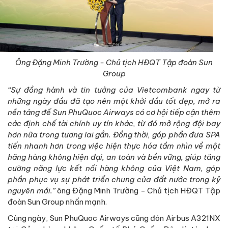
Ông Đặng Minh Trường - Chủ tịch HĐQT Tập đoàn Sun
Group
“Sự đồng hành và tin tưởng của Vietcombank ngay từ
những ngày đầu đã tạo nên một khởi đầu tốt đẹp, mở ra
nền tảng để Sun PhuQuoc Airways có cơ hội tiếp cận thêm
các định chế tài chính uy tín khác, từ đó mở rộng đội bay
hơn nữa trong tương lai gần. Đồng thời, góp phần đưa SPA
tiến nhanh hơn trong việc hiện thực hóa tầm nhìn về một
hãng hàng không hiện đại, an toàn và bền vững, giúp tăng
cường năng lực kết nối hàng không của Việt Nam, góp
phần phục vụ sự phát triển chung của đất nước trong kỷ
nguyên mới.”
ông Đặng Minh Trường - Chủ tịch HĐQT Tập
đoàn Sun Group nhấn mạnh.
Cùng ngày, Sun PhuQuoc Airways cũng đón Airbus A321NX