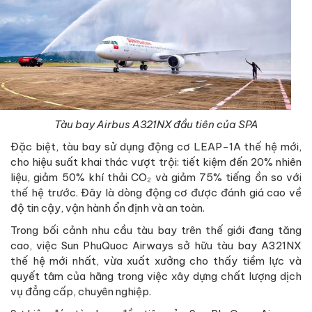
Tàu bay Airbus A321NX đầu tiên của SPA
Đặc biệt, tàu bay sử dụng động cơ LEAP-1A thế hệ mới,
cho hiệu suất khai thác vượt trội: tiết kiệm đến 20% nhiên
liệu, giảm 50% khí thải CO₂ và giảm 75% tiếng ồn so với
thế hệ trước. Đây là dòng động cơ được đánh giá cao về
độ tin cậy, vận hành ổn định và an toàn.
Trong bối cảnh nhu cầu tàu bay trên thế giới đang tăng
cao, việc Sun PhuQuoc Airways sở hữu tàu bay A321NX
thế hệ mới nhất, vừa xuất xưởng cho thấy tiềm lực và
quyết tâm của hãng trong việc xây dựng chất lượng dịch
vụ đẳng cấp, chuyên nghiệp.