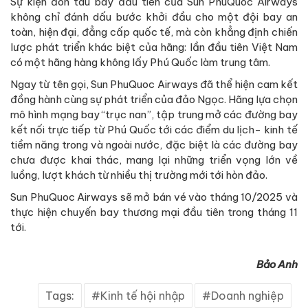
Sự kiện đón tàu bay đầu tiên của Sun PhuQuoc Airways
không chỉ đánh dấu bước khởi đầu cho một đội bay an
toàn, hiện đại, đẳng cấp quốc tế, mà còn khẳng định chiến
lược phát triển khác biệt của hãng: lần đầu tiên Việt Nam
có một hãng hàng không lấy Phú Quốc làm trung tâm.
Ngay từ tên gọi, Sun PhuQuoc Airways đã thể hiện cam kết
đồng hành cùng sự phát triển của đảo Ngọc. Hãng lựa chọn
mô hình mạng bay “trục nan”, tập trung mở các đường bay
kết nối trực tiếp từ Phú Quốc tới các điểm du lịch- kinh tế
tiềm năng trong và ngoài nước, đặc biệt là các đường bay
chưa được khai thác, mang lại những triển vọng lớn về
luồng, lượt khách từ nhiều thị trường mới tới hòn đảo.
Sun PhuQuoc Airways sẽ mở bán vé vào tháng 10/2025 và
thực hiện chuyến bay thương mại đầu tiên trong tháng 11
tới.
Bảo Anh
Tags:
Kinh tế hội nhập
Doanh nghiệp