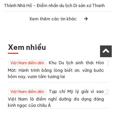
Thành Nhà Hồ - Điểm nhấn du lịch Di sản xứ Thanh
Xem thêm các tin khác
Xem nhiều
1
Khu Du lịch sinh thái Hòn
Việt Nam điểm đến
Mát: Hành trình bằng lòng biết ơn, vững bước
hôm nay, vươn tầm tương lai
2
Tạp chí Mỹ lý giải vì sao
Việt Nam điểm đến
Việt Nam là điểm nghỉ dưỡng đa dạng đáng
kinh ngạc của châu Á