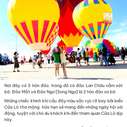
Nơi đây có 3 hòn đảo, trong đó có đảo Lan Châu nằm sát
bờ, Đảo Mắt và Đảo Ngư (Song Ngư) là 2 hòn đảo xa bờ.
Những chiếc khinh khí cầu đầy màu sắc rực rỡ bay bãi biển
Cửa Lò thơ mộng, hứa hẹn sẽ mang đến những ngày hội sôi
động, tuyệt vời cho du khách khi đến tham quan Cửa Lò dịp
này.