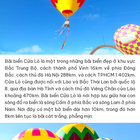
Bãi biển Cửa Lò là một trong những bãi biển đẹp ở khu vực
Bắc Trung Bộ, cách thành phố Vinh 16km về phía Đông
Bắc, cách thủ đô Hà Nội 288km, và cách TPHCM 1.402km.
Cửa Lò cũng được nối với Lào và Bắc Thái Lan bởi quốc lộ
8, qua địa bàn Hà Tĩnh và cách thủ đô Viêng Chăn của Lào
khoảng 470km. Bãi biển Cửa Lò là nơi hợp lưu giữa hai con
sông đổ ra biển là sông Cấm ở phía Bắc và sông Lam ở phía
Nam. Nơi đây có một bờ biển dài hơn 10km, trong đó hơn
8km liên tục là bãi cát trắng, phẳng mịn.