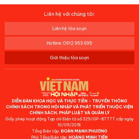
Liên hệ với chúng tôi:
Liên hệ tòa soạn
Hotline: 0912 953 695
Giới thiệu tòa soạn
DIỄN ĐÀN KHOA HỌC VÀ THỰC TIỄN - TRUYỀN THÔNG
CHÍNH SÁCH TRONG HỘI NHẬP VÀ PHÁT TRIỂN THUỘC VIỆN
CHÍNH SÁCH, PHÁP LUẬT VÀ QUẢN LÝ
Giấy phép hoạt động Tạp chí Điện tử số 329/GP-BTTTT cấp ngày
10/09/2018.
Tổng Biên tập:
ĐOÀN MẠNH PHƯƠNG
Phó Tổng Biên tập:
HOÀNG MINH TIẾN