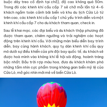
buộc dây treo cố định tại chỗ), độ cao không quá 50m.
Trong đó các khinh khí cầu cấp 7 sẽ chở mỗi lần từ 4-6
khách ngắm toàn cảnh bãi biển và khu du lịch Cửa Lò từ
trên cao, các khinh khí cầu cấp 1 chủ yếu trình diễn và một
khinh khí cầu cấp 7 cho du khách tham quan, check in.
Sau lễ khai mạc, các đại biểu và du khách thập phương đã
được tham quan, chiêm ngưỡng và trải nghiệm các hoạt
động trên khinh khí cầu. Với những màn biểu diễn bay trình
diễn, bay cùng hành khách, quy tụ dàn khinh khí cầu quy
mô dưới sự điều khiển của phi đội bay quốc tế, du khách sẽ
được hoà mình vào không khí lễ hội sôi động, hoành tráng
bậc nhất. Bầu trời rợp màu hoa, đưa du khách khám phá
những tầm nhìn cực phẩm trong không gian biển mỹ lệ của
Cửa Lò, mở góc nhìn mới mẻ về biển Cửa Lò.