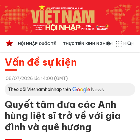
HỘI NHẬP QUỐC TẾ
THỰC TIỄN KINH NGHIỆM
CHÍNH SÁ
Vấn đề sự kiện
08/07/2026 lúc 14:00 (GMT)
Theo dõi Vietnamhoinhap trên
Quyết tâm đưa các Anh
hùng liệt sĩ trở về với gia
đình và quê hương