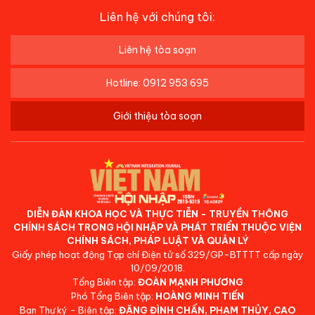
Liên hệ với chúng tôi:
Liên hệ tòa soạn
Hotline: 0912 953 695
Giới thiệu tòa soạn
DIỄN ĐÀN KHOA HỌC VÀ THỰC TIỄN - TRUYỀN THÔNG
CHÍNH SÁCH TRONG HỘI NHẬP VÀ PHÁT TRIỂN THUỘC VIỆN
CHÍNH SÁCH, PHÁP LUẬT VÀ QUẢN LÝ
Giấy phép hoạt động Tạp chí Điện tử số 329/GP-BTTTT cấp ngày
10/09/2018.
Tổng Biên tập:
ĐOÀN MẠNH PHƯƠNG
Phó Tổng Biên tập:
HOÀNG MINH TIẾN
Ban Thư ký - Biên tập:
ĐẶNG ĐÌNH CHẤN, PHẠM THỦY, CAO