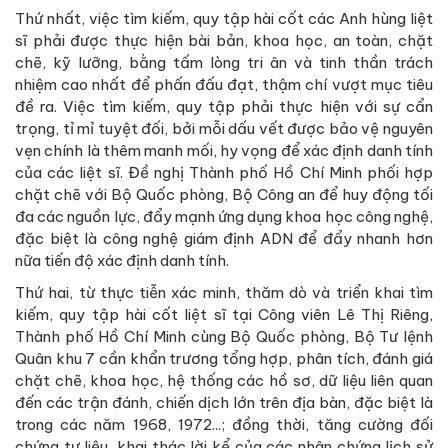
Thứ nhất, việc tìm kiếm, quy tập hài cốt các Anh hùng liệt
sĩ phải được thực hiện bài bản, khoa học, an toàn, chặt
chẽ, kỹ lưỡng, bằng tấm lòng tri ân và tinh thần trách
nhiệm cao nhất để phấn đấu đạt, thậm chí vượt mục tiêu
đề ra. Việc tìm kiếm, quy tập phải thực hiện với sự cẩn
trọng, tỉ mỉ tuyệt đối, bởi mỗi dấu vết được bảo vệ nguyên
vẹn chính là thêm manh mối, hy vọng để xác định danh tính
của các liệt sĩ. Đề nghị Thành phố Hồ Chí Minh phối hợp
chặt chẽ với Bộ Quốc phòng, Bộ Công an để huy động tối
đa các nguồn lực, đẩy mạnh ứng dụng khoa học công nghệ,
đặc biệt là công nghệ giám định ADN để đẩy nhanh hơn
nữa tiến độ xác định danh tính.
Thứ hai, từ thực tiễn xác minh, thăm dò và triển khai tìm
kiếm, quy tập hài cốt liệt sĩ tại Công viên Lê Thị Riêng,
Thành phố Hồ Chí Minh cùng Bộ Quốc phòng, Bộ Tư lệnh
Quân khu 7 cần khẩn trương tổng hợp, phân tích, đánh giá
chặt chẽ, khoa học, hệ thống các hồ sơ, dữ liệu liên quan
đến các trận đánh, chiến dịch lớn trên địa bàn, đặc biệt là
trong các năm 1968, 1972...; đồng thời, tăng cường đối
chứng tư liệu, khai thác lời kể của các nhân chứng lịch sử