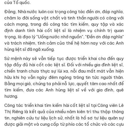
của Tổ quốc.
Đảng, Nhà nước luôn coi trọng công tác đền ơn, đáp nghĩa,
chăm lo đời sống vật chất và tinh thần người có công với
cách mạng, trong đó công tác tìm kiếm, quy tập và xác
định danh tính hài cốt liệt sĩ là nhiệm vụ chính trị quan
trọng, là đạo lý "Uống nước nhớ nguồn", "Đền ơn đáp nghĩa"
và trách nhiệm, tình cảm của thế hệ hôm nay với các Anh
hùng liệt sĩ đã ngã xuống.
Sứ mệnh này sẽ vẫn tiếp tục được triển khai cho đến quy
tập đầy đủ hài cốt các liệt sĩ. Đối với nhiều gia đình liệt sĩ,
chiến tranh chưa thực sự lùi xa, nỗi đau mất mát vẫn hiện
hữu khi họ vẫn ngày đêm ngóng trông tin tức người thân.
Bằng mọi giá, chúng ta phải nỗ lực, quyết tâm cao nhất để
tìm kiếm, đưa các Anh hùng liệt sĩ về với gia đình, quê
hương.
Công tác triển khai tìm kiếm hài cốt liệt sĩ tại Công viên Lê
Thị Riêng là kết quả của nhiều năm kiên trì thu thập thông
tin, nghiên cứu tư liệu lịch sử, nhất là hồ sơ tư liệu quân sự
được giải mật và cung cấp từ phía các tổ chức và các cựu