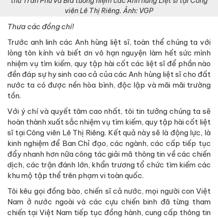
thư Trần Phú và Bia tưởng niệm các Anh hùng Liệt sĩ tại Công
viên Lê Thị Riêng. Ảnh: VGP
Thưa các đồng chí!
Trước anh linh các Anh hùng liệt sĩ, toàn thể chúng ta với
lòng tôn kính và biết ơn vô hạn nguyện làm hết sức mình
nhiệm vụ tìm kiếm, quy tập hài cốt các liệt sĩ để phần nào
đền đáp sự hy sinh cao cả của các Anh hùng liệt sĩ cho đất
nước ta có được nền hòa bình, độc lập và mãi mãi trường
tồn.
Với ý chí và quyết tâm cao nhất, tôi tin tưởng chúng ta sẽ
hoàn thành xuất sắc nhiệm vụ tìm kiếm, quy tập hài cốt liệt
sĩ tại Công viên Lê Thị Riêng. Kết quả này sẽ là động lực, là
kinh nghiệm để Ban Chỉ đạo, các ngành, các cấp tiếp tục
đẩy nhanh hơn nữa công tác giải mã thông tin về các chiến
dịch, các trận đánh lớn, khẩn trương tổ chức tìm kiếm các
khu mộ tập thể trên phạm vi toàn quốc.
Tôi kêu gọi đồng bào, chiến sĩ cả nước, mọi người con Việt
Nam ở nước ngoài và các cựu chiến binh đã từng tham
chiến tại Việt Nam tiếp tục đồng hành, cung cấp thông tin