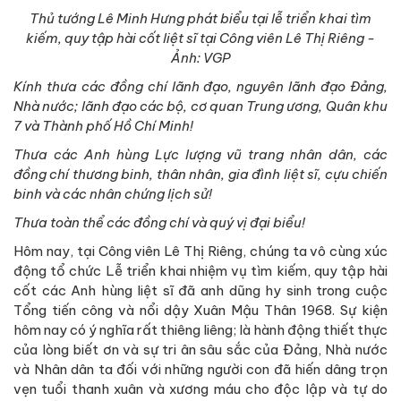
Thủ tướng Lê Minh Hưng phát biểu tại lễ triển khai tìm
kiếm, quy tập hài cốt liệt sĩ tại Công viên Lê Thị Riêng -
Ảnh: VGP
Kính thưa các đồng chí lãnh đạo, nguyên lãnh đạo Đảng,
Nhà nước; lãnh đạo các bộ, cơ quan Trung ương, Quân khu
7 và Thành phố Hồ Chí Minh!
Thưa các Anh hùng Lực lượng vũ trang nhân dân, các
đồng chí thương binh, thân nhân, gia đình liệt sĩ, cựu chiến
binh và các nhân chứng lịch sử!
Thưa toàn thể các đồng chí và quý vị đại biểu!
Hôm nay, tại Công viên Lê Thị Riêng, chúng ta vô cùng xúc
động tổ chức Lễ triển khai nhiệm vụ tìm kiếm, quy tập hài
cốt các Anh hùng liệt sĩ đã anh dũng hy sinh trong cuộc
Tổng tiến công và nổi dậy Xuân Mậu Thân 1968. Sự kiện
hôm nay có ý nghĩa rất thiêng liêng; là hành động thiết thực
của lòng biết ơn và sự tri ân sâu sắc của Đảng, Nhà nước
và Nhân dân ta đối với những người con đã hiến dâng trọn
vẹn tuổi thanh xuân và xương máu cho độc lập và tự do