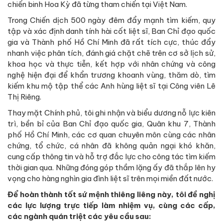
chiến binh Hoa Kỳ đã từng tham chiến tại Việt Nam.
Trong Chiến dịch 500 ngày đêm đẩy mạnh tìm kiếm, quy
tập và xác định danh tính hài cốt liệt sĩ, Ban Chỉ đạo quốc
gia và Thành phố Hồ Chí Minh đã rất tích cực, thúc đẩy
nhanh việc phân tích, đánh giá chặt chẽ trên cơ sở lịch sử,
khoa học và thực tiễn, kết hợp với nhân chứng và công
nghệ hiện đại để khẩn trương khoanh vùng, thăm dò, tìm
kiếm khu mộ tập thể các Anh hùng liệt sĩ tại Công viên Lê
Thị Riêng.
Thay mặt Chính phủ, tôi ghi nhận và biểu dương nỗ lực kiên
trì, bền bỉ của Ban Chỉ đạo quốc gia, Quân khu 7, Thành
phố Hồ Chí Minh, các cơ quan chuyên môn cùng các nhân
chứng, tổ chức, cá nhân đã không quản ngại khó khăn,
cung cấp thông tin và hỗ trợ đắc lực cho công tác tìm kiếm
thời gian qua. Những đóng góp thầm lặng ấy đã thắp lên hy
vọng cho hàng nghìn gia đình liệt sĩ trên mọi miền đất nước.
Để hoàn thành tốt sứ mệnh thiêng liêng này, tôi đề nghị
các lực lượng trực tiếp làm nhiệm vụ, cùng các cấp,
các ngành quán triệt các yêu cầu sau: