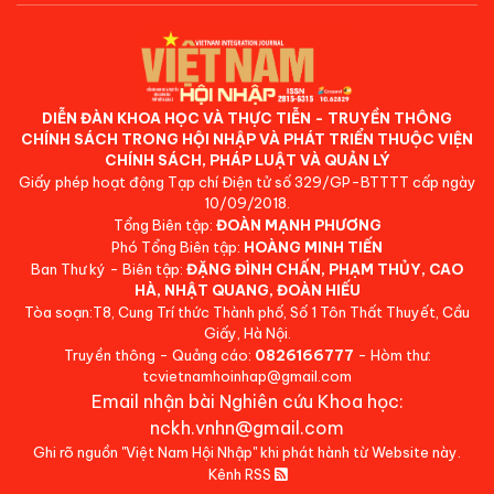
DIỄN ĐÀN KHOA HỌC VÀ THỰC TIỄN - TRUYỀN THÔNG
CHÍNH SÁCH TRONG HỘI NHẬP VÀ PHÁT TRIỂN THUỘC VIỆN
CHÍNH SÁCH, PHÁP LUẬT VÀ QUẢN LÝ
Giấy phép hoạt động Tạp chí Điện tử số 329/GP-BTTTT cấp ngày
10/09/2018.
Tổng Biên tập:
ĐOÀN MẠNH PHƯƠNG
Phó Tổng Biên tập:
HOÀNG MINH TIẾN
Ban Thư ký - Biên tập:
ĐẶNG ĐÌNH CHẤN, PHẠM THỦY, CAO
HÀ, NHẬT QUANG, ĐOÀN HIẾU
Tòa soạn:T8, Cung Trí thức Thành phố, Số 1 Tôn Thất Thuyết, Cầu
Giấy, Hà Nội.
Truyền thông - Quảng cáo:
0826166777
- Hòm thư:
tcvietnamhoinhap@gmail.com
Email nhận bài Nghiên cứu Khoa học:
nckh.vnhn@gmail.com
Ghi rõ nguồn "Việt Nam Hội Nhập" khi phát hành từ Website này.
Kênh RSS