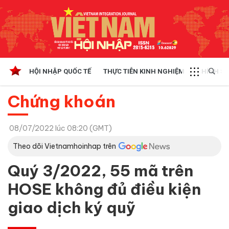
HỘI NHẬP QUỐC TẾ
THỰC TIỄN KINH NGHIỆM
CHÍNH SÁ
Chứng khoán
08/07/2022 lúc 08:20 (GMT)
Theo dõi Vietnamhoinhap trên
Quý 3/2022, 55 mã trên
HOSE không đủ điều kiện
giao dịch ký quỹ