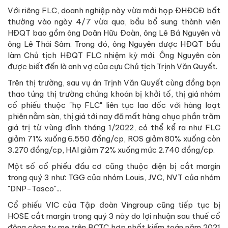
Với riêng FLC, doanh nghiệp này vừa mới họp ĐHĐCĐ bất
thường vào ngày 4/7 vừa qua, bầu bổ sung thành viên
HĐQT bao gồm ông Doãn Hữu Đoàn, ông Lê Bá Nguyên và
ông Lê Thái Sâm. Trong đó, ông Nguyên được HĐQT bầu
làm Chủ tịch HĐQT FLC nhiệm kỳ mới. Ông Nguyên còn
được biết đến là anh vợ của cựu Chủ tịch Trịnh Văn Quyết.
Trên thị trường, sau vụ án Trịnh Văn Quyết cùng đồng bọn
thao túng thị trường chứng khoán bị khởi tố, thị giá nhóm
cổ phiếu thuộc "họ FLC" liên tục lao dốc với hàng loạt
phiên nằm sàn, thị giá tới nay đã mất hàng chục phần trăm
giá trị từ vùng đỉnh tháng 1/2022, có thể kể ra như FLC
giảm 71% xuống 6.550 đồng/cp, ROS giảm 80% xuống còn
3.270 đồng/cp, HAI giảm 72% xuống mức 2.740 đồng/cp.
Một số cổ phiếu đầu cơ cũng thuộc diện bị cắt margin
trong quý 3 như: TGG của nhóm Louis, JVC, NVT của nhóm
"DNP-Tasco"...
Cổ phiếu VIC của Tập đoàn Vingroup cũng tiếp tục bị
HOSE cắt margin trong quý 3 này do lợi nhuận sau thuế cổ
đông công ty mẹ trên BCTC hợp nhất kiểm toán năm 2021