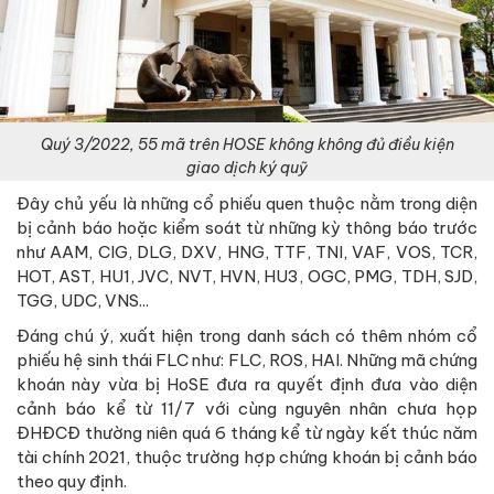
Quý 3/2022, 55 mã trên HOSE không không đủ điều kiện
giao dịch ký quỹ
Đây chủ yếu là những cổ phiếu quen thuộc nằm trong diện
bị cảnh báo hoặc kiểm soát từ những kỳ thông báo trước
như AAM, CIG, DLG, DXV, HNG, TTF, TNI, VAF, VOS, TCR,
HOT, AST, HU1, JVC, NVT, HVN, HU3, OGC, PMG, TDH, SJD,
TGG, UDC, VNS...
Đáng chú ý, xuất hiện trong danh sách có thêm nhóm cổ
phiếu hệ sinh thái FLC như: FLC, ROS, HAI. Những mã chứng
khoán này vừa bị HoSE đưa ra quyết định đưa vào diện
cảnh báo kể từ 11/7 với cùng nguyên nhân chưa họp
ĐHĐCĐ thường niên quá 6 tháng kể từ ngày kết thúc năm
tài chính 2021, thuộc trường hợp chứng khoán bị cảnh báo
theo quy định.