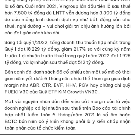
là số âm. Cuối năm 2021, Vingroup lần đầu tiên lỗ sau thuế
hơn 7.500 tỷ đồng dù LNTT vẫn dương hơn 3.300 tỷ đồng
do các mảng kinh doanh dịch vụ như bất động sản cho
thuê, nghỉ dưỡng – vui chơi giải trí chịu ảnh hưởng lớn bởi
các đợt giãn cách kéo dài.
Sang tới quý 1/2022, tổng doanh thu thuần hợp nhất trong
Quý I đạt 18.229 tỷ đồng, giảm 21,7% so với cùng kỳ năm
trước. Lợi nhuận trước thuế trong quý I năm 2022 đạt 1.928
tỷ đồng, và lợi nhuận sau thuế đạt 512 tỷ đồng.
Bên cạnh đó, danh sách 66 cổ phiếu còn một số mã có thời
gian niêm yết dưới 6 tháng nên chưa thể tham gia giao dịch
margin như ABR, CTR, EVF, HHV, PGV hay chứng chỉ quỹ
FUEKI V30 của Quỹ ETF KiM Growth VN30...
Một vài nguyên nhân dẫn đến việc cắt margin còn là việc
doanh nghiệp có lợi nhuận sau thuế trên Báo cáo tài chính
hợp nhất kiểm toán 6 tháng/năm 2021 là số âm hoặc
BCTC bán niên có ý kiến không phải là ý kiến chấp nhận
toàn phần của tổ chức kiểm toán.