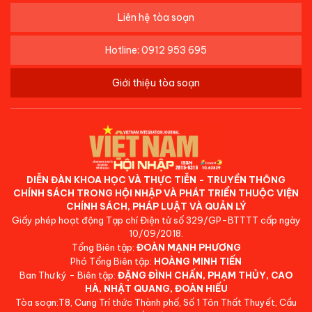
Liên hệ tòa soạn
Hotline: 0912 953 695
Giới thiệu tòa soạn
DIỄN ĐÀN KHOA HỌC VÀ THỰC TIỄN - TRUYỀN THÔNG
CHÍNH SÁCH TRONG HỘI NHẬP VÀ PHÁT TRIỂN THUỘC VIỆN
CHÍNH SÁCH, PHÁP LUẬT VÀ QUẢN LÝ
Giấy phép hoạt động Tạp chí Điện tử số 329/GP-BTTTT cấp ngày
10/09/2018.
Tổng Biên tập:
ĐOÀN MẠNH PHƯƠNG
Phó Tổng Biên tập:
HOÀNG MINH TIẾN
Ban Thư ký - Biên tập:
ĐẶNG ĐÌNH CHẤN, PHẠM THỦY, CAO
HÀ, NHẬT QUANG, ĐOÀN HIẾU
Tòa soạn:T8, Cung Trí thức Thành phố, Số 1 Tôn Thất Thuyết, Cầu