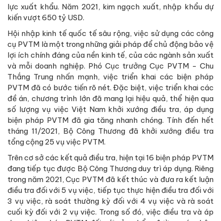
lực xuất khẩu. Năm 2021, kim ngạch xuất, nhập khẩu dự
kiến vượt 650 tỷ USD.
Hội nhập kinh tế quốc tế sâu rộng, việc sử dụng các công
cụ PVTM là một trong những giải pháp để chủ động bảo vệ
lợi ích chính đáng của nền kinh tế, của các ngành sản xuất
và mỗi doanh nghiệp. Phó Cục trưởng Cục PVTM - Chu
Thắng Trung nhấn mạnh, việc triển khai các biện pháp
PVTM đã có bước tiến rõ nét. Đặc biệt, việc triển khai các
đề án, chương trình lớn đã mang lại hiệu quả, thể hiện qua
số lượng vụ việc Việt Nam khởi xướng điều tra, áp dụng
biện pháp PVTM đã gia tăng nhanh chóng. Tính đến hết
tháng 11/2021, Bộ Công Thương đã khởi xướng điều tra
tổng cộng 25 vụ việc PVTM.
Trên cơ sở các kết quả điều tra, hiện tại 16 biện pháp PVTM
đang tiếp tục được Bộ Công Thương duy trì áp dụng. Riêng
trong năm 2021, Cục PVTM đã kết thúc và đưa ra kết luận
điều tra đối với 5 vụ việc, tiếp tục thực hiện điều tra đối với
3 vụ việc, rà soát thường kỳ đối với 4 vụ việc và rà soát
cuối kỳ đối với 2 vụ việc. Trong số đó, việc điều tra và áp