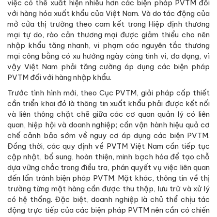
việc có thể xuất hiện nhiều hơn các biện pháp PVTM đối
với hàng hóa xuất khẩu của Việt Nam. Và do tác động của
mở cửa thị trường theo cam kết trong Hiệp định thương
mại tự do, rào cản thương mại được giảm thiểu cho nên
nhập khẩu tăng nhanh, vi phạm các nguyên tắc thương
mại công bằng có xu hướng ngày càng tinh vi, đa dạng, vì
vậy Việt Nam phải tăng cường áp dụng các biện pháp
PVTM đối với hàng nhập khẩu.
Trước tình hình mới, theo Cục PVTM, giải pháp cấp thiết
cần triển khai đó là thông tin xuất khẩu phải được kết nối
và liên thông chặt chẽ giữa các cơ quan quản lý có liên
quan, hiệp hội và doanh nghiệp; cần vận hành hiệu quả cơ
chế cảnh bảo sớm về nguy cơ áp dụng các biện PVTM.
Đồng thời, các quy định về PVTM Việt Nam cần tiếp tục
cập nhật, bổ sung, hoàn thiện, minh bạch hóa để tạo chỗ
dựa vững chắc trong điều tra, phán quyết vụ việc liên quan
đến lẩn tránh biện pháp PVTM. Mặt khác, thông tin về thị
trường từng mặt hàng cần được thu thập, lưu trữ và xử lý
có hệ thống. Đặc biệt, doanh nghiệp là chủ thể chịu tác
động trực tiếp của các biện pháp PVTM nên cần có chiến