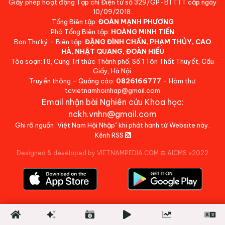
Giấy phép hoạt động Tạp chí Điện tử số 329/GP-BTTTT cấp ngày
10/09/2018.
Tổng Biên tập:
ĐOÀN MẠNH PHƯƠNG
Phó Tổng Biên tập:
HOÀNG MINH TIẾN
Ban Thư ký - Biên tập:
ĐẶNG ĐÌNH CHẤN, PHẠM THỦY, CAO
HÀ, NHẬT QUANG, ĐOÀN HIẾU
Tòa soạn:T8, Cung Trí thức Thành phố, Số 1 Tôn Thất Thuyết, Cầu
Giấy, Hà Nội.
Truyền thông - Quảng cáo:
0826166777
- Hòm thư:
tcvietnamhoinhap@gmail.com
Email nhận bài Nghiên cứu Khoa học:
nckh.vnhn@gmail.com
Ghi rõ nguồn "Việt Nam Hội Nhập" khi phát hành từ Website này.
Kênh RSS
Designed & developed by VIETNAMPEDIA.COM
©
AICMS v2022