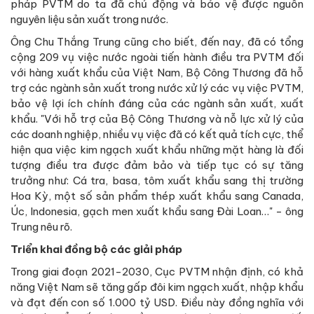
pháp PVTM do ta đã chủ động và bảo vệ được nguồn
nguyên liệu sản xuất trong nước.
Ông Chu Thắng Trung cũng cho biết, đến nay, đã có tổng
cộng 209 vụ việc nước ngoài tiến hành điều tra PVTM đối
với hàng xuất khẩu của Việt Nam, Bộ Công Thương đã hỗ
trợ các ngành sản xuất trong nước xử lý các vụ việc PVTM,
bảo vệ lợi ích chính đáng của các ngành sản xuất, xuất
khẩu. "Với hỗ trợ của Bộ Công Thương và nỗ lực xử lý của
các doanh nghiệp, nhiều vụ việc đã có kết quả tích cực, thể
hiện qua việc kim ngạch xuất khẩu những mặt hàng là đối
tượng điều tra được đảm bảo và tiếp tục có sự tăng
trưởng như: Cá tra, basa, tôm xuất khẩu sang thị trường
Hoa Kỳ, một số sản phẩm thép xuất khẩu sang Canada,
Úc, Indonesia, gạch men xuất khẩu sang Đài Loan…" - ông
Trung nêu rõ.
Triển khai đồng bộ các giải pháp
Trong giai đoạn 2021-2030, Cục PVTM nhận định, có khả
năng Việt Nam sẽ tăng gấp đôi kim ngạch xuất, nhập khẩu
và đạt đến con số 1.000 tỷ USD. Điều này đồng nghĩa với