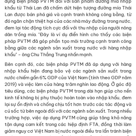
dụng biện pháp PVTM đối với sản phẩm đường mía nhập
khẩu từ Thái Lan đã chấm dứt hiện tượng đường mía Thái
Lan được bán phá giá và cạnh tranh không công bằng, từ
đó ngăn chặn thiệt hại của các nhà máy đường trong nước,
đem lại tác động tích cực đối với thu nhập của người nông
dân trồng mía. "Đây là ví dụ điển hình cho thấy các biện
pháp PVTM đã góp phần tạo môi trường cạnh tranh công
bằng giữa các ngành sản xuất trong nước với hàng nhập
khẩu" - ông Chu Thắng Trung nhấn mạnh.
Bên cạnh đó, các biện pháp PVTM đã áp dụng với hàng
nhập khẩu hiện đang bảo vệ các ngành sản xuất trong
nước chiếm gần 6% GDP của Việt Nam (tính theo GDP năm
2019) và việc làm của hàng trăm nghìn lao động. Ở góc độ
tiêu dùng, các biện pháp PVTM trong dài hạn giúp cho nền
kinh tế không bị phụ thuộc hoàn toàn vào nhập khẩu, đem
lại sự ổn định và chống chịu tốt hơn trước các tác động và
cú sốc từ bên ngoài đối với các ngành sản xuất. Trong nhiều
trường hợp, việc áp dụng PVTM cũng giúp tăng khả năng
tận dụng cam kết trong các hiệp định FTA, đồng thời làm
giảm nguy cơ Việt Nam bị nước ngoài điều tra lẩn tránh biện