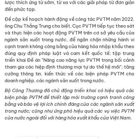
lược thích ứng từ sớm, từ xa với các giải pháp từ đơn giản
đến phức tạp.
Đề cập kế hoạch hành động về công tác PVTM năm 2022,
ông Chu Thắng Trung cho biết, Cục PVTM tiếp tục theo sát
và thực hiện các hoạt động PVTM trên cơ sở yêu cầu của
ngành sản xuất trong nước, để ngăn chặn những hành vi
cạnh tranh không công bằng của hàng hóa nhập khẩu theo
đúng quy định pháp luật và cam kết quốc tế; tập trung
triển khai Đề án "Nâng cao năng lực PVTM trong bối cảnh
tham gia các hiệp định thương mại tự do thế hệ mới"; tăng
cường thông tin, kiến thức về các biện pháp PVTM cho
doanh nghiệp, các ngành sản xuất trong nước.
Bộ Công Thương đã chủ động triển khai có hiệu quả các
biện pháp PVTM để thiết lập môi trường cạnh tranh công
bằng và bảo vệ lợi ích chính đáng của các ngành sản xuất
trong nước; cũng như ứng phó hiệu quả các vụ việc PVTM
của nước ngoài đối với hàng hóa xuất khẩu của Việt Nam.