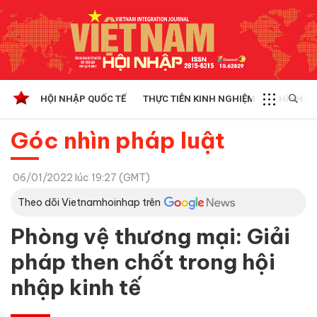
HỘI NHẬP QUỐC TẾ
THỰC TIỄN KINH NGHIỆM
CHÍNH SÁ
Góc nhìn pháp luật
06/01/2022 lúc 19:27 (GMT)
Theo dõi Vietnamhoinhap trên
Phòng vệ thương mại: Giải
pháp then chốt trong hội
nhập kinh tế