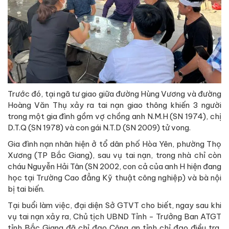
Trước đó, tại ngã tư giao giữa đường Hùng Vương và đường
Hoàng Văn Thụ xảy ra tai nạn giao thông khiến 3 người
trong một gia đình gồm vợ chồng anh N.M.H (SN 1974), chị
D.T.Q (SN 1978) và con gái N.T.D (SN 2009) tử vong.
Gia đình nạn nhân hiện ở tổ dân phố Hòa Yên, phường Thọ
Xương (TP Bắc Giang), sau vụ tai nạn, trong nhà chỉ còn
cháu Nguyễn Hải Tân (SN 2002, con cả của anh H hiện đang
học tại Trường Cao đẳng Kỹ thuật công nghiệp) và bà nội
bị tai biến.
Tại buổi làm việc, đại diện Sở GTVT cho biết, ngay sau khi
vụ tai nạn xảy ra, Chủ tịch UBND Tỉnh - Trưởng Ban ATGT
tỉnh Bắc Giang đã chỉ đạo Công an tỉnh chỉ đạo điều tra,