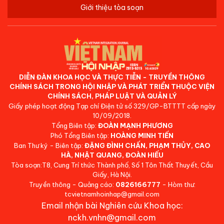
Giới thiệu tòa soạn
DIỄN ĐÀN KHOA HỌC VÀ THỰC TIỄN - TRUYỀN THÔNG
CHÍNH SÁCH TRONG HỘI NHẬP VÀ PHÁT TRIỂN THUỘC VIỆN
CHÍNH SÁCH, PHÁP LUẬT VÀ QUẢN LÝ
Giấy phép hoạt động Tạp chí Điện tử số 329/GP-BTTTT cấp ngày
10/09/2018.
Tổng Biên tập:
ĐOÀN MẠNH PHƯƠNG
Phó Tổng Biên tập:
HOÀNG MINH TIẾN
Ban Thư ký - Biên tập:
ĐẶNG ĐÌNH CHẤN, PHẠM THỦY, CAO
HÀ, NHẬT QUANG, ĐOÀN HIẾU
Tòa soạn:T8, Cung Trí thức Thành phố, Số 1 Tôn Thất Thuyết, Cầu
Giấy, Hà Nội.
Truyền thông - Quảng cáo:
0826166777
- Hòm thư:
tcvietnamhoinhap@gmail.com
Email nhận bài Nghiên cứu Khoa học:
nckh.vnhn@gmail.com