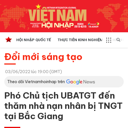
HỘI NHẬP QUỐC TẾ
THỰC TIỄN KINH NGHIỆM
CHÍNH SÁ
Đổi mới sáng tạo
03/06/2022 lúc 19:00 (GMT)
Theo dõi Vietnamhoinhap trên
Phó Chủ tịch UBATGT đến
thăm nhà nạn nhân bị TNGT
tại Bắc Giang