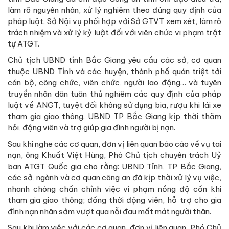
làm rõ nguyên nhân, xử lý nghiêm theo đúng quy định của
pháp luật. Sở Nội vụ phối hợp với Sở GTVT xem xét, làm rõ
trách nhiệm và xử lý kỷ luật đối với viên chức vi phạm trật
tự ATGT.
Chủ tịch UBND tỉnh Bắc Giang yêu cầu các sở, cơ quan
thuộc UBND Tỉnh và các huyện, thành phố quán triệt tới
cán bộ, công chức, viên chức, người lao động… và tuyên
truyền nhân dân tuân thủ nghiêm các quy định của pháp
luật về ANGT, tuyệt đối không sử dụng bia, rượu khi lái xe
tham gia giao thông. UBND TP Bắc Giang kịp thời thăm
hỏi, động viên và trợ giúp gia đình người bị nạn.
Sau khi nghe các cơ quan, đơn vị liên quan báo cáo về vụ tai
nạn, ông Khuất Việt Hùng, Phó Chủ tịch chuyên trách Uỷ
ban ATGT Quốc gia cho rằng: UBND Tỉnh, TP Bắc Giang,
các sở, ngành và cơ quan công an đã kịp thời xử lý vụ việc,
nhanh chóng chấn chỉnh việc vi phạm nồng độ cồn khi
tham gia giao thông; đồng thời động viên, hỗ trợ cho gia
đình nạn nhân sớm vượt qua nỗi đau mất mát người thân.
Sau khi làm việc với các cơ quan, đơn vị liên quan, Phó Chủ