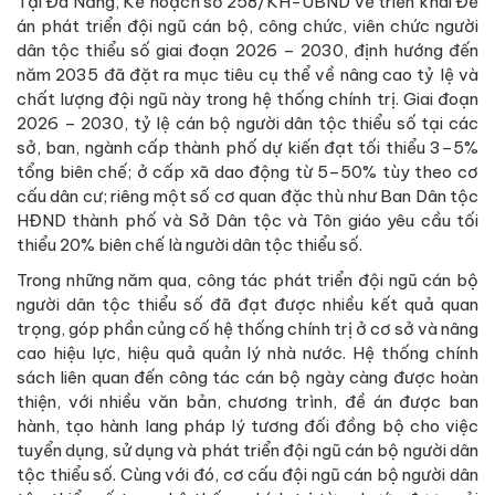
Tại Đà Nẵng, Kế hoạch số 258/KH-UBND về triển khai Đề
án phát triển đội ngũ cán bộ, công chức, viên chức người
dân tộc thiểu số giai đoạn 2026 – 2030, định hướng đến
năm 2035 đã đặt ra mục tiêu cụ thể về nâng cao tỷ lệ và
chất lượng đội ngũ này trong hệ thống chính trị. Giai đoạn
2026 – 2030, tỷ lệ cán bộ người dân tộc thiểu số tại các
sở, ban, ngành cấp thành phố dự kiến đạt tối thiểu 3–5%
tổng biên chế; ở cấp xã dao động từ 5–50% tùy theo cơ
cấu dân cư; riêng một số cơ quan đặc thù như Ban Dân tộc
HĐND thành phố và Sở Dân tộc và Tôn giáo yêu cầu tối
thiểu 20% biên chế là người dân tộc thiểu số.
Trong những năm qua, công tác phát triển đội ngũ cán bộ
người dân tộc thiểu số đã đạt được nhiều kết quả quan
trọng, góp phần củng cố hệ thống chính trị ở cơ sở và nâng
cao hiệu lực, hiệu quả quản lý nhà nước. Hệ thống chính
sách liên quan đến công tác cán bộ ngày càng được hoàn
thiện, với nhiều văn bản, chương trình, đề án được ban
hành, tạo hành lang pháp lý tương đối đồng bộ cho việc
tuyển dụng, sử dụng và phát triển đội ngũ cán bộ người dân
tộc thiểu số. Cùng với đó, cơ cấu đội ngũ cán bộ người dân