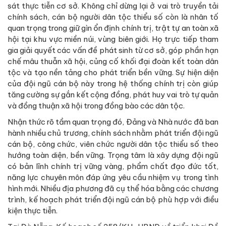
sát thực tiễn cơ sở. Không chỉ dừng lại ở vai trò truyền tải
chính sách, cán bộ người dân tộc thiểu số còn là nhân tố
quan trọng trong giữ gìn ổn định chính trị, trật tự an toàn xã
hội tại khu vực miền núi, vùng biên giới. Họ trực tiếp tham
gia giải quyết các vấn đề phát sinh từ cơ sở, góp phần hạn
chế mâu thuẫn xã hội, củng cố khối đại đoàn kết toàn dân
tộc và tạo nền tảng cho phát triển bền vững. Sự hiện diện
của đội ngũ cán bộ này trong hệ thống chính trị còn giúp
tăng cường sự gắn kết cộng đồng, phát huy vai trò tự quản
và đồng thuận xã hội trong đồng bào các dân tộc.
Nhận thức rõ tầm quan trọng đó, Đảng và Nhà nước đã ban
hành nhiều chủ trương, chính sách nhằm phát triển đội ngũ
cán bộ, công chức, viên chức người dân tộc thiểu số theo
hướng toàn diện, bền vững. Trọng tâm là xây dựng đội ngũ
có bản lĩnh chính trị vững vàng, phẩm chất đạo đức tốt,
năng lực chuyên môn đáp ứng yêu cầu nhiệm vụ trong tình
hình mới. Nhiều địa phương đã cụ thể hóa bằng các chương
trình, kế hoạch phát triển đội ngũ cán bộ phù hợp với điều
kiện thực tiễn.