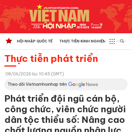
HỘI NHẬP QUỐC TẾ
THỰC TIỄN KINH NGHIỆM
CHÍNH SÁ
Thực tiễn phát triển
08/06/2026 lúc 10:45 (GMT)
Theo dõi Vietnamhoinhap trên
Phát triển đội ngũ cán bộ,
công chức, viên chức người
dân tộc thiểu số: Nâng cao
chất lượng nguồn nhân lực,