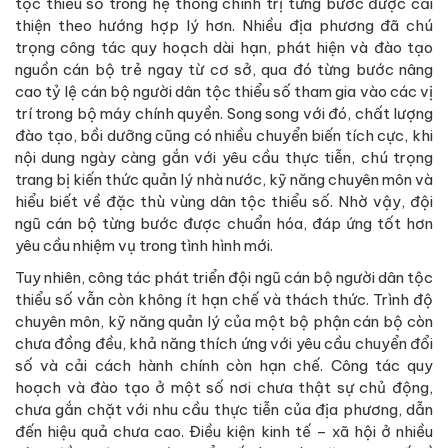
tộc thiểu số trong hệ thống chính trị từng bước được cải
thiện theo hướng hợp lý hơn. Nhiều địa phương đã chú
trọng công tác quy hoạch dài hạn, phát hiện và đào tạo
nguồn cán bộ trẻ ngay từ cơ sở, qua đó từng bước nâng
cao tỷ lệ cán bộ người dân tộc thiểu số tham gia vào các vị
trí trong bộ máy chính quyền. Song song với đó, chất lượng
đào tạo, bồi dưỡng cũng có nhiều chuyển biến tích cực, khi
nội dung ngày càng gắn với yêu cầu thực tiễn, chú trọng
trang bị kiến thức quản lý nhà nước, kỹ năng chuyên môn và
hiểu biết về đặc thù vùng dân tộc thiểu số. Nhờ vậy, đội
ngũ cán bộ từng bước được chuẩn hóa, đáp ứng tốt hơn
yêu cầu nhiệm vụ trong tình hình mới.
Tuy nhiên, công tác phát triển đội ngũ cán bộ người dân tộc
thiểu số vẫn còn không ít hạn chế và thách thức. Trình độ
chuyên môn, kỹ năng quản lý của một bộ phận cán bộ còn
chưa đồng đều, khả năng thích ứng với yêu cầu chuyển đổi
số và cải cách hành chính còn hạn chế. Công tác quy
hoạch và đào tạo ở một số nơi chưa thật sự chủ động,
chưa gắn chặt với nhu cầu thực tiễn của địa phương, dẫn
đến hiệu quả chưa cao. Điều kiện kinh tế – xã hội ở nhiều