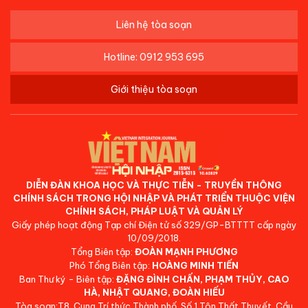
Liên hệ tòa soạn
Hotline: 0912 953 695
Giới thiệu tòa soạn
DIỄN ĐÀN KHOA HỌC VÀ THỰC TIỄN - TRUYỀN THÔNG
CHÍNH SÁCH TRONG HỘI NHẬP VÀ PHÁT TRIỂN THUỘC VIỆN
CHÍNH SÁCH, PHÁP LUẬT VÀ QUẢN LÝ
Giấy phép hoạt động Tạp chí Điện tử số 329/GP-BTTTT cấp ngày
10/09/2018.
Tổng Biên tập:
ĐOÀN MẠNH PHƯƠNG
Phó Tổng Biên tập:
HOÀNG MINH TIẾN
Ban Thư ký - Biên tập:
ĐẶNG ĐÌNH CHẤN, PHẠM THỦY, CAO
HÀ, NHẬT QUANG, ĐOÀN HIẾU
Tòa soạn:T8, Cung Trí thức Thành phố, Số 1 Tôn Thất Thuyết, Cầu