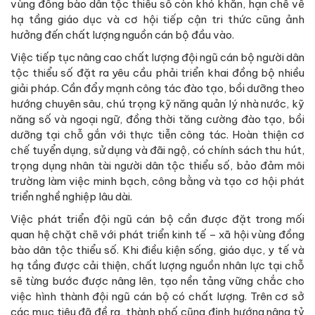
vùng đồng bào dân tộc thiểu số còn khó khăn, hạn chế về
hạ tầng giáo dục và cơ hội tiếp cận tri thức cũng ảnh
hưởng đến chất lượng nguồn cán bộ đầu vào.
Việc tiếp tục nâng cao chất lượng đội ngũ cán bộ người dân
tộc thiểu số đặt ra yêu cầu phải triển khai đồng bộ nhiều
giải pháp. Cần đẩy mạnh công tác đào tạo, bồi dưỡng theo
hướng chuyên sâu, chú trọng kỹ năng quản lý nhà nước, kỹ
năng số và ngoại ngữ, đồng thời tăng cường đào tạo, bồi
dưỡng tại chỗ gắn với thực tiễn công tác. Hoàn thiện cơ
chế tuyển dụng, sử dụng và đãi ngộ, có chính sách thu hút,
trọng dụng nhân tài người dân tộc thiểu số, bảo đảm môi
trường làm việc minh bạch, công bằng và tạo cơ hội phát
triển nghề nghiệp lâu dài.
Việc phát triển đội ngũ cán bộ cần được đặt trong mối
quan hệ chặt chẽ với phát triển kinh tế – xã hội vùng đồng
bào dân tộc thiểu số. Khi điều kiện sống, giáo dục, y tế và
hạ tầng được cải thiện, chất lượng nguồn nhân lực tại chỗ
sẽ từng bước được nâng lên, tạo nền tảng vững chắc cho
việc hình thành đội ngũ cán bộ có chất lượng. Trên cơ sở
các mục tiêu đã đề ra, thành phố cũng định hướng nâng tỷ