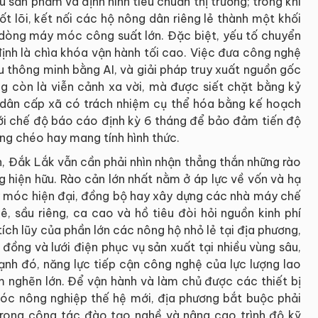
 sản phẩm và định hình tiêu chuẩn thị trường; trong khi
ốt lõi, kết nối các hộ nông dân riêng lẻ thành một khối
 dòng máy móc công suất lớn. Đặc biệt, yếu tố chuyển
ịnh là chìa khóa vận hành tối cao. Việc đưa công nghệ
êu thông minh bằng AI, và giải pháp truy xuất nguồn gốc
 còn là viễn cảnh xa vời, mà được siết chặt bằng kỷ
 dân cấp xã có trách nhiệm cụ thể hóa bằng kế hoạch
 với chế độ báo cáo định kỳ 6 tháng để bảo đảm tiến độ
ồng chéo hay mang tính hình thức.
ản, Đắk Lắk vẫn cần phải nhìn nhận thẳng thắn những rào
g hiện hữu. Rào cản lớn nhất nằm ở áp lực về vốn và hạ
y móc hiện đại, đồng bộ hay xây dựng các nhà máy chế
, sầu riêng, ca cao và hồ tiêu đòi hỏi nguồn kinh phí
ích lũy của phần lớn các nông hộ nhỏ lẻ tại địa phương,
 đồng và lưới điện phục vụ sản xuất tại nhiều vùng sâu,
ạnh đó, năng lực tiếp cận công nghệ của lực lượng lao
m nghẽn lớn. Để vận hành và làm chủ được các thiết bị
óc nông nghiệp thế hệ mới, địa phương bắt buộc phải
rong công tác đào tạo nghề và nâng cao trình độ kỹ