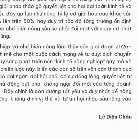
ải pháp tháo gỡ quyết liệt cho hai bài toán kinh tế và
êu đầy áp lực như nâng tỷ lệ cơ giới hóa các khâu sản
 lên trên 50%, hay duy trì tốc độ tăng trưởng ổn định
ệp chế biến nông sản sẽ phải đối mặt với nguy cơ phát
vững.
ghiệp và chế biến nông lâm thủy sản giai đoạn 2026-
nh mẽ cho một cuộc cách mạng về tư duy: dịch chuyển
úy sang phát triển nền “kinh tế nông nghiệp” quy mô và
 chiến lược này, biến các con số trên văn bản thành quả
ỏ đại ngàn, đòi hỏi phải có sự đồng lòng, quyết liệt từ
hủ động bứt phá, không ngại đổi mới của từng doanh
n. Đây chính là con đường tất yếu và duy nhất để nông
ng, khẳng định vị thế và tự tin hội nhập sâu rộng vào
Lê Diệu Châu