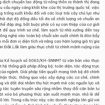
g dịch chuyển lao động từ nông thôn ra thành thị đang
êu cầu ngày càng khắt khe của thị trường quốc tế, việc
g trồng xuất khẩu đối với các loại trái cây chủ lực như
 phải đạt độ đồng đều tối đa về chất lượng và chuẩn an
hể đáp ứng, bắt buộc phải có sự can thiệp của cơ giới
 để quy trình sơ chế, làm sạch từ nhà xưởng đến tay
công nghệ vào toàn bộ chuỗi sản xuất chính là đòn bẩy
n mỗi đơn vị diện tích và nâng cao hàm lượng giá trị gia
ân Đắk Lắk làm giàu thực chất từ chính mảnh ruộng của
của Kế hoạch số 5063/KH-SNNMT từ văn bản vào thực
t hệ thống giải pháp đồng bộ, toàn diện, tác động trực
 của ngành. Giải pháp tiên quyết mang tính bệ đỡ chính
nhận thức, thông qua việc xây dựng các cơ chế, chính
dụng và đất đai nhằm thu hút mạnh mẽ các nguồn lực xã
ng tác tuyên truyền sâu rộng nhằm thay đổi căn bản tư
oát xóa bỏ phương thức sản xuất manh mún, nhỏ lẻ để
ô lớn. Trong cấu trúc này, các doanh nghiệp lớn giữ vai