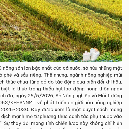
hủ nông sản lớn bậc nhất của cả nước, sở hữu những mặt
 phê và sầu riêng. Thế nhưng, ngành nông nghiệp mũi
ch thức chưa từng có do tác động của biến đổi khí hậu,
 biệt là thực trạng thiếu hụt lao động nông thôn ngày
ách đó, ngày 26/5/2026, Sở Nông nghiệp và Môi trường
063/KH-SNNMT về phát triển cơ giới hóa nông nghiệp
ạn 2026-2030. Đây được xem là một quyết sách mang
 dịch mạnh mẽ từ phương thức canh tác phụ thuộc vào
. Sự thay đổi mang tính chiến lược này không chỉ hiện