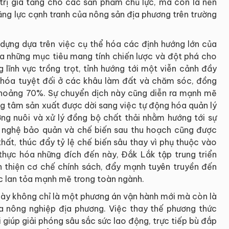
 trị gia tăng cho các sản phẩm chủ lực, mà còn là nền
ng lực cạnh tranh của nông sản địa phương trên trường
ng dựa trên việc cụ thể hóa các định hướng lớn của
ra những mục tiêu mang tính chiến lược và đột phá cho
 lĩnh vực trồng trọt, tỉnh hướng tới một viễn cảnh đầy
i hóa tuyệt đối ở các khâu làm đất và chăm sóc, đồng
khoảng 70%. Sự chuyển dịch này cũng diễn ra mạnh mẽ
ng tâm sản xuất được dời sang việc tự động hóa quản lý
ờng nuôi và xử lý đồng bộ chất thải nhằm hướng tới sự
g nghệ bảo quản và chế biến sau thu hoạch cũng được
hất, thúc đẩy tỷ lệ chế biến sâu thay vì phụ thuộc vào
thực hóa những đích đến này, Đắk Lắk tập trung triển
 thiện cơ chế chính sách, đẩy mạnh tuyên truyền đến
c lan tỏa mạnh mẽ trong toàn ngành.
 này không chỉ là một phương án vận hành mới mà còn là
của nông nghiệp địa phương. Việc thay thế phương thức
giúp giải phóng sâu sắc sức lao động, trực tiếp bù đắp