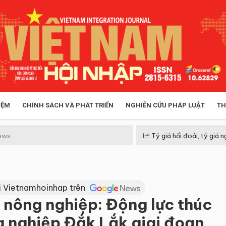
IỆM
CHÍNH SÁCH VÀ PHÁT TRIỂN
NGHIÊN CỨU PHÁP LUẬT
TH
HÓA XÃ HỘI
CHÍNH SÁCH
ews
Tỷ giá hối đoái, tỷ giá n
 TIỄN QUẢN LÝ
VIỆT NAM ĐIỂM ĐẾN
i Vietnamhoinhap trên
a nông nghiệp: Động lực thúc
g nghiệp Đắk Lắk giai đoạn