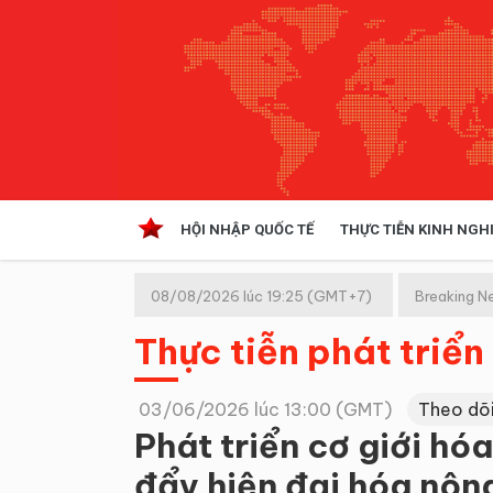
HỘI NHẬP QUỐC TẾ
THỰC TIỄN KINH NGH
HỘI NHẬP QUỐC TẾ
VĂN 
08/08/2026 lúc 19:25 (GMT+7)
Breaking N
Kinh tế hội nhập
Thực tiễn phát triển
Doanh nghiệp
NGHIÊN CỨU PHÁP LUẬT
THỰC
03/06/2026 lúc 13:00 (GMT)
Theo dõ
Phát triển cơ giới hó
đẩy hiện đại hóa nôn