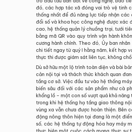
trò đầu tàu dẫn dắt về công nghệ, bao tiêu
đó, các hợp tác xã đóng vai trò vệ tinh c
thống nhất để đủ năng lực tiếp nhận các
đổi số và khoa học công nghệ được xác đ
cao, hệ thống quản lý chuồng trại, tưới ti
bằng mã QR vào quy trình vận hành không
cương hành chính. Theo đó, Ủy ban nhân
chi tiết ngay từ quý I hằng năm, kết hợp
thực thi được giám sát liên tục, không ch
Dù sở hữu một lộ trình toàn diện và bài b
cản nội tại và thách thức khách quan đan
tầng cơ sở. Việc đầu tư vào hệ thống má
biến sâu đối với các sản phẩm như cà phê
khổng lồ – một con số vượt quá khả năng t
trong khi hệ thống hạ tầng giao thông nội
vùng xa vẫn chưa được hoàn thiện. Bên c
động nông thôn hiện tại đang là một điể
số, các hệ thống tự động hóa hay máy m
thực hiện một cuộc cách mạng thực sự t