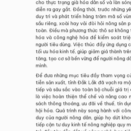
cho thực trạng già hóa dân số và làn són
diễn ra gay gắt. Đồng thời, trước những y
duy trì và phát triển hàng trăm mã số vùn
sầu riêng, xoài hay vải đòi hỏi nông sản
toàn. Điều mà phương thức thô sơ không t
hóa và công nghệ hóa để kiểm soát triệt
người tiêu dùng. Việc thúc đẩy ứng dụng 
tối ưu hóa kinh tế, giúp giảm giá thành trê
tăng, tạo cơ sở bền vững để người nông d
mình.
Để đưa những mục tiêu đầy tham vọng 
tiễn sản xuất, tỉnh Đắk Lắk đã vạch ra mộ
tiếp và sâu sắc vào toàn bộ chuỗi giá trị
là việc hoàn thiện thể chế và nâng cao 
sách thông thoáng, ưu đãi về thuế, tín 
hội hóa. Quá trình này song hành với cô
duy của người nông dân, giúp họ dứt kh
tiếp cận tư duy kinh tế nông nghiệp quy m