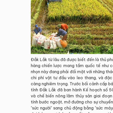
Đắk Lắk từ lâu đã được biết đến là thủ p
hàng chiến lược mang tầm quốc tế như cà
nhọn này đang phải đối mặt với những thá
chi phí vật tư đầu vào leo thang, và đặc
càng nghiêm trọng. Trước bối cảnh cấp b
tỉnh Đắk Lắk đã ban hành Kế hoạch số 5
và chế biến nông lâm thủy sản giai đo
tính bước ngoặt, mở đường cho sự chuyển
"sức người" sang chủ động bằng "sức máy"