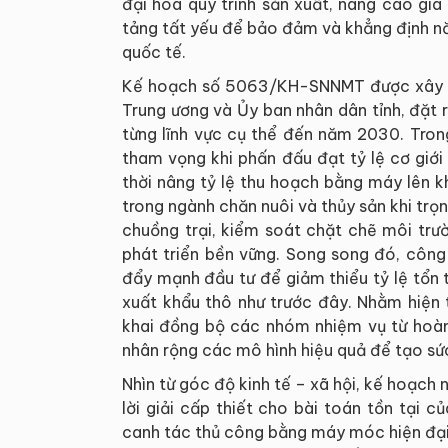
đại hóa quy trình sản xuất, nâng cao giá
tảng tất yếu để bảo đảm và khẳng định nă
quốc tế.
Kế hoạch số 5063/KH-SNNMT được xây dự
Trung ương và Ủy ban nhân dân tỉnh, đặt 
từng lĩnh vực cụ thể đến năm 2030. Trong
tham vọng khi phấn đấu đạt tỷ lệ cơ giớ
thời nâng tỷ lệ thu hoạch bằng máy lên 
trong ngành chăn nuôi và thủy sản khi trọ
chuồng trại, kiểm soát chặt chẽ môi trư
phát triển bền vững. Song song đó, côn
đẩy mạnh đầu tư để giảm thiểu tỷ lệ tổn t
xuất khẩu thô như trước đây. Nhằm hiện 
khai đồng bộ các nhóm nhiệm vụ từ hoàn
nhân rộng các mô hình hiệu quả để tạo sứ
Nhìn từ góc độ kinh tế – xã hội, kế hoạch
lời giải cấp thiết cho bài toán tồn tại 
canh tác thủ công bằng máy móc hiện đại 