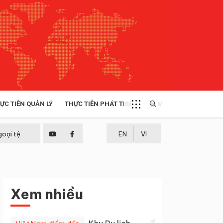
ỰC TIỄN QUẢN LÝ
THỰC TIỄN PHÁT TRIỂN
MULTIMEDIA
TÀI NGUYÊN - MÔI TRƯỜNG
goại tệ
EN
VI
THỰC TIỄN - KINH NGHIỆM
Xem nhiều