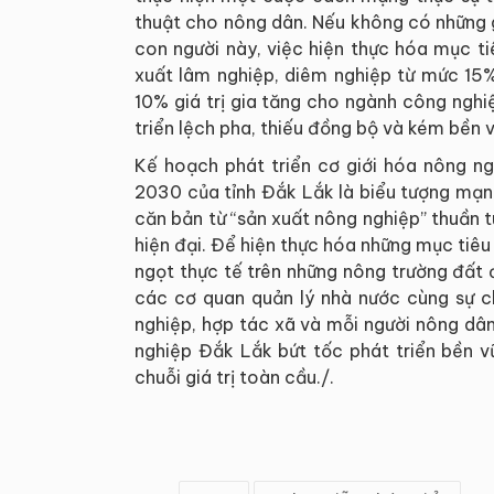
thuật cho nông dân. Nếu không có những gi
con người này, việc hiện thực hóa mục ti
xuất lâm nghiệp, diêm nghiệp từ mức 15%
10% giá trị gia tăng cho ngành công nghi
triển lệch pha, thiếu đồng bộ và kém bền 
Kế hoạch phát triển cơ giới hóa nông n
2030 của tỉnh Đắk Lắk là biểu tượng mạ
căn bản từ “sản xuất nông nghiệp” thuần t
hiện đại. Để hiện thực hóa những mục tiêu
ngọt thực tế trên những nông trường đất đ
các cơ quan quản lý nhà nước cùng sự c
nghiệp, hợp tác xã và mỗi người nông dâ
nghiệp Đắk Lắk bứt tốc phát triển bền vữ
chuỗi giá trị toàn cầu./.