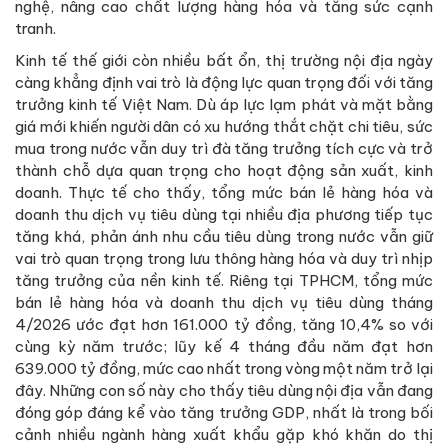
nghệ, nâng cao chất lượng hàng hóa và tăng sức cạnh
tranh.
Kinh tế thế giới còn nhiều bất ổn, thị trường nội địa ngày
càng khẳng định vai trò là động lực quan trọng đối với tăng
trưởng kinh tế Việt Nam. Dù áp lực lạm phát và mặt bằng
giá mới khiến người dân có xu hướng thắt chặt chi tiêu, sức
mua trong nước vẫn duy trì đà tăng trưởng tích cực và trở
thành chỗ dựa quan trọng cho hoạt động sản xuất, kinh
doanh. Thực tế cho thấy, tổng mức bán lẻ hàng hóa và
doanh thu dịch vụ tiêu dùng tại nhiều địa phương tiếp tục
tăng khá, phản ánh nhu cầu tiêu dùng trong nước vẫn giữ
vai trò quan trọng trong lưu thông hàng hóa và duy trì nhịp
tăng trưởng của nền kinh tế. Riêng tại TPHCM, tổng mức
bán lẻ hàng hóa và doanh thu dịch vụ tiêu dùng tháng
4/2026 ước đạt hơn 161.000 tỷ đồng, tăng 10,4% so với
cùng kỳ năm trước; lũy kế 4 tháng đầu năm đạt hơn
639.000 tỷ đồng, mức cao nhất trong vòng một năm trở lại
đây. Những con số này cho thấy tiêu dùng nội địa vẫn đang
đóng góp đáng kể vào tăng trưởng GDP, nhất là trong bối
cảnh nhiều ngành hàng xuất khẩu gặp khó khăn do thị