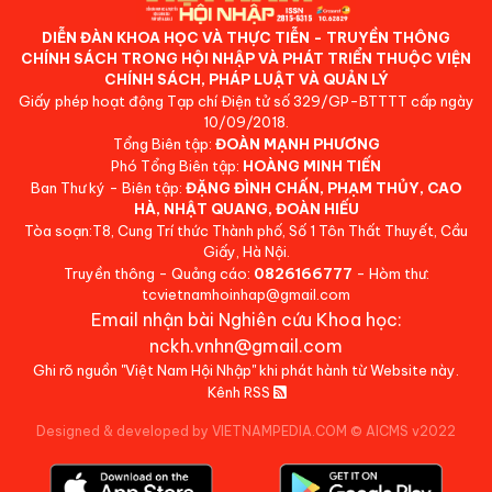
DIỄN ĐÀN KHOA HỌC VÀ THỰC TIỄN - TRUYỀN THÔNG
CHÍNH SÁCH TRONG HỘI NHẬP VÀ PHÁT TRIỂN THUỘC VIỆN
CHÍNH SÁCH, PHÁP LUẬT VÀ QUẢN LÝ
Giấy phép hoạt động Tạp chí Điện tử số 329/GP-BTTTT cấp ngày
10/09/2018.
Tổng Biên tập:
ĐOÀN MẠNH PHƯƠNG
Phó Tổng Biên tập:
HOÀNG MINH TIẾN
Ban Thư ký - Biên tập:
ĐẶNG ĐÌNH CHẤN, PHẠM THỦY, CAO
HÀ, NHẬT QUANG, ĐOÀN HIẾU
Tòa soạn:T8, Cung Trí thức Thành phố, Số 1 Tôn Thất Thuyết, Cầu
Giấy, Hà Nội.
Truyền thông - Quảng cáo:
0826166777
- Hòm thư:
tcvietnamhoinhap@gmail.com
Email nhận bài Nghiên cứu Khoa học:
nckh.vnhn@gmail.com
Ghi rõ nguồn "Việt Nam Hội Nhập" khi phát hành từ Website này.
Kênh RSS
Designed & developed by VIETNAMPEDIA.COM
©
AICMS v2022