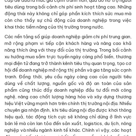
cấp để đưa ra mức giá cạnh tranh hơn, qua đó hỗ trợ người
tiêu dùng trong bối cảnh chi phí sinh hoạt tăng cao. Những
động thái này không chỉ góp phần kích thích sức mua mà
còn cho thấy sự chủ động của doanh nghiệp trong việc
khai thác tiềm năng của thị trường trong nước.
Các nền tảng số giúp doanh nghiệp giảm chi phí trung gian,
mở rộng phạm vi tiếp cận khách hàng và nâng cao khả
năng thích ứng với thay đổi của thị trường. Trong bối cảnh
xu hướng mua sắm trực tuyến ngày càng phổ biến, thương
mại điện tử đang trở thành kênh tiêu thụ quan trọng, tạo cơ
hội để doanh nghiệp mở rộng thị phần và gia tăng sức cạnh
tranh. Đồng thời, yêu cầu ngày càng cao của người tiêu
dùng về chất lượng, nguồn gốc và độ an toàn của sản
phẩm cũng thúc đẩy doanh nghiệp đầu tư đổi mới công
nghệ, nâng cao chất lượng hàng hóa và xây dựng thương
hiệu Việt vững mạnh hơn trên chính thị trường nội địa. Nhiều
chuyên gia nhận định, khi tiêu dùng nội địa được khơi thông
hiệu quả, tác động tích cực sẽ không chỉ dừng ở lĩnh vực
bán lẻ mà còn lan tỏa đến sản xuất, logistics, du lịch, nông
nghiệp và nhiều ngành kinh tế khác. Chính vì vậy, các hoạt