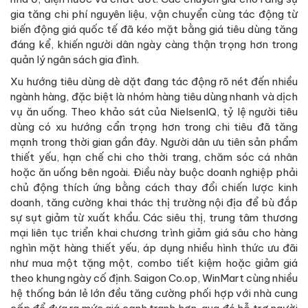
gia tăng chi phí nguyên liệu, vận chuyển cùng tác động từ
biến động giá quốc tế đã kéo mặt bằng giá tiêu dùng tăng
đáng kể, khiến người dân ngày càng thận trọng hơn trong
quản lý ngân sách gia đình.
Xu hướng tiêu dùng dè dặt đang tác động rõ nét đến nhiều
ngành hàng, đặc biệt là nhóm hàng tiêu dùng nhanh và dịch
vụ ăn uống. Theo khảo sát của NielsenIQ, tỷ lệ người tiêu
dùng có xu hướng cẩn trọng hơn trong chi tiêu đã tăng
mạnh trong thời gian gần đây. Người dân ưu tiên sản phẩm
thiết yếu, hạn chế chi cho thời trang, chăm sóc cá nhân
hoặc ăn uống bên ngoài. Điều này buộc doanh nghiệp phải
chủ động thích ứng bằng cách thay đổi chiến lược kinh
doanh, tăng cường khai thác thị trường nội địa để bù đắp
sự sụt giảm từ xuất khẩu. Các siêu thị, trung tâm thương
mại liên tục triển khai chương trình giảm giá sâu cho hàng
nghìn mặt hàng thiết yếu, áp dụng nhiều hình thức ưu đãi
như mua một tặng một, combo tiết kiệm hoặc giảm giá
theo khung ngày cố định. Saigon Co.op, WinMart cùng nhiều
hệ thống bán lẻ lớn đều tăng cường phối hợp với nhà cung