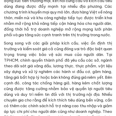
động xúc tiến thương mại, kết nối cung cầu và kích cầu tiêu
dùng đang được đẩy mạnh tại nhiều địa phương. Các
chương trình khuyến mại quy mô lớn, đưa hàng Việt về nông
thôn, miền núi và khu công nghiệp tiếp tục được triển khai
nhằm mở rộng khả năng tiếp cận hàng hóa cho người dân,
đồng thời hỗ trợ doanh nghiệp mở rộng mạng lưới phân
phối và gia tăng sức cạnh tranh trên thị trường trong nước.
Song song với các giải pháp kích cầu, việc ổn định thị
trường và kiểm soát giá cả cũng đóng vai trò đặc biệt quan
trọng trong việc bảo vệ sức mua của người dân. Tại
TPHCM, chính quyền thành phố đã yêu cầu các sở, ngành
theo dõi sát giá xăng dầu, lương thực, thực phẩm, vật liệu
xây dựng và xử lý nghiêm các hành vi đầu cơ, găm hàng,
tăng giá bất hợp lý hoặc bán không đúng giá niêm yết. Bên
cạnh đó, công tác chống hàng giả, hàng kém chất lượng
cũng được tăng cường nhằm bảo vệ quyền lợi người tiêu
dùng và duy trì niềm tin đối với thị trường nội địa. Nhiều
chuyên gia cho rằng để kích thích tiêu dùng bền vững, cần
có thêm các chính sách hỗ trợ nâng cao thu nhập và giảm
áp lực chi phí cho người dân cũng như doanh nghiệp. Theo