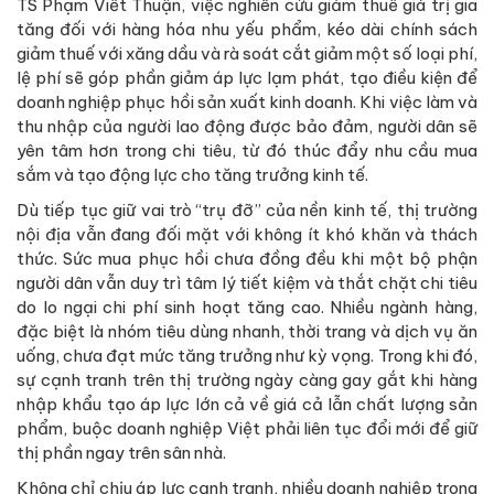
TS Phạm Viết Thuận, việc nghiên cứu giảm thuế giá trị gia
tăng đối với hàng hóa nhu yếu phẩm, kéo dài chính sách
giảm thuế với xăng dầu và rà soát cắt giảm một số loại phí,
lệ phí sẽ góp phần giảm áp lực lạm phát, tạo điều kiện để
doanh nghiệp phục hồi sản xuất kinh doanh. Khi việc làm và
thu nhập của người lao động được bảo đảm, người dân sẽ
yên tâm hơn trong chi tiêu, từ đó thúc đẩy nhu cầu mua
sắm và tạo động lực cho tăng trưởng kinh tế.
Dù tiếp tục giữ vai trò “trụ đỡ” của nền kinh tế, thị trường
nội địa vẫn đang đối mặt với không ít khó khăn và thách
thức. Sức mua phục hồi chưa đồng đều khi một bộ phận
người dân vẫn duy trì tâm lý tiết kiệm và thắt chặt chi tiêu
do lo ngại chi phí sinh hoạt tăng cao. Nhiều ngành hàng,
đặc biệt là nhóm tiêu dùng nhanh, thời trang và dịch vụ ăn
uống, chưa đạt mức tăng trưởng như kỳ vọng. Trong khi đó,
sự cạnh tranh trên thị trường ngày càng gay gắt khi hàng
nhập khẩu tạo áp lực lớn cả về giá cả lẫn chất lượng sản
phẩm, buộc doanh nghiệp Việt phải liên tục đổi mới để giữ
thị phần ngay trên sân nhà.
Không chỉ chịu áp lực cạnh tranh, nhiều doanh nghiệp trong