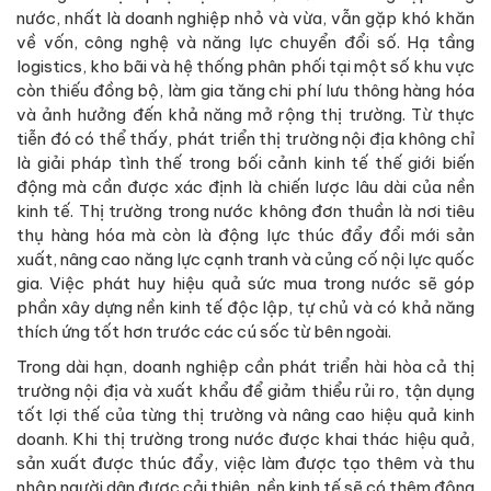
nước, nhất là doanh nghiệp nhỏ và vừa, vẫn gặp khó khăn
về vốn, công nghệ và năng lực chuyển đổi số. Hạ tầng
logistics, kho bãi và hệ thống phân phối tại một số khu vực
còn thiếu đồng bộ, làm gia tăng chi phí lưu thông hàng hóa
và ảnh hưởng đến khả năng mở rộng thị trường. Từ thực
tiễn đó có thể thấy, phát triển thị trường nội địa không chỉ
là giải pháp tình thế trong bối cảnh kinh tế thế giới biến
động mà cần được xác định là chiến lược lâu dài của nền
kinh tế. Thị trường trong nước không đơn thuần là nơi tiêu
thụ hàng hóa mà còn là động lực thúc đẩy đổi mới sản
xuất, nâng cao năng lực cạnh tranh và củng cố nội lực quốc
gia. Việc phát huy hiệu quả sức mua trong nước sẽ góp
phần xây dựng nền kinh tế độc lập, tự chủ và có khả năng
thích ứng tốt hơn trước các cú sốc từ bên ngoài.
Trong dài hạn, doanh nghiệp cần phát triển hài hòa cả thị
trường nội địa và xuất khẩu để giảm thiểu rủi ro, tận dụng
tốt lợi thế của từng thị trường và nâng cao hiệu quả kinh
doanh. Khi thị trường trong nước được khai thác hiệu quả,
sản xuất được thúc đẩy, việc làm được tạo thêm và thu
nhập người dân được cải thiện, nền kinh tế sẽ có thêm động