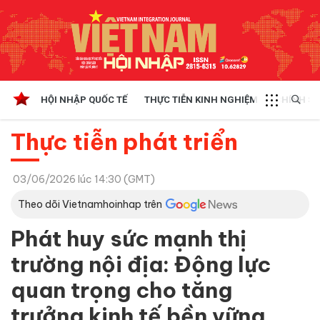
HỘI NHẬP QUỐC TẾ
THỰC TIỄN KINH NGHIỆM
CHÍNH SÁ
Thực tiễn phát triển
03/06/2026 lúc 14:30 (GMT)
Theo dõi Vietnamhoinhap trên
Phát huy sức mạnh thị
trường nội địa: Động lực
quan trọng cho tăng
trưởng kinh tế bền vững