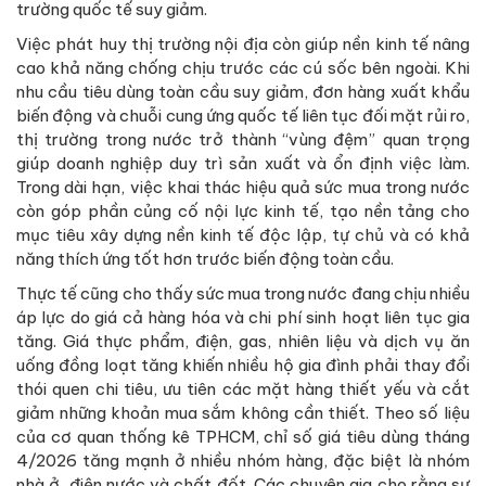
trường quốc tế suy giảm.
Việc phát huy thị trường nội địa còn giúp nền kinh tế nâng
cao khả năng chống chịu trước các cú sốc bên ngoài. Khi
nhu cầu tiêu dùng toàn cầu suy giảm, đơn hàng xuất khẩu
biến động và chuỗi cung ứng quốc tế liên tục đối mặt rủi ro,
thị trường trong nước trở thành “vùng đệm” quan trọng
giúp doanh nghiệp duy trì sản xuất và ổn định việc làm.
Trong dài hạn, việc khai thác hiệu quả sức mua trong nước
còn góp phần củng cố nội lực kinh tế, tạo nền tảng cho
mục tiêu xây dựng nền kinh tế độc lập, tự chủ và có khả
năng thích ứng tốt hơn trước biến động toàn cầu.
Thực tế cũng cho thấy sức mua trong nước đang chịu nhiều
áp lực do giá cả hàng hóa và chi phí sinh hoạt liên tục gia
tăng. Giá thực phẩm, điện, gas, nhiên liệu và dịch vụ ăn
uống đồng loạt tăng khiến nhiều hộ gia đình phải thay đổi
thói quen chi tiêu, ưu tiên các mặt hàng thiết yếu và cắt
giảm những khoản mua sắm không cần thiết. Theo số liệu
của cơ quan thống kê TPHCM, chỉ số giá tiêu dùng tháng
4/2026 tăng mạnh ở nhiều nhóm hàng, đặc biệt là nhóm
nhà ở, điện nước và chất đốt. Các chuyên gia cho rằng sự